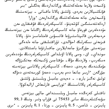
الادى. بۇل ەلدەردە پالاتالاردىڭ مارتەبەسىن زاڭدى بەكىتۋ ارقىلى
ۇكىمەت ولارعا مەملەكەتتىك ورگانداردىڭ بەلگىلى ءبىر
فۋنكتسيالارىن بەردى. ۇلتتىق پالاتا ماقساتى - بيزنەستىڭ
ۇكىمەتپەن جانە مەملەكەتتىك ورگاندارمەن ءوزارا
ارەكەتتەستىگىن كۇشەيتۋ، كاسىپكەرلەردىڭ قۇقىقتارى مەن
مۇددەلەرىن قورعاۋ جانە كاسىپكەرلەردىڭ زاڭناما مەن بيزنەستىڭ
ەرەجەلەرىن قالىپتاستىرۋعا قاتىسۋىن قامتاماسىز ەتۋ. پالاتا
قىزمەتى ىسكەرلىك احۋالدى، تۇراقتىلىقتى جانە ەلدەگى
بيزنەستى جۇرگىزۋ جاعدايلارىن جاقسارتۋعا باعىتتالادى.
سونداي- اق، وسى پالاتا اۋىلداعى كاسىپكەرلەردىڭ مۇددەلەرىن
ەسكەرىپ، ولاردىڭ مۇڭ- مۇقتاجىن ۇكىمەتكە جەتكىزۋگە
مۇمكىندىك بەرەدى. دەمەك، كاسىپكەرلەر پالاتاسى بيزنەستە
جۇرگەن ءاربىر جانعا دەم بەرىپ، دەمەۋ كورسەتەدى دەۋگە
تولىق نەگىز بار»، - دەيدى جامبىل وبلىستىق ۇلتتىق
كاسىپكەرلەر پالاتاسىنىڭ ءتورايىمى قارلىعاش ارالبەكوۆا.
ناقتىلى كەزەڭدە جامبىل وبلىسىنداعى جالپى بيزنەس
سۋبەكتىلەرىنىڭ سانى 75453 تى قۇراپ وتىر. ونىڭ 99,3
پايىزىن - شاعىن، 0,5 پايىزىن - ورتا، 0,1 پايىزىن - ءىرى