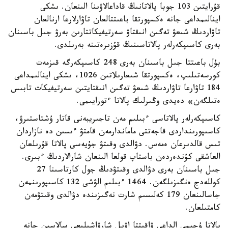
قۇرايتىن 103 جوبا پالاتانىڭ قاداعالاۋىنا الىنعان. ىشكى
اينالىمداعى جانە ەكسپورتقا باعىتتالعان تاۋارلارعا ارنالعان
تاۋاردىڭ شىعۋ تەگىن انىقتاۋ سەرتيفيكاتتارىن بەرۋ جىل باسىنان
بەرى كاسىپكەرلەر پالاتاسىنىڭ قۇزىرەتىنە بەرىلدى.
بۇل باعىتتا جىل باسىنان بەرى 248 كاسىپكەرگە قىزمەت
كورسەتىلىپ، ەكسپورتقا شىعارىلاتىن 1026، ىشكى اينالىمداعى
184 تاۋارعا تاۋاردىڭ شىعۋ تەگىن انىقتايتىن سەرتيفيكات تابىس
ەتىلگەن» دەيدى وڭىرلىك پالاتا ءتورايىمى.
كاسىپكەرلەر پالاتاسى ءبىلىم مەن تاجىريبەنى قاتار ۇشتاستىرۋ،
كاسىپورىنداردى قاجەتتى ماماندارمەن قامتۋ ءىسىن دە نازاردان
تىس قالدىرعان ەمەس. دۋالدى وقىتۋ جۇيەسى پالاتا قۇرىلعان
العاشقى كۇندەردەن باستاپ قولعا الىنعان شارالاردىڭ ءبىرى.
جىل باسىنان بەرى دۋالدى وقىتۋدىڭ جول كارتاسىنا 27
كوللەدج ەنگىزىلگەن. 1464 ءبىلىم الۋشى 132 كاسىپورىنمەن
جاسالىنعان 179 كەلىسىم شارت نەگىزىندە دۋالدى وقىتۋمەن
كامتىلعان.
پالاتا ۇجىمى الداعى ۋاقىتتا اۋىل شارۋاشىلىعى سالاسىن جانە