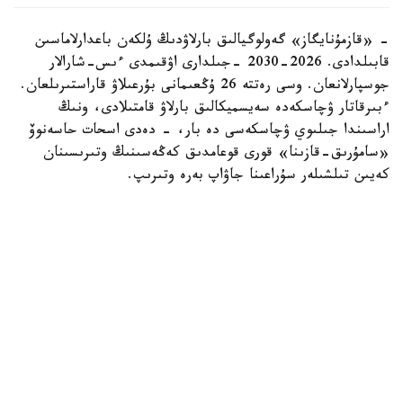
- «قازمۇنايگاز» گەولوگيالىق بارلاۋدىڭ ۇلكەن باعدارلاماسىن
قابىلدادى. 2026-2030 -جىلدارى اۋقىمدى ءىس-شارالار
جوسپارلانعان. وسى رەتتە 26 ۇڭعىمانى بۇرعىلاۋ قاراستىرىلعان.
ءبىرقاتار ۋچاسكەدە سەيسميكالىق بارلاۋ قامتىلادى، ونىڭ
اراسىندا جىلىوي ۋچاسكەسى دە بار، - دەدى اسحات حاسەنوۆ
«سامۇرىق-قازىنا» قورى قوعامدىق كەڭەسىنىڭ وتىرىسىنان
كەيىن تىلشىلەر سۇراعىنا جاۋاپ بەرە وتىرىپ.