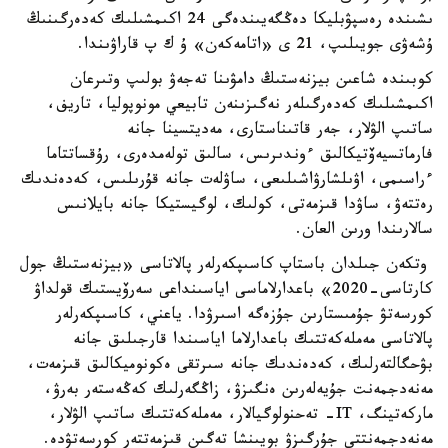
ىشىندە رەسپۋبليكا دەڭگەيىندەگى 24 اكىمشىلىك كەدەرگىنىڭ
ۇشەۋى جويىلىپ، 21 ى «اتامەكەن» ۇ ك پ قاراۋىندا.
كوبىندە شاعىن بيزنەستىڭ دامۋىنا تەجەۋ بولىپ وتىرعان
اكىمشىلىك كەدەرگىلەر نەگىزىنەن تابيعي مونوپوليا، تاريف،
ساتىپ الۋلار، جەر قاتىناستارى، مەديتسينا جانە
فارماتسيەۆتيكالىق ءوندىرىس، سالىق تولەمدەرى، رۇقساتتاما
ءراسىمى، اۋىلشارۋاشىلىعى، ساۋلەت جانە قۇرىلىس، كەدەندىك
رەتتەۋ، ساۋدا قىزمەتى، كولىك، لوگيستيكا جانە بايلانىس
سالارىندا ورىن العان.
وتكەن جىلدان باستاپ كاسىپكەرلەر پالاتاسى «بيزنەستىڭ جول
كارتاسى-2020» باعدارلاماسى اياسىنداعى سەرۆيستىك قولداۋ
كورسەتۋ جۇمىستارىن جۇزەگە اسىرۋدا. ياعني، كاسىپكەرلەر
پالاتاسى مەملەكەتتىك باعدارلاما اياسىندا قارجىلىق جانە
بۋحگالتەرلىك، كەدەندىك جانە سىرتقى ەكونوميكالىق قىزمەت،
مەنەدجمەنت جۇيەلەرىن ەنگىزۋ، زاڭگەرلىك كەڭەستەر بەرۋ،
ماركەتينگ، IT- تەحنولوگيالار، مەملەكەتتىك ساتىپ الۋلار،
مەنەدجمەنتتى جۇرگىزۋ بويىنشا تەگىن قىزمەتتەر كورسەتۋدە.