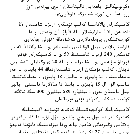
ەكونوميكالىق جاعدايى قالىپتاسقان ءىرى بيزنەس ءوز
پروبلەماسىن ءوزى شەشۋگە قاۋقارلى».
كاسىپكەرلەر پالاتاسىنا كەلىپ تۇسكەن ارىز- شاعىمدار ەڭ
الدىمەن پالاتا ساراپشىلارىنىڭ قاراۋىنان وتەدى. وندا
كورسەتىلگەن پروبلەمالاردى شەشۋدىڭ ءتۇرلى جولدارى
قاراستىرىلادى. بيىل قۇقىقتىق ماسەلەلەر بويىنشا پالاتاعا كەلىپ
تۇسكەن 240 ارىز- شاعىمنىڭ 59 ى - كاسىپكەرلەر قۇقىن
قورعاۋ جۇيەسى بويىنشا بولسا، ونىڭ 28 ى وڭتايلى شەشىمىن
تاپقان. كەلىپ تۇسكەن ارىز- شاعىمداردىڭ 48 پايىزى - جەر
ماسەلەسىنە، 21 پايىزى - سالىق، 18 پايىزى - مەملەكەتتىك
ساتىپ الۋ، ال 19 پايىزى - باسقا دا سالالارعا قاتىستى. جالپى
جىل باسىنان بەرى 1 ميلليارد 589 ميلليون 300 مىڭ تەڭگە
كولەمىندە كاسىپكەرلەر قۇقى قورعالعان.
كاسىپكەرلىك كوكجيەگىنىڭ كەڭەيە تۇسۋىنە اكىمشىلىك
كەدەرگىلەر دە جول بەرمەي جاتادى. بۇل تۇرعىدا كاسىپكەرلەر
پالاتاسى وڭىردەگى شاعىن جانە ورتا بيزنەستىڭ دامۋىنا تەجەۋ
بولىپ وتىرعان 27 اكىمشىلىك كەدەرگىنى انىقتادى. ونىڭ