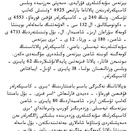
بيزنەس سۋبەكتىلەرى قۇرايدى. ەسەپتى مەرزىمدە وبلىس
كاسىپكەرلەرىنەن پالاتاعا بارلىعى 4925 ءوتىنىش كەلىپ
تۇسكەن. ونىڭ 240 ى - كاسىپكەرلەر قۇقىن قورعاۋ، 4553 ى
- ەكونوميكالىق، ال 132 سى - الەۋمەتتىك ماسەلەلەر بويىنشا
كومەك سۇراعان ارىز- شاعىمدار. ال، بۇل وتىنىشتەردىڭ 4733 ى
- شاعىن، 180 ى - ورتا، 12 ى - ءىرى بيزنەس
سۋبەكتىلەرىنە تيەسىلى. ياعني، كاسىپكەرلەر پالاتاسىنىڭ
كومەگىنە كوبىنە شاعىن بيزنەس وكىلدەرى جۇگىنەدى ەكەن.
سونىمەن قاتار، پالاتا قىزمەتىن پايدالانۋشىلاردىڭ 62 پايىزى -
وبلىس ورتالىعىنان بولسا، 38 پايىزى - اۋىل- ايماقتاعى
كاسىپكەرلەر.
«پالاتانىڭ نەگىزگى باسىم باعىتتارىنىڭ ءبىرى - كاسىپكەرلەر
قۇقىعىن قورعاۋ، - دەيدى قارلىعاش ءامىر قىزى. - بۇل باعىتتا
كەلىپ تۇسكەن ارىز- شاعىمداردىڭ 80 پايىزى - شاعىن
بيزنەسكە تيەسىلى. وزدەرىڭىز كورىپ وتىرعانداي ءىرى
كاسىپكەرلىك سۋبەكتىلەرى وزدەرىندە بىلىكتى زاڭگەرلەر مەن
ەسەپشىلەردى ۇستاۋعا شامالارى جەتەتىندىكتەن، بۇل ماسەلە
بويىنشا پالاتا كومەگىنە جۇگىنە بەرمەيدى. ياعني، قارجى-