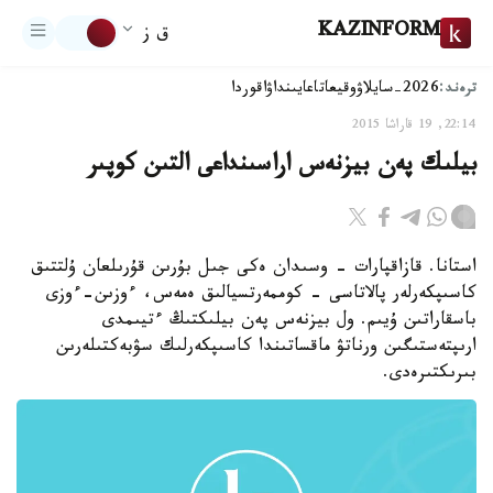
KAZINFORM
ق ز
ترەند:
2026-سايلاۋ
وقيعا
تاعايىنداۋ
اقوردا
22:14, 19 قاراشا 2015
بيلىك پەن بيزنەس اراسىنداعى التىن كوپىر
استانا. قازاقپارات - وسىدان ەكى جىل بۇرىن قۇرىلعان ۇلتتىق
كاسىپكەرلەر پالاتاسى - كوممەرتسيالىق ەمەس، ءوزىن-ءوزى
باسقاراتىن ۇيىم. ول بيزنەس پەن بيلىكتىڭ ءتيىمدى
ارىپتەستىگىن ورناتۋ ماقساتىندا كاسىپكەرلىك سۋبەكتىلەرىن
بىرىكتىرەدى.