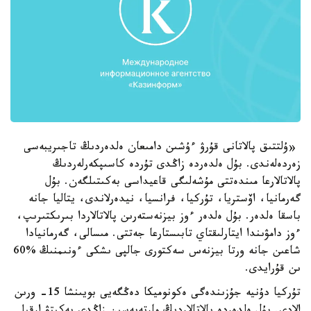
«ۇلتتىق پالاتانى قۇرۋ ءۇشىن دامىعان ەلدەردىڭ تاجىريبەسى
زەردەلەندى. بۇل ەلدەردە زاڭدى تۇردە كاسىپكەرلەردىڭ
پالاتالارعا مىندەتتى مۇشەلىگى قاعيداسى بەكىتىلگەن. بۇل
گەرمانيا، اۆستريا، تۇركيا، فرانسيا، نيدەرلاندى، يتاليا جانە
باسقا ەلدەر. بۇل ەلدەر ءوز بيزنەستەرىن پالاتالاردا بىرىكتىرىپ،
ءوز دامۋىندا ايتارلىقتاي تابىستارعا جەتتى. مىسالى، گەرمانيادا
شاعىن جانە ورتا بيزنەس سەكتورى جالپى ىشكى ءونىمنىڭ %60
ىن قۇرايدى.
تۇركيا دۇنيە جۇزىندەگى ەكونوميكا دەڭگەيى بويىنشا 15- ورىن