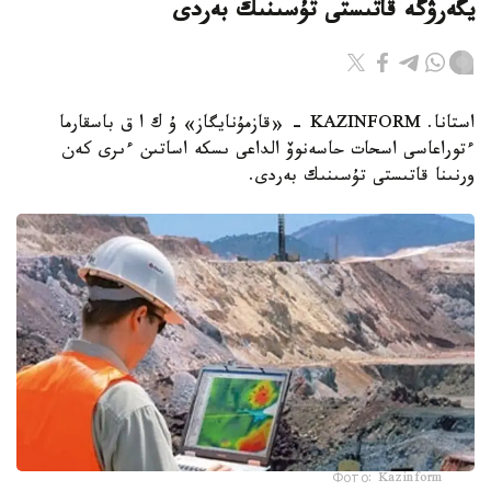
يگەرۋگە قاتىستى تۇسىنىك بەردى
استانا. KAZINFORM - «قازمۇنايگاز» ۇ ك ا ق باسقارما
ءتوراعاسى اسحات حاسەنوۆ الداعى ىسكە اساتىن ءىرى كەن
ورنىنا قاتىستى تۇسىنىك بەردى.
Фото: Kazinform