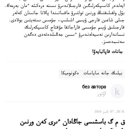
ايەلدەر كاسىپكەرلىگىن قارجىلاندىرۋ ىسىنە ەرەكشە ءمان بەرمەك.
بۇل ولقىلىقتىڭ ورنىن تولتىرۋ ماقساتىندا پالاتا جانىنان كەلەر
جىلى شاعىن قارجى ۇيىمى اشىلىپ، جۇمىس ىستەيتىن بولادى.
قارجىلىق ۇيىم جۇمىسى قاراجاتقا مۇقتاج كاسىپكەرلىك
نىساندارىن نەسيەلەندىرۋ ءىسىن جەڭىلدەتەدى دەگەن
سەنىمدەمىز.
جانات قاپالبايەۆا
بيلىك جانە ساياسات
ەكونوميكا
без автора
اۆتور
20:31, 07 تامىز 2026
ق م گ باسشىسى جاڭادان ءىرى كەن ورنىن