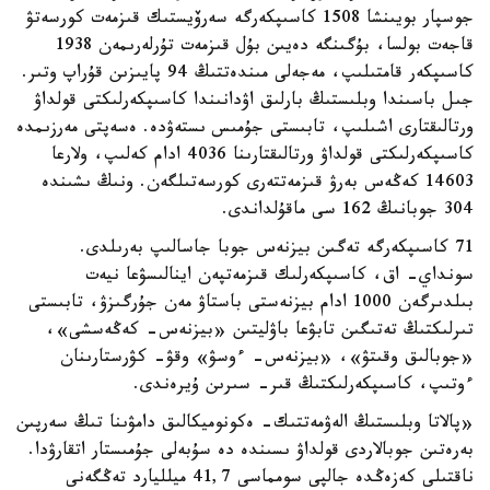
جوسپار بويىنشا 1508 كاسىپكەرگە سەرۆيستىك قىزمەت كورسەتۋ
قاجەت بولسا، بۇگىنگە دەيىن بۇل قىزمەت تۇرلەرىمەن 1938
كاسىپكەر قامتىلىپ، مەجەلى مىندەتتىڭ 94 پايىزىن قۇراپ وتىر.
جىل باسىندا وبلىستىڭ بارلىق اۋدانىندا كاسىپكەرلىكتى قولداۋ
ورتالىقتارى اشىلىپ، تابىستى جۇمىس ىستەۋدە. ەسەپتى مەرزىمدە
كاسىپكەرلىكتى قولداۋ ورتالىقتارىنا 4036 ادام كەلىپ، ولارعا
14603 كەڭەس بەرۋ قىزمەتتەرى كورسەتىلگەن. ونىڭ ىشىندە
304 جوبانىڭ 162 سى ماقۇلداندى.
71 كاسىپكەرگە تەگىن بيزنەس جوبا جاسالىپ بەرىلدى.
سونداي- اق، كاسىپكەرلىك قىزمەتپەن اينالىسۋعا نيەت
بىلدىرگەن 1000 ادام بيزنەستى باستاۋ مەن جۇرگىزۋ، تابىستى
تىرلىكتىڭ تەتىگىن تابۋعا باۋليتىن «بيزنەس- كەڭەسشى»،
«جوبالىق وقىتۋ»، «بيزنەس- ءوسۋ» وقۋ- كۋرستارىنان
ءوتىپ، كاسىپكەرلىكتىڭ قىر- سىرىن ۇيرەندى.
«پالاتا وبلىستىڭ الەۋمەتتىك- ەكونوميكالىق دامۋىنا تىڭ سەرپىن
بەرەتىن جوبالاردى قولداۋ ىسىندە دە سۇبەلى جۇمىستار اتقارۋدا.
ناقتىلى كەزەڭدە جالپى سومماسى 41,7 ميلليارد تەڭگەنى