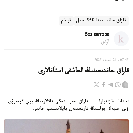
قازاق حاندىعىنا 550 جىل
قوعام
без автора
اۆتور
07:45, 24 شىلدە 2025
قازاق حاندىعىنىڭ العاشقى استانالارى
استانا. قازاقپارات - قازاق جەرىندەگى قالالاردىڭ بوي كوتەرۋى
ۇلى جىبەك جولىنىڭ تاريحىمەن بايلانىسىپ جاتىر.