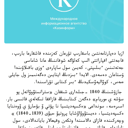
ازيا دەپارتامەنتىن باسقارىپ تۇرعان كەزىندە قاشقارعا بارىپ،
قاجەتتى اقپاراتتى الىپ كەلۋگە شوقاننىڭ عانا شاماسى
جەتەتىنىن ءبىلىپتى، كەيىن سول ساپاردى ءوزى باقىلاۋىندا
ۇستاعان دەسەدى. الايدا ءبىزدىڭ ايتايىن دەگەنىمىز ول جايلى
ەمەس، كوۆاليەۆسكيدىڭ ءبىر كىتابى تۋراسىندا.
جازۋشىنىڭ 1840 -جىلدارى شىققان «سترانستۆوۆاتەل پو
سۋشە ي موريام» دەگەن كىتابىنىڭ قازاققا تىكەلەي قاتىسى بار.
اسىرەسە، سونداعى «ەكسپەديتسيا نا پۋتي ۆ بۋحارۋ ي ۆوەننايا
ەكسپەديتسيا، دەيستۆوۆاۆشايا پروتيۆ حيۆى (1839-1840) »
وچەركىندە قازاق دالاسىندا وتكەن وقيعالار باياندالادى، سول