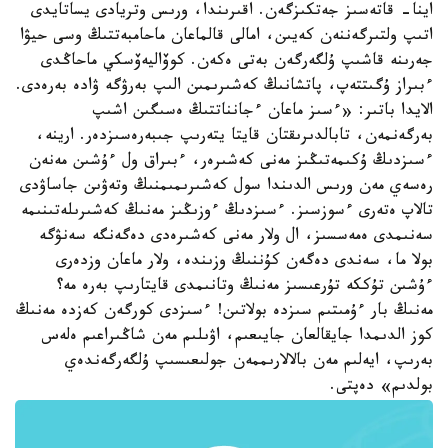
اينا- قاتەسىز جەتكىزگەن. اقىرىندا، ورىس وتريادى يساتايدى
اتىپ ولتىرگەننەن كەيىن، امالى قالماعان ماحامبەتتىڭ وسى حيۋا
جەرىنە قاشىپ ۇلگەرگەن بەتى ەكەن. كوۆاليەۆسكي ماحاڭدى
ءبىراز ۇگىتتەپ، پاتشانىڭ كەشىرىمىن الىپ بەرۋگە ۋادە بەرەدى.
الايدا باتىر: «ءسىز ماعان ءجانناتتىڭ ەسىگىن اشىپ
بەرگەنمەن، تابالدىرىقتان قايتا يتەرىپ جىبەرەسىزدەر. ارينە،
ءسىزدىڭ ۇكىمەتىڭىز مەنى كەشىرەر، ءبىراق ول ءۇشىن مەنەن
رەسەي مەن ورىس الدىندا سول كەشىرىمىمنىڭ وتەۋىن جاساۋدى
تالاپ ەتەرى ءسوزسىز. ءسىزدىڭ ءوزىڭىز مەنىڭ كەشىرىلەتىنىمە
سەنىمدى ەمەسسىز، ال ولار مەنى كەشىرەدى دەگەنگە سەنۋگە
بولا ما، سەندى دەگەن كۇننىڭ وزىندە، ولار ماعان وزدەرى
ءۇشىن تۇككە تۇرعىسىز مەنىڭ وتانىمدى قايتارىپ بەرە مە؟
مەنىڭ بار ءۇمىتىم سىزدە بولاتىن! ءسىزدى كورگەن كەزدە مەنىڭ
كوز الدىمدا جايقالعان جايىعىم، اۋىلىم مەن شاڭىراعىم ەلەس
بەرىپ، ايەلىم مەن بالالارىممەن جولىعىسىپ ۇلگەرگەندەي
بولدىم» دەپتى.