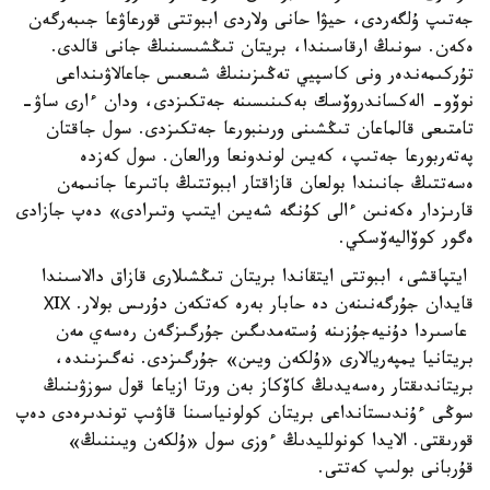
جەتىپ ۇلگەردى، حيۋا حانى ولاردى اببوتتى قورعاۋعا جىبەرگەن
ەكەن. سونىڭ ارقاسىندا، بريتان تىڭشىسىنىڭ جانى قالدى.
تۇركىمەندەر ونى كاسپيي تەڭىزىنىڭ شىعىس جاعالاۋىنداعى
نوۆو- الەكساندروۆسك بەكىنىسىنە جەتكىزدى، ودان ءارى ساۋ-
تامتىعى قالماعان تىڭشىنى ورىنبورعا جەتكىزدى. سول جاقتان
پەتەربورعا جەتىپ، كەيىن لوندونعا ورالعان. سول كەزدە
ەسەتتىڭ جانىندا بولعان قازاقتار اببوتتىڭ باتىرعا جانىمەن
قارىزدار ەكەنىن ءالى كۇنگە شەيىن ايتىپ وتىرادى» دەپ جازادى
ەگور كوۆاليەۆسكي.
ايتپاقشى، اببوتتى ايتقاندا بريتان تىڭشىلارى قازاق دالاسىندا
قايدان جۇرگەنىنەن دە حابار بەرە كەتكەن دۇرىس بولار. ХIХ
عاسىردا دۇنيەجۇزىنە ۇستەمدىگىن جۇرگىزگەن رەسەي مەن
بريتانيا يمپەريالارى «ۇلكەن ويىن» جۇرگىزدى. نەگىزىندە،
بريتاندىقتار رەسەيدىڭ كاۆكاز بەن ورتا ازياعا قول سوزۋىنىڭ
سوڭى ءۇندىستانداعى بريتان كولونياسىنا قاۋىپ توندىرەدى دەپ
قورىقتى. الايدا كونولليدىڭ ءوزى سول «ۇلكەن ويىننىڭ»
قۇربانى بولىپ كەتتى.