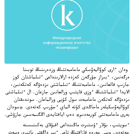
ودان ءارى كوۆاليەۆسكي ماحامبەتتىڭ وزدەرىنىڭ توبىنا
ەرگەنىن، ءبىراز جۇرگەن كەزدە ارالارىنداعى ءتىلماشتان كوز
جازىپ قالعانىن، ماحامبەتتىڭ ءتىلماشتى ىزدەۋگە كەتكەنىن،
الايدا ءتىلماشتىڭ ءوزى قايتىپ ورالعانىن جازعان. ال ءتىلماشتى
ىزدەۋگە كەتكەن ماحامبەت سول كۇيى ورالماعان. سوندىقتان
كوۆاليەۆسكيلەر ماحاڭدى كۇتە الماي ءجۇرىپ كەتەدى. «سودان
بەرى ماحامبەتتى كورمەدىم» دەپ اياقتايدى اڭگىمەسىن جازۋشى.
ءسويتىپ، بۇلار ءۇستىرت ماڭىنداعى اقبۇلاق بەكىنىسىنە
جەتەدى. وسى جەردە قازاقتىڭ تاعى ءبىر داڭقتى باتىرى ەسەت