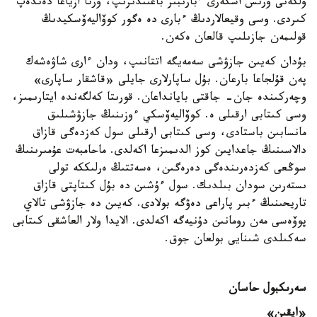
ولكەنى ورىس اسكەرى ءبارىبىر باعىندىرىپ، ورتا ازياعا دەندەپ
كىردى. وسى وقيعالاردىڭ ءبارى دە ەگور كوۆاليەۆسكيدىڭ
قولىمەن جازىلىپ قالعان ەكەن.
بۇدان كەيىن جازۋشى سەمەيگە اتتانىپ، ودان ءارى شاۋەشەك
پەن قۇلجاعا بارعان. بۇل ساپارلارى جايلى «قاشقار ساپارى»
وچەركىندە جان- جاقتى بايانداعان. قورىتا كەلگەندە ايتارىمىز،
وسى كىتابى ارقىلى ە. كوۆاليەۆسكي ءوزىنىڭ جازۋشىلىق
مانسابىن باستادى، وسى كىتابى ارقىلى سول كەزدەگى قازاق
دالاسىنىڭ جاعدايىن كوز الدىمىزعا اكەلدى. ماحامبەت عۇمىرىنىڭ
سوڭعى كەزدەرىندەگى دەرەگىن، ەسەتتىڭ ەرلىككە تولى
ىستەرىن سودان بىلدىك. سول ءۇشىن دە بۇل كىتاپتى قازاق
تاريحىنىڭ ءبىر پاراعى دەۋگە بولادى. كەيىن دە جازۋشى تالاي
پوۆەسى مەن رومانىن دۇنيەگە اكەلدى. الايدا ولار العاشقى كىتابى
سەكىلدى شىنايى بولعان جوق.
سەرىكبول حاسان
«ايقىن»