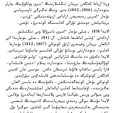
ورتا ازياعا كەلگەن بريتان تىڭشىلارىنىڭ ءبىرى پولكوۆنيك چارلز
ستوددارت (1806-1842) ەدى. ونىڭ نەگىزگى تاپسىرماسى
بۇحار ءامىرىن رەسەيمەن اراداعى ارىپتەستىكتى ءۇزىپ،
بريتانيامەن دوستىق تۋرالى كەلىسىمگە كوندىرۋ- تۇعىن.
الايدا 1838 -جىلى بۇحار ءامىرى ناسرۋللا ونى تىڭشىلىق
ارەكەتى ءۇشىن اباقتىعا قاماعان. ال 1841 -جىلى جوعارىدا اتى
اتالعان بريتان وفيسەرى ارتۋر كونوللي (1807-1842) بۇحارعا
كەلىپ، ستوددارتتى بوساتۋ تۋرالى كەلىسىم جاساۋعا تىرىسادى.
الايدا ەكەۋى دە حاننىڭ شاراپاتىن كورمەي، ءولىم قۇشادى.
كوۆاليەۆسكيدىڭ جازۋىنشا، ستوددارت يسلام ءدىنىن قابىلداپ،
قارا باسىن ساقتاپ قالۋعا تىرىسقان ەكەن. سوسىن حان كەيىن
كەلگەن كونولليگە دە مۇسىلماندىقتى قابىلداۋىن سۇرايدى.
كونوللي بۇعان كونبەگەندىكتەن، ەكەۋىنىڭ دە باسىن العان.
نەگىزىندە، اۋعانستانعا كەلىپ ايالداعان اعىلشىنداردىڭ ەندىگى
ويى حيۋانى ورىس ىقپالىنا قارسى پلاتسدارمعا اينالدىرۋ بولاتىن.
الايدا مۇنىڭ سوڭى رەسەي يمپەرياسىنىڭ كاسپيدىڭ شىعىس
بەتىندەگى بەكىنىستەردى نىعايتۋىنا الىپ كەلدى. سوڭىرا بۇل