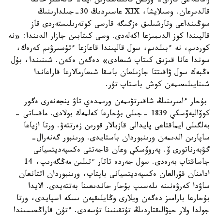
زامانداعى قازاق- ورىس قاتىناستارىن اينا- قاتەسىز حاتقا
قالدىرعان. وسىلايشا، XIX عاسىردىڭ 30-جىلدارىنىڭ
سوڭىنداعى وتارشىلىق ەزگىگە قارسى كوتەرىلىستەردى قاز
قالپىندا كوز الدىمىزعا اكەلەدى. وسى كىتابىن جازار الدىندا: «نە
كوردىم، نە ءبىلدىم، سول قالپىندا قاعازعا ءتۇسىرۋىم كەرەك،
سوندا عانا قىزىق كىتاپ شىعادى» دەگەن ەكەن. شىنىندا، بۇل
ەڭبەك سول ۋاقىتتا جازىلعان باسقا شىعارمالارعا قاراعاندا
شىنايىلىعىمەن كوش باستاپ تۇر.
بۇحار ءامىرىنىڭ شاقىرتۋىمەن ورىمدەي تاۋ ينجەنەرى ەگور
كوۆاليەۆسكي 1839 -جىلى بۇحارعا كەلمەك بولادى. ماقساتى -
بەلگىلى ايماقتاعى پايدالى قازبالار قورىن زەرتتەۋ. ورتا ازياعا
ساپارىن الدىمەن ورىنبوردان باستايدى. ورىنبور گەنەرال-
گۋبەرناتورى ۆ. پەروۆسكي وعان قاجەتتى ەكسپەديتسيانى
جاساقتاپ بەرەدى. سول جەردە تاتار ءتىلىن مەڭگەرىپ، 14
ادامنان قۇرالعان ەكسپەديتسيانى باپتاپ، ورىنبوردان اتتانعان
ساۋدا كەرۋەنىنە ىلەسىپ بۇحار حاندىعىنا بەتتەيدى. الايدا
بۇحارعا بارامىز دەگەن ويلارى وڭايلىقپەن ىسكە اسپايدى، ورتا
جولدا ولار حيۋالىقتاردىڭ تۇتقىنىنا تۇسەدى. ءتۇن قاراڭعىسىندا