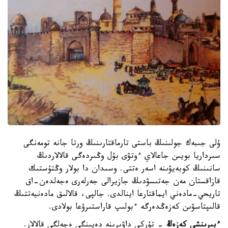
ۇلى جىبەك جولىنىڭ باستى تارماقتارىنىڭ ورتا جانە تومەنگى
سىرداريا بويىن جاعالاي ءوتۋى بۇل وڭىردەگى قالالاردىڭ
سانىنىڭ كوبەيۋىنە اسەر ەتتى. وسىدان دا بولار وڭتۇستىك
قازاقستان مەن جەتىسۋدىڭ جازيرالى جەرلەرى ەجەلدەن-اق
تاريحي-مادەني ايماقتارعا اينالدى. جالپى، قالالىق مادەنيەتتىڭ
قالىپتاسۋىن كەزەڭدەرگە ءبولىپ قاراستىرۋعا بولادى.
ءبىرىنشى كەزەڭ
- تۇركى داۋىرىنە دەيىنگى ەجەلگى قالالار.