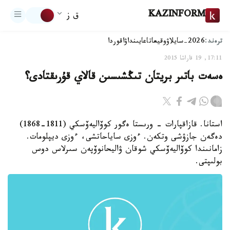
KAZINFORM
ق ز
ترەند:
2026-سايلاۋ
وقيعا
تاعايىنداۋ
اقوردا
17:11, 19 قاراشا 2015
ەسەت باتىر بريتان تىڭشىسىن قالاي قۇرىقتادى؟
استانا. قازاقپارات - ورىستا ەگور كوۆاليەۆسكي (1811-1868)
دەگەن جازۋشى وتكەن. ءوزى ساياحاتشى، ءوزى ديپلومات.
زامانىندا كوۆاليەۆسكي شوقان ۋاليحانوۆپەن سىرلاس دوس
بولىپتى.