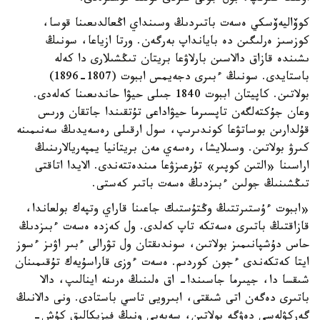
كوۆاليەۆسكي ەسەت باتىردىڭ وسىنداي اڭعالدىعىنا قوسا،
كوزسىز ەرلىگىن دە بايانداپ بەرگەن. ورتا ازياعا، سونىڭ
ىشىندە قازاق دالاسىن بارلاۋعا بريتان تىڭشىلارى دا كەلە
باستايدى. سونىڭ ءبىرى دجەيمس اببوت (1807-1896)
بولاتىن. كاپيتان اببوت 1840 جىلى حيۋا حاندىعىنا كەلەدى.
وعان جۇكتەلگەن تاپسىرما حيۋاداعى تۇتقىندا جاتقان ورىس
قۇلدارىن بوساتۋعا كوندىرىپ، سول ارقىلى رەسەيدىڭ سەنىمىنە
كىرۋ بولاتىن. وسىلايشا، رەسەي مەن بريتانيا يمپەريالارىنىڭ
اراسىنا «التىن كوپىر» تۇرعىزۋعا مىندەتتەندى. الايدا اتاقتى
تىڭشىنىڭ جولىن ءبىزدىڭ ەسەت باتىر كەستى.
«اببوت ءۇستىرتتىڭ وڭتۇستىك جاعىنا قاراي وتپەك بولعاندا،
قازاقتىڭ باتىرى ەسەتكە تاپ كەلدى. ول كەزدە ەسەت ءبىزدىڭ
حاس دۇشپانىمىز بولاتىن، سوندىقتان ول تۋرالى ءبىر اۋىز ءسوز
ايتا كەتكەندى ءجون كوردىم. ەسەت ءوزى قاراسۇيەك تۇقىمىنان
شىقسا دا، جيىرما جاسىندا- اق ەلىنىڭ ەرىنە اينالىپ، دالا
باتىرى دەگەن اتى شىقتى، ابىرويى تاسي باستادى. ونى دالانىڭ
گەركۋلەسى دەۋگە بولاتىن، سەبەبى ونىڭ فيزيكالىق كۇش-