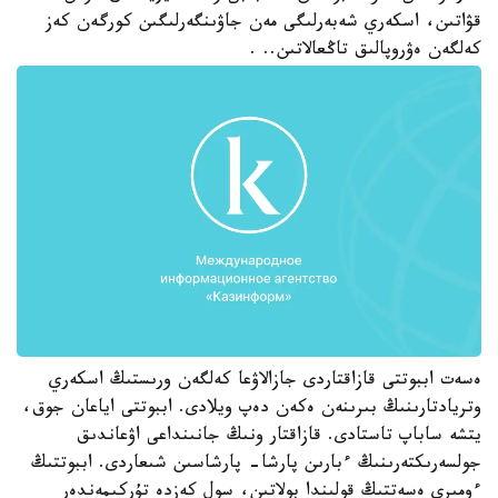
قۋاتىن، اسكەري شەبەرلىگى مەن جاۋىنگەرلىگىن كورگەن كەز
كەلگەن ەۋروپالىق تاڭعالاتىن.. .
ەسەت اببوتتى قازاقتاردى جازالاۋعا كەلگەن ورىستىڭ اسكەري
وتريادتارىنىڭ بىرىنەن ەكەن دەپ ويلادى. اببوتتى اياعان جوق،
يتشە ساباپ تاستادى. قازاقتار ونىڭ جانىنداعى اۋعاندىق
جولسەرىكتەرىنىڭ ءبارىن پارشا- پارشاسىن شىعاردى. اببوتتىڭ
ءومىرى ەسەتتىڭ قولىندا بولاتىن، سول كەزدە تۇركىمەندەر