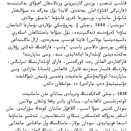
قاشىپ شىعىپ، ورىس گارنيزونى ورنالاسقان اقبۇلاق بەكىنىسىنە
(قازىرگى اقتاۋ) امان جەتەدى. الايدا بۇل جەرگە دە حيۋالىقتار
شابۋىل جاساپ، ورىنبورعا كەرى قايتۋعا ءماجبۇر بولادى.
ءسويتىپ، 1840 -جىلى ۆ. پەروۆسكي بۇلاردى بۇحارعا اتتانعان
ساۋدا كەرۋەنىنە (نەگىزىندە، بۇل حيۋاعا باعىتتالعان اسكەري
ەكسپەديتسيا بولاتىن) قايتا قوسىپ جىبەرەدى. ارال ماڭىنداعى
ۇلكەن بورسىق دالاسىن باسىپ ءوتىپ، قازاقتىڭ شەكتى رۋلارى
مەكەندەيتىن اۋىلدارعا ايالدايدى. مىنە، وسى ساپارىندا
قازاقتاردى العاش رەت كورگەنىن، قازاق اۋىلدارىنىڭ تىرلىگىن،
ولاردىڭ قايسار مىنەزىنە قايران قالعانىن تامسانا جازادى. وسى
ساپارىندا كوۆاليەۆسكي ماحامبەت وتەمىس ۇلىمەن (مۋگامەت
ەۆتيميشيەۆ دەپ جازادى) دە جولىققان ەكەن.
1838 -جىلى گەككەنىڭ وتريادى يساتاي مەن ماحامبەت
كوتەرىلىسىن تالقانداپ، يساتاي باتىر وققا ۇشقان بولاتىن.
سودان كەيىن حيۋا اسىپ، اللاقۇل حاننان كومەك سۇرايدى. حان
اسكەر بەرۋگە كەلىسكەن سىڭاي تانىتقانىمەن، شەشىم جاساۋعا
اسىعا قويمايدى. سودان بولار، ماحاڭنىڭ ول جاقتاعى جاعدايى