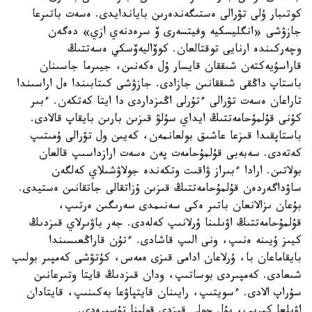
كوتىبار ۇلى تۋرالى ەستىگەندەرىن باياندايدى. ەسەت باتىرعا
جازۋشى «انگليسكيە وفيتسەرى ۆ سرەدنەي ازي» دەگەن
وچەركىندە ارنايى توقتالعان. كوۆاليەۆسكي ەسەتتىڭ
قاراسۇيەكتەن شىققان قايسار ۇل ەكەنىن، جيىرما جاسىنان
باستاپ داڭقى شىققانىن جازادى. جازۋشى كىتابىندا ەل اراسىندا
تاراعان ەسەت تۋرالى ءتۇرلى اڭىزداردى دا ايتا كەتكەن. ءبىر
كۇنى قۇلمۇحامەتتىڭ ايداي سۇلۋ قىزىن بارىن بايقاپ قالادى.
باستاپقىدا قىزعا عاشىق بولعانمەن، كەيىن ول تۋرالى ۇمىتىپ
كەتەدى. سەبەبى قۇلمۇحامەت پەن ەسەت ارازداسىپ قالعان
بولاتىن. ارادا ءبىراز ۋاقىت وتكەندە جولاۋشىلاي كەلگەن
ساۋداگەردەن قۇلمۇحامەتتىڭ قىزىن ۇزاتقالى جاتقانىن ەستيدى.
بۇعان ىزالانعان باتىر ەكى سەنىمدى سەرىگىن ەرتىپ،
قۇلمۇحامەتتىڭ اۋىلىنا ۇرلانىپ كەلەدى. جەر باۋىرلاي قىزدىڭ
كيىز ۇيىنە ەنىپ، ونى الىپ قاشادى. ءتۇن قاراڭعىسىندا
بايقاماعان با، ۇرلاعان ادامى قىزى ەمەس، كۇتۋشى كەمپىر بولىپ
شىعادى. كەمپىردى بوساتىپ، ودان قىزدىڭ قايتا وتىرعانىن
سۇراپ الادى. ءسويتىپ، رايىنان قايتپاۋعا بەكىنىپ، قايتادان
اۋىلعا كىرىپ، بۇل جولى قىزدى قولىنا تۇسىرەدى.