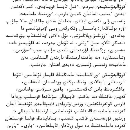
ءماز بولماعان. حيۋانى پانالاپ جۇرگەن ماحاڭ العاشىندا ەگور
كوۆاليەۆسكيمەن بىردەن ءتىل تابىسا قويمايدى، كىم ەكەنىن
ابدەن ءبىلىپ العاننان كەيىن بارىپ، ءوزىنىڭ ماحامبەت
وتەمىس ۇلى ەكەنىن ايتادى. «ماعان ەندى جاڭادان جالا جاۋىپ
اۋرە بولماڭدار: باسىمنان وتكەرگەن وسى اۋىرتپالىعىم دا
جەتەدى. ءوزىڭىز ويلاڭىزشى، بۇل دالانى اينالشىقتاپ جۇرگەنىمە
ەندىگى تالاي جىل ءوتتى، نە تۋعان جەردە، نە قاۋىپسىز ەلدە
ەمەسپىن، وزگەنىڭ اۋزىنداعى ناندى جۇلىپ جەپ ءجۇرمىن،
وتباسىمنان، ەت جاقىندارىمنىڭ بارىنەن الىستامىن. مەن
ماحامبەت وتەمىس ۇلىمىن» دەيدى اعىنان جارىلىپ.
كوۆاليەۆسكي ءوز كىتابىندا ماحاڭنىڭ قايسار تۇلعاسىن اشۋعا
تىرىسقانى بايقالادى. ونىڭ بوكەي ورداسىنان شىققانىن،
جاڭگىردىڭ باس كەڭەسشىسى، جاقىن سىرلاسى بولعانىن،
كەيىن حاننىڭ ەت جاقىنى قايىپقالي سۇلتانعا قوسىلىپ ورداعا
قارسى كوتەرىلگەنىن، ورىس وتريادى قايىپقاليدى تۇتقىنعا العان
كەزدە، ماحامبەتتىڭ قاشىپ قۇتىلعانىن، ارتىنشا قايىپقالي دا
ورىنبور تۇرمەسىنەن قاشىپ شىعىپ، يساتايدىڭ قولىنا قوسىلعان
كەزدە ماحامبەتتىڭ دە سول ورتادان تابىلعانىن، ءبارى- ءبارىن