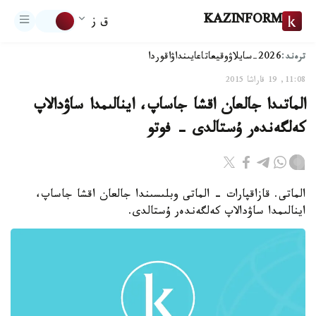
KAZINFORM
ق ز
ترەند:
2026-سايلاۋ
وقيعا
تاعايىنداۋ
اقوردا
11:08, 19 قاراشا 2015
الماتىدا جالعان اقشا جاساپ، اينالىمدا ساۋدالاپ
كەلگەندەر ۇستالدى - فوتو
الماتى. قازاقپارات - الماتى وبلىسىندا جالعان اقشا جاساپ،
اينالىمدا ساۋدالاپ كەلگەندەر ۇستالدى.