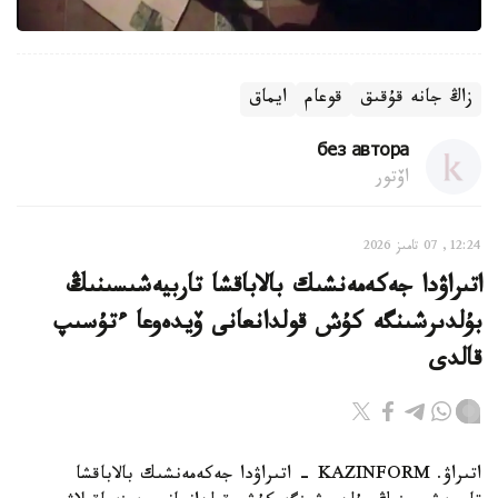
زاڭ جانە قۇقىق
قوعام
ايماق
без автора
اۆتور
12:24, 07 تامىز 2026
اتىراۋدا جەكەمەنشىك بالاباقشا تاربيەشىسىنىڭ
بۇلدىرشىنگە كۇش قولدانعانى ۆيدەوعا ءتۇسىپ
قالدى
اتىراۋ. KAZINFORM - اتىراۋدا جەكەمەنشىك بالاباقشا