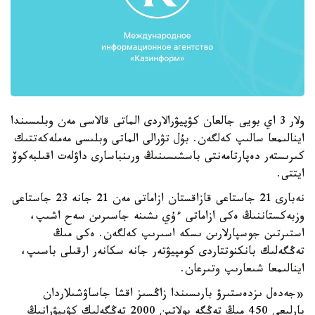
ولار 3 اي بويى جالعان كۋپيۋرالاردى الماتى قالاسى مەن وبلىسىندا
اينالىمعا سالىپ كەلگەن. بۇل تۋرالى الماتى وبلىسى مەملەكەتتىك
كىرىستەر دەپارتامەنتى باسشىسىنىڭ ورىنباسارى داۋلەت اقىلبەكوۆ
ايتتى.
نەبارى 21 جاستاعى قازاقستان ازاماتى مەن 21 جانە 23 جاستاعى
وزبەكستاننىڭ ەكى ازاماتى ءۇي ىشىنە جاسىرىن سەح اشىپ،
استىرتىن جوسپارلارىن ىسكە اسىرىپ كەلگەن. ەكى مىڭ
تەڭگەلىك بانكنوتتاردى كومپيۋتەر جانە سكانەر ارقىلى باسىپ،
اينالىمعا شىعارىپ وتىرعان.
«جەدەل ىزدەستىرۋ بارىسىندا زاڭسىز اقشا جاساۋشىلاردان
بارلىعى 450 مىڭ تەڭگە بولاتىن 2000 تەڭگەلىك كۋپيۋرانىڭ