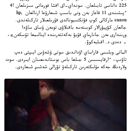
225 داناسى تابىلعان. سونداي-اق اقشا فورماتى سىزىلعان ا4
ءپىشىندى 11 قاعاز بەن ونى باسىپ شىعارۋعا ارنالعان hp,
canon ماركالى كوپ فۋنكتسيونالدى قۇرىلعىلار تاركىلەندى.
جالعان كۋپيۋرالار كوبىنەسە باقىلاۋى تومەن ۇساق ساۋدا
ورىندارى مەن جانارماي قۇيۋ بەكەتتەرىندە اينالىمعا تۇسكەن»،
- دەدى د. اقىلبەكوۆ.
الماتى وبلىسى قاراساي اۋداندىق سوتى ۇشەۋىن ايىپتى دەپ
تاۋىپ، ءارقايسىسىن 5 جىلعا باس بوستاندىعىنان ايىردى. سوت
ولاردىڭ جەكە مۇلىكتەرىن تاركىلەۋ تۋرالى شەشىم شىعاردى.