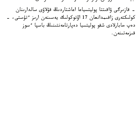
- قازىرگى ۋاقىتتا پوليتسياعا اعاشتاردىڭ قۇلاۋى سالدارىنان
كولىكتەرى زاقىمدانعان 17 اۆتوكولىك يەسىنەن ارىز ءتۇستى، -
دەپ حابارلادى شقو پوليتسيا دەپارتامەنتىنىڭ باسپا ءسوز
قىزمەتىنەن.
پوليتسياعا ءالى بارلىق زارداپ شەككەن كولىك يەلەرى جۇگىنىپ
ۇلگەرمەگەن بولۋى دا مۇمكىن.