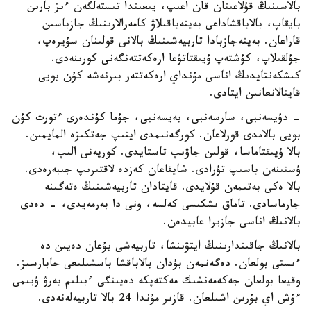
بالاسىنىڭ قۇلاعىنان قان اعىپ، يىعىندا تىستەلگەن ءىز بارىن
بايقاپ، بالاباقشاداعى بەينەباقىلاۋ كامەرالارىنىڭ جازباسىن
قاراعان. بەينەجازبادا تاربيەشىنىڭ بالانى قولىنان سۇيرەپ،
جۇلقىلاپ، كۇشتەپ ۇيىقتاتۋعا ارەكەتتەنگەنى كورىنەدى.
كىشكەنتايدىڭ اناسى مۇنداي ارەكەتتەر بىرنەشە كۇن بويى
قايتالانعانىن ايتادى.
- دۇيسەنبى، سارسەنبى، بەيسەنبى، جۇما كۇندەرى ءتورت كۇن
بويى بالامدى قورلاعان. كورگەنىمدى ايتىپ جەتكىزە المايمىن.
بالا ۇيىقتاماسا، قولىن جاۋىپ تاستايدى. كورپەنى الىپ،
ۇستىنەن باسىپ تۇرادى. شايقاعان كەزدە لاقتىرىپ جىبەرەدى.
بالا ەكى بەتىمەن قۇلايدى. قايتادان تاربيەشىنىڭ ەتەگىنە
جارماسادى. تاماق ىشكىسى كەلسە، ونى دا بەرمەيدى، - دەدى
بالانىڭ اناسى جازيرا عابيدەن.
بالانىڭ جاقىندارىنىڭ ايتۋىنشا، تاربيەشى بۇعان دەيىن دە
ءىستى بولعان. دەگەنمەن بۇدان بالاباقشا باسشىلىعى حابارسىز.
وقيعا بولعان جەكەمەنشىك مەكتەپكە دەيىنگى ءبىلىم بەرۋ ۇيىمى
ءۇش اي بۇرىن اشىلعان. قازىر مۇندا 24 بالا تاربيەلەنەدى.