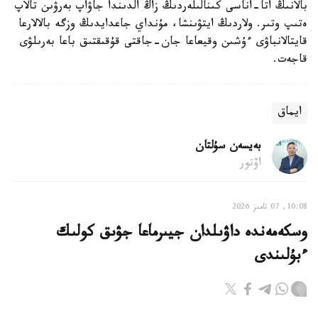
بالانىڭ اتا-اناسى كىنالىلەردىڭ زاڭ الدىندا جاۋاپ بەرۋىن تالاپ
ەتىپ وتىر. ولاردىڭ ايتۋىنشا، مۇنداي جاعدايدىڭ وزگە بالالارعا
قايتالانباۋى ءۇشىن وقيعاعا جان-جاقتى قۇقىقتىق باعا بەرىلۋى
قاجەت.
ايماق
بەيسەن سۇلتان
اۆتور
10:08, 07 تامىز 2026
وسكەمەندە داۋىلدان جيىرماعا جۋىق كولىك
ءبۇلىندى