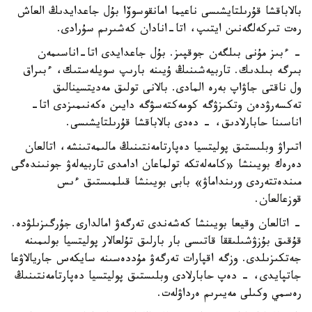
بالاباقشا قۇرىلتايشىسى ناعيما امانقوسوۆا بۇل جاعدايدىڭ العاش
رەت تىركەلگەنىن ايتىپ، اتا-انادان كەشىرىم سۇرادى.
- ءبىز مۇنى بىلگەن جوقپىز. بۇل جاعدايدى اتا-اناسىمەن
بىرگە بىلدىك. تاربيەشىنىڭ ۇيىنە بارىپ سويلەستىك، ءبىراق
ول ناقتى جاۋاپ بەرە المادى. بالانى تولىق مەديتسينالىق
تەكسەرۋدەن وتكىزۋگە كومەكتەسۋگە دايىن ەكەنىمىزدى اتا-
اناسىنا حابارلادىق، - دەدى بالاباقشا قۇرىلتايشىسى.
اتىراۋ وبلىستىق پوليتسيا دەپارتامەنتىنىڭ مالىمەتىنشە، اتالعان
دەرەك بويىنشا «كامەلەتكە تولماعان ادامدى تاربيەلەۋ جونىندەگى
مىندەتتەردى ورىنداماۋ» بابى بويىنشا قىلمىستىق ءىس
قوزعالعان.
- اتالعان وقيعا بويىنشا كەشەندى تەرگەۋ امالدارى جۇرگىزىلۋدە.
قۇقىق بۇزۋشىلىققا قاتىسى بار بارلىق تۇلعالار پوليتسيا بولىمىنە
جەتكىزىلدى. وزگە اقپارات تەرگەۋ مۇددەسىنە سايكەس جاريالاۋعا
جاتپايدى، - دەپ حابارلادى وبلىستىق پوليتسيا دەپارتامەنتىنىڭ
رەسمي وكىلى مەيىرىم ەرداۋلەت.