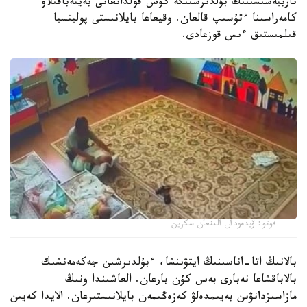
تاربيەشىسىنىڭ بۇلدىرشىنگە كۇش قولدانعانى بەينەباقىلاۋ
كامەراسىنا ءتۇسىپ قالعان. وقيعاعا بايلانىستى پوليتسيا
قىلمىستىق ءىس قوزعادى.
فوتو: ۆيدەودان الىنعان سكرين
بالانىڭ اتا-اناسىنىڭ ايتۋىنشا، ءبۇلدىرشىن جەكەمەنشىك
بالاباقشاعا نەبارى بەس كۇن بارعان. العاشىندا ونىڭ
مازاسىزدانۋىن بەيىمدەلۋ كەزەڭىمەن بايلانىستىرعان. الايدا كەيىن