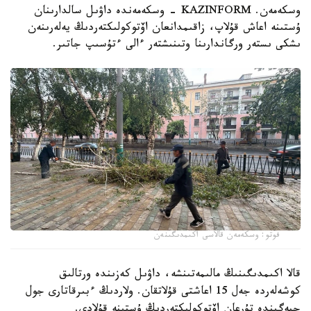
وسكەمەن. KAZINFORM - وسكەمەندە داۋىل سالدارىنان
ۇستىنە اعاش قۇلاپ، زاقىمدانعان اۆتوكولىكتەردىڭ يەلەرىنەن
ىشكى ىستەر ورگاندارىنا وتىنىشتەر ءالى ءتۇسىپ جاتىر.
فوتو: وسكەمەن قالاسى اكىمدىگىنەن
قالا اكىمدىگىنىڭ مالىمەتىنشە، داۋىل كەزىندە ورتالىق
كوشەلەردە جەل 15 اعاشتى قۇلاتقان. ولاردىڭ ءبىرقاتارى جول
جيەگىندە تۇرعان اۆتوكولىكتەردىڭ ۇستىنە قۇلادى.