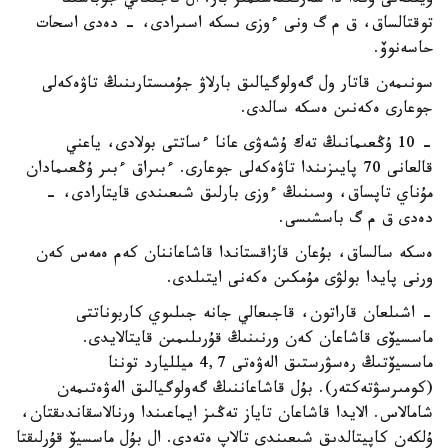
ويتكەنى وندا دا سەرىكتەسىمىز بار. ال تاجىعالي جوباسىنا
توقتالساق، ق م گ ونى ءوزى ىسكە اسىرادى، - دەدى اسحات
حاسەنوۆ.
سونىمەن قاتار ول گەولوگيالىق بارلاۋ جۇمىستارىنىڭ تاۋەكەلى
جوعارى ەكەنىن ەسكە سالدى.
- 10 ۇڭعىمانىڭ تەك ۇشەۋى عانا ءساتتى بولادى، ياعني
قالعانى 70 پايىزىندا تاۋەكەلى جوعارى. ءبىراق ءبىر ۇڭعىمادان
مۇناي تاپساق، وسىنىڭ ءوزى بارلىق شىعىندى قايتارادى، -
دەدى ق م گ باسشىسى.
ەسكە سالساق، بۇعان قازاقستاندا قاشاعاننان كەم ەمەس كەن
ورنى پايدا بولۋى مۇمكىن ەكەنى ايتىلدى.
- اشىلعان قاراتون، قاجىعالي جانە جىلىوي كاربوناتتى
ماسسيۆى قاشاعان كەن ورنىنىڭ قۇرىلىمىن قايتالايدى.
ماسسيۆتىڭ رەسۋرستىق الەۋەتى 4,7 ميلليارد توننا
(كومىرسۋتەكتەر). بۇل قاشاعاننىڭ گەولوگيالىق الەۋەتىمەن
شامالاس. الايدا قاشاعان تاياز تەڭىز ايماعىندا ورنالاسقاندىقتان،
ۇلكەن كاپيتالدىق شىعىندى تالاپ ەتەدى. ال بۇل ماسسيۆ قۇرلىقتا