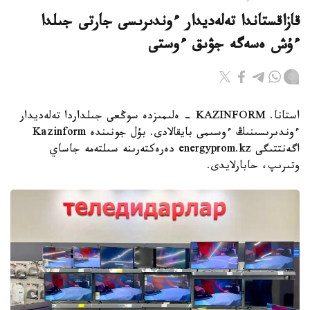
قازاقستاندا تەلەديدار ءوندىرىسى جارتى جىلدا
ءۇش ەسەگە جۋىق ءوستى
استانا. KAZINFORM - ەلىمىزدە سوڭعى جىلداردا تەلەديدار
ءوندىرىسىنىڭ ءوسىمى بايقالادى. بۇل جونىندە Kazinform
اگەنتتىگى energyprom.kz دەرەكتەرىنە سىلتەمە جاساي
وتىرىپ، حابارلايدى.