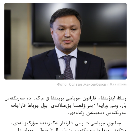
Фото: Солтан Жексенбеков / Kazinform
ونىڭ ايتۋىنشا، قاراتون جوباسى بويىنشا ق م گ- دە سەرىكتەس
بار. وسى ورايدا ءبىر ۇڭعىما بۇرعىلاندى. بۇل جوباعا قاراجات
سەرىكتەس ەسەبىنەن وتەلەدى.
- جىلىوي جوباسى دا وسى شارتتار نەگىزىندە جۇرگىزىلەدى،