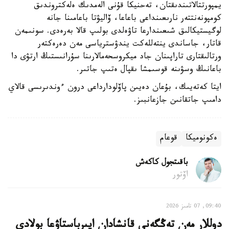
يمپورتتالاتىندىقتان، تەحنيكا قۇنى الەمدىك ەلەكتروندىق
كومپونەنتتەر نارىعىنداعى باعاعا، ۆاليۋتا باعامىنا جانە
لوگيستيكالىق شىعىندارعا تاۋەلدى بولىپ قالا بەرەدى. سونىمەن
قاتار، جاساندى ينتەللەكت يندۋسترياسى مەن دەرەكتەر
ورتالىقتارى تاراپىنان جاد ميكروسحەمالارىنا سۇرانىستىڭ ارتۋى دا
باعانىڭ وسۋىنە قوسىمشا ىقپال ەتىپ جاتىر.
ايتا كەتەيىك، بۇعان دەيىن پاۆلودارداعى درون ءوندىرىسى قالاي
دامىپ جاتقانىن جازعانبىز.
ەكونوميكا
قوعام
باقىتجول كاكەش
اۆتور
09:40, 07 تامىز 2026
دوللار مەن تەڭگەنى قانشادان ايىرباستاۋعا بولادى