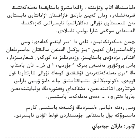
ەلباسىنىڭ اتاپ وتۋىنشە، زاڭداستىرۋ باستاپقىدا مەملەكەتتىك
قىزمەتشىلەر، ودان كەيىن بارلىق قازاقستان ازاماتتارى تابىستارى
مەن شىعىستارى تۋرالى دەكلاراتسيا تاپسىراتىن كەزەڭنىڭ
الدىنداعى سوڭعى شارا بولىپ تابىلادى.
«مەن ەسكەرتكەنمىن، تاعى دا ءبىر ايتقىم كەلەدى: وسى
زاڭداستىرۋدان كەيىن ءبىز بۇكىل الەمنەن سالىقتان جاسىرىلعان
اقشانى ىزدەۋدى باستايمىز. وزدەرىڭىز دە كورگەن شىعارسىزدار،
باس پروكۋرور مەنىمەن بىرگە ءجۇرىپ، ا ق ش- تان باستاپ
ەڭ ءىرى مەملەكەتتەرمەن قۇقىقتىق كومەك تۋرالى شارتتارعا قول
قويدى. ەكونوميكالىق ىنتىماقتاستىق جانە دامۋ ۇيىمى بارلىق
شوتتاردى اشاتىندىعىن، ەشقانداي وففشوردىڭ بولمايتىندىعىن
جاريا ەتتى»، - دەدى مەملەكەت باسشىسى.
وسى رەتتە ەلباسى ەلىمىزدىڭ ۇكىمەت باسشىسى كارىم
ماسىموۆكە بۇل باعىتتاعى جۇمىستاردى قولعا الۋدى تاپسىردى.
اۆتور:
مارلان جيەمباي