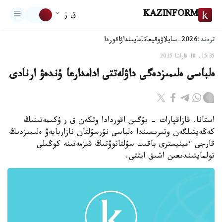
KAZINFORM
ق ز
ترەند:
2026-سايلاۋ
وقيعا
تاعايىنداۋ
اقوردا
15:35, 18 قاراشا 2015
ەلباسى ەلىمىزدەگى داۋلەتتى ادامدارعا ۇندەۋ ارنادى
استانا. قازاقپارات - بۇگىن اقوردادا وتكەن ق ر ۇكىمەتىنىڭ
كەڭەيتىلگەن وتىرىسىندا ەلباسى نۇرسۇلتان نازاربايەۆ ەلىمىزدىڭ
قارجى ءمينيسترى باقىت سۇلتانوۆتىڭ قىزمەتىنە كوڭىلى
تولمايتىندىعىن اشىق ايتتى.