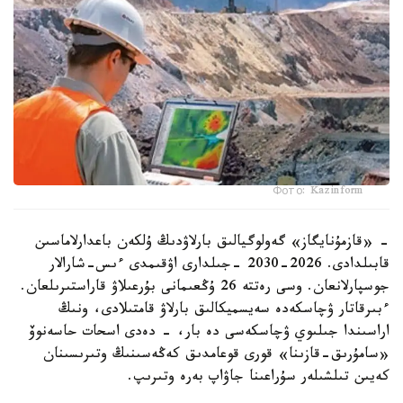
Фото: Kazinform
- «قازمۇنايگاز» گەولوگيالىق بارلاۋدىڭ ۇلكەن باعدارلاماسىن
قابىلدادى. 2026-2030 -جىلدارى اۋقىمدى ءىس-شارالار
جوسپارلانعان. وسى رەتتە 26 ۇڭعىمانى بۇرعىلاۋ قاراستىرىلعان.
ءبىرقاتار ۋچاسكەدە سەيسميكالىق بارلاۋ قامتىلادى، ونىڭ
اراسىندا جىلىوي ۋچاسكەسى دە بار، - دەدى اسحات حاسەنوۆ
«سامۇرىق-قازىنا» قورى قوعامدىق كەڭەسىنىڭ وتىرىسىنان
كەيىن تىلشىلەر سۇراعىنا جاۋاپ بەرە وتىرىپ.