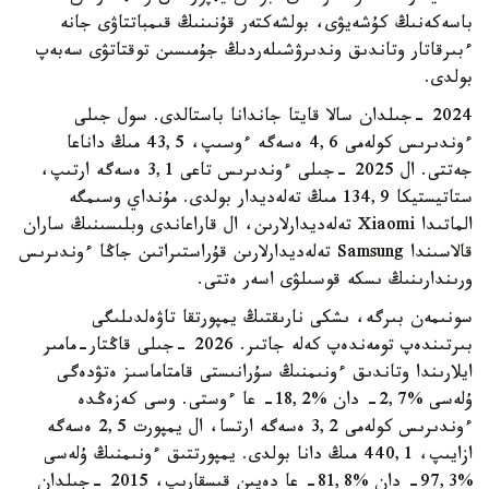
باسەكەنىڭ كۇشەيۋى، بولشەكتەر قۇنىنىڭ قىمباتتاۋى جانە
ءبىرقاتار وتاندىق وندىرۋشىلەردىڭ جۇمىسىن توقتاتۋى سەبەپ
بولدى.
2024 -جىلدان سالا قايتا جاندانا باستالدى. سول جىلى
ءوندىرىس كولەمى 4,6 ەسەگە ءوسىپ، 43,5 مىڭ داناعا
جەتتى. ال 2025 -جىلى ءوندىرىس تاعى 3,1 ەسەگە ارتىپ،
ستاتيستيكا 134,9 مىڭ تەلەديدار بولدى. مۇنداي وسىمگە
الماتىدا Xiaomi تەلەديدارلارىن، ال قاراعاندى وبلىسىنىڭ ساران
قالاسىندا Samsung تەلەديدارلارىن قۇراستىراتىن جاڭا ءوندىرىس
ورىندارىنىڭ ىسكە قوسىلۋى اسەر ەتتى.
سونىمەن بىرگە، ىشكى نارىقتىڭ يمپورتقا تاۋەلدىلىگى
بىرتىندەپ تومەندەپ كەلە جاتىر. 2026 -جىلى قاڭتار-مامىر
ايلارىندا وتاندىق ءونىمنىڭ سۇرانىستى قامتاماسىز ەتۋدەگى
ۇلەسى %2,7- دان %18,2- عا ءوستى. وسى كەزەڭدە
ءوندىرىس كولەمى 3,2 ەسەگە ارتسا، ال يمپورت 2,5 ەسەگە
ازايىپ، 440,1 مىڭ دانا بولدى. يمپورتتىق ءونىمنىڭ ۇلەسى
%97,3- دان %81,8- عا دەيىن قىسقارىپ، 2015 -جىلدان