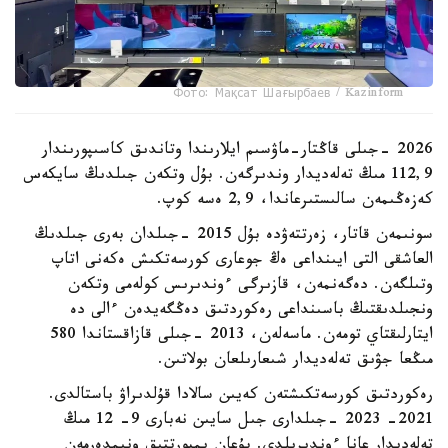
Фото: Мақсат Шағырбаев / Kazinform
2026 -جىلى قاڭتار-ماۋسىم ايلارىندا وتاندىق كاسىپورىندار
112,9 مىڭ تەلەديدار وندىرگەن. بۇل وتكەن جىلدىڭ سايكەس
كەزەڭىمەن سالىستىرعاندا، 2,9 ەسە كوپ.
سونىمەن قاتار، زەرتتەۋدە بۇل 2015 -جىلدان بەرى جىلدىڭ
العاشقى التى ايىنداعى ەڭ جوعارى كورسەتكىش ەكەنى اتاپ
وتىلگەن. دەگەنمەن، قازىرگى ءوندىرىس كولەمى وتكەن
ونجىلدىقتىڭ باسىنداعى رەكوردتىق دەڭگەيدەن ءالى دە
ايتارلىقتاي تومەن. ماسەلەن، 2013 -جىلى قازاقستاندا 580
مىڭعا جۋىق تەلەديدار شىعارىلعان بولاتىن.
رەكوردتىق كورسەتكىشتەن كەيىن سالادا قۇلدىراۋ باستالدى.
2021- 2023 -جىلدارى جىل سايىن نەبارى 9- 12 مىڭ
تەلەديدار عانا ءوندىرىلدى. بۇعان يمپورتتىق ونىمدەرمەن