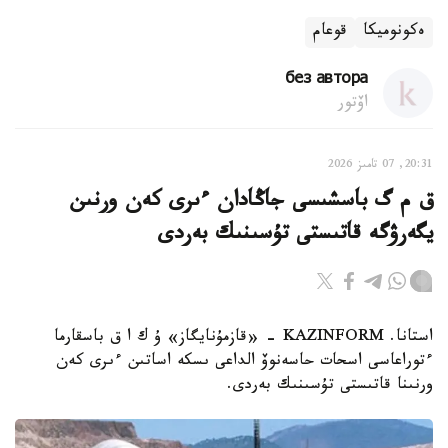
ەكونوميكا
قوعام
без автора
اۆتور
20:31, 07 تامىز 2026
ق م گ باسشىسى جاڭادان ءىرى كەن ورنىن
يگەرۋگە قاتىستى تۇسىنىك بەردى
استانا. KAZINFORM - «قازمۇنايگاز» ۇ ك ا ق باسقارما
ءتوراعاسى اسحات حاسەنوۆ الداعى ىسكە اساتىن ءىرى كەن
ورنىنا قاتىستى تۇسىنىك بەردى.