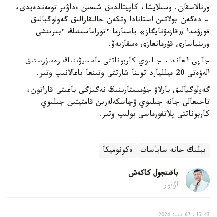
ورنالاسقان. وسىلايشا، كاپيتالدىق شىعىن ەداۋىر تومەندەيدى،
- دەگەن بولاتىن استانادا وتكەن حالىقارالىق گەولوگيالىق
فورۋمدا «قازمۇنايگاز» باسقارما ءتوراعاسىنىڭ ءبىرىنشى
ورىنباسارى قۇرمانعازى ەسقازيەۆ.
جالپى العاندا، جىلىوي كاربوناتتى ماسسيۆىنىڭ رەسۋرستىق
الەۋەتى 20 ميلليارد توننا شارتتى وتىنعا باعالانىپ وتىر.
گەولوگيالىق بارلاۋ جۇمىستارىنىڭ نەگىزگى باعىتى قاراتون،
تاجىعالي جانە جىلىوي ۋچاسكەلەرىن قامتيتىن جىلىوي
كاربوناتتى پلاتفورماسى بولىپ وتىر.
بيلىك جانە ساياسات
ەكونوميكا
باقىتجول كاكەش
اۆتور
17:43, 07 تامىز 2026