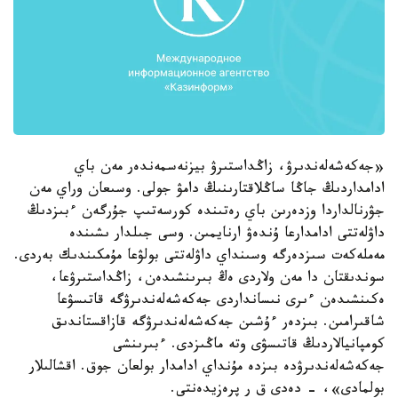
«جەكەشەلەندىرۋ، زاڭداستىرۋ بيزنەسمەندەر مەن باي
ادامداردىڭ جاڭا ساڭلاقتارىنىڭ دامۋ جولى. وسىعان وراي مەن
جۋرنالداردا وزدەرىن باي رەتىندە كورسەتىپ جۇرگەن ءبىزدىڭ
داۋلەتتى ادامدارعا ۇندەۋ ارنايمىن. وسى جىلدار ىشىندە
مەملەكەت سىزدەرگە وسىنداي داۋلەتتى بولۋعا مۇمكىندىك بەردى.
سوندىقتان دا مەن ولاردى ەڭ بىرىنشىدەن، زاڭداستىرۋعا،
ەكىنشىدەن ءىرى نىسانداردى جەكەشەلەندىرۋگە قاتىسۋعا
شاقىرامىن. بىزدەر ءۇشىن جەكەشەلەندىرۋگە قازاقستاندىق
كومپانيالاردىڭ قاتىسۋى وتە ماڭىزدى. ءبىرىنشى
جەكەشەلەندىرۋدە بىزدە مۇنداي ادامدار بولعان جوق. اقشالىلار
بولمادى»، - دەدى ق ر پرەزيدەنتى.