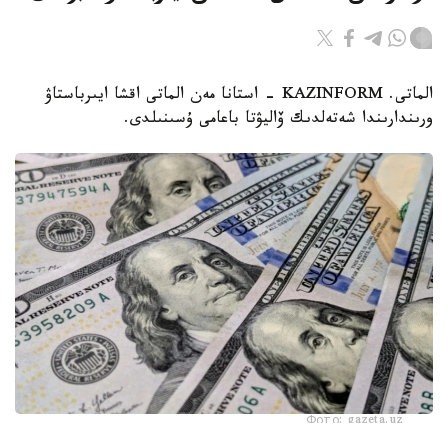
الماتى. KAZINFORM - استانا مەن الماتى اقشا ايىرباستاۋ
ورىندارىندا شەتەلدىك ۆاليۋتا باعامى ۇسىنىلدى.
Фото: gazeta.uz