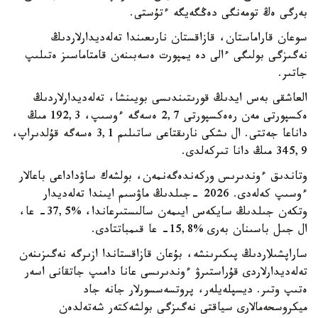
بەرگى ەڭ تومەنگى دەڭگەيگە ءتۇستى.
سوعان قاراماستان، قازاقستان نارىعىندا تەلەديدارلاردىڭ
نەگىزگى بولىگى ءالى دە يمپورت ەسەبىنەن قامتاماسىز ەتىلىپ
جاتىر.
العاشقى بەس ايدىڭ قورىتىندىسى بويىنشا، تەلەديدارلاردىڭ
ەكسپورتى مەن رەەكسپورتى 2,7 ەسەگە ءوسىپ، 192,3 مىڭ
داناعا جەتتى. ال ىشكى نارىقتاعى ساتىلىم 3,1 ەسەگە قۇلدىراپ،
345,9 مىڭ دانا تىركەلدى.
وتاندىق ءوندىرىس وركەندەگەنمەن، بولشەك ساۋداداعى باعالار
ءوسىپ كەلەدى. 2026 -جىلدىڭ ماۋسىم ايىندا تەلەديدار
وتكەن جىلدىڭ سايكەس ايىمەن سالىستىرعاندا، %37,5- عا،
ال جىل باسىنان بەرى %15,8- عا قىمباتتادى.
ساراپشىلاردىڭ پىكىرىنشە، بۇعان قازاقستاندا ازىرگە نەگىزىنەن
تەلەديدارلاردى قۇراستىرۋ ءوندىرىسى عانا دامىپ جاتقانى اسەر
ەتىپ وتىر. ديسپلەيلەر، پروتسەسسورلار جانە جاد
ميكروسحەمالارى سياقتى نەگىزگى بولشەكتەر شەتەلدەن