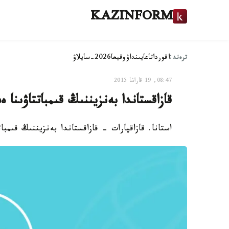
KAZINFORM
ترەند:
اقوردا
تاعايىنداۋ
وقيعا
2026-سايلاۋ
08:47, 19 قاراشا 2015
قازاقستاندا بەنزيننىڭ قىمباتتاۋىنا
استانا. قازاقپارات - قازاقستاندا بەنزيننىڭ قىمب