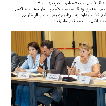
ەستىڭ قارسى مىندەتتەمەلەرىن كوزدەيتىن سالا
سىمىن ەنگىزۋ. ونىڭ ەسەسىنە كاسىپورىندار جەڭىلدەتىلگەن
لىق كەلىسىمشارت پەن ۇزاقمەرزىمدى ساتىپ الۋ شارتىن
نە الادى، - دەلىنگەن حابارلامادا.