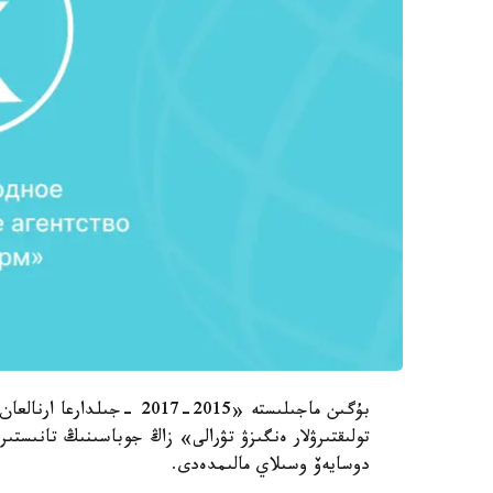
بۇگىن ماجىلىستە «2015-2017
تولىقتىرۋلار ەنگىزۋ تۋرالى» زاڭ جوباسىنىڭ تانىستىر
دوسايەۆ وسىلاي مالىمدەدى.