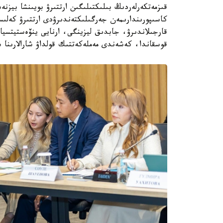
قىزمەتكەرلەردىڭ بىلىكتىلىگىن ارتتىرۋ بويىنشا بيزن
كاسىپورىندارىمەن جەرگىلىكتەندىرۋدى ارتتىرۋ كەلى
قارجىلاندىرۋ، جابدىق ليزينگى، ارنايى ينۆەستيتسيا
قوسقاندا، كەشەندى مەملەكەتتىك قولداۋ شارالارىنا سە