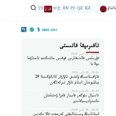
الداۋ
KZ
QZ
РУ
EN
中文
ق ز
ЎЗ
تاقىرىپقا قاتىستى
22:04, 06 تامىز 2026
قۇرىلىس قالدىقتارىن قوقىس جاشىگىنە تاستاۋعا
بولا ما
20:56, 06 تامىز 2026
قازاقستاننىڭ ۇلتتىق تاۋارلار كاتالوگىندا 29
ميلليوننان استام تاۋار تىركەلگەن
20:45, 06 تامىز 2026
تانىمال بلوگەر قايسار قامزا ۆەتنامنان
ەكستراديسيالاندى
20:31, 06 تامىز 2026
استانانىڭ وسىنشالىقتى كەرەمەت قالا ەكەنىن