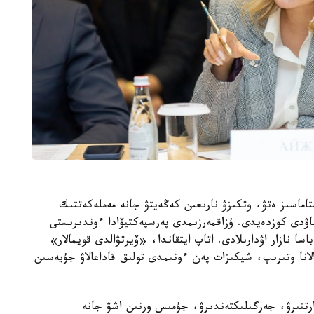
تاماسىز ەتۋ، وتكىزۋ نارىعىن كەڭەيتۋ جانە مەملەكەتتىك
ۋدى كوزدەيدى. ۇزاقمەرزىمدى پەرسپەكتيۆادا ءوندىرىستى
سا نازار اۋدارىلادى. اتاپ ايتقاندا، «ۆيرتۋالدى قويمالار»
انا وتىرىپ، شيكىزات پەن ءونىمدى تولىق قاداعالاۋ جۇيەسىن
تتىرۋ، جەرگىلىكتەندىرۋ، جۇمىس ورنىن اشۋ جانە