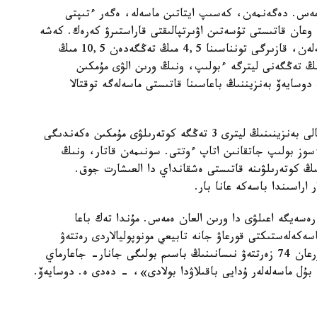
ەس. دەگەنمەن، كەسىپ ايتاتىن ماسەلە، ەگەر ءتىپتى
 وعان قاتىستى تۇسەتىن اۋىرتپالىقتى قاراستىرۋ كەرەك. كەشە
بىزگە وسىعان قاتىستى سۇراقتار قويىلدى عوي، ماسەلەن، قازىرگى تونناسىنا 4,5 مىڭ تەڭگەدەن 10,5 مىڭ
گە دەيىن كوتەرۋ تۋرالى بولسا، وندا وسى 6 مىڭ تەڭگەنى ليترگە ءبولىپ، ونىڭ ورىن الۋى مۇمكىن
وسايەۆ بەنزيننىڭ باعاسىنا قاتىستى ماسەلەگە توقتالا
بۇل رەتتە مينيستر ساراپشىلار تاراپىنان ا ي-92 ماركالى بەنزينىنىڭ ليترى 3 تەڭگە كوتەرىلۋى مۇمكىن ەكەندىگى
 ءسوز بولىپ جاتقانىن اتاپ ءوتتى. سونىمەن قاتار، ونىڭ
نىڭ كوتەرىلۋىنە قاتىستى ەشقانداي دا العىشارت جوق.
اراسىندا باسەكە عانا بار.
رەسەيگە اعىلۋى دا ورىن العان ەمەس. مۇندا تەك باعا
باسەكەلەستىكتى قورعاۋ جانە تابيعي مونوپوليالاردى رەتتەۋ
كوميتەتى اينالىسادى. قازىر وڭىرلەردەگى باقىلاۋدا تۇرعان 74 زەرتتەۋ نىسانىنىڭ باسىم بولىگى جانار- جاعارماي
بۇل ماسەلەلەر ۇدايى باقىلاۋدا بولادى»، - دەدى ە. دوسايەۆ.