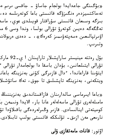
«بۇگىنگى جاعدايدا بولجام جاساۋ - جاقسى ىرىم ەم
تەحاكتسيزدەر ەنگىزۋگە قاتىستى باعا كوتەرىلسە دە،
تەڭگە
اۋىرتپالىعىن ەسەپتەۋىمىز كەرەك»، - دەدى ەربولات د
وتىرىپ.
تۋرالى ايتىلعانىن، بۇدان باسقا دا بولجامدار تۋرالى
ايتۋىنا قاراعاندا، ءدال قازىرگى كۇنى بەنزينگە باعا
ويتكەنى، بەنزينگە تاپشىلىق تا جوق، تەك ساتۋشىلار 
«باعا ايىرماسى سالدارىنان قازاقستاندىق بەنزيننىڭ 
مامىلەلەرى تۋرالى ماسەلەلەر عانا بار، الايدا ونىمەن 
نارىعى مەن ازىق- تۇلىككە قاتىستى بولىپ تابىلادى. 
اۆتور:
قانات مامەتقازى ۇلى