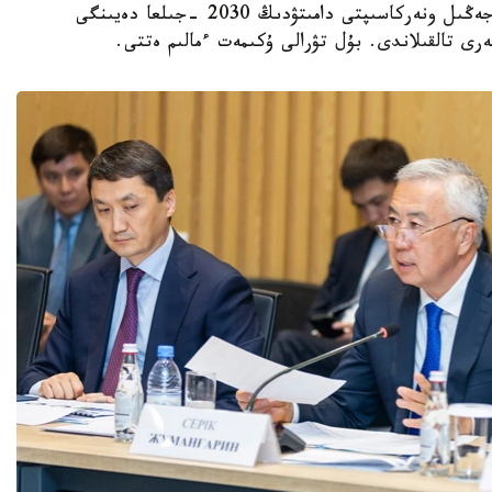
جانە وتاندىق كاسىپورىندار وكىلدەرىمەن بىرگە جەڭىل ونەركاسىپتى دامىتۋدىڭ 2030 -جىلعا دەيىنگى
ى تالقىلاندى. بۇل تۋرالى ۇكىمەت ءمالىم ەتتى.