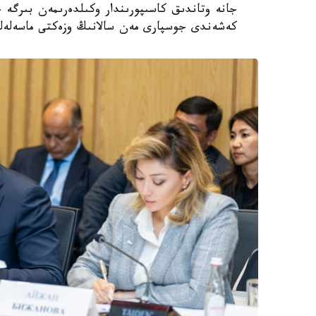
كەشەندى جوسپارى مەن سالانىڭ وزەكتى ماسەلەلەر