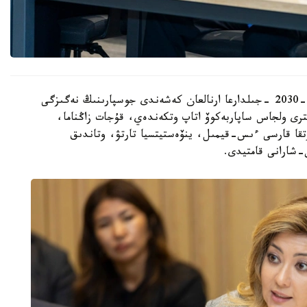
قاتىسۋشىلارعا جەڭىل ونەركاسىپتى دامىتۋدىڭ 2026-2030 -جىلدارعا ارنالعان كەشەندى جوسپارىنىڭ نەگىزگى
رى ولجاس ساپاربەكوۆ اتاپ وتكەندەي، قۇجات زاڭناما،
تقا قارسى ءىس-قيمىل، ينۆەستيتسيا تارتۋ، وتاندىق