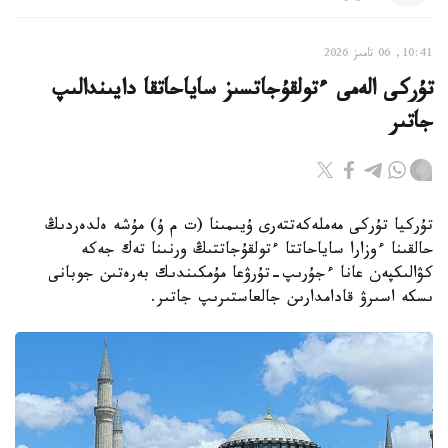
10:41, 06 تامىز 2026
تۇركى الەمى ءتولقۇجاتسىز ساياحاتقا دايىندالىپ
جاتىر
تۇركيا تۇركى مەملەكەتتەرى ۇيىمىنا (ت م ۇ) مۇشە ەلدەردىڭ
حالقىنا ءوزارا ساياحاتتا ءتولقۇجاتتىڭ ورنىنا تەك جەكە
كۋالىكپەن عانا ءجۇرىپ-تۇرۋعا مۇمكىندىك بەرەتىن جوبانى
ىسكە اسىرۋ قادامدارىن جالعاستىرىپ جاتىر.