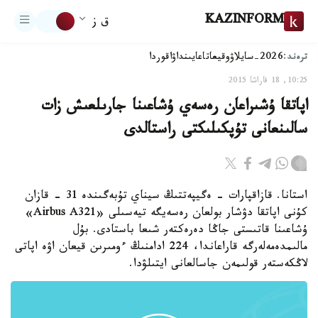
KAZINFORM
ق ز
ترەند:
2026-سايلاۋ
وقيعا
تاعايىنداۋ
اقوردا
10:25, 18 قاراشا 2015
اپاتقا ۇشىراعان رەسەي ۇشاعىنا جارىلعىش زات
سالىنعانى تۇپكىلىكتى راستالدى
استانا. قازاقپارات - ەگيپەتتىڭ سيناي تۇبەگىندە 31 - قازان
كۇنى اپاتقا دۋشار بولعان رەسەيگە تيەسىلى «Airbus A321»
ۇشاعىنا قاتىستى جاڭا دەرەكتەر شىعا باستادى. بۇل
مالىمدەمەلەرگە قاراعاندا، 224 ادامنىڭ ءومىرىن قيعان اۋە اپاتى
لاڭكەستەر قولىمەن جاسالعانى ايتىلۋدا.