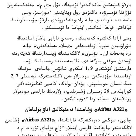
بارلاۋ قىزمەتىن جانداندىرا تۇسپەك. بۇل «ي م» جەتەكشىلەرىن
تۇزاققا تۇسىرۋدە ماڭىزدى رول وينايتىنى ءسوزسىز. وسى
ماسەلەدە عارىشتىق جانە راديوەلەكتروندى بارلاۋ جۇمىستارىنىڭ
تياناقتى قولعا الىناتىنى ايتپاسا دا تۇسىنىكتى.
وسى ارادا كەلتىرە كەتەيىك، رەسەي تاراپى باشار اسادتىڭ
سۇراۋىمەن سيريا اۋماعىنداعى «يسلام مەملەكەتى» جانە
«دجەبحات ان- نۋسرى» لاڭكەستىك ۇيىمدارىنىڭ شەپتەرىنە
اۋەدەن سوققى بەرگەندى. ناتيجەسىندە رەسەيلىك اۋە-
عارىشتىق كۇشتەرى 1,9 اسكەري شابۋىل جاسادى. سونىڭ
ارقاسىندا جۇزدەگەن سودىرلار مەن لاڭكەستەرگە تيەسىلى 2,7
مىڭ نىسان جويىلىپتى. بۇدان بولەك، كاسپي تەڭىزىندەگى
كورابلدەن 26 زىمىران ۇشىرىلىپ، ولاردىڭ بارلىعى سودىرلار
ورنالاسقان نىساندارعا ءدوپ تيگەن.
«Airbus A321»
ۇشاعىندا تەحنيكالىق اقاۋ بولماعان
جالپى، سوڭعى دەرەكتەرگە قاراعاندا،
«Airbus A321»
ۇشاعىن
لاڭكەستەر جارعانىنا قارسى ايتىلار ءۋاج بولماي تۇر. ت م د