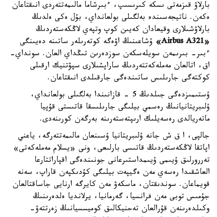
بارلاۋ قىزمەتى ىسكە كىرىسىپ، ءبىرشاما مالىمەتتەردى انىقتاعان
ەكەن. ناتيجەسىندە بەلگىلى بولعانداي، بۇل ەكى ەلدىڭ
بارلاۋشىلارى وقيعادان كەيىن كوپ وتپەي لاڭكەستەردىڭ
«Airbus A321»
ۇشاعىنىڭ اۋەگە كوتەرىلەر ساتىنە دەيىنگى
ءبىر- بىرىمەن سويلەسكەن سوزدەرىن تىڭداي العان. سونداي-
اق، اتالعان مەملەكەتتەردىڭ ساراپشىلارى سپۋتنيك ارقىلى
كوكتەگى جارىلىس ساتىندەگى جارقىلدى انىقتاعان.
ۇستىمىزدەگى جىلدىڭ 5 - قازانىندا بەلگىلى بولعانداي،
ۇلىبريتانيانىڭ رەسمي بيلىگى جارىلىسقا قاتىستى قۇپيا
ماتەريالدى رەسەيلىك ارىپتەستەرىنە بەرگەن كورىنەدى.
جالپى، ا ق ش جانە ۇلىبريتانيا ۇسىنعان مالىمەتتەرگە، ياعني
اپاتقا لاڭكەستەردىڭ قاتىسى بارلىعى، ونى «يسلام مەملەكەتى»
تەررورلىق ۇيىمى ۇيىمداستىرعانى جونىندەگى اقپاراتتارعا
العاشقىدا رەسەي مەن ەگيپەت بيلىگى كۇدىكپەن قاراپ، سەنە
قويماعان. سوندىقتان، ماسكەۋ مەن كايرگە ارنايى جاساقتالعان
جۇمىس توبى مەن فرانسيا، گەرمانيا، يرلانديا ەلدەرىنىڭ
وكىلدەرىنەن قۇرالعان تەحنيكالىق كوميسسيانىڭ زەرتتەۋ-