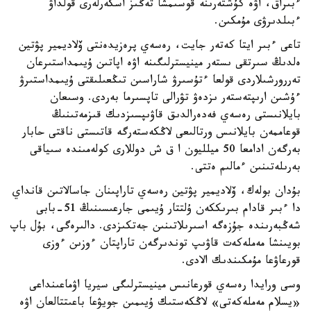
ءبىراق، اۋە كۇشتەرىنە قوسىمشا تەڭىز اسكەرلەرى قولداۋ
ءبىلدىرۋى مۇمكىن.
تاعى ءبىر ايتا كەتەر جايت، رەسەي پرەزيدەنتى ۆلاديمير پۋتين
ەلدىڭ سىرتقى ىستەر مينيسترلىگىنە اۋە اپاتىن ۇيىمداستىرعان
تەررورشىلاردى قولعا ءتۇسىرۋ شاراسىن تىڭعىلىقتى ۇيىمداستىرۋ
ءۇشىن ارىپتەستەر ىزدەۋ تۋرالى تاپسىرما بەردى. وسىعان
بايلانىستى رەسەي فەدەرالدىق قاۋىپسىزدىك قىزمەتىنىڭ
قوعاممەن بايلانىس ورتالىعى لاڭكەستەرگە قاتىستى ناقتى حابار
بەرگەن ادامعا 50 ميلليون ا ق ش دوللارى كولەمىندە سىياقى
بەرىلەتىنىن ءمالىم ەتتى.
بۇدان بولەك، ۆلاديمير پۋتين رەسەي تاراپىنان جاسالاتىن قانداي
دا ءبىر قادام بىرىككەن ۇلتتار ۇيىمى جارعىسىنىڭ 51-بابى
شەڭبەرىندە جۇزەگە اسىرىلاتىنىن جەتكىزدى. دالىرەگى، بۇل باپ
بويىنشا مەملەكەت قاۋىپ توندىرگەن تاراپتان ءوزىن ءوزى
قورعاۋعا مۇمكىندىك الادى.
وسى ورايدا رەسەي قورعانىس مينيسترلىگى سيريا اۋماعىنداعى
«يسلام مەملەكەتى» لاڭكەستىك ۇيىمىن جويۋعا باعىتتالعان اۋە