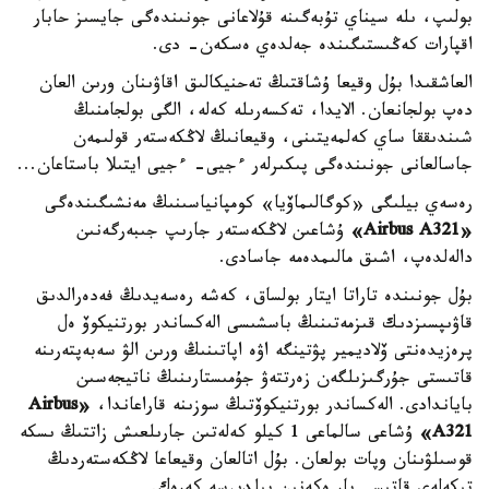
بولىپ، ىلە سيناي تۇبەگىنە قۇلاعانى جونىندەگى جايسىز حابار
اقپارات كەڭىستىگىندە جەلدەي ەسكەن- دى.
العاشقىدا بۇل وقيعا ۇشاقتىڭ تەحنيكالىق اقاۋىنان ورىن العان
دەپ بولجانعان. الايدا، تەكسەرىلە كەلە، الگى بولجامنىڭ
شىندىققا ساي كەلمەيتىنى، وقيعانىڭ لاڭكەستەر قولىمەن
جاسالعانى جونىندەگى پىكىرلەر ءجيى- ءجيى ايتىلا باستاعان...
رەسەي بيلىگى «كوگالىماۆيا» كومپانياسىنىڭ مەنشىگىندەگى
«Airbus A321»
ۇشاعىن لاڭكەستەر جارىپ جىبەرگەنىن
دالەلدەپ، اشىق مالىمدەمە جاسادى.
بۇل جونىندە تاراتا ايتار بولساق، كەشە رەسەيدىڭ فەدەرالدىق
قاۋىپسىزدىك قىزمەتىنىڭ باسشىسى الەكساندر بورتنيكوۆ ەل
پرەزيدەنتى ۆلاديمير پۋتينگە اۋە اپاتىنىڭ ورىن الۋ سەبەپتەرىنە
قاتىستى جۇرگىزىلگەن زەرتتەۋ جۇمىستارىنىڭ ناتيجەسىن
باياندادى. الەكساندر بورتنيكوۆتىڭ سوزىنە قاراعاندا،
«Airbus
A321»
ۇشاعى سالماعى 1 كيلو كەلەتىن جارىلعىش زاتتىڭ ىسكە
قوسىلۋىنان وپات بولعان. بۇل اتالعان وقيعاعا لاڭكەستەردىڭ