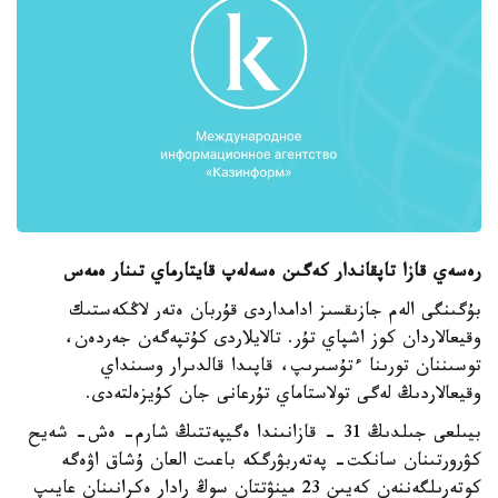
رەسەي قازا تاپقاندار كەگىن ەسەلەپ قايتارماي تىنار ەمەس
بۇگىنگى الەم جازىقسىز ادامداردى قۇربان ەتەر لاڭكەستىك
وقيعالاردان كوز اشپاي تۇر. تالايلاردى كۇتپەگەن جەردەن،
توسىننان تورىنا ءتۇسىرىپ، قاپىدا قالدىرار وسىنداي
وقيعالاردىڭ لەگى تولاستاماي تۇرعانى جان كۇيزەلتەدى.
بيىلعى جىلدىڭ 31 - قازانىندا ەگيپەتتىڭ شارم- ەش- شەيح
كۋرورتىنان سانكت- پەتەربۋرگكە باعىت العان ۇشاق اۋەگە
كوتەرىلگەننەن كەيىن 23 مينۋتتان سوڭ رادار ەكرانىنان عايىپ