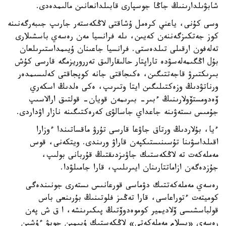
شابۋىلدارىنىڭ جاڭا جوسپارى قابىلدانعانىن مالىمدەدى.
وسى كۇنى، ياعني كرەمل ۇشاقتى لاڭكەستەر جارىپ جىبەرگەنىنە
كوز جەتكىزگەننەن كەيىن، ىلە فرانسيا مەن رەسەي باسشىلارى
تەلەفون ارقىلى تىلدەستى. فرانسيا جاعىنان ۇيىمداستىرىلعان
بۇل اڭگىمەلەسۋدە تاراپتار حالىقارالىق تەرروريزمگە قارسى كۇش
بىرىكتىرۋ قاجەتتىگىن، ەكىجاقتى جانە كوپجاقتى كەلىسىمدەر
ورناتۋدىڭ وزەكتىلىگىن ايتا وتىرىپ، ەكى ەلدىڭ اسكەري
ۆەدومستۆولارىنىڭ ءبىر- بىرىمەن قويان- قولتىق ارالاسىپ
جۇمىس ىستەۋىنە جاعداي جاسالۋى كەرەكتىگىنە نازار اۋداردى.
ءيا، بۇلاردىڭ ورتاق جاۋعا قارسى تۇرۋ ماقساتىندا ءوزارا
اقىلداسۋىنا تۇسىنىستىكپەن قاراۋ ورىندى. ويتكەنى، قوس
مەملەكەت تە لاڭكەستىك جاۋىزدىقتىڭ قۇربانى بولىپ،
جۇزدەگەن ازاماتتارىنان ايىرىلىپ، قارا جامىلۋدا.
رەسەي مەملەكەتتىك دۋماسى قورعانىس ىستەرى جونىندەگى
كوميتەت ءتوراعاسى، قارا تەڭىز فلوتىنىڭ بۇرىنعى باس
قولباسشىسى ۆلاديمير كوموەدوۆتىڭ پىكىرىنشە، ا ق ش پەن
رەسەي «يسلام مەملەكەتى» لاڭكەستىك ۇيىمىن جويۋ ءۇشىن