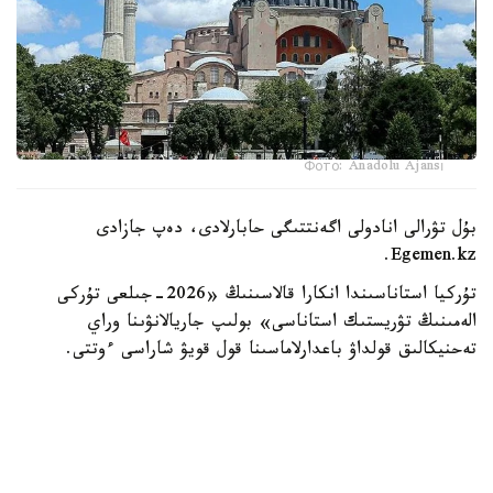
Фото: Anadolu Ajansı
بۇل تۋرالى انادولى اگەنتتىگى حابارلادى، دەپ جازادى
Egemen.kz.
تۇركيا استاناسىندا انكارا قالاسىنىڭ «2026-جىلعى تۇركى
الەمىنىڭ تۋريستىك استاناسى» بولىپ جاريالانۋىنا وراي
تەحنيكالىق قولداۋ باعدارلاماسىنا قول قويۋ شاراسى ءوتتى.
ونىڭ بارىسىندا تۇركى الەمىندەگى ينتەگراتسيانى جاڭا دەڭگەيگە
كوتەرەتىن ماڭىزدى باستامالار تانىستىرىلدى.
تۇركيانىڭ ادىلەتتىلىك جانە دامۋ پارتياسى ءتوراعاسىنىڭ
ورىنباسارى - تۇركى مەملەكەتتەرىمەن بايلانىس باسقارماسىنىڭ