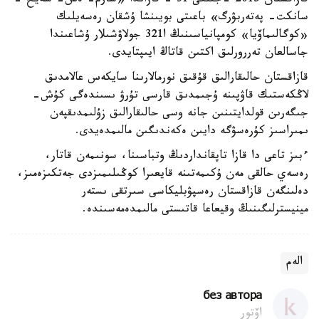
قازاقستان 2015 -جىلعى 31 - قازاندا «شارم- ەش- شەيح -
سانكت- پەتەربۋرگ» باعىتى بويىنشا ۇشقان رەسەيلىك
«كوگالىماۆيا» كومپانياسىنىڭ ا321 جولاۋشىلار ۇشاعىندا
جاسالعان تەررورلىق اكتىن قاتاڭ ايىپتايدى.
قازاقستان حالىقارالىق قۇقىق نورمالارىنا سايكەس عالامدىق
لاڭكەستىك قاۋپىنە ۇجىمدىق قارسى تۇرۋ ىسىندەگى كۇش-
جىگەرىن قولدايتىنىن جانە وسى حالىقارالىق زۇلىمدىقپەن
ىمىراسىز كۇرەسۋگە دايىن ەكەندىگىن مالىمدەيدى.
ءبىز تاعى دا قازا تاپقانداردىڭ وتباسىنا، سونىمەن قاتار،
رەسەي حالقى مەن ۇكىمەتىنە قايعىرا كوڭىلىمىزدى جەتكىزەمىز،
دەلىنگەن قازاقستان رەسپۋبليكاسى سىرتقى ىستەر
مينيسترلىگىنىڭ وقيعاعا قاتىستى مالىمدەمەسىندە.
الەم
без автора
اۆتور