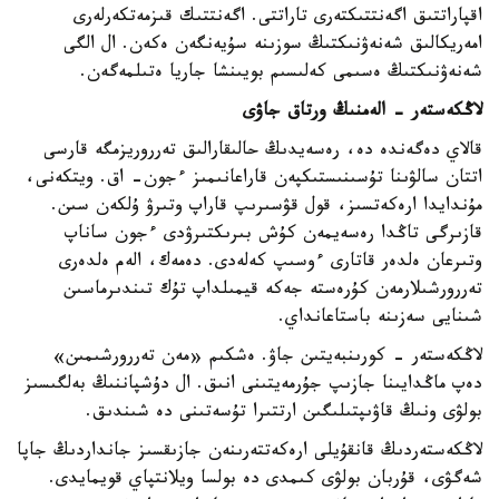
اقپاراتتىق اگەنتتىكتەرى تاراتتى. اگەنتتىك قىزمەتكەرلەرى
امەريكالىق شەنەۋنىكتىڭ سوزىنە سۇيەنگەن ەكەن. ال الگى
شەنەۋنىكتىڭ ەسىمى كەلىسىم بويىنشا جاريا ەتىلمەگەن.
لاڭكەستەر - الەمنىڭ ورتاق جاۋى
قالاي دەگەندە دە، رەسەيدىڭ حالىقارالىق تەرروريزمگە قارسى
اتتان سالۋىنا تۇسىنىستىكپەن قاراعانىمىز ءجون- اق. ويتكەنى،
مۇندايدا ارەكەتسىز، قول قۋسىرىپ قاراپ وتىرۋ ۇلكەن سىن.
قازىرگى تاڭدا رەسەيمەن كۇش بىرىكتىرۋدى ءجون ساناپ
وتىرعان ەلدەر قاتارى ءوسىپ كەلەدى. دەمەك، الەم ەلدەرى
تەررورشىلارمەن كۇرەستە جەكە قيمىلداپ تۇك تىندىرماسىن
شىنايى سەزىنە باستاعانداي.
لاڭكەستەر - كورىنبەيتىن جاۋ. ەشكىم «مەن تەررورشىمىن»
دەپ ماڭدايىنا جازىپ جۇرمەيتىنى انىق. ال دۇشپاننىڭ بەلگىسىز
بولۋى ونىڭ قاۋىپتىلىگىن ارتتىرا تۇسەتىنى دە شىندىق.
لاڭكەستەردىڭ قانقۇيلى ارەكەتتەرىنەن جازىقسىز جانداردىڭ جاپا
شەگۋى، قۇربان بولۋى كىمدى دە بولسا ويلانتپاي قويمايدى.