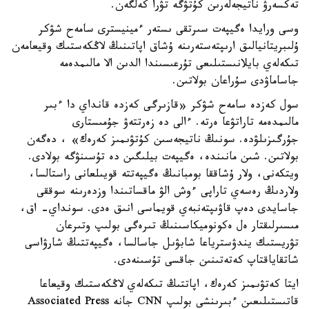
تەكسەرۋ ناتيجەلەرىن كۇتۋگە تۋرا كەلگەن.
وسى ورايدا ەگيپەت سىرتقى ىستەر ءمينيسترى سامەح شۋكر
ۇلىبريتانيالىق ارىپتەستەرىنە ۇشاق اپاتىنىڭ لاڭكەستىك وقيعامەن
تىكەلەي بايلانىستىلىعى تۇرعىسىندا الدىن الا مالىمدەمە
جاساماۋدى سۇراعان بولاتىن.
سول كەزدە سامەح شۋكر «قازىرگى كەزدە قانداي دا ءبىر
مالىمدەمە تاراتۋعا ەرتە. ءالى دە زەرتتەۋ جۇمىستارى
جۇرگىزىلۋدە. سونىڭ ناتيجەسىن كۇتۋىمىز كەرەك» ، دەگەن
بولاتىن. شىن مانىندە، ەگيپەت بيلىگىن دە تۇسىنۋگە بولادى.
ويتكەنى، ولار ۇشاققا بومبانىڭ ەگيپەتتە قويىلعانى راستالسا،
ولاردىڭ رەسەي تاراپى ءوش الۋ ماقساتىندا وزدەرىنە سوققى
جاسايدى دەپ قاۋىپتەنبەي قويماسى انىق ەدى. سونداي- اق،
مىسىرلىقتار ەل ەكونوميكاسىنىڭ تىرەگى بولىپ وتىرعان
تۋريستىك يندۋسترياعا شابۋىل جاسالسا، ەگيپەتتىڭ شارۋاسى
شاتقاياقتاپ كەتەتىنىن جاقسى تۇسىنەدى.
ايتا كەتۋىمىز كەرەك، اپاتتىڭ تىكەلەي لاڭكەستىك وقيعاعا
قاتىستىلىعىن ءبىرىنشى بولىپ CNN جانە Associated Press