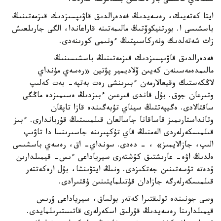
تىكەلەي قاتىسى بار ەكەنىن بىلدىرسە كەرەك.
ايتا كەتەيىك، رەسەيدىڭ فەدەرالدىق قاۋىپسىزدىك قىزمەتىنىڭ
باسشىسى ا. بورتنيكوۆتىڭ مالىمەتىنە قاراعاندا، الگى جارىلعىش
زات شەتەلدىك ونەركاسىپتىڭ ءونىمى كورىنەدى.
فەدەرالدىق قاۋىپسىزدىك قىزمەتىنىڭ باسشىسىنىڭ
مالىمدەمەسىنەن كەيىن ۆلاديمير پۋتين «رەسەي مۇنداي
لاڭكەستىك وقيعالارمەن ءبىرىنشى رەت بەتپە- بەت كەلىپ
وتىرعان جوق. بۇل قاندى قىرعىن ءبىزدىڭ ەسىمىزدە ماڭگى
ساقتالادى. ەگيپەتتىڭ سيناي تۇبەگىندە قازا تاپقان
وتانداستارىمىز قاساقانا جاسالعان قىلمىستىڭ قۇرباندارى. ءبىز
قىلمىسكەرلەردى الەمنىڭ قاي تۇكپىرىنە جاسىرىنسا دا تاۋىپ
الىپ، جازالايمىز» ، - دەدى. سونداي- اق، رەسەي باسشىسى
ەلدىڭ اۋە- عارىشتىق كۇشتەرى سيرياداعى ءىس- قيمىلدارىن
ۇدەتە تۇسەتىنىن جەتكىزدى. ونىڭ ايتۋىنشا، بۇل ارەكەتتەر
قىلمىسكەرلەرگە جازادان قۇتىلمايتىنىن ۇقتىرادى.
وسى جونىندە تولىقتىرا كەتەر بولساق، سيرياداعى ۇرىس
قيمىلدارىنا رەسەيدىڭ قۇرلىق اسكەرلەرى قاتىستىرىلمايدى.