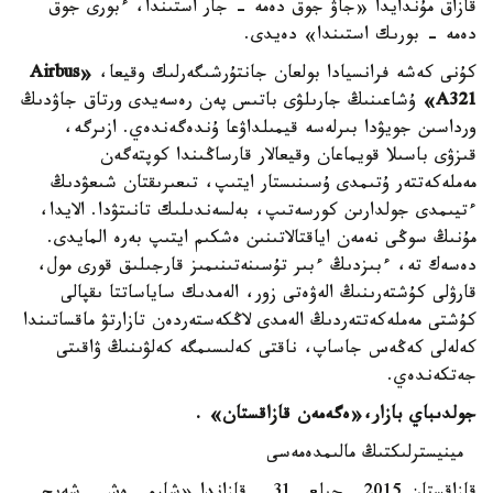
قازاق مۇندايدا «جاۋ جوق دەمە - جار استىندا، ءبورى جوق
دەمە - بورىك استىندا» دەيدى.
كۇنى كەشە فرانسيادا بولعان جانتۇرشىگەرلىك وقيعا،
«Airbus
A321»
ۇشاعىنىڭ جارىلۋى باتىس پەن رەسەيدى ورتاق جاۋدىڭ
ورداسىن جويۋدا بىرلەسە قيمىلداۋعا ۇندەگەندەي. ازىرگە،
قىزۋى باسىلا قويماعان وقيعالار قارساڭىندا كوپتەگەن
مەملەكەتتەر ۇتىمدى ۇسىنىستار ايتىپ، تىعىرىقتان شىعۋدىڭ
ءتيىمدى جولدارىن كورسەتىپ، بەلسەندىلىك تانىتۋدا. الايدا،
مۇنىڭ سوڭى نەمەن اياقتالاتىنىن ەشكىم ايتىپ بەرە المايدى.
دەسەك تە، ءبىزدىڭ ءبىر تۇسىنەتىنىمىز قارجىلىق قورى مول،
قارۋلى كۇشتەرىنىڭ الەۋەتى زور، الەمدىك ساياساتتا ىقپالى
كۇشتى مەملەكەتتەردىڭ الەمدى لاڭكەستەردەن تازارتۋ ماقساتىندا
كەلەلى كەڭەس جاساپ، ناقتى كەلىسىمگە كەلۋىنىڭ ۋاقىتى
جەتكەندەي.
جولدىباي بازار،«ەگەمەن قازاقستان» .
مينيسترلىكتىڭ مالىمدەمەسى