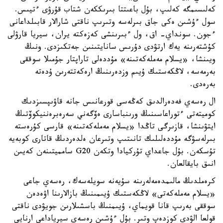
كەلىسىمگە كەلىپ، بۇل باعىتتا بىرىككەن شتاب قۇرۋى ءتيىس.
سول ءۇشىن ەكى جاق بىرلەسە وتىرىپ ناقتى شارالار قابىلداعانى
ءجون. سونداي- اق، ول ءبىرىنشى كەزەكتە يران، سيريا قارۋلى
كۇشتەرىنە يەك ارتۋدى دۇرىس سانايتىنىن جەتكىزدى. ونىڭ
ويىنشا، «يسلام مەملەكەتىنە» مۇددەلى تاراپتار جۇمىلا سوققى
بەرمەسە، لاڭكەستىك ۇيىم وزدەرىنىڭ ارەكەتتەرىن ۇدەتە
بەرەدى.
ال رەسەي فەدەرالدىق كەڭەسى قورعانىس جانە قاۋىپسىزدىك
كوميتەتى ءتوراعاسىنىڭ ورىنباسارى ەۆگەني سەرەبرەننيكوۆتىڭ
ايتۋىنشا، قازىرگى تاڭدا «يسلام مەملەكەتىنە» قارسى كۇرەستە
بىرلەسۋگە مۇددەلىلىك تانىتىپ وتىرعان ەلدەردىڭ قاتارى كوبەيە
تۇسكەن. بۇل جاعداي تۇركيادا وتكەن G20 سامميتىنەن كەيىن
انىق بايقالعان.
كرەملدىڭ مالىمدەمەلەرىنە سۇيەنە سويلەسەك، رەسەي جاعى
«يسلام مەملەكەتى» لاڭكەستىك ۇيىمىنىڭ بازالارىنا اۋەدەن
سوققى بەرىپ قانا قويماي، ۇيىمنىڭ باسشىلارىن جويۋدى ناقتى
قولعا الۋدى كوزدەپ وتىر. بۇل ءۇشىن رەسەي سيرياداعى ارنايى