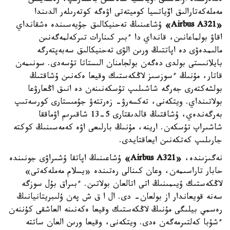
ەلدەرىندە ازاماتتىق اۆياتسيا سالاسىن باسقارىپ، رەتتەيتىن
مەملەكەتارالىق اۆياتسيا كوميتەتى اۋەگە كوتەرىلەر الدىندا
«Airbus A321»
ۇشاعىنىڭ تەحنيكالىق جۇيەسىندە ەشقانداي
اقاۋ بولماعانىن، قانداي دا ءبىر كىنارات تىركەلمەگەنىن
مالىمدەۋى دە اپاتتىڭ ورىن الۋى تەحنيكالىق سەبەپتەرگە
بايلانىستى بولدى دەگەن بولجامنان الىستاتا تۇسەدى. سونىمەن
قاتار، مۇنىڭ ءسوزسىز لاڭكەستىك وقيعا ەكەنىن ۇشاقتىڭ
بولشەكتەرى جەرگە شاشىلىپ تۇسكەنىنەن دە انىق اڭعارۋعا
بولاتىنداي. ويتكەنى، تەكسەرۋ- زەرتتەۋ جۇمىستارى كورسەتىپ
بەرگەندەي، ۇشاقتىڭ قالدىقتارى 5-13 شاقىرىم اۋماققا
شاشىراپ تۇسكەن. ارينە، مۇنىڭ بارلىعى اۋە كەمەسىنىڭ كوكتە
جارىلىپ كەتكەنىن ايعاقتايدى.
نەگىزىندە،
«Airbus A321»
ۇشاعىنىڭ اپاتقا ۇشىراۋى جونىندە
حابار تاراسىمەن، وعان كىنالى رەتىندە «يسلام مەملەكەتى»
لاڭكەستىك ۇيىمىنىڭ اتى اتالعان بولاتىن. ءبىراق بۇل سوزگە
سەنە قويعاندار از بولعان- دى. ال ا ق ش پەن ۇلىبريتانيانىڭ
رەسمي بيلىگى مۇنىڭ لاڭكەستىك وقيعا ەكەنىنە العاشقى كۇننەن
ءشۇبا كەلتىرمەگەن ەدى. ويتكەنى، وقيعا ورىن العان ساتتە