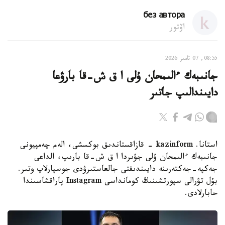
без автора
اۆتور
08:55, 07 تامىز 2026
جانىبەك ءالىمحان ۇلى ا ق ش-قا بارۋعا
دايىندالىپ جاتىر
استانا. kazinform - قازاقستاندىق بوكسشى، الەم چەمپيونى
جانىبەك ءالىمحان ۇلى جۋىردا ا ق ش-قا بارىپ، الداعى
جەكپە-جەكتەرىنە دايىندىقتى جالعاستىرۋدى جوسپارلاپ وتىر.
بۇل تۋرالى سپورتشىنىڭ كومانداسى Instagram پاراقشاسىندا
حابارلادى.