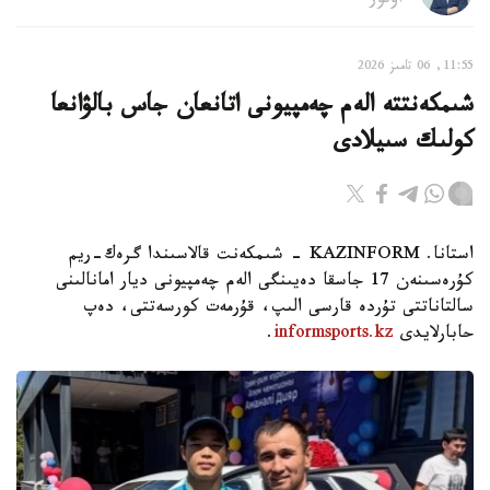
اۆتور
11:55, 06 تامىز 2026
شىمكەنتتە الەم چەمپيونى اتانعان جاس بالۋانعا
كولىك سىيلادى
استانا. KAZINFORM - شىمكەنت قالاسىندا گرەك-ريم
كۇرەسىنەن 17 جاسقا دەيىنگى الەم چەمپيونى ديار امانالىنى
سالتاناتتى تۇردە قارسى الىپ، قۇرمەت كورسەتتى، دەپ
حابارلايدى
informsports.kz
.