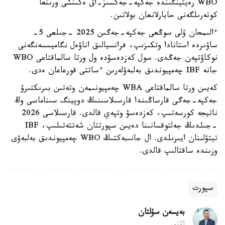
WBO رەيتينگىندە جەكپە-جەكسىز-اق ەكىنشى ورىنعا
كوتەرىلگەنى حابارلانعان بولاتىن.
ءالىمحان ۇلى سوڭعى جەكپە-جەگىن 2025 -جىلعى 5-
ساۋىردە استانادا وتكىزىپ، فرانسيالىق اناۋەل نگاميسسەنگەنى
نوكاۋتپەن جەڭدى. سول كەزدەسۋدە ول ورتا سالماقتاعى WBO
جانە IBF چەمپيوندىق بەلبەۋلەرىن ءساتتى قورعاعان ەدى.
كەيىن ورتا سالماقتاعى WBA چەمپيونىمەن وتەتىن بىرىكتىرۋ
جەكپە-جەگى قارساڭىندا قارسىلاسىنىڭ دوپينگ سىناماسى وڭ
ناتيجە كورسەتىپ، كەزدەسۋ وتپەي قالدى. قارسىلاسى 2026
-جىلدىڭ جەلتوقسانىنا دەيىن سپورتتان شەتتەتىلىپ، IBF
تيتۋلىنان ايىرىلدى. ال جانىبەكتىڭ WBO چەمپيوندىق بەلبەۋى
وزىندە ساقتالىپ قالدى.
سپورت
بەيسەن سۇلتان