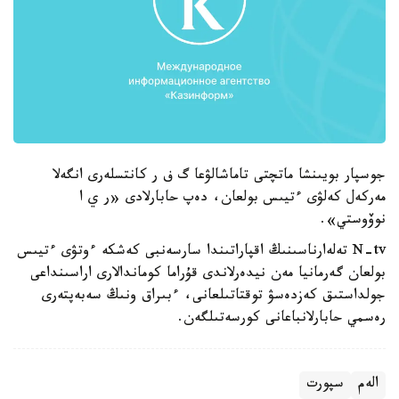
جوسپار بويىنشا ماتچتى تاماشالۋعا گ ف ر كانتسلەرى انگەلا
مەركەل كەلۋى ءتيىس بولعان، دەپ حابارلادى «ر ي ا
نوۆوستي».
N-tv تەلەارناسىنىڭ اقپاراتىندا سارسەنبى كەشكە ءوتۋى ءتيىس
بولعان گەرمانيا مەن نيدەرلاندى قۇراما كوماندالارى اراسىنداعى
جولداستىق كەزدەسۋ توقتاتىلعانى، ءبىراق ونىڭ سەبەپتەرى
رەسمي حابارلانباعانى كورسەتىلگەن.
الەم
سپورت