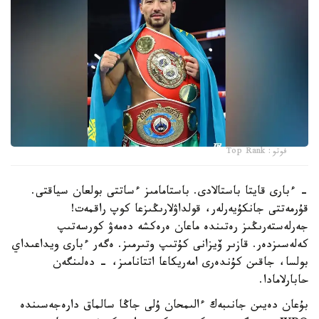
فوتو: Top Rank
- ءبارى قايتا باستالادى. باستامامىز ءساتتى بولعان سياقتى.
قۇرمەتتى جانكۇيەرلەر، قولداۋلارىڭىزعا كوپ راقمەت!
جەرلەستەرىڭىز رەتىندە ماعان ەرەكشە دەمەۋ كورسەتىپ
كەلەسىزدەر. قازىر ۆيزانى كۇتىپ وتىرمىز. ەگەر ءبارى ويداعىداي
بولسا، جاقىن كۇندەرى امەريكاعا اتتانامىز، - دەلىنگەن
حابارلامادا.
بۇعان دەيىن جانىبەك ءالىمحان ۇلى جاڭا سالماق دارەجەسىندە