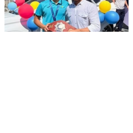
فوتو: instagram.com/ grekoroman_wrestlingkz
باكۋدە وتكەن جاسوسپىرىمدەر اراسىنداعى الەم چەمپيوناتىندا 55
كەلىگە دەيىنگى سالماق دارەجەسىندە التىن مەدال جەڭىپ العان
جاس بالۋانعا سۋ جاڭا اۆتوكولىك پەن اسىل تۇقىمدى تۇلپار
سىيعا تارتىلدى.
چەمپيون جەڭىستەن كەيىنگى اسەرىن ءبولىسىپ، جەتىستىككە
جەتۋ جولىندا قولداۋ كورسەتكەن جاتتىقتىرۋشىلارىنا، اتا-
اناسىنا جانە جانكۇيەرلەرگە العىسىن ءبىلدىردى.
- بۇل جەڭىستىڭ قۋانىشىن سوزبەن جەتكىزۋ قيىن. وسى كۇنگە
جەتۋ ءۇشىن كوپ ەڭبەك ەتتىك، تالماي جاتتىقتىق. قۋانىشىمدى
وتباسىممەن جانە بارشا قازاقستان حالقىمەن بولىسەمىن. ەڭ