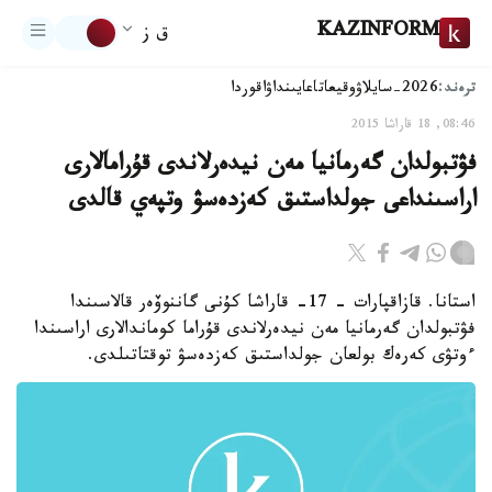
KAZINFORM
ق ز
ترەند:
2026-سايلاۋ
وقيعا
تاعايىنداۋ
اقوردا
08:46, 18 قاراشا 2015
فۋتبولدان گەرمانيا مەن نيدەرلاندى قۇرامالارى
اراسىنداعى جولداستىق كەزدەسۋ وتپەي قالدى
استانا. قازاقپارات - 17- قاراشا كۇنى گاننوۆەر قالاسىندا
فۋتبولدان گەرمانيا مەن نيدەرلاندى قۇراما كوماندالارى اراسىندا
ءوتۋى كەرەك بولعان جولداستىق كەزدەسۋ توقتاتىلدى.