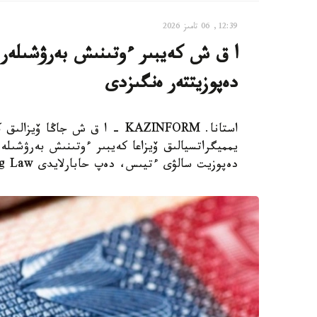
12:39, 06 تامىز 2026
دەپوزيتتەر ەنگىزدى
استانا. KAZINFORM – ا ق ش جاڭ
دەپوزيت سالۋى ءتيىس، دەپ حابارلايدى Bloomberg Law.