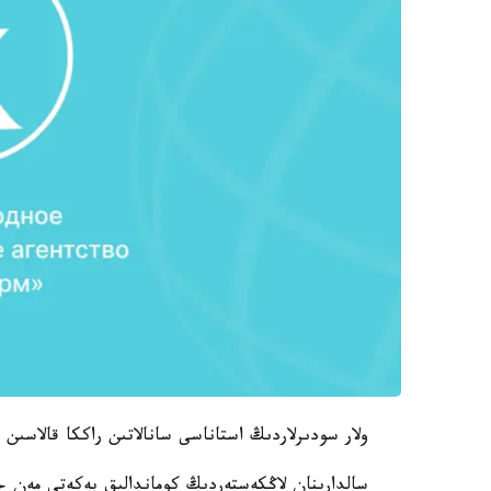
ولار سودىرلاردىڭ استاناسى سانالاتىن راككا قالاسىن
سالدارىنان لاڭكەستەردىڭ كوماندالىق بەكەتى مەن 