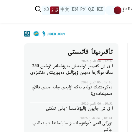
الداۋ
KZ
QZ
РУ
EN
中文
ق ز
ЎЗ
تاقىرىپقا قاتىستى
12:39, 06 تامىز 2026
ا ق ش كەيبىر ءوتىنىش بەرۋشىلەر ءۇشىن 250
مىڭ دوللارعا دەيىن ۆيزالىق دەپوزيتتەر ەنگىزدى
12:10, 06 تامىز 2026
دەكرەتتىك تولەم نەگە ازايدى جانە ەندى قالاي
ەسەپتەلەدى؟
10:52, 06 تامىز 2026
ا ق ش جاپون ۆاليۋتاسىنا ءباس تىكتى
10:41, 06 تامىز 2026
تۇركى الەمى ءتولقۇجاتسىز ساياحاتقا دايىندالىپ
جاتىر