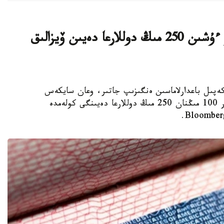
ا ق ش كەيبىر ءوتىنىش بەرۋشىلەر ءۇشىن 250 مىڭ دوللارعا دەيىن ۆيزالىق
ا ۆيزالىق كەپىل باعدارلاماسىن ەنگىزىپ جاتىر، وعان سايكەس
يمميگراتسيالىق ۆيزاعا كەيبىر ءوتىنىش بەرۋشىلەر 100 مىڭنان 250 مىڭ دوللارعا دەيىنگى كولەمدە