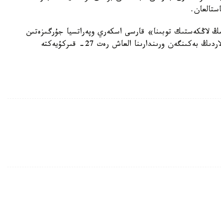
ىڭ لاڭكەستىك توبىنا» قارسى اسكەري وپەراتسيا جۇرگىزەتىن
حالىقارالىق كواليتسيا مۇشەسى. ول سيرياداعى سودىرلاردىڭ بەكىنگەن ورىندارىنا العاش رەت 27- قىركۇيەكتە