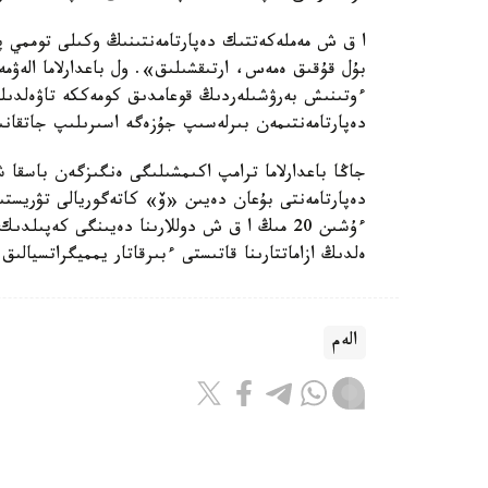
ا ق ش مەملەكەتتىك دەپارتامەنتىنىڭ وكىلى توممي پي
بۇل قۇقىق ەمەس، ارتىقشىلىق». ول باعدارلاما الەۋمە
ءوتىنىش بەرۋشىلەردىڭ قوعامدىق كومەككە تاۋەلدىلىگ
دەپارتامەنتىمەن بىرلەسىپ جۇزەگە اسىرىلىپ جاتقان
جاڭا باعدارلاما ترامپ اكىمشىلىگى ەنگىزگەن باسقا 
دەپارتامەنتى بۇعان دەيىن «ۆ» كاتەگوريالى تۋريستى
ەلدىڭ ازاماتتارىنا قاتىستى ءبىرقاتار يمميگراتسيالىق
الەم