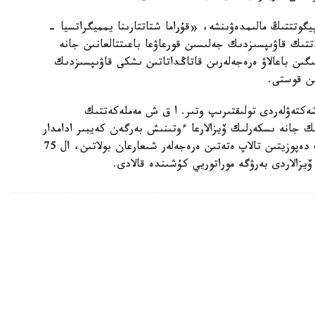
گوتتتىڭ مالىمدەۋىنشە، «قۇراما شتاتتارىنا يمميگراتسيا -
تتىك قاۋىپسىزدىك جەلىسىن قورعاۋعا باعىتتالعانىن جانە
ىن باعالاۋ ەرەجەلەرىن قاتاڭداتاتىن ىشكى قاۋىپسىزدىك
ىن قوستى.
شەكتەۋلەردى تولىقتىرىپ وتىر. ا ق ش مەملەكەتتىك
ك جانە ىسكەرلىك ۆيزالارعا ءوتىنىش بەرگەن كەيبىر ادامدار
ءۇشىن 20 مىڭ ا ق ش دوللارىنا دەيىنگى كەپىلدىك دەپوزيتىن تالاپ ەتەتىن ەرەجەلەر شىعارعان بولاتىن، ال 75
 ۆيزالاردى بەرۋگە موراتوريي كۇشىندە قالادى.