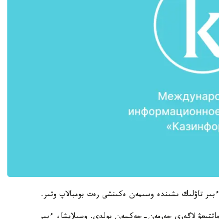
 ءبىر تاۋلىك ىشىندە وسىمەن ەكىنشى رەت بومبالاپ وتىر.
جاتتىعۋ لاگەرى جەرمەن-جەكسەن بولدى. وسىلايشا، ءبىر