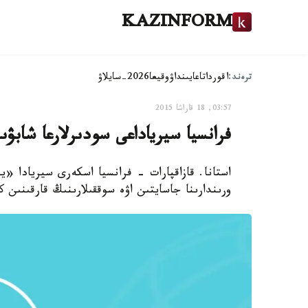
KAZINFORM
ترەند:
اقوردا
تاعايىنداۋ
وقيعا
2026-سايلاۋ
03:57, 18 قاراشا 2015
فرانسيا سيرياداعى سودىرلارعا شابۋ
استانا. قازاقپارات - فرانسيا اسكەرى سيريادا 
ورىندارىنا جاسايتىن اۋە سوققىلارىنىڭ قارقىنىن 