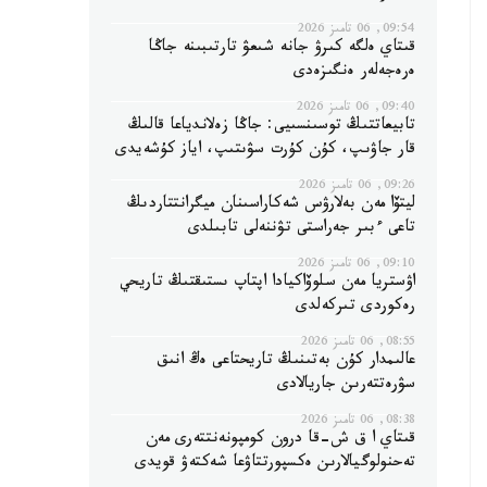
09:54, 06 تامىز 2026
قىتاي ەلگە كىرۋ جانە شىعۋ تارتىبىنە جاڭا
ەرەجەلەر ەنگىزەدى
09:40, 06 تامىز 2026
تابيعاتتىڭ توسىنسىيى: جاڭا زەلاندياعا قالىڭ
قار جاۋىپ، كۇن كۇرت سۋىتىپ، اياز كۇشەيدى
09:26, 06 تامىز 2026
ليتۆا مەن بەلارۋس شەكاراسىنان ميگرانتتاردىڭ
تاعى ءبىر جەراستى تۋننەلى تابىلدى
09:10, 06 تامىز 2026
اۋستريا مەن سلوۆاكيادا اپتاپ ىستىقتىڭ تاريحي
رەكوردى تىركەلدى
08:55, 06 تامىز 2026
عالىمدار كۇن بەتىنىڭ تاريحتاعى ەڭ انىق
سۋرەتتەرىن جاريالادى
08:38, 06 تامىز 2026
قىتاي ا ق ش-قا درون كومپونەنتتەرى مەن
تەحنولوگيالارىن ەكسپورتتاۋعا شەكتەۋ قويدى