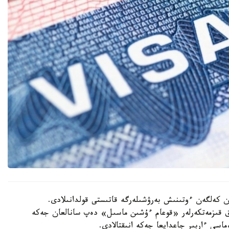
ان كەلگەن ءوتىنىش بەرۋشىلەرگە قاتىستى قولدانىلادى.
ىق قىزمەتكەرلەر «قوعام ءۇشىن ماسىل» دەپ سانالعان جەكە
ماسى ءاربىر جاعدايعا جەكە انىقتالادى.