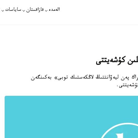
الەمدە
قازاقستان
ساياسات
ت
ىلىن كۇشەيتتى
«يراك پەن ليەۆانتتىڭ لاڭكەستىك توبى» بەكىنگەن
كۇشەيتتى.