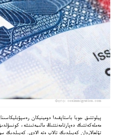
Фото: coximmigration.com
پيلوتتىق جوبا باستاپقىدا دومينيكان رەسپۋبليكاسىن
مەملەكەتتىك دەپارتامەنتتىڭ مالىمەتىنشە، كونسۋلد
تۇلعالاردان كەپىلدىك تالاپ ەتە الادى. كەپىلدىك سو