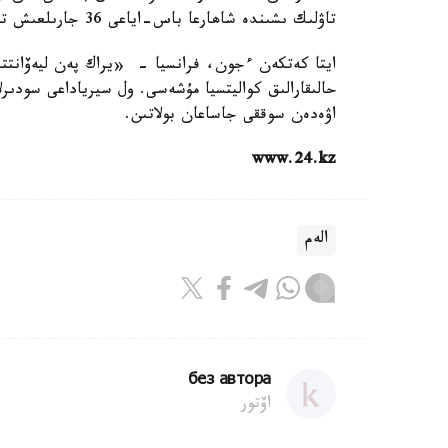
تاۋلىك ىشىندە شاھارعا باس-اياعى 36 جارىلعىش تاستالعان.
ايتا كەتكەن ءجون، فرانسيا - «يراك پەن ليەۆانتت
اۋەدەن سوققى جاساعان بولاتىن.
www.24.kz
الەم
без автора
اۆتور