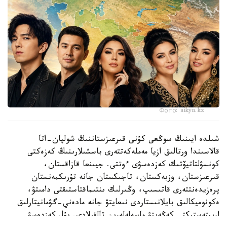
Фото: aikyn.kz
شىلدە ايىنىڭ سوڭعى كۇنى قىرعىزستاننىڭ شولپان-اتا
قالاسىندا ورتالىق ازيا مەملەكەتتەرى باسشىلارىنىڭ كەزەكتى
كونسۋلتاتيۆتىك كەزدەسۋى ءوتتى. جيىنعا قازاقستان،
قىرعىزستان، وزبەكستان، تاجىكستان جانە تۇرىكمەنستان
پرەزيدەنتتەرى قاتىسىپ، وڭىرلىك ىنتىماقتاستىقتى دامىتۋ،
ەكونوميكالىق بايلانىستاردى نىعايتۋ جانە مادەني-گۋمانيتارلىق
ارىپتەستىكتى كەڭەيتۋ ماسەلەلەرىن تالقىلادى. بۇل كەزدەسۋ