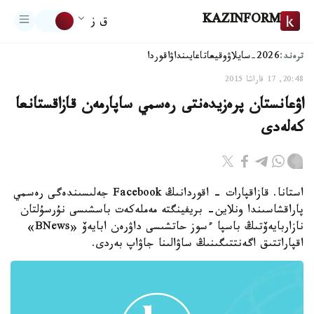
KAZINFORM
ق ز
ترەند:
2026-سايلاۋ
وقيعا
تاعايىنداۋ
اقوردا
20:48, 17 قاراشا 2015
اۋعانستان پرەزيدەنتى رەسمي ساپارمەن قازاقستانعا
كەلەدى
استانا. قازاقپارات - اقوردانىڭ Facebook جەلىسىندەگى رەسمي
پاراقشاسىندا ونلاين- بريفينگتە مەملەكەت باسشىسى نۇرسۇلتان
نازاربايەۆتىڭ باسپا ءسوز حاتشىسى داۋرەن ابايەۆ «BNews»
اقپاراتتىق اگەنتتىگىنىڭ ساۋالىنا جاۋاپ بەردى.