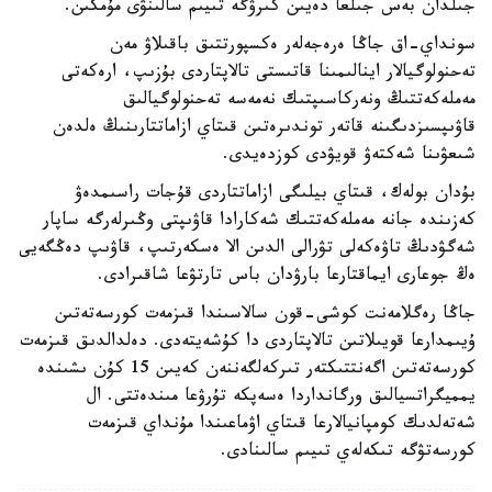
جىلدان بەس جىلعا دەيىن كىرۋگە تىيىم سالىنۋى مۇمكىن.
سونداي-اق جاڭا ەرەجەلەر ەكسپورتتىق باقىلاۋ مەن
تەحنولوگيالار اينالىمىنا قاتىستى تالاپتاردى بۇزىپ، ارەكەتى
مەملەكەتتىڭ ونەركاسىپتىك نەمەسە تەحنولوگيالىق
قاۋىپسىزدىگىنە قاتەر توندىرەتىن قىتاي ازاماتتارىنىڭ ەلدەن
شىعۋىنا شەكتەۋ قويۋدى كوزدەيدى.
بۇدان بولەك، قىتاي بيلىگى ازاماتتاردى قۇجات راسىمدەۋ
كەزىندە جانە مەملەكەتتىك شەكارادا قاۋىپتى وڭىرلەرگە ساپار
شەگۋدىڭ تاۋەكەلى تۋرالى الدىن الا ەسكەرتىپ، قاۋىپ دەڭگەيى
ەڭ جوعارى ايماقتارعا بارۋدان باس تارتۋعا شاقىرادى.
جاڭا رەگلامەنت كوشى-قون سالاسىندا قىزمەت كورسەتەتىن
ۇيىمدارعا قويىلاتىن تالاپتاردى دا كۇشەيتەدى. دەلدالدىق قىزمەت
كورسەتەتىن اگەنتتىكتەر تىركەلگەننەن كەيىن 15 كۇن ىشىندە
يمميگراتسيالىق ورگانداردا ەسەپكە تۇرۋعا مىندەتتى. ال
شەتەلدىك كومپانيالارعا قىتاي اۋماعىندا مۇنداي قىزمەت
كورسەتۋگە تىكەلەي تىيىم سالىنادى.