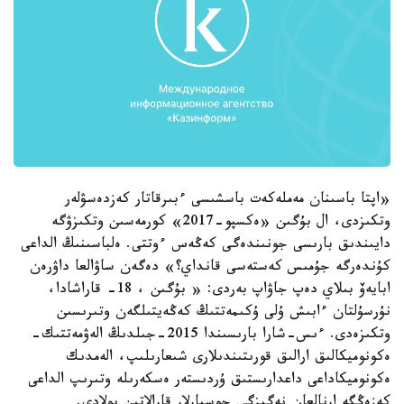
«اپتا باسىنان مەملەكەت باسشىسى ءبىرقاتار كەزدەسۋلەر
وتكىزدى، ال بۇگىن «ەكسپو-2017» كورمەسىن وتكىزۋگە
دايىندىق بارىسى جونىندەگى كەڭەس ءوتتى. ەلباسىنىڭ الداعى
كۇندەرگە جۇمىس كەستەسى قانداي؟» دەگەن ساۋالعا داۋرەن
ابايەۆ بىلاي دەپ جاۋاپ بەردى: « بۇگىن ، 18- قاراشادا،
نۇرسۇلتان ءابىش ۇلى ۇكىمەتتىڭ كەڭەيتىلگەن وتىرىسىن
وتكىزەدى. ءىس-شارا بارىسىندا 2015-جىلدىڭ الەۋمەتتىك-
ەكونوميكالىق ارالىق قورىتىندىلارى شىعارىلىپ، الەمدىك
ەكونوميكاداعى داعدارىستىق ۇردىستەر ەسكەرىلە وتىرىپ الداعى
كەزەڭگە ارنالعان نەگىزگى جوسپارلار قارالاتىن بولادى.