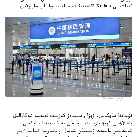
ءتىلشىسى Xinhua اگەنتتىگىنە سىلتەمە جاساپ حابارلادى.
فوتو: Xinhua
قۇجاتقا سايكەس، ۆيزا راسىمدەۋ كەزىندە نەمەسە شەكارالىق
باقىلاۋدان ءوتۋ بارىسىندا جالعان نە شىندىققا سايكەس
كەلمەيتىن مالىمەت ۇسىنعان شەتەل ازاماتتارىنا قىتايعا ءبىر