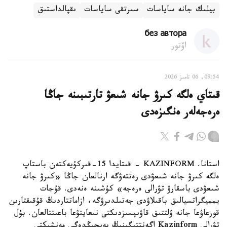
بيلىك جانە ساياسات
سىرتقى ساياسات
ىقپالداستىق
без автора
اۆتور
09:54, 06 تامىز 2026
قىتاي ەلگە كىرۋ جانە شىعۋ تارتىبىنە جاڭا
ەرەجەلەر ەنگىزەدى
استانا. KAZINFORM - قىتايدا 15-قىركۇيەكتەن باستاپ
ەلگە كىرۋ جانە شىعۋدى رەتتەۋگە ارنالعان جاڭا «كىرۋ جانە
شىعۋدى باسقارۋ تۋرالى ەرەجە» كۇشىنە ەنەدى. قۇجات
يمميگراتسيالىق باقىلاۋدى جەتىلدىرۋگە، ازاماتتاردىڭ قۇقىقتارىن
قورعاۋعا جانە ۇلتتىق قاۋىپسىزدىكتى نىعايتۋعا باعىتتالعان. بۇل
تۋرالى Kazinform اگەنتتىگىنىڭ بەيجىڭدەگى مەنشىكتى