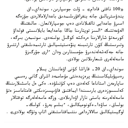
«100 ناقتى قادام» - ۇلت جوسپارىن، سونداي-اق
يندۋستريالىق جانە ينفراقۇرىلىمدىق باعدارلامالاردى جۇزەگە
اسىرۋ جاعدايى تالقىلانادى دەپ جوسپارلانعان. حالىقتىڭ
الەۋمەتتىك ءالسىز توپتارىنا جاڭا جاعدايعا بايلانىستى قولداۋ
كورسەتۋ شارالارىنا ەرەكشە كوڭىل بولىنەدى. سونىمەن بىرگە،
وتىرىستىڭ كۇن تارتىبىنە ينۆەستيتسيالىق تارتىمدىلىقتى ارتتىرۋ
جانە جەكەشەلەندىرۋ جۇمىستارىن ودان ءارى جۇرگىزۋ
ماسەلەلەرى شىعارىلاتىن بولادى.
سونداي-اق 20- قاراشا كۇنى اۋعانستان يسلام
رەسپۋبليكاسىنىڭ پرەزيدەنتى مۇحاممەد اشراف گاني رەسمي
ساپارمەن استاناعا كەلەدى دەپ كۇتىلۋدە. ەكى ەل باسشىلارىنىڭ
كەلىسسوزدەرى بارىسىندا ايماقتىق قاۋىپسىزدىكتى قامتاماسىز ەتۋ
ماسەلەلەرىنە باستى نازار اۋدارىلادى. وزگە ماسەلەلەرگە توقتالار
بولساق، ساۋدا-ەكونوميكالىق، ءبىلىم بەرۋ، كولىك-
لوگيستيكالىق سالالارداعى ىنتىماقتاستىقتى اتاپ وتۋگە بولادى» .