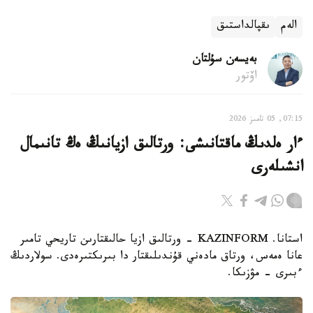
الەم
ىقپالداستىق
بەيسەن سۇلتان
اۆتور
07:15, 05 تامىز 2026
ءار ەلدىڭ ماقتانىشى: ورتالىق ازيانىڭ ەڭ تانىمال
انشىلەرى
استانا. KAZINFORM - ورتالىق ازيا حالىقتارىن تاريحي تامىر
عانا ەمەس، ورتاق مادەني قۇندىلىقتار دا بىرىكتىرەدى. سولاردىڭ
ءبىرى – مۋزىكا.