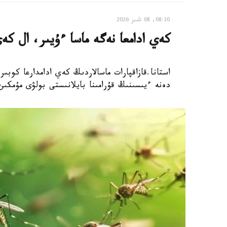
08:10, 08 تامىز 2026
كەي ادامعا نەگە ماسا ءۇيىر، ال كە
استانا.قازاقپارات ماسالاردىڭ كەي ادامدارعا كوبى
دەنە ءيىسىنىڭ قۇرامىنا بايلانىستى بولۋى مۇمكىن