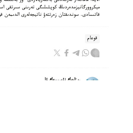
الايدا ماماندار تەرىدەگى باكتەريالاردى ءوز بەتىنشە
ميكروورگانيزمدەردىڭ كوپشىلىگى تەرىنى سىرتقى اسەر
قاتىسادى. سوندىقتان زەرتتەۋ ناتيجەلەرى الدىمەن قو
قوعام
ريزابەك نۇسىپبەك ۇلى
اۆتور
22:08, 07 تامىز 2026
استانادا 10 نان استام كوپقاب