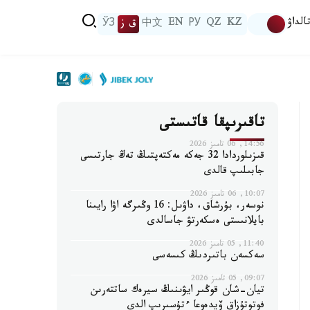
الداۋ
KZ
QZ
РУ
EN
中文
ق ز
ЎЗ
تاقىرىپقا قاتىستى
14:56, 06 تامىز 2026
قىزىلوردادا 32 جەكە مەكتەپتىڭ تەڭ جارتىسى
جابىلىپ قالدى
10:07, 06 تامىز 2026
نوسەر، بۇرشاق، داۋىل: 16 وڭىرگە اۋا رايىنا
بايلانىستى ەسكەرتۋ جاسالدى
11:40, 05 تامىز 2026
سەكسەن باتىردىڭ كىسەسى
09:07, 05 تامىز 2026
تيان-شان قوڭىر ايۋىنىڭ سيرەك ساتتەرىن
فوتوتۇزاق ۆيدەوعا ءتۇسىرىپ الدى