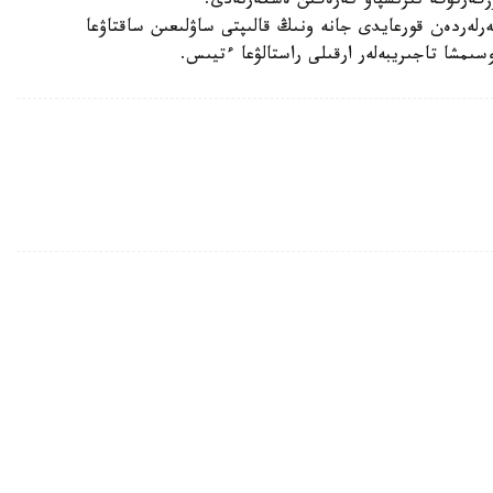
 وزگەرتۋگە تىرىسپاۋ كەرەگىن ەسكەرتەدى.
لەردەن قورعايدى جانە ونىڭ قالىپتى ساۋلىعىن ساقتاۋعا
سىمشا تاجىريبەلەر ارقىلى راستالۋعا ءتيىس.
اتتى تۇرعىن ءۇي ورتالىق جىلۋ جۇيەسىنە