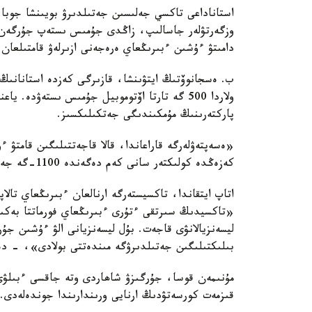
وزگەرتۋلەر جاسالىپ، زاڭدى جۇمىس ىستەپ جۇرگەن ت
دامىتۋ ءۇشىن ءبىرىڭعاي ەرەجەنى ازىرلەۋ قامتىلعان.
ولاردا 500 گە تارتا اۆتوموبيل جۇمىس ىستەۋدە
پاركتەرىنىڭ مۇمكىندىگى جەتكىلىكسىز.
كەزەڭدە كولىكتەر سانى كەم دەگەندە 1100-گە جەتۋى ءتيىس»، - دەپ ءتۇسىندىرىپ ءوتتى ول.
اتاپ ايتقاندا، تاكسيستەرگە ارنالعان ءبىرىڭعاي تالاپ
«تاكسيدىڭ سىرتقى ءتۇرى ءبىرىڭعاي فورماتتا بەكىت
ليسەنزيالانۋى قاجەت. بۇل ليسەنزيانى الۋ ءۇشىن جۇر
بىلىكتىلىگىن جەتىلدىرۋگە مىندەتتى بولادى»، - دەدى ALRT و
مۇنىمەن قوسا، جۇرگىزۋ شاھاردى وتە جاقسى ءبىلۋى 
قىزمەت كورسەتۋدىڭ ارنايى ورىندارىندا جوندەلەدى.