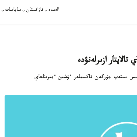
الەمدە
قازاقستان
ساياسات
ت
تالاپتار ازىرلەنۋدە
ۇمىس ىستەپ جۇرگەن تاكسيلەر ءۇشىن ءبىرىڭعاي