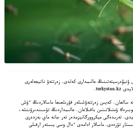
 ۋنيۆەرسيتەتىنىڭ عالىمدارى كەلدى. زەرتتەۋ ناتيجەلەرى
كە سالعان. كەيىن زەرتتەۋشىلەر قۇرىلعىعا ماسالاردىڭ ءۇش
رەك ۇمتىلاتىنىن باقىلاعان. عالىمداردىڭ تۇسىندىرۋىنشە،
يدى. تەرىدەگى ميكروورگانيزمدەر تەر جانە ماي بەزدەرى
ىستار تۇزەدى. ماسالار ادامدى ءدال وسى يىستەر ارقىلى