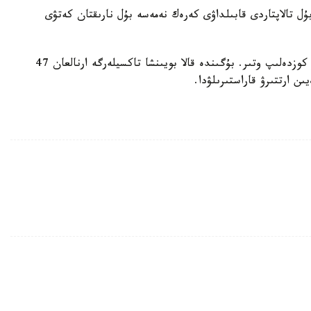
 تالاپتاردى قابىلداۋى كەرەك نەمەسە بۇل نارىقتان كەتۋى
بۇل جوبانىڭ اياسىندا تاكسي ينفراقۇرىلىمىن دامىتۋ كوزدەلىپ وتىر. بۇگىندە قالا بويىنشا تاكسيلەرگە ارنالعان 47