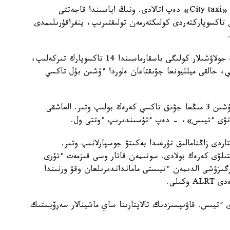
استاناداعى تاكسي جەلىسىن جەتىلدىرۋ بويىنشا جوبا «City taxi» دەپ اتالادى. ونىڭ اياسىندا قاجەتتى
اكسوپاركتەردى كولىكتەرمەن تولىقتىرىپ، ينفراقۇرىلىمدى
ب. ەسجانوۆتىڭ ايتۋىنشا، قازىرگى كەزدە استانانىڭ جولاۋشىلار كولىگى باسقارماسىندا 14 تاكسوپارك تىركەلىپ،
. ياعني، حالقى ميلليونعا جۋىقتاعان ەلوردا ءۇشىن بۇل تاكسي
«ەسەپتەۋلەرگە قاراعاندا، قالا قاجەتتىلىگىن قامتۋ ءۇشىن 3 مىڭعا جۋىق تاكسي كەرەك بولىپ وتىر. العاشقى
تاردى زاڭنامالىق تۇرعىدا بەكىتۋ جوسپارلانىپ وتىر.
ىلۋى كەرەك بولادى. سونىمەن قاتار وسى قىزمەت ءتۇرى
گىزۋشى الدىمەن ءتيىستى مامانداندىرىلعان وقۋ ورنىندا
كىلى.
ءتيىس. قاۋىپسىزدىك تالاپتارىنا ساي ماشينالار سەرۆيستىك