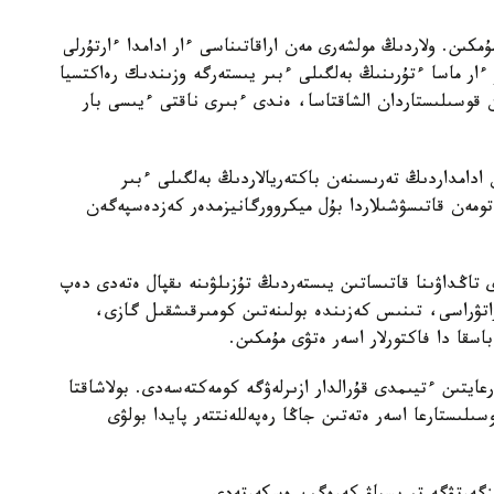
مكىن. ولاردىڭ مولشەرى مەن اراقاتىناسى ءار ادامدا ءارتۇرلى
 ءار ماسا ءتۇرىنىڭ بەلگىلى ءبىر يىستەرگە وزىندىك رەاكتسيا
 قوسىلىستاردان الشاقتاسا، ەندى ءبىرى ناقتى ءيىسى بار
ادامداردىڭ تەرىسىنەن باكتەريالاردىڭ بەلگىلى ءبىر
تومەن قاتىسۋشىلاردا بۇل ميكروورگانيزمدەر كەزدەسپەگەن
ى تاڭداۋىنا قاتىساتىن يىستەردىڭ تۇزىلۋىنە ىقپال ەتەدى دەپ
اتۋراسى، تىنىس كەزىندە بولىنەتىن كومىرقىشقىل گازى،
سقا دا فاكتورلار اسەر ەتۋى مۇمكىن.
عايتىن ءتيىمدى قۇرالدار ازىرلەۋگە كومەكتەسەدى. بولاشاقتا
سىلىستارعا اسەر ەتەتىن جاڭا رەپەللەنتتەر پايدا بولۋى