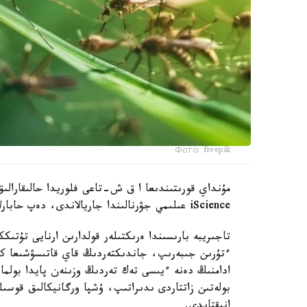
Фото: freepik
مۇنداي قورىتىندىعا ا ق ش-تاعى فلوريدا حالىقارالىق
iScience عىلىمي جۋرنالىندا جاريالاندى، دەپ حابارلايدى turkystan.kz.
تاجىريبە بارىسىندا ەرىكتىلەر قولدارىن ارنايى تۇتىك
ءتۇرىن جىبەرىپ، جاندىكتەردىڭ قاي قاتىسۋشىعا كوبى
ادامنىڭ دەنە ءيىسى تەك تەردىڭ وزىنەن پايدا بولما
بولەتىن زاتتاردى ىدىراتىپ، ۇشپا ورگانيكالىق قوسىل
انىقتايدى.