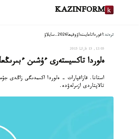
KAZINFORM
ترەند:
اقوردا
تاعايىنداۋ
وقيعا
2026-سايلاۋ
12:05, 15 قاراشا 2015
ەلوردا تاكسيستەرى ءۇشىن ءبىرىڭعاي 
استانا. قازاقپارات - ەلوردا اكىمدىگى زاڭدى ج
تالاپتاردى ازىرلەۋدە.