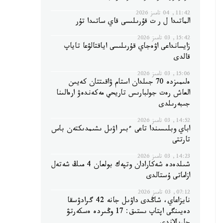
11:42, 04 تامىز 2026
الماتىدا ل ر ت قۇرىلىسى قاي ساتىدا تۇر
15:42, 03 تامىز 2026
زايسانداعى اۋەجاي قۇرىلىسى اياقتالۋعا تاياپ
قالدى
15:06, 03 تامىز 2026
ەلىمىزدە 70 جىلدان استام ۋاقىتتان كەيىن
العاش رەت جولبارىس تاريحي مەكەندەۋ ارەالىنا
جىبەرىلدى
14:52, 03 تامىز 2026
اباي وبلىسىندا تاعى ءبىر اۋىل ىشىمدىكتەن باس
تارتتى
14:23, 03 تامىز 2026
شىلدەدە شەكارادان وتپەك بولعان 4 مىڭ شەتەل
ازاماتى ۇستالدى
07:12, 03 تامىز 2026
نايزاعاي، شاڭدى داۋىل جانە 42 گرادۋسقا
دەيىنگى اپتاپ ىستىق: 17 وڭىردە ەسكەرتۋ