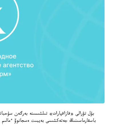
باسقارماسىنىڭ جەتەكشىسى بەيبىت ەسجانوۆ ءمالىم ە