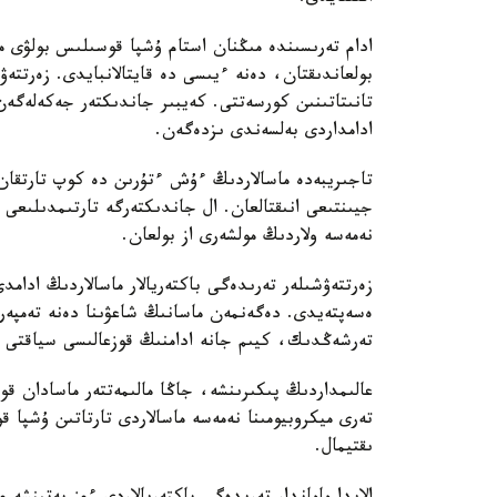
ادام تەرىسىندە مىڭنان استام ۇشپا قوسىلىس بولۋى مۇ
بولعاندىقتان، دەنە ءيىسى دە قايتالانبايدى. زەرتتەۋ
تانىتاتىنىن كورسەتتى. كەيبىر جاندىكتەر جەكەلەگەن
ادامداردى بەلسەندى ىزدەگەن.
تاجىريبەدە ماسالاردىڭ ءۇش ءتۇرىن دە كوپ تارتقان 
جيىنتىعى انىقتالعان. ال جاندىكتەرگە تارتىمدىلىعى 
نەمەسە ولاردىڭ مولشەرى از بولعان.
زەرتتەۋشىلەر تەرىدەگى باكتەريالار ماسالاردىڭ ادامد
ەسەپتەيدى. دەگەنمەن ماسانىڭ شاعۋىنا دەنە تەمپەر
تەرشەڭدىك، كيىم جانە ادامنىڭ قوزعالىسى سياقتى با
عالىمداردىڭ پىكىرىنشە، جاڭا مالىمەتتەر ماسادان قور
تەرى ميكروبيومىنا نەمەسە ماسالاردى تارتاتىن ۇشپا قو
ىقتيمال.