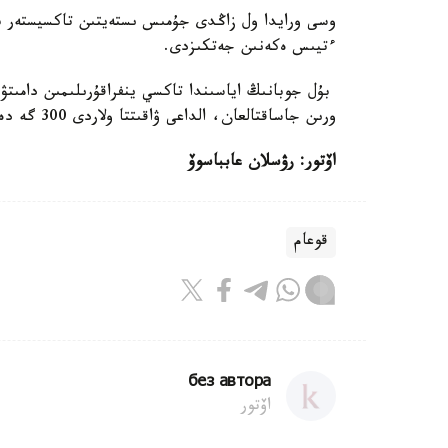
وسى ورايدا ول زاڭدى جۇمىس ىستەيتىن تاكسيستەر بۇل
ءتيىس ەكەنىن جەتكىزدى.
ورىن جاساقتالعان، الداعى ۋاقىتتا ولاردى 300 گە دەيىن ارتتىرۋ قاراستىرىلۋدا.
اۆتور: رۋسلان عابباسوۆ
قوعام
без автора
اۆتور