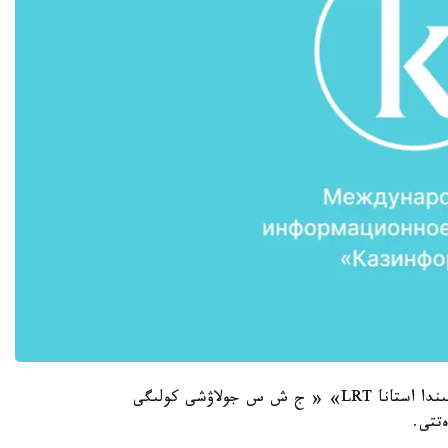
بۇل تۋرالى «قازاقپارات» تىلشىسىنە بەرگەن سۇحباتىندا استانا LRT» « ج ش س جولاۋشى كولىگى
تتى.