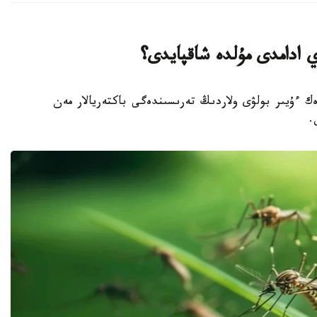
ي ادامدى مۇلدە شاقپايدى؟
رەك ءۇيىر بولۋى ولاردىڭ تەرىسىندەگى باكتەريالار مەن
.