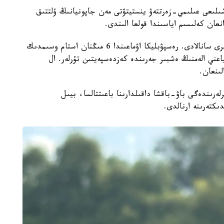
ىلىعى عىلىمي-زەرتتەۋ ينستيتۋتى مەن جاپونيانىڭ ۇلتتىق
قازاقستان وسىمدىكتەر دۇنيەسىنە باي ەلدەردىڭ ءبىرى سانالادى. رەسپۋبليكا اۋماعىندا 6 مىڭنان استام وسىمدىك
- ەندەميك، ياعني الەمنىڭ ەشبىر جەرىندە كەزدەسپەيتىن تۇرلەر. ال
ەرىندەگى باۋ-باقشا داقىلدارىنا باعىتتالسا، بيىل
كتەرىنە ارنالدى.