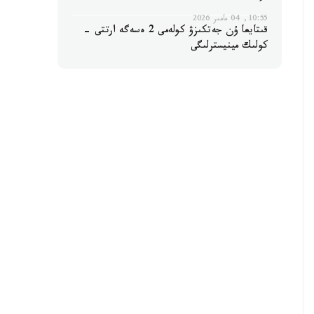
10:55, 04 مامىر 2026
قىتايعا ۇن جەتكىزۋ كولەمى 2 ەسەگە ارتتى -
كولىك مينيسترلىگى