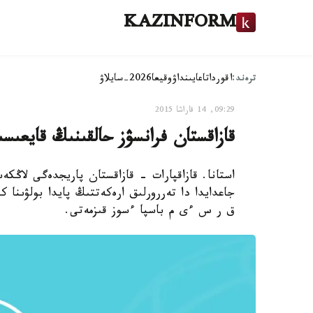
KAZINFORM
ترەند:
اقوردا
تاعايىنداۋ
وقيعا
2026-سايلاۋ
09:29, 14 قاراشا 2015
قازاقستان فرانسۋز حالقىنىڭ قايعىس
استانا. قازاقپارات - قازاقستان پاريجدەگى لاڭك
جاعدايدا دا تەررورلىق ارەكەتتىڭ پايدا بولۋىنا ك
ق ر س ءى م باسپا ءسوز قىزمەتى.