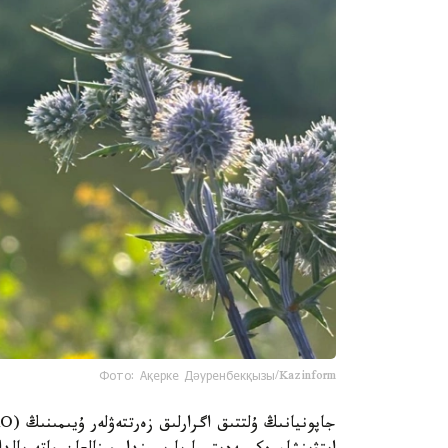
Фото: Ақерке Дәуренбекқызы/Kazinform