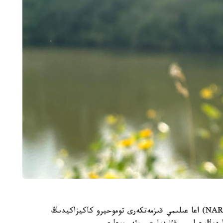
جاپونيانىڭ ۇلتتىق اگرارلىق زەرتتەۋلەر ۇيىمىنىڭ (NARO) اعا عىلىمي قىزمەتكەرى توموحيرو كاكيزاكيدىڭ