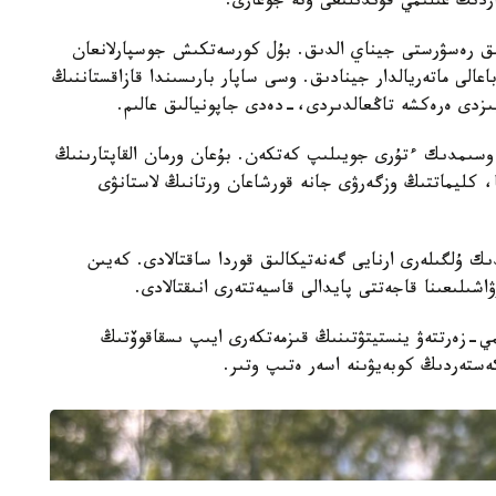
داردىڭ عىلىمي قۇندىلىعى وتە جوعارى.
 ءبىز 50 قۇندى گەنەتيكالىق رەسۋرستى جيناي الدىق. بۇل كورسەتكىش جوسپارلانعان
اعالى ماتەريالدار جينادىق. وسى ساپار بارىسىندا قازاقستاننىڭ
ىزدى ەرەكشە تاڭعالدىردى،-دەدى جاپونيالىق عالىم.
اسىردا الەمدە 600 دەن استام وسىمدىك ءتۇرى جويىلىپ كەتكەن. بۇعان ورمان القاپتارىنىڭ
، كليماتتىڭ وزگەرۋى جانە قورشاعان ورتانىڭ لاستانۋى
ك ۇلگىلەرى ارنايى گەنەتيكالىق قوردا ساقتالادى. كەيىن
ىلىعىنا قاجەتتى پايدالى قاسيەتتەرى انىقتالادى.
-زەرتتەۋ ينستيتۋتىنىڭ قىزمەتكەرى ايىپ ىسقاقوۆتىڭ
كەستەردىڭ كوبەيۋىنە اسەر ەتىپ وتىر.