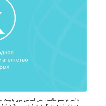
«ءبىز فرانسۋز حالقىنا، ەش كىناسى جوق بەيبىت جۇزد