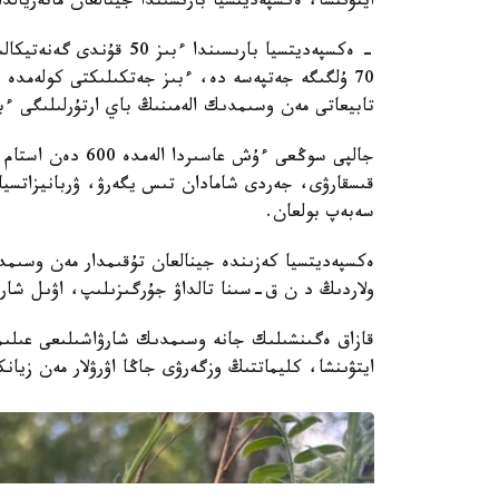
ايتۋىنشا، ەكسپەديتسيا بارىسىندا جينالعان ماتەريال
- ەكسپەديتسيا بارىسىندا
70 ۇلگىگە جەتپەسە دە، ءبىز جەتكىلىكتى كولەمدە ب
تابيعاتى مەن وسىمدىك الەمىنىڭ باي ارتۇرلىلىگى ءب
جالپى سوڭعى ءۇش ع
قىسقارۋى، جەردى شامادان تىس يگەرۋ، ۋربانيزاتسيا
سەبەپ بولعان.
ەكسپەديتسيا كەزىندە جينالعان تۇقىمدار مەن وسىمدى
ولاردىڭ د ن ق-سىنا تالداۋ جۇرگىزىلىپ، اۋىل شارۋاش
قازاق ەگىنشىلىك جانە وسىمدىك شارۋاشىلىعى عىلىمي
ايتۋىنشا، كليماتتىڭ وزگەرۋى جاڭا اۋرۋلار مەن زيان