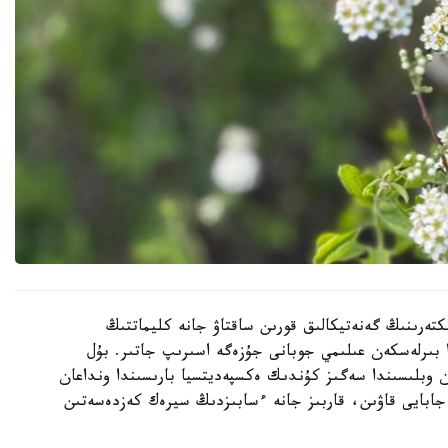
كتەرىنىڭ گەنەتيكالىق قورىن ساقتاۋ جانە كليماتتىڭ
ا بىرلەسكەن عىلىمي جوبانى جۇزەگە اسىرىپ جاتىر. بۇل
ن وبلىسىندا سەگىز كۇندىك ەكسپەديتسيا بارىسىندا ونداعان
جابايى قاۋىن، قاربىز جانە ءسابىزدىڭ سيرەك كەزدەسەتىن