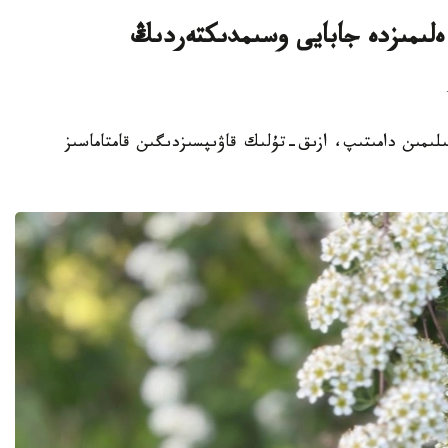
لىمىزدە جابايى وسىمدىكتەردىڭ
ا سەلەكتسيا عىلىمىن دامىتىپ، ازىق-تۇلىك قاۋىپسىزدىگىن قامتاماسىز