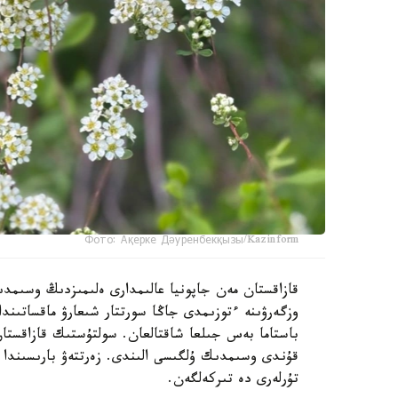
Фото: Ақерке Дәуренбекқызы/Kazinform
قازاقستان مەن جاپونيا عالىمدارى ەلىمىزدىڭ وسىمدى
وزگەرۋىنە ءتوزىمدى جاڭا سورتتار شىعارۋ ماقساتىند
باستاما بەس جىلعا شاقتالعان. سولتۇستىك قازاقستا
قۇندى وسىمدىك ۇلگىسى الىندى. زەرتتەۋ بارىسىندا 
تۇرلەرى دە تىركەلگەن.