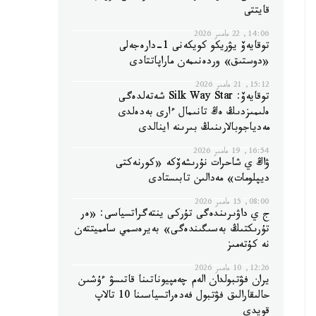
قايتتى
14:06, 22 مامىر 2026
توقايەۆ يۋريكو كويكەنى 1-دارەجەلى
«دوستىق» وردەنىمەن ماراپاتتادى
15:12, 21 مامىر 2026
توقايەۆ: Silk Way Star شەتەلدەگى
ەلىمىزدىڭ ەڭ تانىمال ءارى بەدەلدى
مەدياجوبالارىنىڭ بىرىنە اينالدى
16:54, 19 مامىر 2026
ۋاڭ ي شاحرات نۇرىشەۆكە «كورنەكتى
ديپلومات» مەدالىن تابىستادى
08:00, 15 مامىر 2026
ج ي داۋىرىندەگى تۇركى ينتەگراتسياسى: «ەر
تۇرىكتىڭ بەسىگىندەگى» بەيرەسمي سامميتتەن
نە كۇتەمىز
12:26, 10 مامىر 2026
يران فۋتبولدان الەم چەمپيوناتىنا قاتىسۋ ءۇشىن
حالىقارالىق فۋتبول فەدەراتسياسىنا 10 تالاپ
قويدى