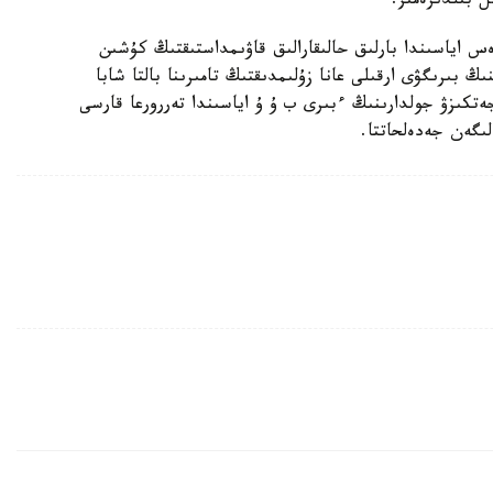
ل بىلدىرەمىز.
س اياسىندا بارلىق حالىقارالىق قاۋىمداستىقتىڭ كۇشىن
ىڭ بىرىگۋى ارقىلى عانا زۇلىمدىقتىڭ تامىرىنا بالتا شابا
جەتكىزۋ جولدارىنىڭ ءبىرى ب ۇ ۇ اياسىندا تەررورعا قارسى
ىگەن جەدەلحاتتا.