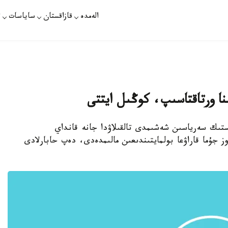
الەمدە
قازاقستان
ساياسات
ت
ىنا ورتاقتاسىپ، كوڭىل ايتتى
ەستىك سەرياسىن شەشىمدى تالقىلاۋدا جانە قانداي
وز جۇما قاراۋعا بولمايتىندىعىن مالىمدەدى، دەپ حابارلادى