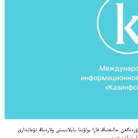
ەگەن حالىقتىڭ قازا بولۋىنا بايلانىستى ولاردىڭ تۋعاندارى