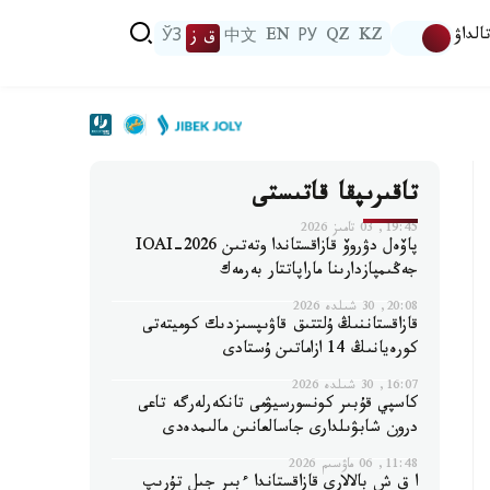
الداۋ
KZ
QZ
РУ
EN
中文
ق ز
ЎЗ
تاقىرىپقا قاتىستى
19:45, 03 تامىز 2026
پاۆەل دۋروۆ قازاقستاندا وتەتىن IOAI-2026
جەڭىمپازدارىنا ماراپاتتار بەرمەك
20:08, 30 شىلدە 2026
قازاقستاننىڭ ۇلتتىق قاۋىپسىزدىك كوميتەتى
كورەيانىڭ 14 ازاماتىن ۇستادى
16:07, 30 شىلدە 2026
كاسپي قۇبىر كونسورسيۋمى تانكەرلەرگە تاعى
درون شابۋىلدارى جاسالعانىن مالىمدەدى
11:48, 06 ماۋسىم 2026
ا ق ش بالالارى قازاقستاندا ءبىر جىل تۇرىپ