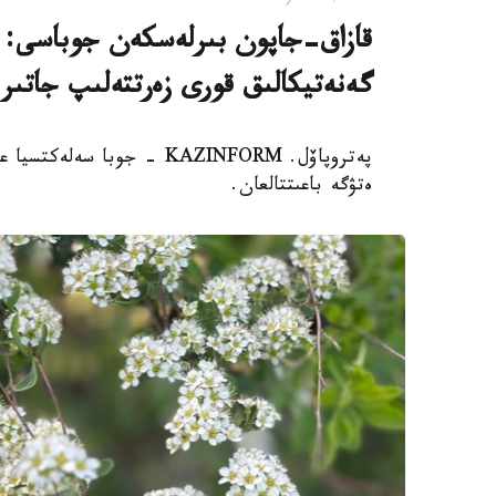
قازاق-جاپون بىرلەسكەن جوباسى: ە
گەنەتيكالىق قورى زەرتتەلىپ جاتىر
پەتروپاۆل. KAZINFORM - جوب
ەتۋگە باعىتتالعان.