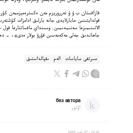
مەن تۋىستارىمەن بىرگە قايعىرا وتىرىپ، ولارعا كوڭى
قازاقستان ب ۇ ۇ تەرروريزم مەن ەكسترەميزممەن كۇرە
قولدايتىنىن حابارلايدى جانە بارلىق ادامزات كۇشتەرىن
الاتىنىمىزعا سەنىمدىمىن. وسىنداي ماقساتتارعا قول 
جاھاندىق جەلى مەكەمەسىن قۇرۋ بولار ەدى»، - دەل
سىرتقى ساياسات
الەم
ىقپالداستىق
без автора
اۆتور
13:41, 07 تامىز 2026