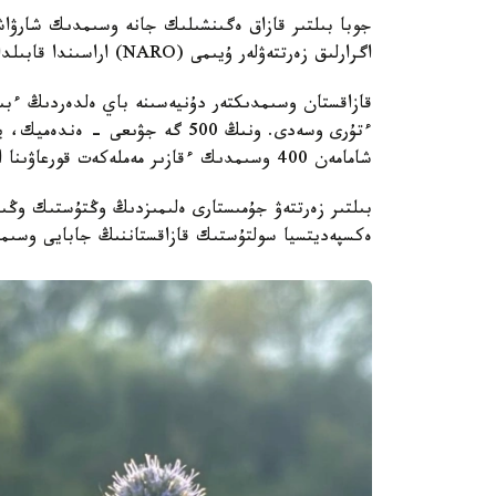
جوبا بىلتىر قازاق ەگىنشىلىك جانە وسىمدىك شارۋاش
اگرارلىق زەرتتەۋلەر ۇيىمى (NARO) اراسىندا قابىلدانعان كەلىسىم اياسىندا قولعا الىندى.
ءتۇرى وسەدى. ونىڭ 500 گە جۋىعى 
شامامەن 400 وسىمدىك ءقازىر مەملەكەت قورعاۋىنا الىنعان.
بىلتىر زەرتتەۋ جۇمىستارى ەلىمىزدىڭ وڭتۇستىك وڭىرل
ەكسپەديتسيا سولتۇستىك قازاقستاننىڭ جابايى وسىمدى