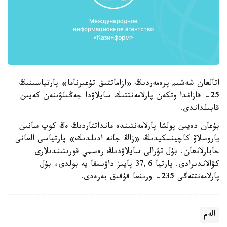
اتالعان شەشىم پرەمەردىڭ «ازاماتتىق تۇعىرناما» پارتياسىنىڭ
25- قازاندا وتكەن پارلامەنتتىك سايلاۋدا جەڭىلۋىنەن كەيىن
قابىلداندى.
بۇعان دەيىن پولشا پارلامەنتىندە مانداتتاردىڭ ەڭ كوپ سانىن
ياروسلاۆ كاچينسكيدىڭ «زاڭ جانە ادىلدىك» پارتياسى العانى
حابارلانعان. بۇل تۋرالى سايلاۋدىڭ رەسمي قورىتىندىلارى
كۋالاندىرادى. پارتيا 37,6 پايىز داۋىسقا يە بولدى، بۇل
پارلامەنتتەگى 235- ورىنعا قۇقىق بەرەدى.
الەم