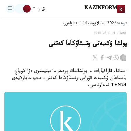
KAZINFORM
ق ز
ترەند:
2026-سايلاۋ
وقيعا
تاعايىنداۋ
اقوردا
08:08, 14 قاراشا 2015
پولشا ۇكىمەتى وتستاۆكاعا كەتتى
استانا. قازاقپارات - پولشانىڭ پرەمەر-ءمينيسترى ەۆا كوپاچ
باستاعان ۇكىمەت قۇرامى وتستاۆكاعا كەتتى، دەپ حابارلايدى
TVN24 تەلەارناسى.