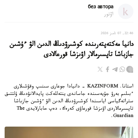
без автора
اۆتور
22:46, 07 تامىز 2026
دانيا مەكتەپتەرىندە كوشىرۋدىڭ الدىن الۋ ءۇشىن
جازباشا تاپسىرمالار اۋىزشا قورعالادى
استانا. KAZINFORM - دانيادا جوعارى سىنىپ وقۋشىلارى
ءبىلىم بەرۋ جۇيەسىندە جاساندى ينتەللەكت پايدالانۋدىڭ ۇلتتىق
ستراتەگياسى اياسىندا كوشىرۋدىڭ الدىن الۋ ءۇشىن جازباشا
تاپسىرمالاردى اۋىزشا قورعاۋى كەرەك، دەپ حابارلايدى The
Guardian.