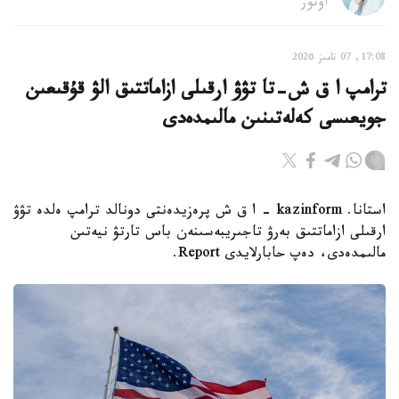
اۆتور
17:08, 07 تامىز 2026
ترامپ ا ق ش-تا تۋۋ ارقىلى ازاماتتىق الۋ قۇقىعىن
جويعىسى كەلەتىنىن مالىمدەدى
استانا. kazinform - ا ق ش پرەزيدەنتى دونالد ترامپ ەلدە تۋۋ
ارقىلى ازاماتتىق بەرۋ تاجىريبەسىنەن باس تارتۋ نيەتىن
مالىمدەدى، دەپ حابارلايدى Report.