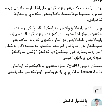
بولادى.
بۇدان باسقا، مەكتەپتەر وقۋشىلاردى جازباشا تاپسىرمالاردى ۇيدە
ەمەس، سىنىپتا مۇعالىمنىڭ باقىلاۋىمەن تىكەلەي ورىنداۋعا
شاقىرادى.
ج ي- ءدى پايدالانۋ ۇلتتىق ستراتەگيانىڭ بولىگى رەتىندە
مەكتەپتەر جازباشا ەمتيحاندار كەزىندە وقۋشىلاردىڭ كومپيۋتەر
پايدالانۋىن قاداعالايتىن قۇرالدار ەنگىزۋى كەرەك. مەكتەپتەر
ەمتيحاندار مەن ساباقتار كەزىندە مەكتەپ جەلىسىندەگى بەلگىلى
ءبىر رەسۋرستارعا قول جەتكىزۋدى شەكتەۋ ءۇشىن سۇزگىلەۋ
جۇيەلەرىن ورناتۋى ءتيىس.
وسىعان دەيىن QyzPU ستۋدەنتتەرى پەداگوگتەرگە ارنالعان
AI- Lesson Study ج ي پلاتفورماسىن ازىرلەگەنىن حابارلادىق.
الەم
باقىتجول كاكەش