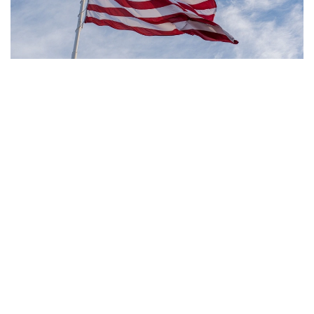
Фото: Pexels
- مەنىڭ ويىمشا، تۋۋ ارقىلى ازاماتتىق بەرىلەتىن الەمدەگى
جالعىز ەل - ءبىز. ءبىز بۇل تاجىريبەنى توقتاتامىز، - دەدى
ترامپ.
بۇعان دەيىن ترامپ تۋۋ ارقىلى ازاماتتىق الۋ قاعيداتىن شەكتەۋگە
باعىتتالعان بىرنەشە جارلىققا قول قويعان بولاتىن. پرەزيدەنت
اكىمشىلىگىنىڭ وكىلى ستيۆەن ميللەردىڭ ايتۋىنشا، ولاردىڭ
ءبىرى «بوسانۋ تۋريزمى» دەپ اتالاتىن تاجىريبەگە تىيىم سالۋعا
قاتىستى.
ايتا كەتەيىك، ا ق ش جاڭا ۆيزالىق كەپىل باعدارلاماسىن
ەنگىزىپ جاتىر، وعان سايكەس يمميگراتسيالىق ۆيزاعا كەيبىر