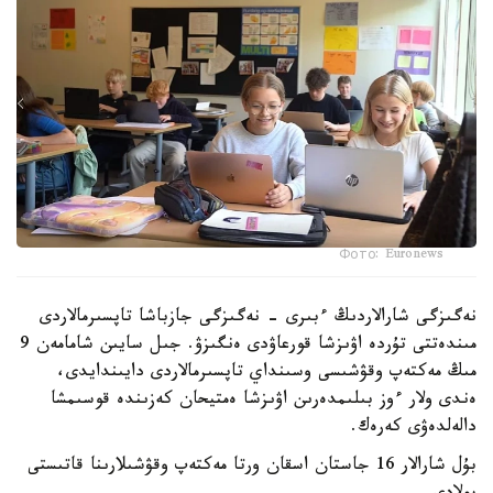
Фото: Euronews
نەگىزگى شارالاردىڭ ءبىرى - نەگىزگى جازباشا تاپسىرمالاردى
مىندەتتى تۇردە اۋىزشا قورعاۋدى ەنگىزۋ. جىل سايىن شامامەن 9
مىڭ مەكتەپ وقۋشىسى وسىنداي تاپسىرمالاردى دايىندايدى،
ەندى ولار ءوز بىلىمدەرىن اۋىزشا ەمتيحان كەزىندە قوسىمشا
دالەلدەۋى كەرەك.
بۇل شارالار 16 جاستان اسقان ورتا مەكتەپ وقۋشىلارىنا قاتىستى