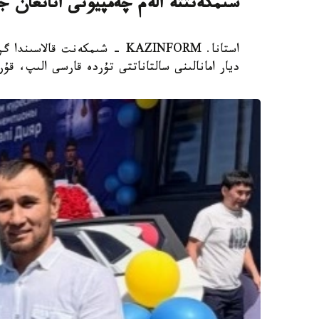
شىمكەنتتە الەم چەمپيونى اتانعان ج
ديار امانالىنى سالتاناتتى تۇردە قارسى الىپ، ق