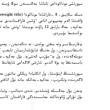
سپورتشى موناكوداعى تاماشا جەڭىسىنەن سوڭ ۇيىنە و
ۋاقىتشا الەم چەمپيونى اتاعى ءۇشىن قازاقستاندىق جا
جەكپە- جەك بارلىق 12 راۋند بويىن
بوكسشىعا بۇيىردى.
«قارسىلاسىم وتە مىقتى بولدى، نە دەگەنمەن، چەم
تانىتقانىمىزبەن، ول مەنىڭ شابۋىلدارىمنان تايقىپ
سويلەگەندە، ول «ءجۇزىپ كەتتى». بۇل جەكپە-جەك
باسىمدىققا يە بولا الدىم. شارشى الاڭداعى شايقاسق
سپورتشىنىڭ ايتۋىنشا، ول انگليادا ريككي حاتتون م
لاگەرىندە وتكىزىپ، جەكپە-جەككە جانە بۇل اتاقتى 
«مەن بۇل جەڭىسكە ۇمتىلدىم. ەندى دەمالىپ، وتبا
بۇل تۋرالى ۆكونتاكتە جەلىسىندەگى قازاقستان كاسىب