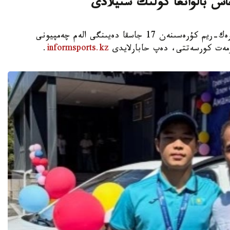
اس بالۋانعا كولىك سىيلادى
استانا. KAZINFORM - شىمكەنت قالاسىندا گرەك-ريم كۇرەسىنەن 17 جاسقا دەيىنگى الەم چەمپيونى
ۇرمەت كورسەتتى، دەپ حابارلايدى
informsports.kz
.