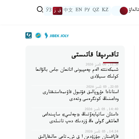
الداۋ
KZ
QZ
РУ
EN
中文
ق ز
ЎЗ
تاقىرىپقا قاتىستى
11:55, 06 تامىز 2026
شىمكەنتتە الەم چەمپيونى اتانعان جاس بالۋانعا
كولىك سىيلادى
22:05, 05 تامىز 2026
استانادا ەۋروپالىق فۋتبول قاۋىمداستىقتارى
وداعىنىڭ كونگرەسى وتەدى
14:40, 05 تامىز 2026
داستان ساتپايەۆتىڭ «چەلسي» ساپىنداعى
العاشقى گولى ەڭ ۇزدىك دەپ تانىلدى
14:24, 05 تامىز 2026
قازاقستان جۇزۋدەن ا ق ش-تاعى حالىقارالىق