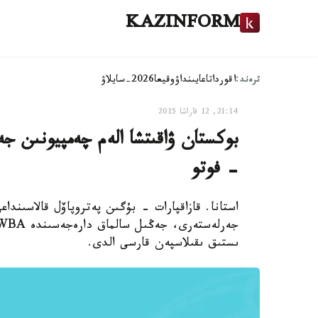
KAZINFORM
ترەند:
اقوردا
تاعايىنداۋ
وقيعا
2026-سايلاۋ
21:14, 12 قاراشا 2015
بوكستان ۋاقىتشا الەم چەمپيونىن ج
- فوتو
استانا. قازاقپارات - بۇگىن پەتروپاۆل قالاسىندا
ىستىق ىقىلاسپەن قارسى الدى.