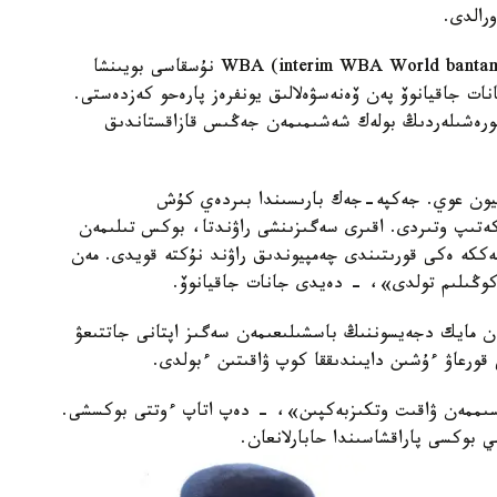
رالدى.
ەسكە سالايىق، 8 -قاراشادا موناكودا WBA (interim WBA World bantamweight title) نۇسقاسى بويىنشا
نات جاقيانوۆ پەن ۆەنەسۋەلالىق يونفرەز پارەحو كەزدەستى.
شا ءوتتى جانە تورەشىلەردىڭ بولەك شەشىمىمەن جەڭىس قازاقستاندىق
پيون عوي. جەكپە-جەك بارىسىندا بىردەي كۇش
 كەتىپ وتىردى. اقىرى سەگىزىنشى راۋندتا، بوكس تىلىمەن
كە ەكى قورىتىندى چەمپيوندىق راۋند نۇكتە قويدى. مەن
ا كوڭىلىم تولدى»، - دەيدى جانات جاقيانوۆ.
ەن مايك دجەيسوننىڭ باسشىلىعىمەن سەگىز اپتانى جاتتىعۋ
قورعاۋ ءۇشىن دايىندىققا كوپ ۋاقىتىن ءبولدى.
سىممەن ۋاقىت وتكىزبەكپىن»، - دەپ اتاپ ءوتتى بوكسشى.
ي بوكسى پاراقشاسىندا حابارلانعان.