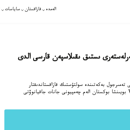
الەمدە
قازاقستان
ساياسات
ت
ەرلەستەرى ىستىق ىقىلاسپەن قارسى الدى
عى تەمىرجول بەكەتىندە سولتۇستىك قازاقستاندىقتار
جەرلەستەرى، جەڭىل سالماق دارەجەسىندە WBA بويىنشا بوكستان الەم چەمپيونى جانات جاقيانوۆتى