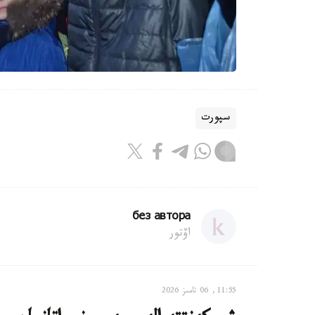
سپورت
без автора
اۆتور
11:55, 06 تامىز 2026