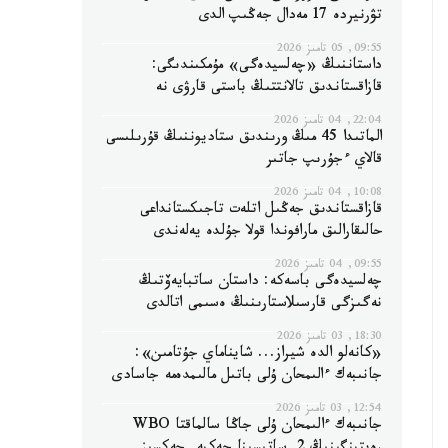
تۋرنيردە 17 مەدال جەڭىپ الدى
09:55, 05 تامىز 2026
داستاننىڭ «چەلسيدەگى» مۇمكىندىگى:
قازاقستاندىق تالانتتىڭ باستى قارۋى نە
22:04, 04 تامىز 2026
الماتىدا 45 مىڭ ورىندىق ستاديوننىڭ قۇرىلىسى
قالاي ءجۇرىپ جاتىر
10:08, 04 تامىز 2026
قازاقستاندىق جەڭىل اتلەت تاجىكستانداعى
حالىقارالىق مارافوندا قولا جۇلدە يەلەندى
09:55, 04 تامىز 2026
چەلسيدەگى باسەكە: داستان ساتبايەۆتىڭ
نەگىزگى قارسىلاستارىنىڭ ەسىمى اتالدى
18:30, 03 تامىز 2026
«كانەلو الدە شيراز... شايناماي جۇتامىن»:
جانىبەك ءالىمحان ۇلى باتىل مالىمدەمە جاسادى
12:54, 03 تامىز 2026
جانىبەك ءالىمحان ۇلى جاڭا سالماقتا WBO