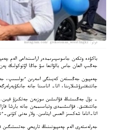
فوتو: instagram.com/ grekoroman_wrestlingkz
جەڭىپ العان جاس بالۋانعا سۋ جاڭا اۆتوكولىك پەن 
چەمپيون جەڭىستەن كەيىنگى اسەرىن ءبولىسىپ، جەت
جاتتىقتىرۋشىلارىنا، اتا- اناسىنا جانە جانكۇيەرلەرگ
- بۇل جەڭىستىڭ قۋانىشىن سوزبەن جەتكىزۋ قيىن.
جاتتىقتىق. قۋانىشىمدى وتباسىممەن جانە بارشا قازاق
اتا-اناما شەكسىز العىس ايتامىن. ولار مەنى كۇنى-ءت
جەرلەستەرى الەم چەمپيونىنىڭ تاريحي جەتىستىگىن قا