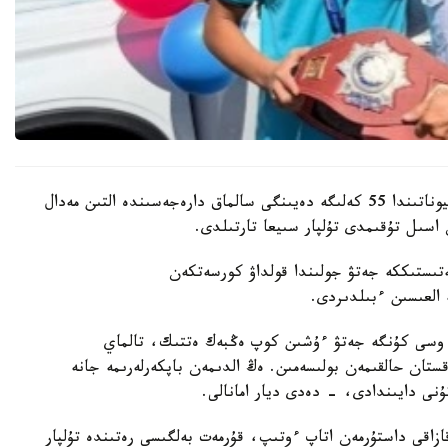
باكۋدە وتكەن جاسوسپىرىمدەر اراسىنداعى الەم چەمپيوناتىندا 55 كەلىگە دەيىنگى سالماق دارەجەسىندە التىن مەدال
اسىل تۇقىمدى تۇلپار سىيعا تارتىلدى.
ىستىككە جەتۋ جولىندا قولداۋ كورسەتكەن
ە العىسىن ءبىلدىردى.
 وسى كۇنگە جەتۋ ءۇشىن كوپ ەڭبەك ەتتىك، تالماي
ستان حالقىمەن بولىسەمىن. ەڭ الدىمەن باپكەرلەرىمە جانە
ۇنى دايىندادى، - دەدى ديار امانالى.
زاقى داستۇرمەن اتاپ ءوتىپ، قۇرمەت بەلگىسى رەتىندە تۇلپار