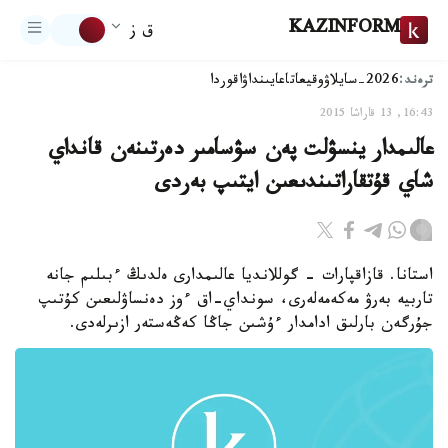
KAZINFORM
ق ز
ترەند:
2026-سايلاۋ
وقيعا
تاعايىنداۋ
اقوردا
16:43, 13 قاراشا 2015
عالىمدار ينسۋلت پەن سۋسامىر دەرتىنەن قانداي
شاي قۇتقاراتىندىعىن ايتىپ بەردى
استانا. قازاقپارات - گوللانديا عالىمدارى ەلدىڭ ءبىلىم جانە
تاربيە بەرۋ مەكەمەلەرى، سونداي-اق ءوز دەنساۋلىعىن كۇتىپ
جۇرگەن بارلىق ادامدار ءۇشىن جاڭا كەڭەستەر ازىرلەدى.