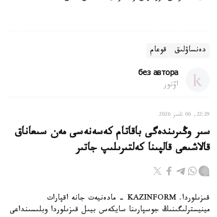
دەنساۋلىق
قوعام
без автора
اۆتور
22:29, 06 تامىز 2026
سىر وڭىرىندەگى باقاتام كەسەنەسى مەن سىعاناق
قالاشىعى قالپىنا كەلتىرىلىپ جاتىر
قىزىلوردا. KAZINFORM - مادەنيەت جانە اقپارات
مينيسترلىگىنىڭ جوسپارىنا سايكەس بيىل قىزىلوردا وبلىسىنداعى