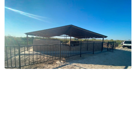
Фото: Қызылорда облыстық тарихи-мәдени мұраны қорғау
орталығы
قوعام
باقىتجول كاكەش