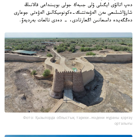
دەپ اتالۋى ايگىلى ۇلى جىبەك جولى بويىنداعى قالانىڭ
شارۋاشىلىعى مەن الەۋمەتتىك-ەكونوميكالىق الەۋەتى جوعارى
دەڭگەيدە دامىعانىن اڭعارتادى، - دەدى تالعات بەرديەۆ.
Фото: Қызылорда облыстық тарихи-мәдени мұраны қорғау
орталығы