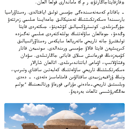
«قازقايتاجاڭارتۋ» ر م ك ماماندارى قولعا العان.
- باقاتام كەسەنەسىندەگى جۇمىس تولىق اياقتالدى. رەستاۆراسيا
بارىسىندا ەسكەرتكىشتىڭ تەحنيكالىق جاعدايىنا عىلىمي زەرتتەۋ
جۇرگىزىلدى. كونسترۋكسيالىق كۇشەيتۋ، جىكتەردى قايتا
وڭدەۋ، جوعالعان ساۋلەتتىك بولشەكتەردى عىلىمي نەگىزدە
تولىقتىرۋ جانە تاريحي ماتەريالعا سايكەس رەستاۆراتسيالىق
كىرپىشپەن قايتا قالاۋ جۇمىسى ورىندالدى. سونىمەن قاتار
كۇمبەزدىڭ قورعانىش سىلاق قاباتى جاڭارتىلدى. سۋدان
وقشاۋلانىپ، اۋماعى اباتتاندىرىلدى. اتالعان شارالار
ەسكەرتكىشتىڭ تاريحي ساۋلەتتىك كەلبەتىن ساقتاي وتىرىپ،
ونىڭ ۇزاقمەرزىمدى ساقتالۋىن قامتاماسىز ەتەدى، - دەدى
وبلىستىق تاريحي-مادەني مۇرانى قورعاۋ ورتالىعىنىڭ ءبولىم
مەڭگەرۋشىسى تالعات بەرديەۆ.