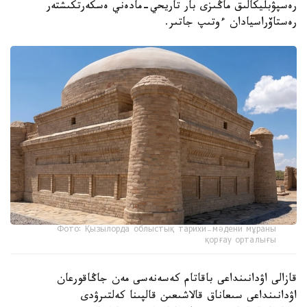
رەسپۋبليكالىق ماڭىزى بار تاريحي-مادەني ەسكەرتكىشتەر
رەستاۆراسيادان ءوتىپ جاتىر.
Фото: Қызылорда облыстық тарихи-мәдени мұраны
қорғау орталығы
قازالى اۋدانىنداعى باقاتام كەسەنەسى مەن جاڭاقورعان
اۋدانىنداعى سىعاناق قالاشىعىن قالپىنا كەلتىرۋدى