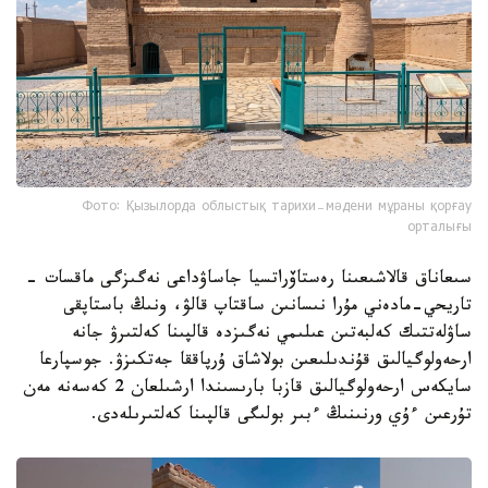
Фото: Қызылорда облыстық тарихи-мәдени мұраны қорғау
орталығы
سىعاناق قالاشىعىنا رەستاۆراتسيا جاساۋداعى نەگىزگى ماقسات -
تاريحي-مادەني مۇرا نىسانىن ساقتاپ قالۋ، ونىڭ باستاپقى
ساۋلەتتىك كەلبەتىن عىلىمي نەگىزدە قالپىنا كەلتىرۋ جانە
ارحەولوگيالىق قۇندىلىعىن بولاشاق ۇرپاققا جەتكىزۋ. جوسپارعا
سايكەس ارحەولوگيالىق قازبا بارىسىندا ارشىلعان 2 كەسەنە مەن
تۇرعىن ءۇي ورنىنىڭ ءبىر بولىگى قالپىنا كەلتىرىلەدى.