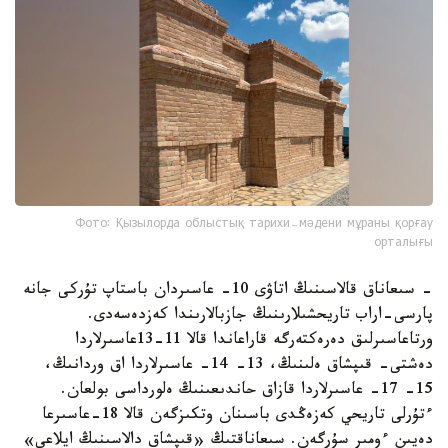
Фото: Қызылорда облыстық тарихи-мәдени мұраны қорғау
орталығы
- سىعاناق قالاسىنىڭ اتاۋى 10- عاسىردان باستاپ تۇركى جانە
پارسى-اراب تاريحشىلارىنىڭ جازبالارىندا كەزدەسەدى.
ورتاعاسىرلىق دەرەكتەرگە قاراعاندا قالا 11-13عاسىرلاردا
دەشتى- قىپشاق ەلىنىڭ، 13- 14- عاسىرلاردا اق وردانىڭ،
15- 17- عاسىرلاردا قازاق حاندىعىنىڭ ەلورداسى بولعان.
ءتۇرلى تاريحي كەزەڭدى باسىنان وتكىزگەن قالا 18-عاسىرعا
دەيىن ءومىر سۇرگەن. سىعاناقتىڭ «قىپشاق دالاسىنىڭ ايلاعى»