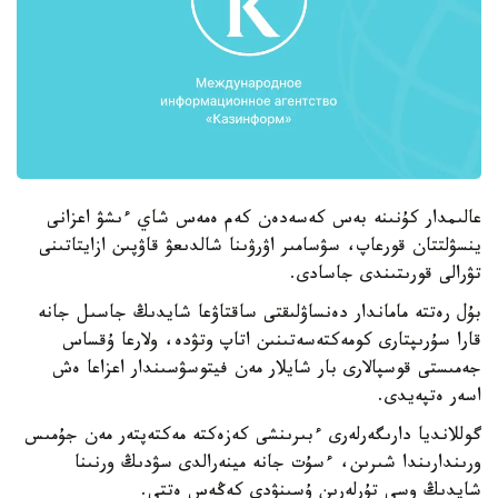
عالىمدار كۇنىنە بەس كەسەدەن كەم ەمەس شاي ءىشۋ اعزانى
ينسۋلتتان قورعاپ، سۋسامىر اۋرۋىنا شالدىعۋ قاۋپىن ازايتاتىنى
تۋرالى قورىتىندى جاسادى.
بۇل رەتتە ماماندار دەنساۋلىقتى ساقتاۋعا شايدىڭ جاسىل جانە
قارا سۇرىپتارى كومەكتەسەتىنىن اتاپ وتۋدە، ولارعا ۇقساس
جەمىستى قوسپالارى بار شايلار مەن فيتوسۋسىندار اعزاعا ەش
اسەر ەتپەيدى.
گوللانديا دارىگەرلەرى ءبىرىنشى كەزەكتە مەكتەپتەر مەن جۇمىس
ورىندارىندا شىرىن، ءسۇت جانە مينەرالدى سۋدىڭ ورنىنا
شايدىڭ وسى تۇرلەرىن ۇسىنۋدى كەڭەس ەتتى.