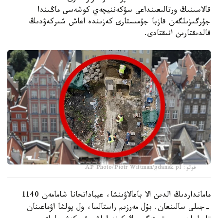
قالاسىنىڭ ورتالىعىنداعى سۋكەننيچەي كوشەسى ماڭىندا
جۇرگىزىلگەن قازبا جۇمىستارى كەزىندە اعاش شىركەۋدىڭ
قالدىقتارىن انىقتادى.
فوتو: AP Photo/Piotr Wittman/gdansk.pl
مامانداردىڭ الدىن الا باعالاۋىنشا، عيباداتحانا شامامەن 1140
-جىلى سالىنعان. بۇل مەرزىم راستالسا، ول پولشا اۋماعىنان