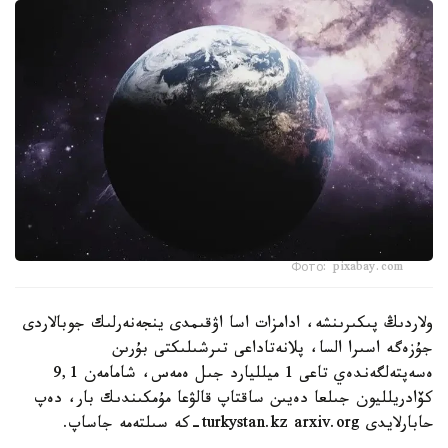
Фото: pixabay.com
ولاردىڭ پىكىرىنشە، ادامزات اسا اۋقىمدى ينجەنەرلىك جوبالاردى
جۇزەگە اسىرا السا، پلانەتاداعى تىرشىلىكتى بۇرىن
ەسەپتەلگەندەي تاعى 1 ميلليارد جىل ەمەس، شامامەن 9,1
كۆادريلليون جىلعا دەيىن ساقتاپ قالۋعا مۇمكىندىك بار، دەپ
حابارلايدى turkystan.kz arxiv.org-كە سىلتەمە جاساپ.