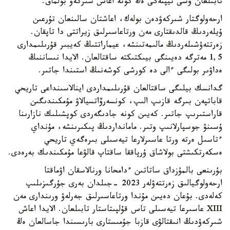
تابىلعان وسى تيپتەگى ەڭ كونە اعاش شىركەۋ بولماق.
ارحەولوگتار شىركەۋدەن بولەك، اعاشتان سالىنعان تۇرعىن
ۇيلەردىڭ قالدىقتارى مەن ورتاعاسىرلىق زيراتتى دا تاپقان.
زەرتتەۋشىلەردىڭ مالىمەتىنشە، عيماراتتىڭ كەيبىر قۇرىلىمدارى
1,5 مەترگە دەيىنگى بيىكتىكتە ساقتالعان. الايدا نىساننىڭ
ەداۋىر بولىگى ءالى دە كورشى كوشەنىڭ استىندا جاتىر.
گدانسك بيلىگى ساقتالعان قۇرىلىمداردى اينالاسىنداعى تاريحي
قاباتپەن بىرگە قازىپ الىپ، كونسەرۆاتسيالاۋ مۇمكىندىگىن
قاراستىرىپ جاتىر. كەيىن كونە جادىگەردى كوپشىلىك نازارىنا
ۇسىنۋ جوسپارلانىپ وتىر. مامانداردىڭ پىكىرىنشە، مۇنداي
ءتاسىل ەرتە ورتا عاسىرلارعا تيەسىلى بىرەگەي تاريحي
ەسكەرتكىشتى بولاشاق ۇرپاققا ساقتاپ قالۋعا مۇمكىندىك بەرەدى.
بۇرىنعى بالمۇزداق ساتاتىن ءدامحانا ورنالاسقان اۋماقتا
ارحەولوگيالىق زەرتتەۋلەر 2023 -جىلدان بەرى جۇرگىزىلىپ
كەلەدى. بۇعان دەيىن مۇندا ورتاعاسىرلىق جەرلەۋ ورىندارى مەن
XIII عاسىرعا تيەسىلى تاس قۇلپىتاستار تابىلعان. الايدا اعاش
شىركەۋدىڭ انىقتالۋى قازبا جۇمىستارى بارىسىندا جاسالعان ەڭ