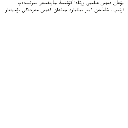
بۇعان دەيىن عىلىمي ورتادا كۇننىڭ جارىقتىعى بىرتىندەپ
ارتىپ، شامامەن ءبىر ميلليارد جىلدان كەيىن جەردەگى مۇحيتتار
بۋلانىپ، پلانەتا تىرشىلىككە جارامسىز كۇيگە تۇسەدى دەگەن
كوزقاراس كەڭ تاراعان بولاتىن. جاڭا زەرتتەۋ اۆتورلارى بۇل
سەناري مىندەتتى ەمەس ەكەنىن ايتادى. ولار جەردى ۇزاق
مەرزىمدە قورعاۋعا ارنالعان بىرنەشە الىپ ينجەنەرلىك جوبانى
ۇسىنعان. سونىڭ ءبىرى - اي وربيتاسى ماڭىنا كۇن
ساۋلەسىنىڭ ءبىر بولىگىن بوگەيتىن الىپ قالقان ورناتۋ. مۇنداي
قۇرىلىم جەرگە تۇسەتىن جىلۋ مولشەرىن ازايتىپ، كۇننىڭ
بىرتىندەپ كۇشەيۋىنەن بولاتىن قىزىپ كەتۋدىڭ الدىن الۋى
مۇمكىن.
عالىمدار سونىمەن قاتار بولاشاقتا ادامزاتقا قاجەتتى ەنەرگيانى
يۋپيتەر جۇيەسىندەگى رەسۋرستاردى پايدالانۋ ارقىلى جۇمىس
ىستەيتىن الىپ ەنەرگەتيكالىق قوندىرعىلاردان الۋعا بولاتىنىن
بولجايدى. مۇنداي ينفراقۇرىلىم جەردى قورعاۋعا قاجەتتى
مەگاجوبالاردىڭ ۇزدىكسىز جۇمىسىن قامتاماسىز ەتۋگە مۇمكىندىك
بەرەدى. زەرتتەۋدە جەردىڭ ۇزاق مەرزىمدى تىرشىلىگىنە قاۋىپ
توندىرەتىن جەتى نەگىزگى فاكتور قاراستىرىلعان. ولاردىڭ