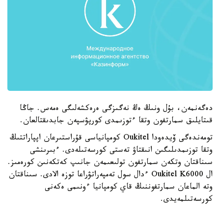
دەگەنمەن، بۇل ونىڭ ەڭ نەگىزگى ەرەكشەلىگى ەمەس. جاڭا
قىتايلىق سمارتفون وتقا ءتوزىمدى كورپۋسپەن جابدىقتالعان.
تومەندەگى ۆيدەودا Oukitel كومپانياسى قۇراستىرعان اپپاراتتىڭ
وتقا توزىمدىلىگىن انىقتاۋ تەستى كورسەتىلەدى. ءبىرىنشى
سىناقتان وتكەن سمارتفون تولىعىمەن جانىپ كەتكەنىن كورەمىز.
ال Oukitel K6000 ءدال سول تەمپەراتۋراعا توزە الادى. سىناقتان
وتە الماعان سمارتفوننىڭ قاي كومپانيا ءونىمى ەكەنى
كورسەتىلمەيدى.