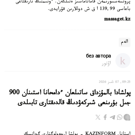
پروتسەسسورىمەن قاماتاماسىز ەتىلگەن. ءونىمنىڭ نارىقتاعى
باعاسى 139,99 ا ق ش دوللارىن قۇرايدى.
massaget.kz
الەم
без автора
اۆتور
09:25, 07 تامىز 2026
پولشادا بالمۇزداق ساتىلعان ءدامحانا استىنان 900
جىل بۇرىنعى شىركەۋدىڭ قالدىقتارى تابىلدى
استانا. KAZINFORM - پولشا ارحەولوگتارى گدانسك