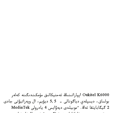
Oukitel K6000 اپپاراتىنىڭ تەحنيكالىق مۇمكىندىگىنە كەلەر
بولساق، ديسپلەي دياگونالى - 5,5 ديۋيم، ال وپەراتيۆتى جادى
2 گيگابايتقا تەڭ. ءموبيلدى ديەۆايس 4 يادرولى MediaTek