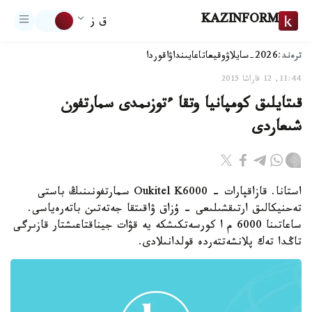
KAZINFORM
ق ز
ترەند:
2026-سايلاۋ
وقيعا
تاعايىنداۋ
اقوردا
11:44, 12 قاراشا 2015
قىتايلىق كومپانيا وتقا ءتوزىمدى سمارتفون
شىعاردى
استانا. قازاقپارات - Oukitel K6000 سمارتفونىنىڭ باستى
تەحنيكالىق ارتىقشىلىعى - ۇزاق ۋاقىتقا جەتەتىن باتەرەياسى.
ساعاتىنا 6000 م ا كورسەتكىشكە يە قۋات جيناقتاعىشتار قازىرگى
تاڭدا تەك پلانشەتتەردە قولدانىلادى.