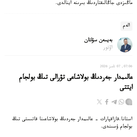
ماڭىزدى جاڭالىقتاردىڭ بىرىنە اينالدى.
الەم
بەيسەن سۇلتان
اۆتور
07:06, 07 تامىز 2026
عالىمدار جەردىڭ بولاشاعى تۋرالى تىڭ بولجام
ايتتى
استانا.قازاقپارات - عالىمدار جەردىڭ بولاشاعىنا قاتىستى تىڭ
بولجام ۇسىندى.