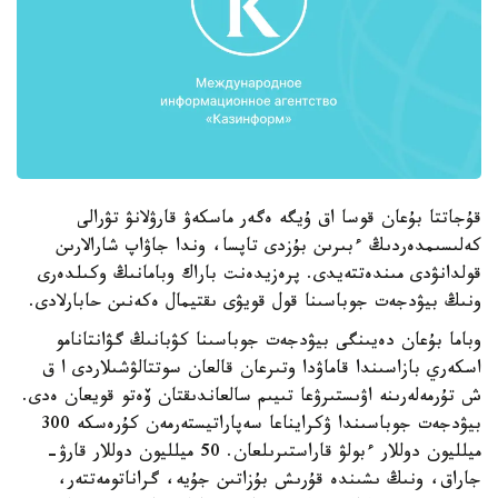
قۇجاتتا بۇعان قوسا اق ۇيگە ەگەر ماسكەۋ قارۋلانۋ تۋرالى
كەلىسىمدەردىڭ ءبىرىن بۇزدى تاپسا، وندا جاۋاپ شارالارىن
قولدانۋدى مىندەتتەيدى. پرەزيدەنت باراك وبامانىڭ وكىلدەرى
ونىڭ بيۋدجەت جوباسىنا قول قويۋى ىقتيمال ەكەنىن حابارلادى.
وباما بۇعان دەيىنگى بيۋدجەت جوباسىنا كۋبانىڭ گۋانتانامو
اسكەري بازاسىندا قاماۋدا وتىرعان قالعان سوتتالۋشىلاردى ا ق
ش تۇرمەلەرىنە اۋىستىرۋعا تىيىم سالعاندىقتان ۆەتو قويعان ەدى.
بيۋدجەت جوباسىندا ۋكرايناعا سەپاراتيستەرمەن كۇرەسكە 300
ميلليون دوللار ءبولۋ قاراستىرىلعان. 50 ميلليون دوللار قارۋ-
جاراق، ونىڭ ىشىندە قۇرىش بۇزاتىن جۇيە، گراناتومەتتەر،