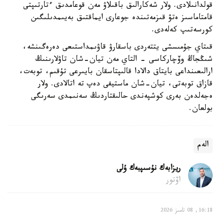
قولدانىلادى. ولار شەكارالىق باقىلاۋ مەن قوعامدىق ءتارتىپتى
قامتاماسىز ەتۋ قىزمەتىندە جوعارى ايماقتىق بەيىمدىلىگىن
كورسەتىپ كەلەدى.
قىتاي جۇمىسشى يتتەردى باسقارۋ قاۋىمداستىعى دەرەگىنشە،
شىڭجاڭ وۆچاركاسى - التاي مەن تيان-شان تاۋلارىنىڭ
ارالىعىنداعى بايتاق دالادا قالىپتاسقان بايىرعى تۇقىم، توبەت،
قازاق توبەتى، تيان-شان ماستيفى دەپ تە اتالادى. ولار
ەجەلدەن بەرى كوشپەندى حالىقتاردىڭ سەنىمدى سەرىگى
بولعان.
الەم
ريزابەك نۇسىپبەك ۇلى
اۆتور
16:18, 08 تامىز 2026