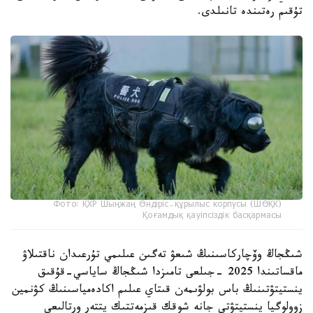
تۇقىم رەتىندە تانىلدى.
Фото: ҚХР Шыңжаң Өндіріс-құрылыс корпусы (ШӨҚК)
Қоғамдық қауіпсіздік басқармасы
شىڭجاڭ وۆچاركاسىنىڭ شىعۋ تەگىن عىلىمي تۇرعىدان ناقتىلاۋ
ماقساتىندا 2025 -جىلعى تامىزدا شىڭجاڭ ساياسي-قۇقىق
ينستيتۋتىنىڭ باس بولۋىمەن قىتاي عىلىم اكادەمياسىنىڭ كۋنمين
زوولوگيا ينستيتۋتى جانە شوقك قىزمەتتىك يتتەر ورتالىعى