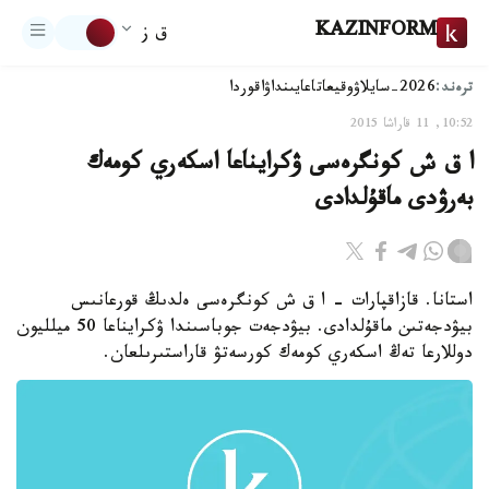
KAZINFORM
ق ز
ترەند:
2026-سايلاۋ
وقيعا
تاعايىنداۋ
اقوردا
10:52, 11 قاراشا 2015
ا ق ش كونگرەسى ۋكرايناعا اسكەري كومەك
بەرۋدى ماقۇلدادى
استانا. قازاقپارات - ا ق ش كونگرەسى ەلدىڭ قورعانىس
بيۋدجەتىن ماقۇلدادى. بيۋدجەت جوباسىندا ۋكرايناعا 50 ميلليون
دوللارعا تەڭ اسكەري كومەك كورسەتۋ قاراستىرىلعان.