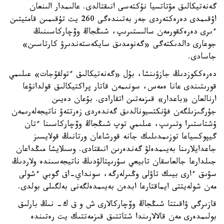
گەنەتيكالىق مۋتاتسيا نۇكتەسى انىقتالدى. عالىمدار الىنعان
اۋقىمدى دەرەكتەردى جەر بەتىندەگى 260 يت تۇقىمىن قامتيتىن
ءىرى دەرەكقورمەن سالىستىرىپ، شىڭجاڭ وۆچاركاسىنىڭ
جوعارى دالدىكتەگى «گەنومدىق سايكەستەندىرۋ كارتاسىن»
جاسادى.
دەرەككوزدىڭ جازۋىنشا، بۇل «گەنەتيكالىق ءتولقۇجات» عىلىمي
قورىتىندى عانا ەمەس، سونىمەن قاتار پراكتيكالىق قولدانۋعا
ارنالعان «باعدار» قىزمەتىن اتقارادى. بۇعان دەيىن
جۇرگىزىلگەن فۋنكتسيونالدىق گەندەردى زەرتتەۋ ناتيجەلەرىمەن
ۇشتاستىرا وتىرىپ، عىلىمي توپ شىڭجاڭ وۆچاركاسىنا ءتان
گيپوكسياعا توزىمدىلىك جانە قورشاعان ورتانىڭ قولايسىز
جاعدايلارىنا بەيىمدەلۋ گەندەرىن انىقتادى. وسىلايشا مىڭداعان
جىلدارعا جالعاسقان تابيعي سۇرىپتالۋدىڭ ناتيجەسىندە ولاردىڭ
سۋىق ءارى بيىك تاۋلى وڭىرلەرگە، سونداي-اق گوبي ءشولى
مەن شولەيتتى ايماقتارعا ابدەن بەيىمدەلگەنى بەلگىلى بولدى.
قازىرگى ۋاقىتتا شىڭجاڭ وۆچاركالارى ش و ق ك- نىڭ بارلىق
بولىمدەرى مەن قالالارىندا شتاتتىق قىزمەتتىك يت رەتىندە