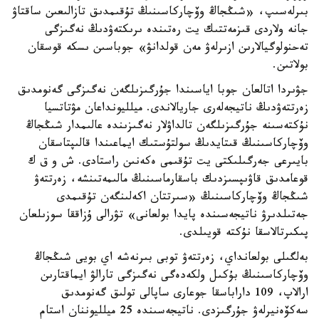
بىرلەسىپ، «شىڭجاڭ وۆچاركاسىنىڭ تۇقىمدىق تازالىعىن ساقتاۋ
جانە ولاردى قىزمەتتىك يت رەتىندە ىرىكتەۋدىڭ نەگىزگى
تەحنولوگيالارىن ازىرلەۋ مەن قولدانۋ» جوباسىن ىسكە قوسقان
بولاتىن.
جۋىردا اتالعان جوبا اياسىندا جۇرگىزىلگەن نەگىزگى گەنومدىق
زەرتتەۋدىڭ ناتيجەلەرى جاريالاندى. ميلليونداعان مۋتاتسيا
نۇكتەسىنە جۇرگىزىلگەن تالداۋلار نەگىزىندە عالىمدار شىڭجاڭ
وۆچاركاسىنىڭ قىتايدىڭ سولتۇستىك ايماعىندا قالىپتاسقان
بايىرعى جەرگىلىكتى يت تۇقىمى ەكەنىن راستادى. ش و ق ك
قوعامدىق قاۋىپسىزدىك باسقارماسىنىڭ مالىمەتىنشە، زەرتتەۋ
شىڭجاڭ وۆچاركاسىنىڭ «سىرتتان اكەلىنگەن تۇقىمدى
جەتىلدىرۋ ناتيجەسىندە پايدا بولعانى» تۋرالى ۇزاققا سوزىلعان
پىكىرتالاسقا نۇكتە قويىلدى.
بەلگىلى بولعانداي، زەرتتەۋ توبى بىرنەشە اي بويى شىڭجاڭ
وۆچاركاسىنىڭ بۇكىل ولكەدەگى نەگىزگى تارالۋ ايماقتارىن
ارالاپ، 109 داراباسقا جوعارى ساپالى تولىق گەنومدىق
سەكۆەنيرلەۋ جۇرگىزدى. ناتيجەسىندە 25 ميلليوننان استام