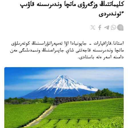
كليماتتىڭ وزگەرۋى ماتچا وندىرىسىنە قاۋىپ
ءتوندىردى
استانا.قازاقپارات - جاپونيادا اۋا تەمپەراتۋراسىنىڭ كوتەرىلۋى
ماتچا وندىرىسىنە قاجەتتى شاي جاپىراعىنىڭ ونىمدىلىگى مەن
دامىنە اسەر ەتە باستادى.