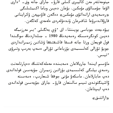
مينومەتتەر مەن كاليبرى كىشى قارۋ- جاراق جانە وق- ءدارى
الۋعا جۇمسالۋى مۇمكىن. بۇعان دەيىن وباما اكىمشىلىگى
«رەسەيدى ارانداتۋى مۇمكىن» دەگەن قاۋىپپەن ۋكراينانى
قارۋلاندىرۋعا شاقىرعان ۇندەۋلەردى ەلەمەي كەلگەن.
بيۋدجەت جوباسى بويىنشا، اق ءۇي بەلگىلى ءبىر مەرزىمگە
دەيىن كونگرەسسكە رەسەيدىڭ 1980 - جىلداردىڭ سوڭىندا
قول قويعان ورتا جانە قىسقا قاشىقتىققا ۇشاتىن زىمىرانداردى
جويۋ تۋرالى كەلىسىمدى بۇزباعانى تۋرالى ەسەپ بەرىپ وتىرۋى
ءتيىس.
ماۋسىم ايىندا جاريالاعان ەسەبىندە مەملەكەتتىك دەپارتامەنت
رەسەي بيلىگى كەلىسىمدى بۇزاتىن زىمىران جۇيەسىن قولداندى
دەپ حابارلاعان. ماسكەۋ مۇنى جوققا شىعارىپ، ەسەسىنە
ۆاشينگتوندى تىيىم سالىنعان قارۋ- جاراق جۇيەسىن قولداندى
دەپ ايىپتاعان.
«ازاتتىق»