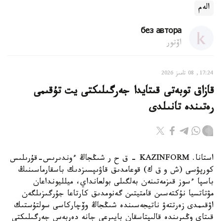
الەم
без автора
اۆتور
17:24, 08 تامىز 2026
قازاق توبەتى قىتايدا جەرگىلىكتى يت تۇقىمى
رەتىندە تانىلدى
استانا. KAZINFORM – ق ح ر شىڭجاڭ ءوندىرىس-قۇرىلىس
كورپۋسى (ش و ق ك) قوعامدىق قاۋىپسىزدىك باسقارماسىنىڭ
باسپا ءسوز قىزمەتىنەن بەلگىلى بولعانداي، ميلليونداعان
مۋتاتسيا نۇكتەسىن قامتيتىن گەنومدىق كارتاعا جۇرگىزىلگەن
اۋقىمدى زەرتتەۋ ناتيجەسىندە شىڭجاڭ وۆچاركاسى سولتۇستىك
قىتاي وڭىرىندە قالىپتاسقان بايىرعى جانە دەربەس جەرگىلىكتى