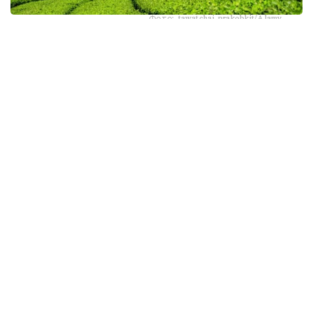
Фото: tawatchai prakobkit/Alamy
اسىرەسە جازعى اپتاپ، جىلى تۇندەر جانە كوكتەمدەگى اۋا
رايىنىڭ قۇبىلمالىلىعى شاي بۇتالارىنا قوسىمشا سالماق ءتۇسىرىپ
وتىر. عالىمدار ماسەلەنى شەشۋ ءۇشىن ىستىققا ءتوزىمدى
سۇرىپتاردى گەنومدىق ادىستەرمەن ىرىكتەۋگە كىرىسكەن، دەپ
حابارلايدى turkystan.kz newscientist.com-عا سىلتەمە
جاساپ.
الايدا الەۋمەتتىك جەلىلەردە تاراعان «تەمپەراتۋرا تاعى 1°C- قا
كوتەرىلسە، ماتچا مۇلدە جوعالادى» دەگەن مالىمدەمەنى عىلىمي
تۇرعىدان دالەلدەنگەن بولجام دەۋگە بولمايدى. قازىرگى
زەرتتەۋلەر كليماتتىڭ جىلىنۋى ءونىم كولەمىن ازايتىپ، جوعارى
ساپالى ماتچانىڭ ءدامىن وزگەرتۋى مۇمكىن ەكەنىن كورسەتەدى.
ءبىراق ناقتى ءبىر گرادۋسقا بايلانعان جويىلۋ شەگى انىقتالعان
جوق.
ماتچا كادىمگى كەپتىرىلگەن شاي جاپىراعىنان ەمەس، تەنچا