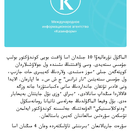
الماگۇل نۇرعاليەۆا 10 جىلدان اسا ۋاقىت بويى كوندۋكتور بولىپ
جۇمىس ىستەيدى. وسى ۋاقىتتىڭ ىشىندە ول جولاۋشىلاردان
كوپتەگەن جىلى ءسوز ەستىدى. ولاردىڭ كەيبىرى حات جازىپ،
ول جۇمىس ىستەيتىن "نار ترانس" ج ش س- عا اپارعان. الايدا
ونى قادىر تۇتقان جانداردىڭ سانى ەكىباستۇزدا جانە وزگە
قالالاردا مىڭداپ سانالادى، ءبىراق ءوزى بۇل جايتتان بەيحابار
ەدى. بۇل وقيعا الماگۇلدىڭ جەرلەسى تاتيانا رومانەسكۇل
"ودنوكلاسسنيكي" الەۋمەتتىك جەلىسىنە كوندۋكتور ايەلمەن
تۇسكەن سۋرەتىن سالعاننان كەيىن باستالعان.
سۋرەت جاريالانعان ءبىرىنشى تاۋلىكتەردە وعان 4 مىڭنان اسا