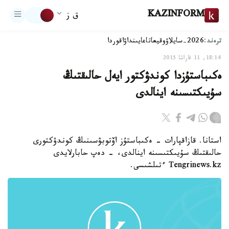
KAZINFORM
ق ز
ترەند:
2026-سايلاۋ
وقيعا
تاعايىنداۋ
اقوردا
18:14, 11 قاراشا 2015
ەكىباستۇزدا كوندۋكتور ايەل حالىقتىڭ
سۇيىكتىسىنە اينالدى
استانا. قازاقپارات - ەكىباستۇز اۆتوبۋسىنىڭ كوندۋكتورى
حالىقتىڭ سۇيىكتىسىنە اينالدى، - دەپ حابارلايدى
Tengrinews.kz ءتىلشىسى.