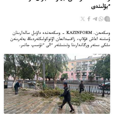
ءبۇلىندى
وسكەمەن. KAZINFORM - وسكەمەندە داۋىل سالدارىنان
ۇستىنە اعاش قۇلاپ، زاقىمدانعان اۆتوكولىكتەردىڭ يەلەرىنەن
ىشكى ىستەر ورگاندارىنا وتىنىشتەر ءالى ءتۇسىپ جاتىر.