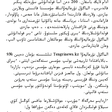
ادام لايك باسقان. 200 دەن اسا قولدانۋشى سۋرەتكە پىكىر
قالدىرىپ، الماگۇل نۇرعاليەۆانىڭ جۇمىسىنا قاتىستى ويلارىن
جازدى. ولاردىڭ قاتارىندا ەكىباستۇزدىقتار عانا ەمەس، پاۆلودار،
قاراعاندى، استانا، بريانسك جانە ياكۋتيا تۇرعىندارى دا بولدى.
«ونىڭ ورنى قازاقستان پارلامەنتىندە»، - دەپ جازدى
قولدانۋشىلاردىڭ ءبىرى ۆيكتور حلىستوۆ. تاعى ءبىر قولدانۋشى
الماگۇل نۇرعاليەۆانىڭ ونىڭ جوعالتقان انىقتاماسىن تاۋىپ الىپ،
وعان قايتارعانىن جازدى.
الماگۇل نۇرعاليەۆا Tengrinews.kz تىلشىسىنە بۇعان دەيىن №9
-بالاباقشادا تاربيەشى بولىپ جۇمىس ىستەگەنىن ايتتى، ءبىراق
قايتا قۇرۋ كەزەڭىندە تابىسى جوعارى جۇمىس ىزدەپ، بازاردا
ساتۋشى بولعان. ول جالعىز قىزىن اياقتاندىرۋعا تىرىسىپتى.
كەيىن ونىڭ قۇربىسى رەيستە ورنىنا جۇمىس ىستەپ بەرۋىن
وتىنگەن. ول ءسويتىپ، اۆتوبۋستا كوندۋكتور بولىپ جۇمىس
ىستەپ قالىپتى.
ءاردايىم سەرگەك ءجۇرىپ، جولاۋشىلارعا جاقسى كوڭىل كۇي
سىيلاۋ قولىڭىزدان قالاي كەلەدى دەگەن سۇراققا ول: