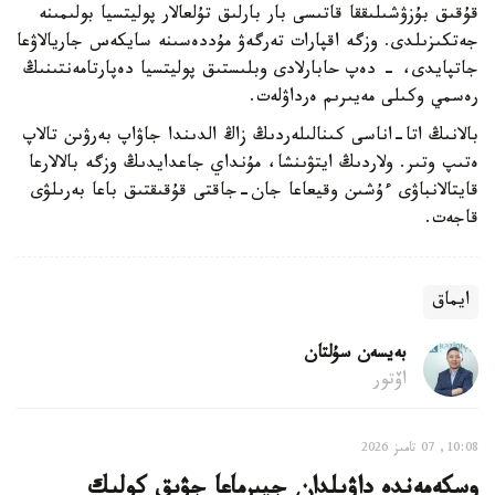
قۇقىق بۇزۋشىلىققا قاتىسى بار بارلىق تۇلعالار پوليتسيا بولىمىنە
جەتكىزىلدى. وزگە اقپارات تەرگەۋ مۇددەسىنە سايكەس جاريالاۋعا
جاتپايدى، - دەپ حابارلادى وبلىستىق پوليتسيا دەپارتامەنتىنىڭ
رەسمي وكىلى مەيىرىم ەرداۋلەت.
بالانىڭ اتا-اناسى كىنالىلەردىڭ زاڭ الدىندا جاۋاپ بەرۋىن تالاپ
ەتىپ وتىر. ولاردىڭ ايتۋىنشا، مۇنداي جاعدايدىڭ وزگە بالالارعا
قايتالانباۋى ءۇشىن وقيعاعا جان-جاقتى قۇقىقتىق باعا بەرىلۋى
قاجەت.
ايماق
بەيسەن سۇلتان
اۆتور
10:08, 07 تامىز 2026
وسكەمەندە داۋىلدان جيىرماعا جۋىق كولىك