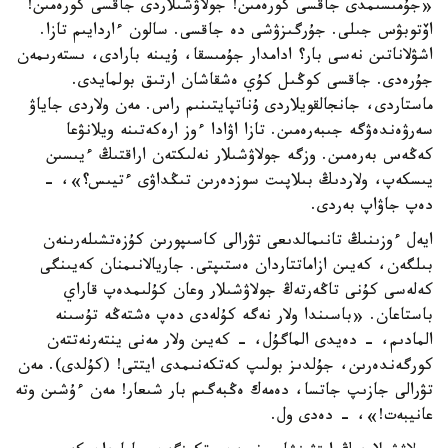
«جۇمىسىمدى جاقسى كورەمىن! جولاۋشىلاردى جاقسى كورەمىن!
اۆتوبۋس جىلى. جۇرگىزۋشى دە جاقسى. سالون ءاردايىم تازا.
اشۋلاناتىن نەسى بار؟ ادامدار جۇمىسقا، ۇيىنە بارادى، ىستەرىمەن
جۇرەدى. جاقسى كوڭىل كۇي ەشقاشان ارتىق بولمايدى.
ماستاردى، جانجالقويلاردى ۇناتپايتىنىم راس. مەن ولاردى جاياۋ
سەرۋەندەۋگە جىبەرەمىن. تازا اۋادا ءوز ارەكەتىنە ويلانۋعا
كەڭەس بەرەمىن. وزگە جولاۋشىلار نەلىكتەن اراقتىڭ ءيىسىن
يىسكەپ، ولاردىڭ بىلاپىت سوزدەرىن تىڭداۋى ءتيىس؟»، -
دەپ جاۋاپ بەردى.
ايەل ءوزىنىڭ تانىمالدىعى تۋرالى كاسىپورىن كۇزەتشىلەرىنەن
بىلگەن، كەيىن ازاماتتاردان ەستىپتى. جاريالانىمنان كەيىنگى
كەلەسى كۇنى تاڭەرتەڭ جولاۋشىلار وعان كۇلىمدەپ قاراي
باستاعان. «باسىندا ولار نەگە كۇلەدى دەپ ەشتەڭە تۇسىنە
المادىم، - دەيدى الماگۇل، - كەيىن ولار مەنى ينتەرنەتتەن
كورگەندەرىن، جۇلدىز بولىپ كەتكەنىمدى ايتتى! (كۇلدى). مەن
تۋرالى جازىپ جاتسا، دەمەك ەڭبەگىم بار شىعار! مەن ءۇشىن وتە
عانيبەت!»، - دەدى ول.