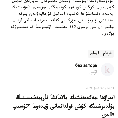
جولاۋشىلاردىڭ ايتۋىنشا، ونىمەن وتكىزگەن ساپاردان كەيىن
كۇنى بويى كوڭىل كۇيلەرى كوتەرىڭكى جۇرەدى. الەۋمەتتىك
جەلىدە ەكىباستۇزعا كەلىپ، الماگۇل نۇرعاليەۆامەن بىرگە
جەتىنشى اۆتوبۋسپەن جۇرگىسى كەلەتىندەردىڭ سانى ارتىپ
جاتىر. ال ونى نومەرى 335 جەتىنشى اۆتوبۋستا كەزدەستىرۋگە
بولادى.
قوعام
ايماق
без автора
اۆتور
12:24, 07 تامىز 2026
اتىراۋدا جەكەمەنشىك بالاباقشا تاربيەشىسىنىڭ
بۇلدىرشىنگە كۇش قولدانعانى ۆيدەوعا ءتۇسىپ
قالدى