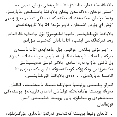
بالانىڭ جاقىندارىنىڭ ايتۋىنشا، تاربيەشى بۇعان دەيىن دە
ءىستى بولعان. دەگەنمەن بۇدان بالاباقشا باسشىلىعى حابارسىز.
وقيعا بولعان جەكەمەنشىك مەكتەپكە دەيىنگى ءبىلىم بەرۋ ۇيىمى
ءۇش اي بۇرىن اشىلعان. قازىر مۇندا 24 بالا تاربيەلەنەدى.
بالاباقشا قۇرىلتايشىسى ناعيما امانقوسوۆا بۇل جاعدايدىڭ العاش
رەت تىركەلگەنىن ايتىپ، اتا-انادان كەشىرىم سۇرادى.
- ءبىز مۇنى بىلگەن جوقپىز. بۇل جاعدايدى اتا-اناسىمەن
بىرگە بىلدىك. تاربيەشىنىڭ ۇيىنە بارىپ سويلەستىك، ءبىراق
ول ناقتى جاۋاپ بەرە المادى. بالانى تولىق مەديتسينالىق
تەكسەرۋدەن وتكىزۋگە كومەكتەسۋگە دايىن ەكەنىمىزدى اتا-
اناسىنا حابارلادىق، - دەدى بالاباقشا قۇرىلتايشىسى.
اتىراۋ وبلىستىق پوليتسيا دەپارتامەنتىنىڭ مالىمەتىنشە، اتالعان
دەرەك بويىنشا «كامەلەتكە تولماعان ادامدى تاربيەلەۋ جونىندەگى
مىندەتتەردى ورىنداماۋ» بابى بويىنشا قىلمىستىق ءىس
قوزعالعان.
- اتالعان وقيعا بويىنشا كەشەندى تەرگەۋ امالدارى جۇرگىزىلۋدە.