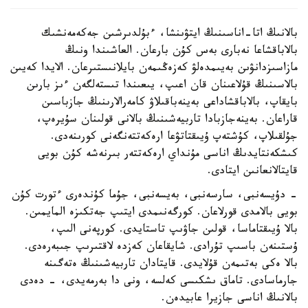
بالانىڭ اتا-اناسىنىڭ ايتۋىنشا، ءبۇلدىرشىن جەكەمەنشىك
بالاباقشاعا نەبارى بەس كۇن بارعان. العاشىندا ونىڭ
مازاسىزدانۋىن بەيىمدەلۋ كەزەڭىمەن بايلانىستىرعان. الايدا كەيىن
بالاسىنىڭ قۇلاعىنان قان اعىپ، يىعىندا تىستەلگەن ءىز بارىن
بايقاپ، بالاباقشاداعى بەينەباقىلاۋ كامەرالارىنىڭ جازباسىن
قاراعان. بەينەجازبادا تاربيەشىنىڭ بالانى قولىنان سۇيرەپ،
جۇلقىلاپ، كۇشتەپ ۇيىقتاتۋعا ارەكەتتەنگەنى كورىنەدى.
كىشكەنتايدىڭ اناسى مۇنداي ارەكەتتەر بىرنەشە كۇن بويى
قايتالانعانىن ايتادى.
- دۇيسەنبى، سارسەنبى، بەيسەنبى، جۇما كۇندەرى ءتورت كۇن
بويى بالامدى قورلاعان. كورگەنىمدى ايتىپ جەتكىزە المايمىن.
بالا ۇيىقتاماسا، قولىن جاۋىپ تاستايدى. كورپەنى الىپ،
ۇستىنەن باسىپ تۇرادى. شايقاعان كەزدە لاقتىرىپ جىبەرەدى.
بالا ەكى بەتىمەن قۇلايدى. قايتادان تاربيەشىنىڭ ەتەگىنە
جارماسادى. تاماق ىشكىسى كەلسە، ونى دا بەرمەيدى، - دەدى
بالانىڭ اناسى جازيرا عابيدەن.