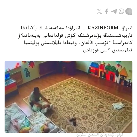
اتىراۋ. KAZINFORM - اتىراۋدا جەكەمەنشىك بالاباقشا
تاربيەشىسىنىڭ بۇلدىرشىنگە كۇش قولدانعانى بەينەباقىلاۋ
كامەراسىنا ءتۇسىپ قالعان. وقيعاعا بايلانىستى پوليتسيا
قىلمىستىق ءىس قوزعادى.
فوتو: ۆيدەودان الىنعان سكرين