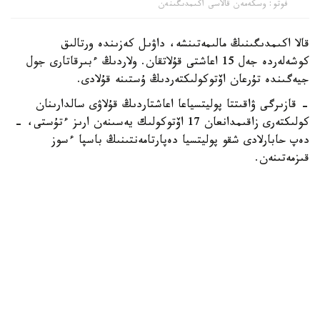
فوتو: وسكەمەن قالاسى اكىمدىگىنەن
قالا اكىمدىگىنىڭ مالىمەتىنشە، داۋىل كەزىندە ورتالىق
كوشەلەردە جەل 15 اعاشتى قۇلاتقان. ولاردىڭ ءبىرقاتارى جول
جيەگىندە تۇرعان اۆتوكولىكتەردىڭ ۇستىنە قۇلادى.
- قازىرگى ۋاقىتتا پوليتسياعا اعاشتاردىڭ قۇلاۋى سالدارىنان
كولىكتەرى زاقىمدانعان 17 اۆتوكولىك يەسىنەن ارىز ءتۇستى، -
دەپ حابارلادى شقو پوليتسيا دەپارتامەنتىنىڭ باسپا ءسوز
قىزمەتىنەن.
پوليتسياعا ءالى بارلىق زارداپ شەككەن كولىك يەلەرى جۇگىنىپ
ۇلگەرمەگەن بولۋى دا مۇمكىن.