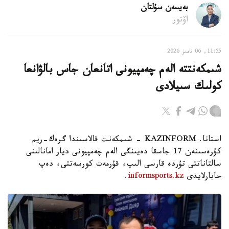
بەيسەن سۇلتان
اۆتور
11:55, 06 تامىز 2026
شىمكەنتتە الەم چەمپيونى اتانعان جاس بالۋانعا
كولىك سىيلادى
استانا. KAZINFORM - شىمكەنت قالاسىندا گرەك-ريم
كۇرەسىنەن 17 جاسقا دەيىنگى الەم چەمپيونى ديار امانالىنى
سالتاناتتى تۇردە قارسى الىپ، قۇرمەت كورسەتتى، دەپ
حابارلايدى
informsports.kz
.