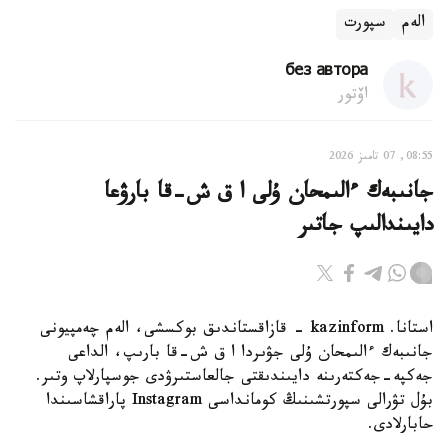
الەم
سپورت
без автора
اۆتور
08:55, 07 تامىز 2026
جانىبەك ءالىمحان ۇلى ا ق ش-قا بارۋعا
دايىندالىپ جاتىر
استانا. kazinform - قازاقستاندىق بوكسشى، الەم چەمپيونى
جانىبەك ءالىمحان ۇلى جۋىردا ا ق ش-قا بارىپ، الداعى
جەكپە-جەكتەرىنە دايىندىقتى جالعاستىرۋدى جوسپارلاپ وتىر.
بۇل تۋرالى سپورتشىنىڭ كومانداسى Instagram پاراقشاسىندا
حابارلادى.