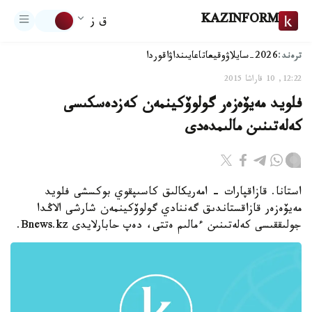
KAZINFORM
ق ز
ترەند:
2026-سايلاۋ
وقيعا
تاعايىنداۋ
اقوردا
12:22, 10 قاراشا 2015
فلويد مەيۆەزەر گولوۆكينمەن كەزدەسكىسى
كەلەتىنىن مالىمدەدى
استانا. قازاقپارات - امەريكالىق كاسىپقوي بوكسشى فلويد
مەيۆەزەر قازاقستاندىق گەننادي گولوۆكينمەن شارشى الاڭدا
جولىققىسى كەلەتىنىن ءمالىم ەتتى، دەپ حابارلايدى Bnews.kz.