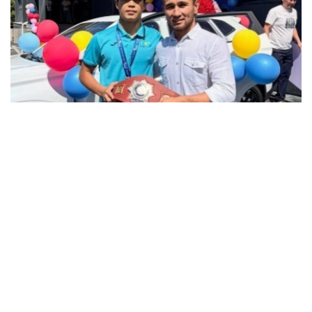
فوتو: instagram.com/ grekoroman_wrestlingkz
باكۋدە وتكەن جاسوسپىرىمدەر اراسىنداعى الەم چەمپيوناتىندا 55
كەلىگە دەيىنگى سالماق دارەجەسىندە التىن مەدال جەڭىپ العان
جاس بالۋانعا سۋ جاڭا اۆتوكولىك پەن اسىل تۇقىمدى تۇلپار
سىيعا تارتىلدى.
چەمپيون جەڭىستەن كەيىنگى اسەرىن ءبولىسىپ، جەتىستىككە
جەتۋ جولىندا قولداۋ كورسەتكەن جاتتىقتىرۋشىلارىنا، اتا-
اناسىنا جانە جانكۇيەرلەرگە العىسىن ءبىلدىردى.
- بۇل جەڭىستىڭ قۋانىشىن سوزبەن جەتكىزۋ قيىن. وسى كۇنگە