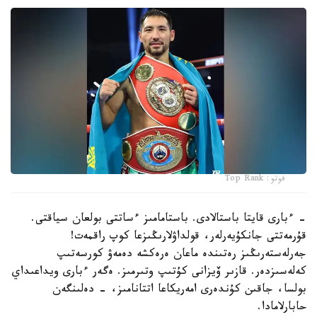
فوتو: Top Rank
- ءبارى قايتا باستالادى. باستامامىز ءساتتى بولعان سياقتى.
قۇرمەتتى جانكۇيەرلەر، قولداۋلارىڭىزعا كوپ راقمەت!
جەرلەستەرىڭىز رەتىندە ماعان ەرەكشە دەمەۋ كورسەتىپ
كەلەسىزدەر. قازىر ۆيزانى كۇتىپ وتىرمىز. ەگەر ءبارى ويداعىداي
بولسا، جاقىن كۇندەرى امەريكاعا اتتانامىز، - دەلىنگەن
حابارلامادا.