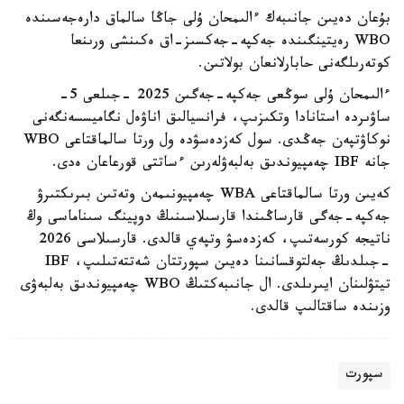
بۇعان دەيىن جانىبەك ءالىمحان ۇلى جاڭا سالماق دارەجەسىندە
WBO رەيتينگىندە جەكپە-جەكسىز-اق ەكىنشى ورىنعا
كوتەرىلگەنى حابارلانعان بولاتىن.
ءالىمحان ۇلى سوڭعى جەكپە-جەگىن 2025 -جىلعى 5-
ساۋىردە استانادا وتكىزىپ، فرانسيالىق اناۋەل نگاميسسەنگەنى
نوكاۋتپەن جەڭدى. سول كەزدەسۋدە ول ورتا سالماقتاعى WBO
جانە IBF چەمپيوندىق بەلبەۋلەرىن ءساتتى قورعاعان ەدى.
كەيىن ورتا سالماقتاعى WBA چەمپيونىمەن وتەتىن بىرىكتىرۋ
جەكپە-جەگى قارساڭىندا قارسىلاسىنىڭ دوپينگ سىناماسى وڭ
ناتيجە كورسەتىپ، كەزدەسۋ وتپەي قالدى. قارسىلاسى 2026
-جىلدىڭ جەلتوقسانىنا دەيىن سپورتتان شەتتەتىلىپ، IBF
تيتۋلىنان ايىرىلدى. ال جانىبەكتىڭ WBO چەمپيوندىق بەلبەۋى
وزىندە ساقتالىپ قالدى.
سپورت