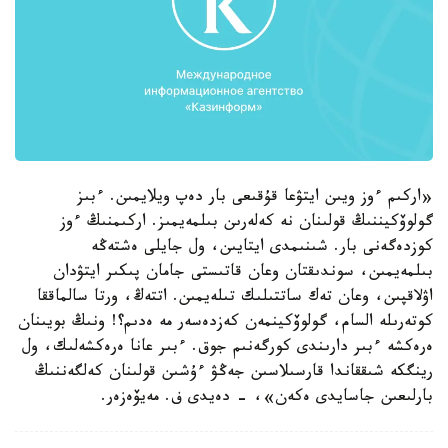
«اركىم ءوز ويىن ايتۋعا قۇقىعى بار دەپ ويلايمىن. ءبىز
گولوۆكيننىڭ قولىنان نە كەلەرىن بىلمەيمىز. اركىمنىڭ ءوز
كوزدەگەنى بار. شىنىمدى ايتايىن، ول جايلى ەشتەڭە
بىلمەيمىن، سوندىقتان وعان قاتىستى جامان پىكىر ايتۋدان
اۋلاقپىن، وعان تەك ساتتىلىك تىلەيمىن. اتتەڭ، ورتا سالماققا
كوتەرىلە السام، گولوۆكينمەن كەزدەسەر مە ەدىم؟! ونىڭ بويىنان
ەرەكشە ءبىر دارىندى كورگەنىم جوق. ءبىر عانا ەرەكشەلىك، ول
رينگكە شىققاندا قارسىلاسىن جەڭۋ ءۇشىن قولىنان كەلگەننىڭ
بارلىعىن جاسايدى ەكەن»، - دەيدى ف. مەيۆەزەر.