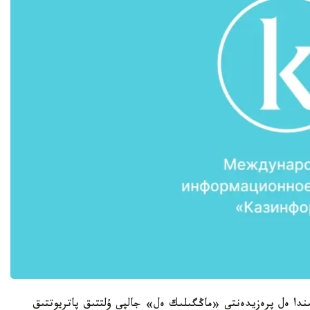
اسسامبلەياسىنىڭ 22- سەسسياسىندا ەل پرەزيدەنتى «ماڭگىلىك ەل» جالپى ۇلتتىق پاتريوتتىق