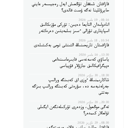
14:40, 19 مامىر 2026
قازاقتان شىققان تۇڭعىش ايەل رەجيسسەر عايني
حايرۋللينا نەگە ۇمىت قالدى؟
08:16, 19 مامىر 2026
انادولىدان التايعا دەيىن: تۇركى مۋزىكالىق
اسپاپتارى تۋرالى ءسىز بىلمەيتىن دەرەكتەر
10:54, 18 مامىر 2026
قازاقستان تاريحىنىڭ التىنشى تومى بەكىتىلدى
13:30, 16 مامىر 2026
ياساۋي كەسەنەسى قابىرعاسىنداعى
ەپيگرافيكالىق جازۋلار قۇپياسى
18:30, 30 ساۋىر 2026
شاكارىمنىڭ ءوزى اق كەبىنگە ورالىپ
جەرلەنبەسە دە، سۋرەتى كەبىنگە ورالىپ بىزگە
جەتتى
20:30, 20 ساۋىر 2026
تەگى موڭعول، وزدەرى تۇركىلەنگەن ايگىلى
تۇلعالار كىمدەر؟
08:30, 29 ناۋرىز 2026