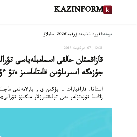
KAZINFORM
ترەند:
اقوردا
تاعايىنداۋ
وقيعا
2026-سايلاۋ
12:31, 07 قىركۇيەك 2015
قازاقستان حالقى اسسامبلەياسى تۋر
جۇزەگە اسىرىلۋىن قامتاماسىز ەتۋ ء
استانا. قازاقپارات - بۇگىن ق ر پارلامەنتى ماجى
زاڭىنا تۇزەتۋلەر مەن تولىقتىرۋلار ەنگىزۋ تۋرالى