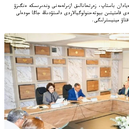
ا عىلىمي يدەيادان باستاپ، زەرتحانالىق ازىرلەمەنى وندىرىسكە ەنگىزۋ
ى قامتيتىن بيوتەحنولوگيالاردى دامىتۋدىڭ جاڭا مودەلى
قتاۋ مينيسترلىگى.