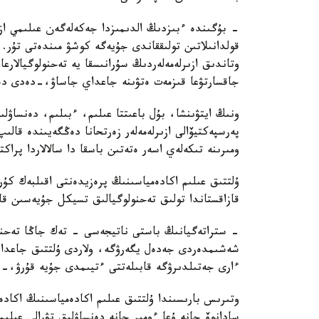
- بۇگىندە ءبىزدىڭ الدىمىزدا جەكەلەگەن عىلىمي ازىر
قولدانىلاتىن تولىققاندى جۇيەگە كوشۋ مىندەتى تۇر.
وتاندىق ازىرلەمەلەردىڭ سۇرانىسقا يە تەحنولوگيالارع
جاقسارتۋعا قىزمەت ەتۋىنە جاعداي جاساۋ،-دەدى دەن
ونىڭ ايتۋىنشا، بۇل باعىتتا عىلىم، ءبىلىم، دەنساۋل
پەرسپەكتيۆالى ازىرلەمەلەر زەرتحانا دەڭگەيىندە قال
ومىرىنە تىكەلەي اسەر ەتەتىن باسقا دا سالالاردا پراك
ۇلتتىق عىلىم اكادەمياسىنىڭ پرەزيدەنتى اقىلبەك كۇ
قازاقستاندا تولىق تەحنولوگيالىق تسيكل جۇيەسىن قال
- ستراتەگيانىڭ باستى ناتيجەسى - تەك جاڭا تەحنول
شەشىمدەردى جەدەل يگەرۋگە، ولاردى ۇلتتىق جاعدايع
ءارى جەتىلدىرۋگە قابىلەتتى ءتيىمدى جۇيە قۇرۋ،-د
وتىرىس بارىسىندا ۇلتتىق عىلىم اكادەمياسىنىڭ اكاد
سادانوۆ جانە ۇعا ءومىر جانە دەنساۋلىق تۋرالى عىلى