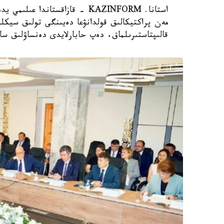
استانا. KAZINFORM - قازاقستاند
مەن پراكتيكالىق قولدانۋعا دەيىنگى تولىق سيكلد
قالىپتاستىرىلماق، دەپ حابارلايدى دەنساۋلىق سا