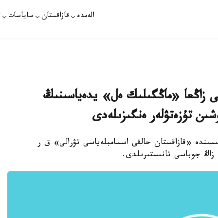
الەمدە
قازاقستان
ساياسات
ت
الى زاڭعا «ماڭگىلىك ەل» يدەياسىنىڭ
ۇشىن تۇزەتۋلەر ەنگىزىلەدى
لىسىندە «قازاقستان حالقى اسسامبلەياسى تۋرالى» ق ر
» زاڭ جوباسى تانىستىرىلدى.