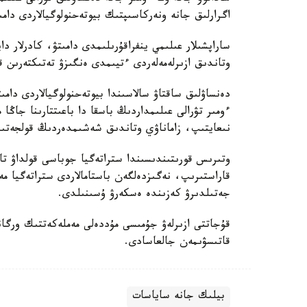
اگرارلىق جانە ونەركاسىپتىك بيوتەحنولوگيالاردى دامى
ساراپشىلار عىلىمي ينفراقۇرىلىمدى دامىتۋ، كادرلار دا
وتاندىق ازىرلەمەلەردى ءتيىمدى ەنگىزۋ تەتىكتەرىن قال
دەنساۋلىق ساقتاۋ سالاسىندا بيوتەحنولوگيالاردى دامى
ءومىر تۋرالى عىلىمداردىڭ باسقا دا باعىتتارىنا جاڭا
نىعايتىپ، زاماناۋي وتاندىق شەشىمدەردىڭ قولجەتىمدى
وتىرىس قورىتىندىسىندا ستراتەگيا جوباسى قولداۋ تاپ
قاراستىرىپ، نەگىزدەلگەن باستامالاردى ستراتەگيا
جەتىلدىرۋ كەزىندە ەسكەرۋ ۇسىنىلدى.
قۇجاتتى ازىرلەۋ جۇمىسى مۇددەلى مەملەكەتتىك ورگان
قاتىسۋىمەن جالعاسادى.
بيلىك جانە ساياسات