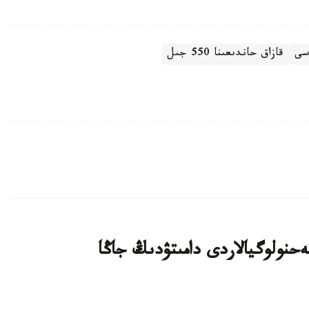
سى
قازاق حاندىعىنا 550 جىل
يىن بيوتەحنولوگيالاردى دامىتۋدىڭ جاڭا