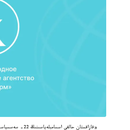
«قازاقستان حالقى 