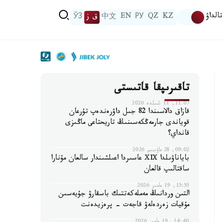
الداۋ
KZ
QZ
РУ
EN
中文
ق ز
ЎЗ
تاقىرىپقا قاتىستى
11:07, 11 شىلدە 2026
قازاق دالاسىندا 82 جىل داۋرەندەپ تۇرعان
قوياندى جارمەڭكەسىنىڭ تاريحتاعى ماڭىزى
قانداي؟
09:02, 28 ماۋسىم 2026
باياناۋىلدا ⅩⅨ عاسىردا اعىلشىندار سالعان مۇنارا
ساقتالىپ قالعان
15:55, 19 مامىر 2026
التىن وردانىڭ مەملەكەتتىك باسقارۋ جۇيەسىن
مۇقيات زەردەلەۋ قاجەت - پرەزيدەنت