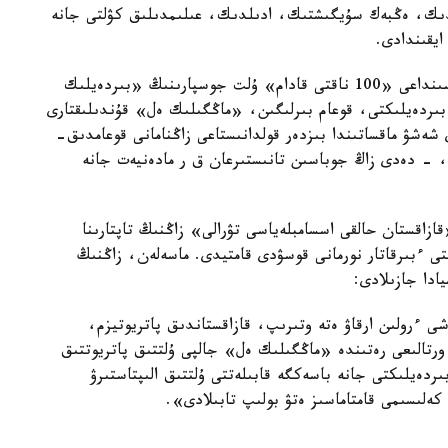
ەڭدىك، ەڭبەك سۇيگىشتىك، ادىلدىك، عىلىمدىلىق كۋلتى جانە
ايقىندادى.
مەملەكەت باسشىسىنىڭ 5 ينستيتۋتتى رەفورماسى اياسىنداعى «100 ناقتى قادام» ۇلت جوسپارىنىڭ «بىردەيلىك
قازاقستاندىق بىردەيلىكتى، قوعام بىرلىگىن، «ماڭگىلىك ەل» قۇندىلىقتارى
شەشۋ ماقساتىندا بىزدەر قولدانىستاعى زاڭنامانى قوعامدىق-
، - دەدى زاڭ جوباسىن تانىستىرعان ق ر مادەنيەت جانە
ازاقستان حالقى اسسامبلەياسى تۋرالى» زاڭنىڭ تاپتارىنا
ى ءبىرقاتار نورمانى قوسۋدى قامتيدى. ماسەلەن، زاڭنىڭ
ادا جازىلادى:
ى ءرولىن ارقاۋ ەتە وتىرىپ، قازاقستاندىق پاتريوتيزم،
 ورتالىعى رەتىندە «ماڭگىلىك ەل» جالپى ۇلتتىق پاتريوتتىق
ىردەيلىكتى جانە باسەكگە قابىلەتتى ۇلتتىق الىپتاستىرۋ
كەلىسىمى قامتاماسىز ەتۋ بولىپ تابىلادى».