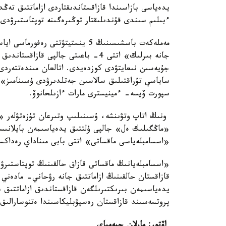
يدەياسى بازاسىندا قازاقستاندىقتاردى ازاماتتىق ت
ءبىلىم سىندى قۇندىلىقتار توڭىرەگىنە توپتاستىرۋدى 
جانە بىرلىك» اتتى 4- باعىتى جالپى 
جۇيەسىن نىعايتۋدى كوزدەيدى. اتالعان مىندەتتەردى 
ساياسي تۇراقتىلىق سالاسىن جەتلدىرۋدى ۇسىنامىز»
سپورت ۆيسە- ءمينيسترى مارات ءازىلحانوۆ.
ونىڭ اتاپ وتۋىنشە، ۇسىنىلىپ وتىرعان تۇزەتۋلەر «ق
«ماڭگىلىك ەل» جالپى ۇلتتىق يدەياسىمەن بايلانىست
«اسسامبلەياسى ماقساتى» اتتى بابى مىناداي رەداكسي
«اسسامبلەيانىڭ ماقساتى قازاق حالقىنىڭ توپتاستىرۋش
قازاقستان حالقىنىڭ ازاماتتىق جانە رۋحاني- مادەني
يدەياسىمەن بىرىكتىرىلگەن قازاقستاندىق ازاماتتىق ب
پروتسەسىند قازاقستان رەسپۋبليكاسىندا ەتنوسارالىق 
اۆتور: مارلان جيەمباي