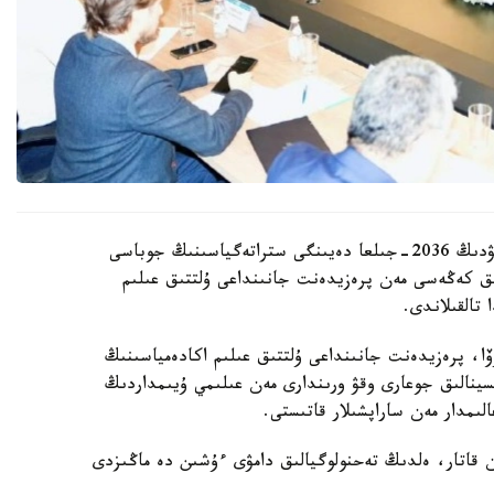
قازاقستان رەسپۋبليكاسىندا بيوتەحنولوگيالاردى دامىتۋدىڭ 2036-جىلعا دەيىنگى ستراتەگياسىنىڭ جوباسى
ىق كەڭەسى مەن پرەزيدەنت جانىنداعى ۇلتتىق عىلىم
تالقىلاندى.
وۆا، پرەزيدەنت جانىنداعى ۇلتتىق عىلىم اكادەمياسىنىڭ
تسينالىق جوعارى وقۋ ورىندارى مەن عىلىمي ۇيىمداردىڭ
ىمدار مەن ساراپشىلار قاتىستى.
ممەن قاتار، ەلدىڭ تەحنولوگيالىق دامۋى ءۇشىن دە ماڭىزدى