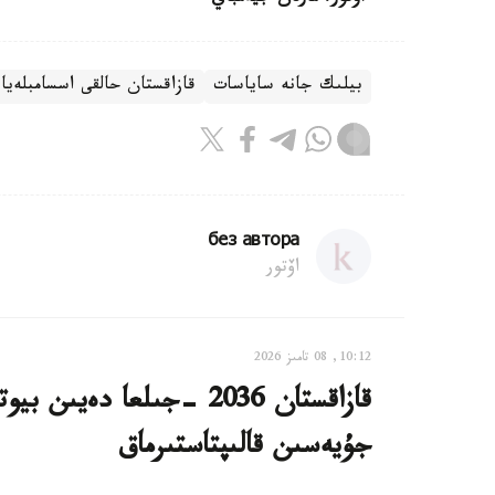
بيلىك جانە ساياسات
قازاقستان حالقى اسسامبلەيا
без автора
اۆتور
10:12, 08 تامىز 2026
قازاقستان 2036 -جىلعا دە
جۇيەسىن قالىپتاستىرماق