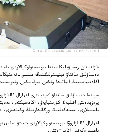
Фото: Денсаулық сақтау министрлігі
دەنساۋلىق ساقتاۋ مينيسترلىگىنىڭ عىلىمي-تەحنيكال
اكادەمياسىنىڭ الماتىدا وتكەن بىرلەسكەن وتىرىسىندا 
جيىنعا دەنساۋلىق ساقتاۋ ءمينيسترى اقمارال ءالنازار
پرەزيدەنتى اقىلبەك كۇرىشبايەۆ، اكادەميكتەر، مەدي
باسشىلارى، مەملەكەتتىك ورگانداردىڭ وكىلدەرى، عال
اقمارال ءالنازاروۆا بيوتەحنولوگيالاردى دامىتۋ عىلى
باعىت ەكەنىن اتاپ ءوتتى.