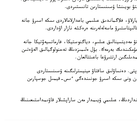
تۋ بويىنشا ۇسىنىستارىن تانىستىردى.
يارلاۋ، فلاگماندىق عىلىمي باعدارلامالاردى ىسكە اسىرۋ جانە
ىپتاستىرۋ ماسەلەلەرىنە ەرەكشە نازار اۋداردى.
تۋ مەديتسينالىق عىلىم، دياگنوستيكا، فارماتسيەۆتيكا جانە
 مۇمكىندىك بەرمەك. بۇل ەلىمىزدىڭ تەحنولوگيالىق الەۋەتىن
لىگىن ارتتىرۋعا باعىتتالعان.
تى. دەنساۋلىق ساقتاۋ مينيسترلىگىنە ۇسىنىستاردى
 مەن ونى ىسكە اسىرۋ جونىندەگى ءىس-قيمىل جوسپارىن
داردىڭ، عىلىمي ۇيىمدار مەن ساراپشىلار قاۋىمداستىعىنىڭ