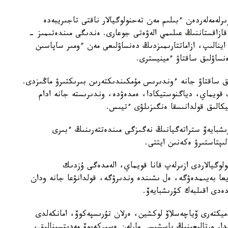
لەمەلەردەن ءبىلىم مەن تەحنولوگيالار ناقتى تاجىريبەدە
 قازاقستاننىڭ عىلىمي الەۋەتى جوعارى. ەندىگى مىندەتىمىز -
ا اينالىپ، ازاماتتارىمىزدىڭ دەنساۋلىعى مەن ءومىر ساپاسىن
ساۋلىق ساقتاۋ ءمينيسترى.
ىق ساقتاۋ جانە ءوندىرىس مۇمكىندىكتەرىن بىرىكتىرۋ ماڭىزدى.
ىپ قويماي، دياگنوستيكادا، ەمدەۋدە، وندىرىستە جانە ادام
تيكالىق قولدانىسقا ەنگىزىلۋى ءتيىس.
رىشبايەۆ ستراتەگيانىڭ نەگىزگى مىندەتتەرىنىڭ ءبىرى
ىپتاستىرۋ ەكەنىن ايتتى.
وگيالاردى ازىرلەپ قانا قويماي، الەمدەگى ۇزدىك
ا بەيىمدەۋگە، ەل ىشىندە وندىرۋگە، قولدانۋعا جانە ودان
ەدى اقىلبەك كۇرىشبايەۆ.
ەميكتەرى ۆياچەسلاۆ لوكشين، ەرلان تۇرىسپەكوۆ، امانكەلدى
مدار ورتالىعىنىڭ باسشىسى مارلەن ەسىركەپوۆ مەديتسينالىق،