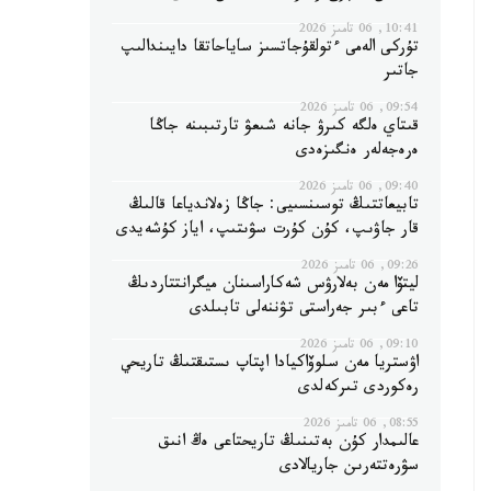
10:41, 06 تامىز 2026
تۇركى الەمى ءتولقۇجاتسىز ساياحاتقا دايىندالىپ
جاتىر
09:54, 06 تامىز 2026
قىتاي ەلگە كىرۋ جانە شىعۋ تارتىبىنە جاڭا
ەرەجەلەر ەنگىزەدى
09:40, 06 تامىز 2026
تابيعاتتىڭ توسىنسىيى: جاڭا زەلاندياعا قالىڭ
قار جاۋىپ، كۇن كۇرت سۋىتىپ، اياز كۇشەيدى
09:26, 06 تامىز 2026
ليتۆا مەن بەلارۋس شەكاراسىنان ميگرانتتاردىڭ
تاعى ءبىر جەراستى تۋننەلى تابىلدى
09:10, 06 تامىز 2026
اۋستريا مەن سلوۆاكيادا اپتاپ ىستىقتىڭ تاريحي
رەكوردى تىركەلدى
08:55, 06 تامىز 2026
عالىمدار كۇن بەتىنىڭ تاريحتاعى ەڭ انىق
سۋرەتتەرىن جاريالادى