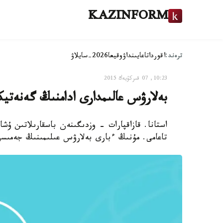
KAZINFORM
ترەند:
اقوردا
تاعايىنداۋ
وقيعا
2026-سايلاۋ
10:23, 07 قىركۇيەك 2015
بەلارۋس عالىمدارى ادامنىڭ گەنەتي
استانا. قازاقپارات - وزدىگىنەن باسقارىلاتىن ۇش
تاعامى. مۇنىڭ ءبارى بەلارۋس عىلىمىنىڭ جەمىسى