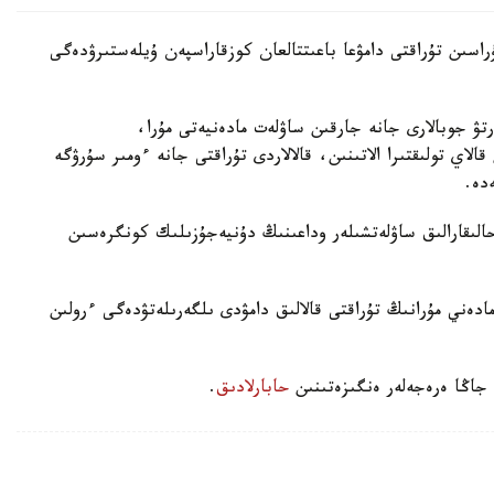
اسىن تۇراقتى دامۋعا باعىتتالعان كوزقاراسپەن ۇيلەستىرۋدەگى
ۋ جوبالارى جانە جارقىن ساۋلەت مادەنيەتى مۇرا،
الاي تولىقتىرا الاتىنىن، قالالاردى تۇراقتى جانە ءومىر سۇرۋگە
دە.
ىقارالىق ساۋلەتشىلەر وداعىنىڭ دۇنيەجۇزىلىك كونگرەسىن
مادەني مۇرانىڭ تۇراقتى قالالىق دامۋدى ىلگەرىلەتۋدەگى ءرولىن
 جاڭا ەرەجەلەر ەنگىزەتىنىن
حابارلادىق
.