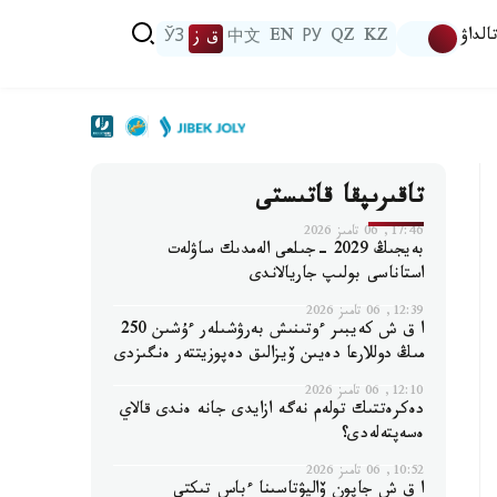
الداۋ
KZ
QZ
РУ
EN
中文
ق ز
ЎЗ
تاقىرىپقا قاتىستى
17:46, 06 تامىز 2026
بەيجىڭ 2029 -جىلعى الەمدىك ساۋلەت
استاناسى بولىپ جاريالاندى
12:39, 06 تامىز 2026
ا ق ش كەيبىر ءوتىنىش بەرۋشىلەر ءۇشىن 250
مىڭ دوللارعا دەيىن ۆيزالىق دەپوزيتتەر ەنگىزدى
12:10, 06 تامىز 2026
دەكرەتتىك تولەم نەگە ازايدى جانە ەندى قالاي
ەسەپتەلەدى؟
10:52, 06 تامىز 2026
ا ق ش جاپون ۆاليۋتاسىنا ءباس تىكتى