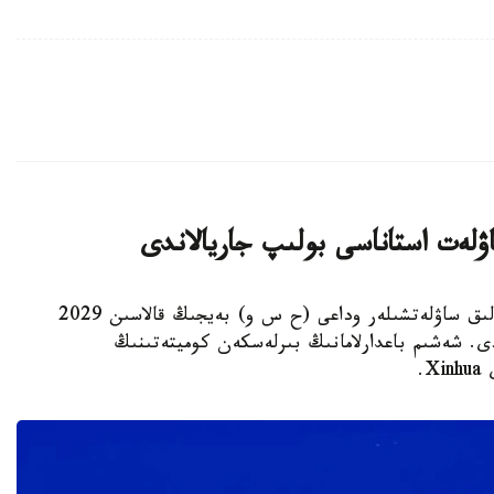
استانا. KAZINFORM - يۋنەسكو جانە حالىقارالىق ساۋلەتشىلەر وداعى (ح س و) بەيجىڭ قالاسىن 2029
ى. شەشىم باعدارلامانىڭ بىرلەسكەن كوميتەتىنىڭ
.