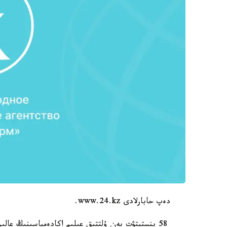
دەپ حابارلادى www.24.kz.