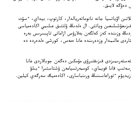
 دەۋگە لايىق.
لاتىن اۆياتسيا جانە نانوماتەريالدار، كارتوپ، بيداي، ءسۇت
زىعۋشىلىعىن وياتتى. ال ەلدىڭ ۇلتتىق عىلىمي اكادەمياسى
دىڭ وزىندە كەز كەلگەن بەلارۋس ازاماتى تاپسىرىس بەرە
تاردى عالىمدار وزدەرىندە عانا ەمەس، كورشى ەلدەردە دە
ستەرىمىزدى قىزىقتىرۋى مۇمكىن دەگەن جوبالاردى عانا
سەتىپ قانا قويماي، كوممەرتسيامەن ۇشتاستىرا ءبىلۋ
يديۋم ءتوراعاسىنىڭ ورىنباسارى، اكادەميك سەرگەي كيلين.