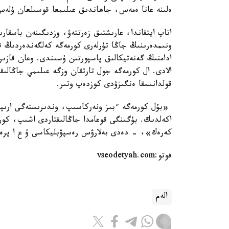
ەلىنە عانا ەمەس، جاھاندىق عىلىمعا قوسىلعان ۇلەس
اتاپ ايتقاندا، عارىشتىق زەرتتەۋ، وزدىگىنەن باسقارى
ونىمدەرىنىڭ جاڭا تۇرلەرى كورمەگە كەلگەندەردىڭ قى
ادامنىڭ گەنەتيكالىق پاسپورتىن ۇسىندى. وعان قازىر
الادى. ال كورمەگە جول تارتقان وزگە عىلىمي جاڭالىق
قولدانىسقا ەنگىزۋدى كوزدەپ وتىر.
«بۇل كورمەگە ءبىز ونەركاسىپ، وندىرىستەگى ارىپتە
اكەلدىك. بۇگىنگى قوعامدا جاڭالىقتاردى اشىپ، كور
كەرەك»، - دەدى بەلارۋس رەسپۋبليكاسى ۇ ع ا پرەز
فوتو:vseodetyah.com
الەم