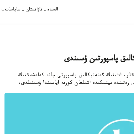
الەمدە
قازاقستان
ساياسات
ت
كالىق پاسپورتىن ۇسىندى
اقتار، ادامنىڭ گەنەتيكالىق پاسپورتى جانە كەلەشەكتىڭ
 رەتىندە مينسكىدە اشىلعان كورمە اياسىندا ۇسىنىلدى،