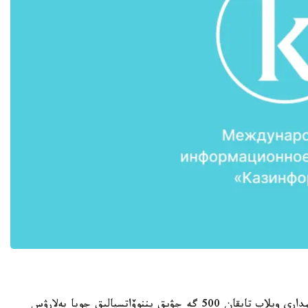
58 ينستيتۋت پەن ۇلتتىق عىلىم اكادەمياسىنىڭ عالىمدارى ويلاپ تاپقان 500 گە جۋىق يننوۆاتسيالىق جوبا بەلارۋس