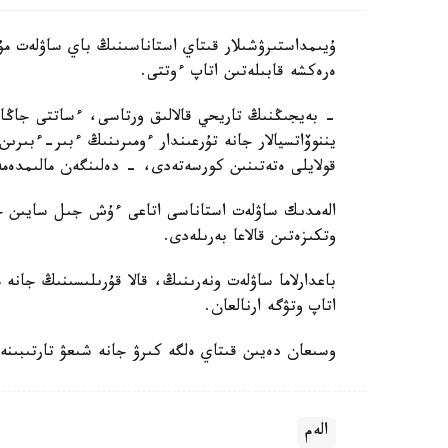
ۇيىمداستىرۋشىلار قىتاي استاناسىنىڭ باي ساۋلەت مۇر
ەرەكشە قابىلەتىن اتاپ ءوتتى.
- بەيجىڭنىڭ تاريحي قالالىق ورتاسى، ءساتتى جاڭارت
يننوۆاتسيالار جانە تۇرعىندار ءومىرىنىڭ ءبىر-ءبىرىن ق
قولايلى ەتەتىنىن كورسەتەدى، - دەلىنگەن مالىمدەمە
الەمدىك ساۋلەت استاناسى اتاعى ءۇش جىل سايىن حال
وتكىزەتىن قالاعا بەرىلەدى.
باعدارلاما ساۋلەت ونەرىنىڭ، قالا قۇرىلىسىنىڭ جانە 
اتاپ وتۋگە ارنالعان.
وسىعان دەيىن قىتاي ەلگە كىرۋ جانە شىعۋ تارتىبىنە
الەم