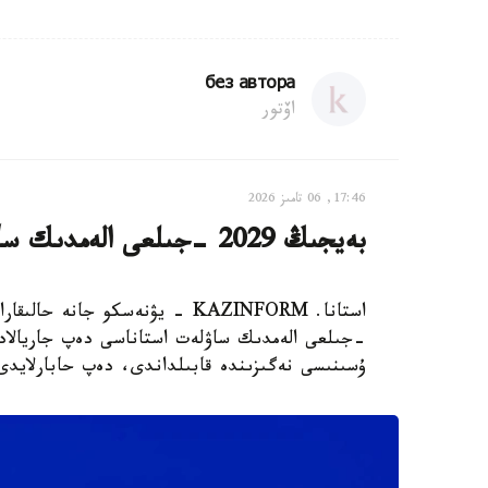
без автора
اۆتور
17:46, 06 تامىز 2026
بەيجىڭ 2029 -جىلعى الەمدىك ساۋلەت استاناسى بولىپ جاريالاندى
-جىلعى الەمدىك ساۋلەت استاناسى دەپ جاريالاد
ۇسىنىسى نەگىزىندە قابىلداندى، دەپ حابارلايدى Xinhua