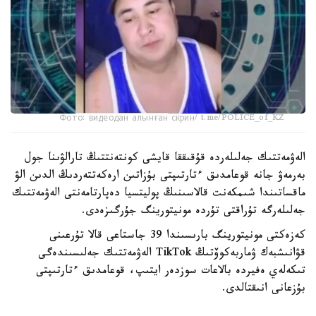
Фото: видеодан алынған скрин/ t.me/POLICE_of_KZ
الەۋمەتتىك جەلىلەردە قۇقىققا قايشى كونتەنتتىڭ تارالۋىنا جول
بەرمەۋ جانە قوعامدىق ءتارتىپتى بۇزاتىن ارەكەتتەردىڭ الدىن الۋ
ماقساتىندا شىمكەنت قالاسىنىڭ پوليتسيا دەپارتامەنتى الەۋمەتتىك
جەلىلەرگە تۇراقتى تۇردە مونيتورينگ جۇرگىزەدى.
كەزەكتى مونيتورينگ بارىسىندا 39 جاستاعى قالا تۇرعىنى
قۋانىشبەك ۋماربەكوۆتىڭ TikTok الەۋمەتتىك جەلىسىندەگى
تىكەلەي ەفيردە بالاعات سوزدەر ايتىپ، قوعامدىق ءتارتىپتى
بۇزعانى انىقتالدى.