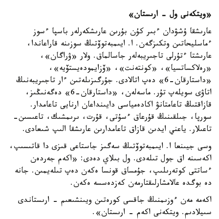
«ويتكەنى ول
-
ارىستان»
عارىشقا ۇشۋدان ءبىر كۇن بۇرىن عارىشكەرلەر باسپا ءسوز
ءماسليحاتىن وتكىزگەن. ا. ايىمبەتوۆتىڭ سوزىنە قاراعاندا،
عارىشتا ءتۇرلى تاجىريبەلەر جاسالماق. ولار «ۋراگان»،
«رەلاكساتسيا»، «كونتەنت»، «ۆزايمودەيستۆيە»،
«داستارقان-6» دەپ اتالادى. جۇرگىزىلەتىن ءار تاجىريبەنىڭ
اتاۋى سويلەپ تۇر. ماسەلەن، «داستارقان-6» دەگەنىڭىز،
قازاقتىڭ تاعامتانۋ اكادەمياسى دايىنداعان ارنايى تاعامدار.
سورپا، جىلقىنىڭ قۇرعاق ءسۇتى، قۇرت، ىرىمشىك، تاعىسىن-
تاعىلار. ياعني ايدىن قازاق تاعامدارىن عارىشقا الىپ شىعادى.
وسى جيىنعا ا. ايىمبەتوۆتىڭ سەگىز جاستاعى قىزى دا قاتىسىپ،
اكەسىنە اق جول تىلەدى. ول بىلاي دەدى: «اكەم جەردەن
ءساتتى كوتەرىلىپ، جۇمساق قونسا ەكەن دەپ تىلەيمىن. جانە
دە بوگدە عالامشارلىقتارمەن كەزدەسسە ەكەن.
اكەمە مەن ءوزىمنىڭ جاقسى كورەتىن ويىنشىعىم - ارىستاندى
سىيلادىم. ويتكەنى اكەم - ارىستان».