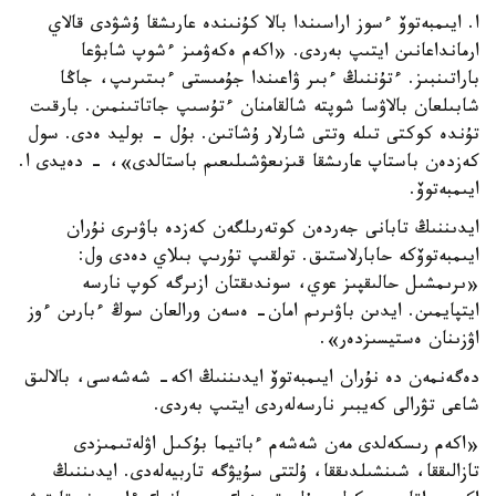
ا. ايىمبەتوۆ ءسوز اراسىندا بالا كۇنىندە عارىشقا ۇشۋدى قالاي
ارمانداعانىن ايتىپ بەردى. «اكەم ەكەۋمىز ءشوپ شابۋعا
باراتىنبىز. ءتۇننىڭ ءبىر ۋاعىندا جۇمىستى ءبىتىرىپ، جاڭا
شابىلعان بالاۋسا شوپتە شالقامنان ءتۇسىپ جاتاتىنمىن. بارقىت
تۇندە كوكتى تىلە وتتى شارلار ۇشاتىن. بۇل - بوليد ەدى. سول
كەزدەن باستاپ عارىشقا قىزىعۋشىلىعىم باستالدى»، - دەيدى ا.
ايىمبەتوۆ.
ايدىننىڭ تابانى جەردەن كوتەرىلگەن كەزدە باۋىرى نۇران
ايىمبەتوۆكە حابارلاستىق. تولقىپ تۇرىپ بىلاي دەدى ول:
«ىرىمشىل حالىقپىز عوي، سوندىقتان ازىرگە كوپ نارسە
ايتپايمىن. ايدىن باۋىرىم امان- ەسەن ورالعان سوڭ ءبارىن ءوز
اۋزىنان ەستيسىزدەر».
دەگەنمەن دە نۇران ايىمبەتوۆ ايدىننىڭ اكە- شەشەسى، بالالىق
شاعى تۋرالى كەيبىر نارسەلەردى ايتىپ بەردى.
«اكەم رىسكەلدى مەن شەشەم ءباتيما بۇكىل اۋلەتىمىزدى
تازالىققا، شىنشىلدىققا، ۇلتتى سۇيۋگە تاربيەلەدى. ايدىننىڭ