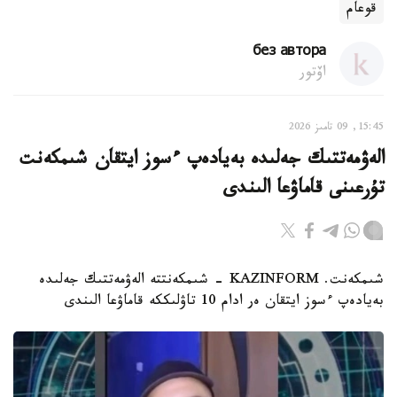
قوعام
без автора
اۆتور
15:45, 09 تامىز 2026
الەۋمەتتىك جەلىدە بەيادەپ ءسوز ايتقان شىمكەنت
تۇرعىنى قاماۋعا الىندى
شىمكەنت. KAZINFORM - شىمكەنتتە الەۋمەتتىك جەلىدە
بەيادەپ ءسوز ايتقان ەر ادام 10 تاۋلىككە قاماۋعا الىندى