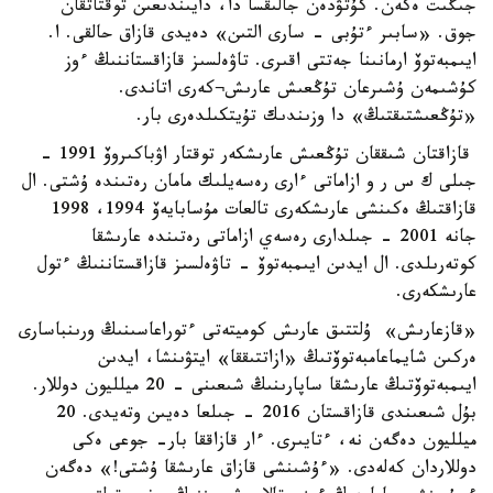
جىگىت ەكەن. كۇتۋدەن جالىقسا دا، دايىندىعىن توقتاتقان
جوق. «سابىر ءتۇبى - سارى التىن» دەيدى قازاق حالقى. ا.
ايىمبەتوۆ ارمانىنا جەتتى اقىرى. تاۋەلسىز قازاقستاننىڭ ءوز
كۇشىمەن ۇشىرعان تۇڭعىش عارىش¬كەرى اتاندى.
«تۇڭعىشتىقتىڭ» دا وزىندىك تۇيتكىلدەرى بار.
قازاقتان شىققان تۇڭعىش عارىشكەر توقتار اۋباكىروۆ 1991 -
جىلى ك س ر و ازاماتى ءارى رەسەيلىك مامان رەتىندە ۇشتى. ال
قازاقتىڭ ەكىنشى عارىشكەرى تالعات مۇسابايەۆ 1994، 1998
جانە 2001 - جىلدارى رەسەي ازاماتى رەتىندە عارىشقا
كوتەرىلدى. ال ايدىن ايىمبەتوۆ - تاۋەلسىز قازاقستاننىڭ ءتول
عارىشكەرى.
«قازعارىش» ۇلتتىق عارىش كوميتەتى ءتوراعاسىنىڭ ورىنباسارى
ەركىن شايماعامبەتوۆتىڭ «ازاتتىققا» ايتۋىنشا، ايدىن
ايىمبەتوۆتىڭ عارىشقا ساپارىنىڭ شىعىنى - 20 ميلليون دوللار.
بۇل شىعىندى قازاقستان 2016 - جىلعا دەيىن وتەيدى. 20
ميلليون دەگەن نە، ءتايىرى. ءار قازاققا بار- جوعى ەكى
دوللاردان كەلەدى. «ءۇشىنشى قازاق عارىشقا ۇشتى!» دەگەن