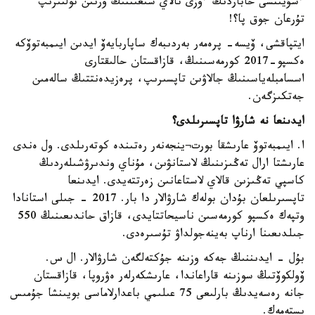
ءسۇيىنشى حاباردىڭ ءوزى تالاي شىعىننىڭ ورنىن تولتىرىپ
تۇرعان جوق پا؟!
ايتپاقشى، ۆيسە- پرەمەر بەردىبەك ساپاربايەۆ ايدىن ايىمبەتوۆكە
ەكسپو-2017 كورمەسىنىڭ، قازاقستان حالىقتارى
اسسامبلەياسىنىڭ جالاۋىن تاپسىرىپ، پرەزيدەنتتىڭ سالەمىن
جەتكىزگەن.
ايدىنعا نە شارۋا تاپسىرىلدى؟
ا. ايىمبەتوۆ عارىشقا بورت¬ينجەنەر رەتىندە كوتەرىلدى. ول ەندى
عارىشتا ارال تەڭىزىنىڭ لاستانۋىن، مۇناي وندىرۋشىلەردىڭ
كاسپي تەڭىزىن قالاي لاستاعانىن زەرتتەيدى. ايدىنعا
تاپسىرىلعان بۇدان بولەك شارۋالار دا بار. 2017 - جىلى استانادا
وتپەك ەكسپو كورمەسىن ناسيحاتتايدى، قازاق حاندىعىنىڭ 550
جىلدىعىنا ارناپ بەينەجولداۋ تۇسىرەدى.
بۇل - ايدىننىڭ جەكە وزىنە جۇكتەلگەن شارۋالار. ال س.
ۆولكوۆتىڭ سوزىنە قاراعاندا، عارىشكەرلەر ەۋروپا، قازاقستان
جانە رەسەيدىڭ بارلىعى 75 عىلىمي باعدارلاماسى بويىنشا جۇمىس
ىستەمەك.