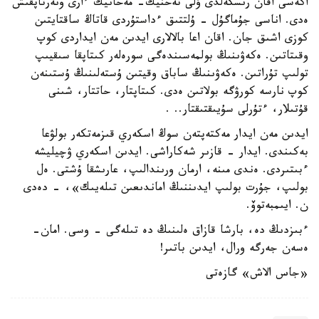
اكەسى اقان رىسكەلدى ۇلى تەحنيك- مەحانيك ءارى ونەرتاپقىش
ەدى. اناسى جۇماگۇل - ۇلتتىق ءداستۇردى قاتاڭ ساقتايتىن
كوزى اشىق جان. اقان اعا بالالارى ايدىن مەن ايداردى كوپ
وقىتاتىن. ەكەۋىنىڭ بولمەسىندەگى سورەلەر كىتاپقا سىقيىپ
تولىپ تۇراتىن. ەكەۋىنىڭ ساباق وقيتىن ۇستەلىنىڭ ۇستىنەن
كوپ نارسە كورۋگە بولاتىن ەدى. كىتاپتار، حاتتار، شىنى
قۇتىلار، ءتۇرلى سۇيىقتىقتار.. .
ايدىن مەن ايدار مەكتەپتەن سوڭ اسكەري قىزمەتكەر بولۋعا
بەكىندى. ايدار - قازىر شەكاراشى. ايدىن اسكەري ۋچيليشە
ءبىتىردى. ەندى مىنە، ارمان ورىندالىپ، عارىشقا ۇشتى. ەل
بولىپ، جۇرت بولىپ ايدىننىڭ اماندىعىن تىلەيىك»، - دەدى
ن. ايىمبەتوۆ.
ءبىزدىڭ دە، بارشا قازاق ەلىنىڭ دە تىلەگى - وسى. امان-
ەسەن جەرگە ورال، ايدىن باتىر!
«جاس الاش» گازەتى