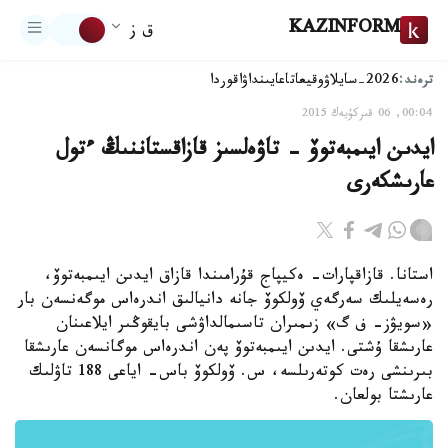
KAZINFORM
ق ز
ترەند:
2026-سايلاۋ
وقيعا
تاعايىنداۋ
اقوردا
00:04, 06 قىركۇيەك 2015
ايدىن ايىمبەتوۆ - تاۋەلسىز قازاقستاننىڭ ءتول
عارىشكەرى
استانا. قازاقپارات- ەكيپاج قۇرامىندا قازاق ايدىن ايىمبەتوۆ،
رەسەيلىك سەرگەي ۆولكوۆ جانە دانيالىق اندرەاس موگەنسەن بار
«سويۋز- ف گ» زىمىران تاسىمالداۋشى بايقوڭىر ايلاعىنان
عارىشقا ۇشتى. ايدىن ايىمبەتوۆ پەن اندرەاس موگانسەن عارىشقا
بىرىنشى رەت كوتەرىلسە، س. ۆولكوۆ باس- اياعى 188 تاۋلىك
عارىشتا بولعان.