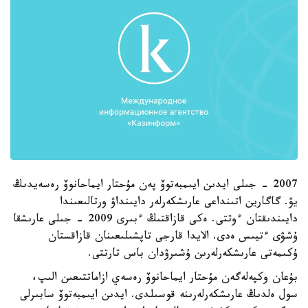
2007 - جىلى ايدىن ايىمبەتوۆ پەن مۇحتار ايماحانوۆ رەسەيدىڭ
يۋ. گاگارين اتىنداعى عارىشكەرلەر دايىنداۋ ورتالىعىندا
دايىندىقتان ءوتتى. ەكى قازاقتىڭ ءبىرى 2009 - جىلى عارىشقا
ۇشۋى ءتيىس ەدى. الايدا قارجى تاپشىلىعىنان قازاقستان
ۇكىمەتى عارىشكەرلەرىن ۇشىرۋدان باس تارتتى.
بۇعان وكپەلەگەن مۇحتار ايماحانوۆ رەسەي ازاماتتىعىن الىپ،
سول ەلدىڭ عارىشكەرلەرىنە قوسىلدى. ايدىن ايىمبەتوۆ سابىرلى