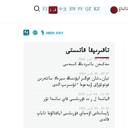
الداۋ
KZ
QZ
РУ
EN
中文
ق ز
ЎЗ
تاقىرىپقا قاتىستى
11:40, 05 تامىز 2026
سەكسەن باتىردىڭ كىسەسى
09:07, 05 تامىز 2026
تيان-شان قوڭىر ايۋىنىڭ سيرەك ساتتەرىن
فوتوتۇزاق ۆيدەوعا ءتۇسىرىپ الدى
11:42, 04 تامىز 2026
الماتىدا ل ر ت قۇرىلىسى قاي ساتىدا تۇر
15:42, 03 تامىز 2026
زايسانداعى اۋەجاي قۇرىلىسى اياقتالۋعا تاياپ
قالدى