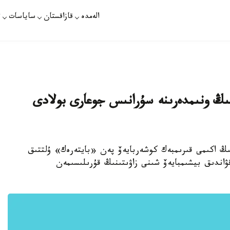
الەمدە
قازاقستان
ساياسات
ت
نىڭ ونىمدەرىنە سۇرانىس جوعارى بولادى
نىڭ اكىمى قىرىمبەك كوشەربايەۆ پەن «بايتەرەك» ۇلتتىق
ۋاندىق بيشىمبايەۆ شىنى زاۋىتىنىڭ قۇرىلىسىمەن