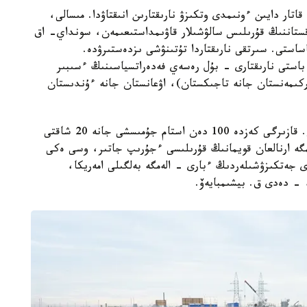
اتار دايىن ءونىمدى وتكىزۋ نارىقتارىن انىقتاۋدا. مىسالى،
انياسىمەن، قازاقستاننىڭ قۇرىلىس سالۋشىلار قاۋىمداستىعىمەن، سونداي- اق
استى. سىرتقى نارىقتاردا تۇتىنۋشى ىزدەستىرۋدە.
باستى نارىقتارى - بۇل رەسەي فەدەراتسياسىنىڭ ءسىبىر
ركىمەنستان جانە تاجىكستان)، اۋعانستان جانە ءۇندىستان
«قۇرىلىس جۇمىستارىنىڭ باستالعانىنا 4 ايدان استى. قازىرگى كەزدە 100 دەن استام جۇمىسشى جانە 20 شاقتى
مگە ارنالعان قويمانىڭ قۇرىلىسى ءجۇرىپ جاتىر، وسى ەكى
ى جەتكىزۋشىلەردىڭ ءبارى - الەمگە بەلگىلى امەريكا،
، - دەدى ق. بيشىمبايەۆ.