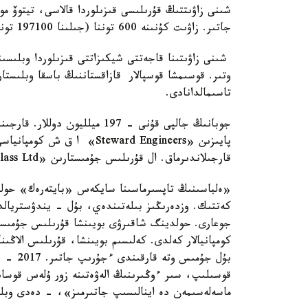
شىنى زاۋىتتىڭ قۇرىلىسى قىزىلوردا قالاسى، تيتوۆ مول
جاتىر. زاۋىت كۇنىنە 600 توننا (جىلىنا 197100 توننا) شىنى تاباقشاسىن وندىرەتىن بولادى.
شىنى زاۋىتىنا قاجەتتى شيكىزاتتى قىزىلوردا وبلىسى
وتىر. قوسىمشا قوسپالار قازاقستاننىڭ باسقا وبلىست
تاسىمالدانادى.
پايىزىن «Steward Engineers»
قارجىلاندىرماق. ال قۇرىلىس جۇمىستارىن «Orda Glass Ltd» ج ش س- گى جۇرگىزەتىن بولادى.
«ەلباسىنىڭ تاپسىرماسىنا سايكەس «بايتەرەك» حولد
كەتتىك. وزدەرىڭىز بىلەتىندەي، بۇل - يندۋستريالد
جوعارى. حولدينگ شاقىرۋى بويىنشا قۇرىلىس جۇمىسىنا
كومپانيالار كەلدى. كەلىسىم بويىنشا، قۇرىلىس الاڭى
بۇل جۇم
قوسىلىپ، سىر ءوڭىرىنىڭ الەۋەتىنە زور ۇلەس قوسا
ماسەلەسىمەن دە اينالىسىپ جاتىرمىز»، - دەدى وبل