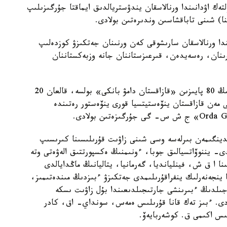
تەك اۋدانىندا ورنالاسقان يندۋستريالدىق ايماقتا جۇرگىزىلىپ
ندا ورنالاسقان سارىشوقى كەن ورنىنان جەتكىزۋ كوزدەلىپ
ارىنان، رەسەيدەن، قىرعىزستاننان جانە وزبەكستاننان
جوبانىڭ جالپى قۇنى - 197 ميلليون دوللار. قارجىنىڭ 80 پايىزىن «قازاقستان دامۋ بانكى» بولسە، قالعان 20
 ا ق ش كومپانياسى مەن قازاقستان ينۆەستيتسيا قورى ينۆەستور رەتىندە
ينگىمەن بىرلەسە وسى شىنى زاۋىت قۇرىلىسىنا كىرىسىپ
ى- يننوۆاتسيالىق جوبا، ءونىمنىڭ ەكسپورتتىق الەۋەتى وتە
 ا ق ش، فينليانديا، گەرمانيا، يتاليانىڭ ماڭدايالدى
نا ينجەنەرلىك ينفراقۇرىلىمدى جەتكىزۋ ءبىزدىڭ مىندەتىمىز،
ىس وتە قارقىندى ءجۇرىپ جاتىر. 2017 - جىلدىڭ ءبىرىنشى جارتىجىلدىعىندا بۇل زاۋىت ىسكە
دى. ءبىز تەك قانا قۇرىلىس ەمەس، سونداي- اق، كادر
ىس اكىمى ق. كوشەربايەۆ.