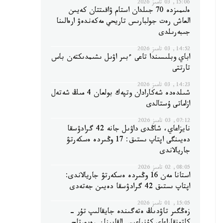
15:06, 03 تامىز 2026
ەلىمىزدە 70 جىلدان استام ۋاقىتتان كەيىن
العاش رەت جولبارىس تاريحي مەكەندەۋ ارەالىنا
جىبەرىلدى
14:52, 03 تامىز 2026
اباي وبلىسىندا تاعى ءبىر اۋىل ىشىمدىكتەن باس
تارتتى
14:23, 03 تامىز 2026
شىلدەدە شەكارادان وتپەك بولعان 4 مىڭ شەتەل
ازاماتى ۇستالدى
07:12, 03 تامىز 2026
نايزاعاي، شاڭدى داۋىل جانە 42 گرادۋسقا
دەيىنگى اپتاپ ىستىق: 17 وڭىردە ەسكەرتۋ
جاريالاندى
08:05, 02 تامىز 2026
استانا مەن 16 وڭىردە ەسكەرتۋ جاريالاندى:
اپتاپ ىستىق 42 گرادۋسقا دەيىن جەتەدى
15:05, 01 تامىز 2026
زەڭگىر تاۋدىڭ ەتەگىندە جايقالىپ تۇر -