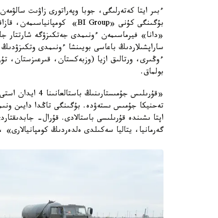
ءبىر ايتا كەتەرلىگى، جوبا وپەراتورى زاۋىت سالۋمەن ق
بۇگىنگى كۇنى «BI Group» كومپ
«دانا» فيرماسىمەن ءونىمدى جەتكىزۋگە شارتتار جاس
ساراپشىلاردىڭ باعاسى بويىنشا ءونىمدى وتكىزۋدىڭ 
ءوڭىرى، ورتالىق ازيا (وزبەكستان، قىرعىزستان، تۇ
بولماق.
تەحنيكا جۇمىس ىستەۋدە. بۇگىنگى تاڭدا دايىن ونى
اپتا ىشىندە قۇرىلىسى باستالادى. قۇرال- جابدىقتارد
گەرمانيا، يتاليا سەكىلدى ەلدەردىڭ كومپانيالارى» 