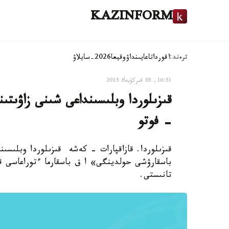
KAZINFORM
ترەند:
اقوردا
تاعايىنداۋ
وقيعا
2026-سايلاۋ
16:51, 05 قىركۇيەك 2015
قىزىلوردا وبلىسىنداعى شىنى زاۋىتى
- فوتو
قىزىلوردا. قازاقپارات - كەشە قىزىلوردا وبلىسى
باسقارۋشى حولدينگى» ا ق باسقارما ءتوراعاسى ق
تانىستى.