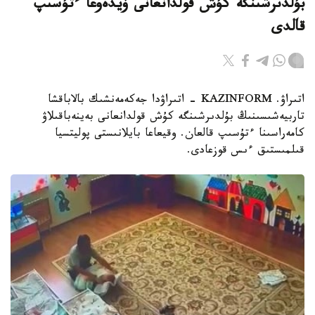
بۇلدىرشىنگە كۇش قولدانعانى ۆيدەوعا ءتۇسىپ
قالدى
اتىراۋ. KAZINFORM - اتىراۋدا جەكەمەنشىك بالاباقشا
تاربيەشىسىنىڭ بۇلدىرشىنگە كۇش قولدانعانى بەينەباقىلاۋ
كامەراسىنا ءتۇسىپ قالعان. وقيعاعا بايلانىستى پوليتسيا
قىلمىستىق ءىس قوزعادى.