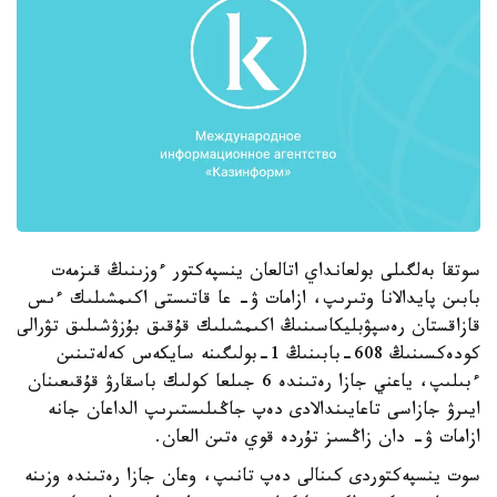
سوتقا بەلگىلى بولعانداي اتالعان ينسپەكتور ءوزىنىڭ قىزمەت
بابىن پايدالانا وتىرىپ، ازامات ۋ- عا قاتىستى اكىمشىلىك ءىس
قازاقستان رەسپۋبليكاسىنىڭ اكىمشىلىك قۇقىق بۇزۋشىلىق تۋرالى
كودەكسىنىڭ 608-بابىنىڭ 1-بولىگىنە سايكەس كەلەتىنىن
ءبىلىپ، ياعني جازا رەتىندە 6 جىلعا كولىك باسقارۋ قۇقىعىنان
ايىرۋ جازاسى تاعايىندالادى دەپ جاڭىلىستىرىپ الداعان جانە
ازامات ۋ- دان زاڭسىز تۇردە قوي ەتىن العان.
سوت ينسپەكتوردى كىنالى دەپ تانىپ، وعان جازا رەتىندە وزىنە