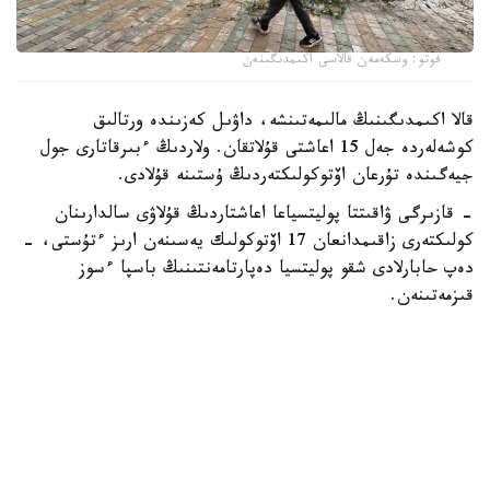
فوتو: وسكەمەن قالاسى اكىمدىگىنەن
قالا اكىمدىگىنىڭ مالىمەتىنشە، داۋىل كەزىندە ورتالىق
كوشەلەردە جەل 15 اعاشتى قۇلاتقان. ولاردىڭ ءبىرقاتارى جول
جيەگىندە تۇرعان اۆتوكولىكتەردىڭ ۇستىنە قۇلادى.
- قازىرگى ۋاقىتتا پوليتسياعا اعاشتاردىڭ قۇلاۋى سالدارىنان
كولىكتەرى زاقىمدانعان 17 اۆتوكولىك يەسىنەن ارىز ءتۇستى، -
دەپ حابارلادى شقو پوليتسيا دەپارتامەنتىنىڭ باسپا ءسوز
قىزمەتىنەن.
پوليتسياعا ءالى بارلىق زارداپ شەككەن كولىك يەلەرى جۇگىنىپ
ۇلگەرمەگەن بولۋى دا مۇمكىن.