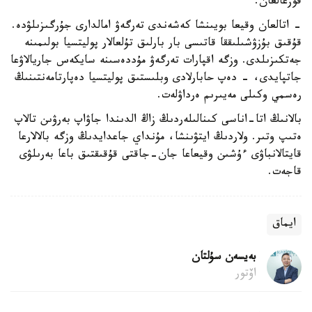
قوزعالعان.
- اتالعان وقيعا بويىنشا كەشەندى تەرگەۋ امالدارى جۇرگىزىلۋدە.
قۇقىق بۇزۋشىلىققا قاتىسى بار بارلىق تۇلعالار پوليتسيا بولىمىنە
جەتكىزىلدى. وزگە اقپارات تەرگەۋ مۇددەسىنە سايكەس جاريالاۋعا
جاتپايدى، - دەپ حابارلادى وبلىستىق پوليتسيا دەپارتامەنتىنىڭ
رەسمي وكىلى مەيىرىم ەرداۋلەت.
بالانىڭ اتا-اناسى كىنالىلەردىڭ زاڭ الدىندا جاۋاپ بەرۋىن تالاپ
ەتىپ وتىر. ولاردىڭ ايتۋىنشا، مۇنداي جاعدايدىڭ وزگە بالالارعا
قايتالانباۋى ءۇشىن وقيعاعا جان-جاقتى قۇقىقتىق باعا بەرىلۋى
قاجەت.
ايماق
بەيسەن سۇلتان
اۆتور