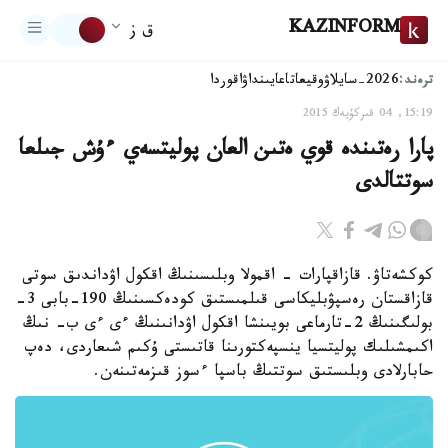
KAZINFORM
ق ز
ترەند:
2026-سايلاۋ
وقيعا
تاعايىنداۋ
اقوردا
15:19, 04 قىركۇيەك 2015
پارا رەتىندە قوي ەتىن العان پوليتسەي ءۇش جىلعا
سوتتالدى
كوكشەتاۋ. قازاقپارات - اقمولا وبلىسىنىڭ اقكول اۋداندىق سوتى
قازاقستان رەسپۋبليكاسى قىلمىستىق كودەكسىنىڭ 190-بابى 3-
بولىگىنىڭ 2-تارماعى بويىنشا اقكول اۋدانىنىڭ ءى ءى ب- نىڭ
اكىمشىلىك پوليتسيا ينسپەكتورىنا قاتىستى ۇكىم شىعاردى، دەپ
حابارلادى وبلىستىق سوتتىڭ باسپا ءسوز قىزمەتىنەن.