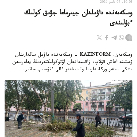
10:08, 07 تامىز 2026
وسكەمەندە داۋىلدان جيىرماعا جۋىق كولىك
ءبۇلىندى
وسكەمەن. KAZINFORM - وسكەمەندە داۋىل سالدارىنان
ۇستىنە اعاش قۇلاپ، زاقىمدانعان اۆتوكولىكتەردىڭ يەلەرىنەن
ىشكى ىستەر ورگاندارىنا وتىنىشتەر ءالى ءتۇسىپ جاتىر.