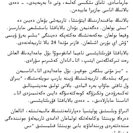
جارماسادى. تاماق ىشكىسى كەلسە، ونى دا بەرمەيدى، - دەدى
بالانىڭ اناسى جازيرا عابيدەن.
بالانىڭ جاقىندارىنىڭ ايتۋىنشا، تاربيەشى بۇعان دەيىن دە
ءىستى بولعان. دەگەنمەن بۇدان بالاباقشا باسشىلىعى حابارسىز.
وقيعا بولعان جەكەمەنشىك مەكتەپكە دەيىنگى ءبىلىم بەرۋ ۇيىمى
ءۇش اي بۇرىن اشىلعان. قازىر مۇندا 24 بالا تاربيەلەنەدى.
بالاباقشا قۇرىلتايشىسى ناعيما امانقوسوۆا بۇل جاعدايدىڭ العاش
رەت تىركەلگەنىن ايتىپ، اتا-انادان كەشىرىم سۇرادى.
- ءبىز مۇنى بىلگەن جوقپىز. بۇل جاعدايدى اتا-اناسىمەن
بىرگە بىلدىك. تاربيەشىنىڭ ۇيىنە بارىپ سويلەستىك، ءبىراق
ول ناقتى جاۋاپ بەرە المادى. بالانى تولىق مەديتسينالىق
تەكسەرۋدەن وتكىزۋگە كومەكتەسۋگە دايىن ەكەنىمىزدى اتا-
اناسىنا حابارلادىق، - دەدى بالاباقشا قۇرىلتايشىسى.
اتىراۋ وبلىستىق پوليتسيا دەپارتامەنتىنىڭ مالىمەتىنشە، اتالعان
دەرەك بويىنشا «كامەلەتكە تولماعان ادامدى تاربيەلەۋ جونىندەگى
مىندەتتەردى ورىنداماۋ» بابى بويىنشا قىلمىستىق ءىس