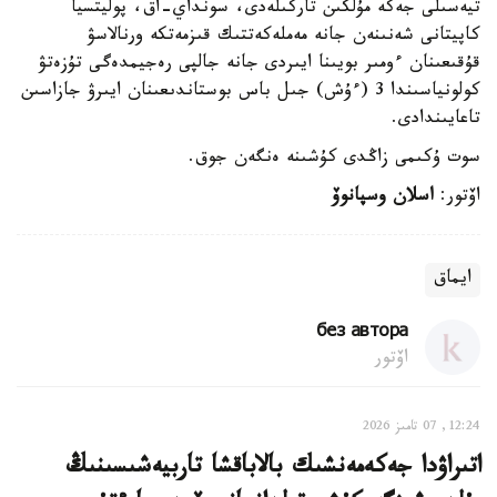
تيەسىلى جەكە مۇلكىن تاركىلەدى، سونداي-اق، پوليتسيا
كاپيتانى شەنىنەن جانە مەملەكەتتىك قىزمەتكە ورنالاسۋ
قۇقىعىنان ءومىر بويىنا ايىردى جانە جالپى رەجيمدەگى تۇزەتۋ
كولونياسىندا 3 (ءۇش) جىل باس بوستاندىعىنان ايىرۋ جازاسىن
تاعايىندادى.
سوت ۇكىمى زاڭدى كۇشىنە ەنگەن جوق.
اۆتور:
اسلان وسپانوۆ
ايماق
без автора
اۆتور
12:24, 07 تامىز 2026
اتىراۋدا جەكەمەنشىك بالاباقشا تاربيەشىسىنىڭ