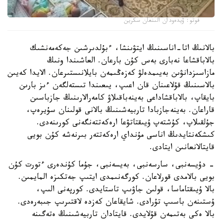
فوتو: ۆيدەودان الىنعان سكرين
بالانىڭ اتا-اناسىنىڭ ايتۋىنشا، ءبۇلدىرشىن جەكەمەنشىك
بالاباقشاعا نەبارى بەس كۇن بارعان. العاشىندا ونىڭ
مازاسىزدانۋىن بەيىمدەلۋ كەزەڭىمەن بايلانىستىرعان. الايدا كەيىن
بالاسىنىڭ قۇلاعىنان قان اعىپ، يىعىندا تىستەلگەن ءىز بارىن
بايقاپ، بالاباقشاداعى بەينەباقىلاۋ كامەرالارىنىڭ جازباسىن
قاراعان. بەينەجازبادا تاربيەشىنىڭ بالانى قولىنان سۇيرەپ،
جۇلقىلاپ، كۇشتەپ ۇيىقتاتۋعا ارەكەتتەنگەنى كورىنەدى.
كىشكەنتايدىڭ اناسى مۇنداي ارەكەتتەر بىرنەشە كۇن بويى
قايتالانعانىن ايتادى.
- دۇيسەنبى، سارسەنبى، بەيسەنبى، جۇما كۇندەرى ءتورت كۇن
بويى بالامدى قورلاعان. كورگەنىمدى ايتىپ جەتكىزە المايمىن.
بالا ۇيىقتاماسا، قولىن جاۋىپ تاستايدى. كورپەنى الىپ،
ۇستىنەن باسىپ تۇرادى. شايقاعان كەزدە لاقتىرىپ جىبەرەدى.
بالا ەكى بەتىمەن قۇلايدى. قايتادان تاربيەشىنىڭ ەتەگىنە