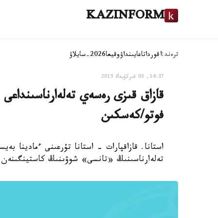
KAZINFORM
ترەند:
اقوردا
تاعايىنداۋ
وقيعا
2026-سايلاۋ
14:37, 03 قىركۇيەك 2015
قازاق قىزى رەسەي تەلەارناسىنداعى 
فوتو/كەسكىن
استانا. قازاقپارات - استانا تۇرعىنى ءمادينا بە
تەلەارناسىنىڭ «تانسى» شوۋىنىڭ كاستينگىنەن 