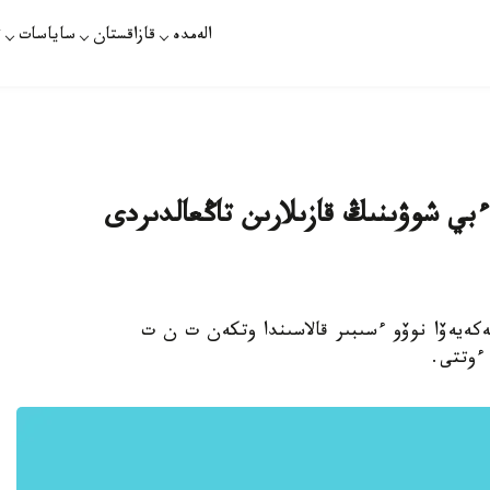
الەمدە
قازاقستان
ساياسات
ت
ءبي شوۋىنىڭ قازىلارىن تاڭعالدىردى
يسەكەيەۆا نوۆو ءسىبىر قالاسىندا وتكەن ت ن ت
ءوتتى.