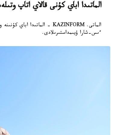
الماتىدا اباي كۇنى قالاي اتاپ وتىلە
الماتى. KAZINFORM - الماتىدا ا
ءىس-شارا ۇيىمداستىرىلادى.