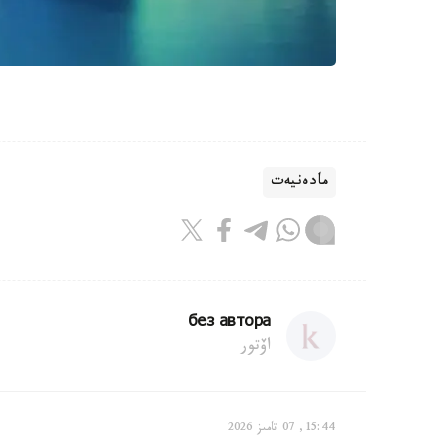
مادەنيەت
без автора
اۆتور
15:44, 07 تامىز 2026