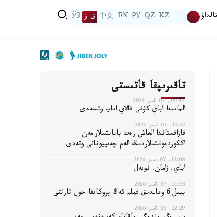
الداۋ
KZ
QZ
РУ
EN
中文
ق ز
ЎЗ
تاقىرىپقا قاتىستى
15:44, 07 تامىز 2026
الماتىدا اباي كۇنى قالاي اتاپ وتىلەدى
13:52, 07 تامىز 2026
قازاقستاندا العاش رەت بايانشىلار مەن
اككوردەونشىلاردىڭ الەم چەمپيوناتى وتەدى
12:06, 07 تامىز 2026
اباي. زامان. نوبەل
11:53, 07 تامىز 2026
بيىل 6 وتاندىق فيلم كەڭ پروكاتقا جول تارتتى
22:29, 06 تامىز 2026