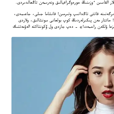
ار القاسىن ءوزىنىڭ حورەوگرافيالىق ونەرىمەن تاڭعالدىردى.
ىرگەنىنە قاتتى تاڭدانىپ وتىرمىن! قانشاما جىلى، جاعىمدى،
 حاتتار مەن پىكىرلەردىڭ كوپ بولعانى سونشالىق، ولاردى
ىزعا ۇلكەن راحمەت!» - دەپ جازدى ول ۆكونتاكتە الەۋمەتتىك