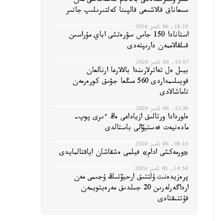
سىر وڭىرىندەگى باقاتام كەسەنەسى مەن
سىعاناق قالاشىعى قالپىنا كەلتىرىلىپ جاتىر
18:10, 06 تامىز 2026
استانادا 150 جاس سۋرەتشى اباي مۇراسىن
قىلقالاممەن دارىپتەدى
13:07, 06 تامىز 2026
بيىل ەل تەاترلارىندا بالالارعا ارنالعان
قويىلىمداردى 560 مىڭعا جۋىق كورەرمەن
تاماشالادى
12:56, 06 تامىز 2026
ەلوردادا ورتالىق ازياداعى ەڭ ءىرى پوپ-
مادەنيەت فەستيۆالى باستالدى
08:16, 06 تامىز 2026
«ورمەكشى ادام» فيلمى ەشقاشان اياقتالمايدى
14:54, 05 تامىز 2026
پرەزيدەنت ۇلتتىق ارحيۆتىڭ ۇجىمى مەن
ارداگەرلەرىن 20 جىلدىق مەرەيتويمەن
قۇتتىقتادى