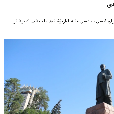
دى
باي كۇنىنە وراي ادەبي، مادەني جانە اعارتۋشىلىق باعىتتاعى ءبىرقاتار