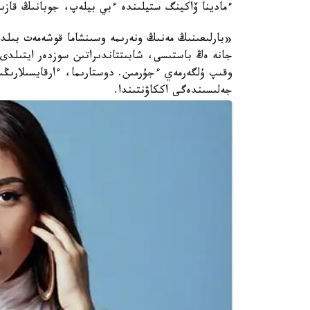
ءمادينا ۆاكينگ ستيلىندە ءبي بيلەپ، جوبانىڭ قازىل
«بارلىعىنىڭ مەنىڭ ونەرىمە وسىنشاما قوشەمەت بىلد
جانە ەڭ باستىسى، شابىتتاندىراتىن سوزدەر ايتىلدى!
وقىپ ۇلگەرمەي ءجۇرمىن. دوستارىما، ءارقايسىلارىڭ
جەلىسىندەگى اككاۋنتىندا.