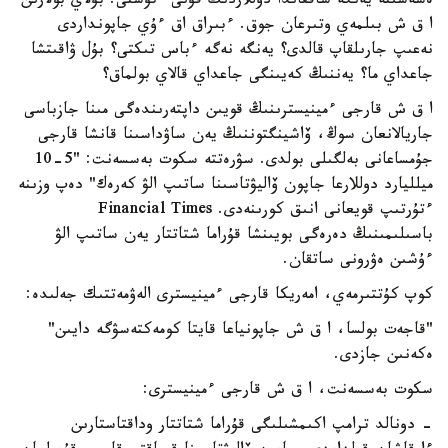
ەسەسىنە يەنگە شاققاندا دوللاردىڭ قۇنى ءتۇستى. بۇلاي بولارىن
ا ق ش بىلمەي وتىرعان جوق. ءبىراق اق ءۇي جاپونداردى
نەعىپ جارىلقاپ قالدى؟ يەنگە نەگە ءباس تىكتى؟ بۇل ۋاقىتشا
جاعداي ما؟ يەننىڭ كەيىنگى جاعداي قالاي بولماق؟
ا ق ش قارجى ءمينيسترىنىڭ قويىن داپتەرىندەگى مىنا جازباسى
جاريالانعان سوڭ، ۆاشينگتوننىڭ يەن ساۋداسىنا قانشا قارجى
جۇمساعانى بەلگىلى بولدى. سۋرەتتە سكوت بەسسەنت: "5-10
ميلليارد دوللارعا جاپون ۆاليۋتاسىنا ساتىپ الۋ كەرەك" دەپ وزىنە
ءتۇرتىپ قويعانى انىق كورىنەدى. Financial Times
باسىلىمىنىڭ دەرەگى بويىنشا قۇراما شتاتتار يەن ساتىپ الۋ
ءۇشىن ەۋرونى ساتقان.
كوپ كۇتتىرمەي، امەريكا قارجى ءمينيسترى الەۋمەتتىك جەلىدە:
"قاجەت بولسا، ا ق ش جاپونياعا قايتا كومەكتەسۋگە دايىن"
ەكەنىن جازدى.
سكوت بەسسەنت، ا ق ش قارجى ءمينيسترى:
- دونالد ترامپ اكىمشىلىگى قۇراما شتاتتار وداقتاستارىن