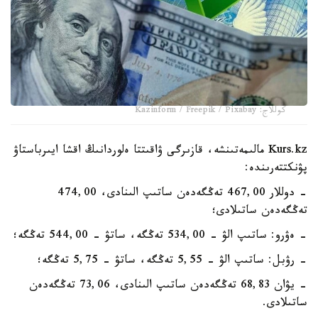
كوللاج: Kazinform / Freepik / Pixabay
Kurs.kz مالىمەتىنشە، قازىرگى ۋاقىتتا ەلوردانىڭ اقشا ايىرباستاۋ
پۋنكتتەرىندە:
- دوللار 467,00 تەڭگەدەن ساتىپ الىنادى، 474,00
تەڭگەدەن ساتىلادى؛
- ەۋرو: ساتىپ الۋ - 534,00 تەڭگە، ساتۋ - 544,00 تەڭگە؛
- رۋبل: ساتىپ الۋ - 5,55 تەڭگە، ساتۋ - 5,75 تەڭگە؛
- يۋان 68,83 تەڭگەدەن ساتىپ الىنادى، 73,06 تەڭگەدەن
ساتىلادى.