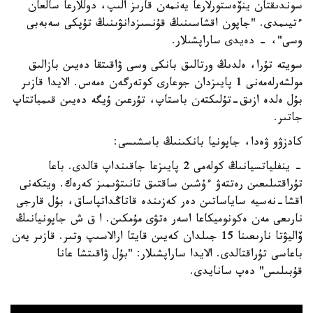
سوندىقتان ينۆەستورلارعا يەنمەن قارىز الىپ، دوللارعا سالعان
ءتيىمدى. "جاپون اقشاسىنىڭ قۇنسىزدانۋىنىڭ تۇپكى سەبەبى
وسى"، - دەيدى ساراپشىلار.
سويتە تۇرا، ەلدىڭ ورتالىق بانكى وسى ۋاقىتقا دەيىن بازالىق
مولشەرلەمەنى 1 پايىزدان جوعارى كوتەرگەن ەمەس. الايدا قازىر
بۇل ەلدە ازىق-تۇلىكتەن باستاپ، تۇرعىن ۇيگە دەيىن قىمباتتاپ
جاتىر.
كادزۋو ۋەدا، جاپونيا بانكىنىڭ باسشىسى:
- ينفلياتسيانىڭ كولەمى 2 پايىزعا جاقىنداپ قالدى. باعا
تۇراقتىلىعىن رەتتەۋ ءۇشىن ساقتىق تانىتۋىمىز كەرەك. ويتكەنى
اقشا-نەسيە ساياساتىن دەر كەزىندە قاتاڭداتپاساق، بۇل قارجى
نارىعى مەن ەكونوميكاعا اسەر ەتۋى مۇمكىن. ا ق ش جاپونيانىڭ
ۆاليۋتا نارىعىنا 15 جىلدان كەيىن قايتا ارالاسىپ وتىر. قازىر يەن
باعاسى تۇراقتالدى. الايدا ساراپشىلار: "بۇل ۋاقىتشا عانا
قۇبىلىس" دەپ سانايدى.