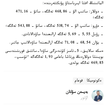
الماتىنىڭ اقشا ايىرباستاۋ پۋنكتتەرىندە:
- دوللار: ساتىپ الۋ - 468,86 تەڭگە، ساتۋ - 471,16
تەڭگە؛
- ەۋرو: ساتىپ الۋ - 538,74 تەڭگە، ساتۋ - 543,88 تەڭگە؛
- رۋبل 5,55 - 5,69 تەڭگە ارالىعىندا ساۋدالانادى.
- يۋان 68,54 - 71,08 تەڭگە ارالىعىندا ساۋدالانىپ جاتىر.
ەسكە سالايىق، 5-تامىز كۇندىزگى ساۋدا-ساتتىق قورىتىندىسى
بويىنشا دوللاردىڭ ورتاشا باعامى 1,93 تەڭگەگە ءتۇسىپ،
469,85 تەڭگە بولدى.
ەكونوميكا
قوعام
بەيسەن سۇلتان
اۆتور