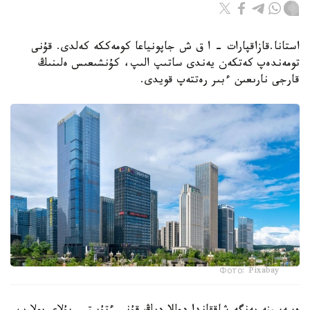
استانا.قازاقپارات - ا ق ش جاپونياعا كومەككە كەلدى. قۇنى
تومەندەپ كەتكەن يەندى ساتىپ الىپ، كۇنشىعىس ەلىنىڭ
قارجى نارىعىن ءبىر رەتتەپ قويدى.
Фото: Pixabay