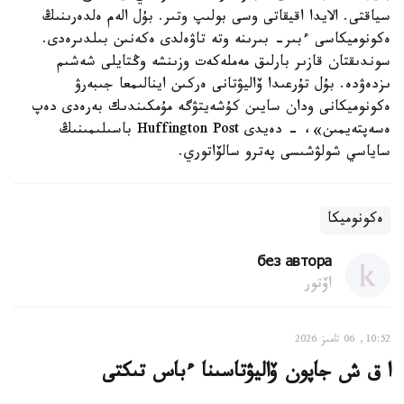
سياقتى. الايدا اقيقاتى وسى بولىپ وتىر. بۇل الەم ەلدەرىنىڭ
ەكونوميكاسى ءبىر- بىرىنە وتە تاۋەلدى ەكەنىن بىلدىرەدى.
سوندىقتان قازىر بارلىق مەملەكەت وزىنشە وڭتايلى شەشىم
ىزدەۋدە. بۇل تۇرعىدا ۆاليۋتانى ەركىن اينالىمعا جىبەرۋ
ەكونوميكانى ودان سايىن كۇشەيتۋگە مۇمكىندىك بەرەدى دەپ
ەسەپتەيمىن»، - دەيدى Huffington Post باسىلىمىنىڭ
ساياسي شولۋشىسى پەترو سالۆاتوري.
ەكونوميكا
без автора
اۆتور
10:52, 06 تامىز 2026
ا ق ش جاپون ۆاليۋتاسىنا ءباس تىكتى