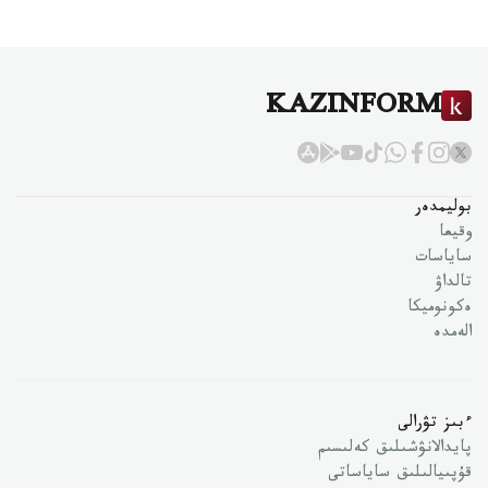
KAZINFORM
بوليمدەر
وقيعا
ساياسات
تالداۋ
ەكونوميكا
الەمدە
ءبىز تۋرالى
پايدالانۋشىلىق كەلىسىم
قۇپىيالىلىق ساياساتى