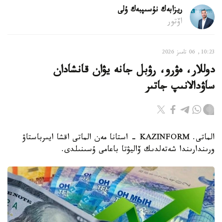
ريزابەك نۇسىپبەك ۇلى
اۆتور
10:23, 06 تامىز 2026
دوللار، ەۋرو، رۋبل جانە يۋان قانشادان
ساۋدالانىپ جاتىر
الماتى. KAZINFORM - استانا مەن الماتى اقشا ايىرباستاۋ
ورىندارىندا شەتەلدىك ۆاليۋتا باعامى ۇسىنىلدى.