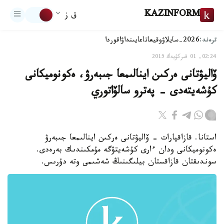
KAZINFORM
ق ز
ترەند:
2026-سايلاۋ
وقيعا
تاعايىنداۋ
اقوردا
02:24, 01 قىركۇيەك 2015
ۆاليۋتانى ەركىن اينالىمعا جىبەرۋ، ەكونوميكانى
كۇشەيتەدى - پەترو سالۆاتوري
استانا. قازاقپارات - ۆاليۋتانى ەركىن اينالىمعا جىبەرۋ
ەكونوميكانى ودان ءارى كۇشەيتۋگە مۇمكىندىك بەرەدى.
سوندىقتان قازاقستان بيلىگىنىڭ شەشىمى وتە دۇرىس.