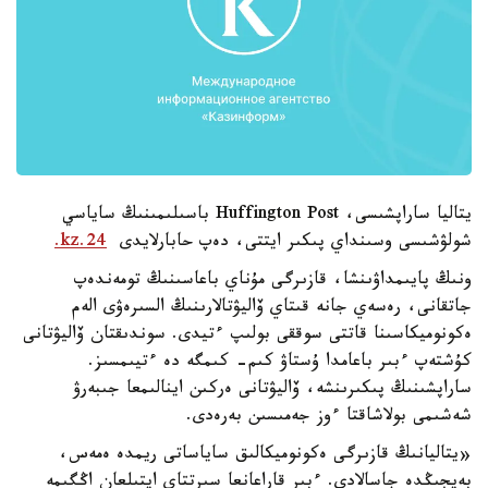
يتاليا ساراپشىسى، Huffington Post باسىلىمىنىڭ ساياسي
شولۋشىسى وسىنداي پىكىر ايتتى، دەپ حابارلايدى
24.kz.
ونىڭ پايىمداۋىنشا، قازىرگى مۇناي باعاسىنىڭ تومەندەپ
جاتقانى، رەسەي جانە قىتاي ۆاليۋتالارىنىڭ السىرەۋى الەم
ەكونوميكاسىنا قاتتى سوققى بولىپ ءتيدى. سوندىقتان ۆاليۋتانى
كۇشتەپ ءبىر باعامدا ۇستاۋ كىم- كىمگە دە ءتيىمسىز.
ساراپشىنىڭ پىكىرىنشە، ۆاليۋتانى ەركىن اينالىمعا جىبەرۋ
شەشىمى بولاشاقتا ءوز جەمىسىن بەرەدى.
«يتاليانىڭ قازىرگى ەكونوميكالىق ساياساتى ريمدە ەمەس،
بەيجىڭدە جاسالادى. ءبىر قاراعانعا سىرتتاي ايتىلعان اڭگىمە