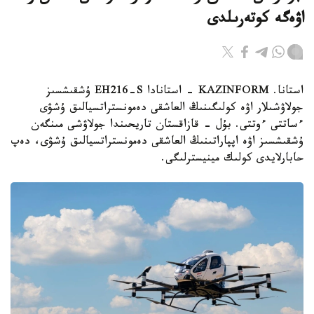
اۋەگە كوتەرىلدى
استانا. KAZINFORM - استانادا EH216-S ۇشقىشسىز
جولاۋشىلار اۋە كولىگىنىڭ العاشقى دەمونستراتسيالىق ۇشۋى
ءساتتى ءوتتى. بۇل - قازاقستان تاريحىندا جولاۋشى مىنگەن
ۇشقىشسىز اۋە اپپاراتىنىڭ العاشقى دەمونستراتسيالىق ۇشۋى، دەپ
حابارلايدى كولىك مينيسترلىگى.