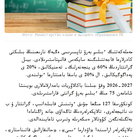
Фото: Министерство науки и высшего образования РК.
مەملەكەتتىك ءبىلىم بەرۋ تاپسىرىسى ەڭبەك نارىعىنىڭ بىلىكتى
كادرلارعا قاجەتتىلىگىنە سايكەس قالىپتاستىرىلادى. بيىل
گرانتتاردىڭ %60 ى ينجەنەرلىك- تەحنيكالىق، %20 ى
پەداگوگيكالىق، ال %20 ى باسقا باعىتتارعا ءبولىندى.
2026-2027 وقۋ جىلىنا باكالاۆريات باعدارلامالارى بويىنشا
شامامەن 75 مىڭ ءبىلىم بەرۋ گرانتى قاراستىرىلدى.
كونكۋرسقا 127 مىڭعا جۋىق ءوتىنىش قابىلدانىپ، گرانتتار ۇ ب
ت ناتيجەلەرى، تالاپكەرلەردىڭ تاڭداۋى جانە زاڭنامادا
بەلگىلەنگەن كۆوتالار ەسكەرىلە وتىرىپ تاعايىندالدى.
تالاپكەرلەر اراسىندا «اۋدارما ءىسى»، «حالىقارالىق قاتىناستار»،