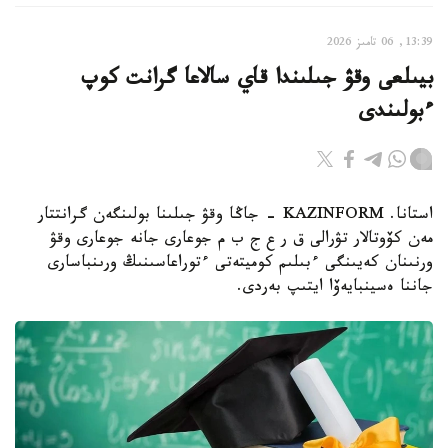
13:39, 06 تامىز 2026
بيىلعى وقۋ جىلىندا قاي سالاعا گرانت كوپ
ءبولىندى
استانا. KAZINFORM - جاڭا وقۋ جىلىنا بولىنگەن گرانتتار
مەن كۆوتالار تۋرالى ق ر ع ج ب م جوعارى جانە جوعارى وقۋ
ورنىنان كەيىنگى ءبىلىم كوميتەتى ءتوراعاسىنىڭ ورىنباسارى
جاننا ەسينبايەۆا ايتىپ بەردى.