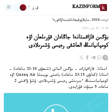
KAZINFORM
ق ز
ترەند:
2026-سايلاۋ
وقيعا
تاعايىنداۋ
اقوردا
11:28, 28 تامىز 2015
بۇگىن قازاقستاندا جاڭادان قۇرىلعان اۋە
كومپانيانىڭ العاشقى رەيسى ۇشىرىلادى
استانا. قازاقپارات - بۇگىن الماتى (شىعۋى 21:10 ساعات) -
استانا (كەلۋى 23:15 ساعات) باعىتى بويىنشا Qazaq Air اۋە
كومپانياسىنىڭ ءبىرىنشى رەيسى ۇشىرىلادى. ۇشۋ ۋاقىتى 2
ساعات 5 مينۋت قۇرايدى.