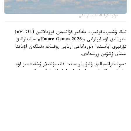
فوتو: كولىك مينيسترلىگى
تىك ۇشىپ-قونىپ، ەلەكتر قۋاتىمەن قوزعالاتىن (eVTOL)
سەريالىق اۋە اپپاراتى «Future Games 2026» حالىقارالىق
تۋرنيرى اياسىندا ەلورداداعى ارنايى رۇقسات ەتىلگەن اۋماقتا
سىناق ۇشۋىن ورىندادى.
دەمونستراتسيالىق ۇشۋ بارىسىندا قاتىسۋشىلار ۇشقىشسىز اۋە
جۇيەلەرىنىڭ ناقتى جاعدايدا قولدانىلۋ مۇمكىندىكتەرىمەن
تانىستى. EH216-S ەكى جولاۋشىنى تاسىمالداۋعا ارنالعان.
ونىڭ ەڭ جوعارى جىلدامدىعى ساعاتىنا 130 شاقىرىمدى، ال ۇشۋ
قاشىقتىعى 35 شاقىرىمعا دەيىن جەتەدى.
«العاشقى كەزەڭدە قازاقستاننىڭ تابيعي، مادەني جانە تاريحي
كورىكتى جەرلەرى ۇستىمەن ۇزاقتىعى 5- 30 مينۋت بولاتىن
دەمونستراتسيالىق جانە تۋريستىك باعىتتاردى ىسكە قوسۋ
جوسپارلانىپ وتىر»، - دەپ حابارلادى مينيسترلىك.