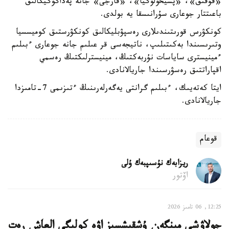
«قۇقىق»، «پسيحولوگيا»، «قارجى» جانە پەداگوگيكالىق
باعىتتار جوعارى سۇرانىسقا يە بولدى.
كونكۋرس قورىتىندىلارى رەسپۋبليكالىق كونكۋرستىق كوميسسيا
وتىرىسىندا بەكىتىلىپ، ناتيجەسى قر عىلىم جانە جوعارى ءبىلىم
ءمينيسترى ساياسات نۇربەكتىڭ، مينيسترلىكتىڭ رەسمي
اقپاراتتىق رەسۋرسىندا جاريالانادى.
ايتا كەتەيىك، ءبىلىم گرانتى يەگەرلەرىنىڭ ءتىزىمى 7-تامىزدا
جاريالانادى.
قوعام
ريزابەك نۇسىپبەك ۇلى
اۆتور
12:25, 06 تامىز 2026
جولاۋشى مىنگەن ۇشقىشسىز اۋە كولىگى العاش رەت