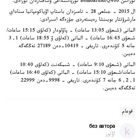
تۇراتىن BombardierQ400 تۇرپاتىنداعى ۇشاقتاردان تۇرادى.
ال 2015 - جىلعى 28 - تامىزدان باستاپ اۆياكومپانيا مىناداي
مارشرۋتتار بويىنشا رەيستەردى جۇزەگە اسىرادى:
الماتى (شىعۋى 13:05 ساعات) - پاۆلودار (كەلۋى 15:15 ساعات/
شىعۋى 16:45 ساعات) - الماتى (كەلۋى ۆ 18:55 ساعات) 1, 3
جانە 5 كۇندەرى. تاريفى - 10419-دەن 27189 تەڭگەگە
دەيىن.
الماتى (شىعۋى 9:10 ساعات) - شىمكەنت (كەلۋى 10:40
ساعات/شىعۋى 15:10 ساعات) - الماتى (كەلۋى 16:40 ساعات)
1, 2, 6 جانە 7 كۇندەرى. تاريفى - 9998-دەن 22999
تەڭگەگە دەيىن.
قوعام
без автора
اۆتور