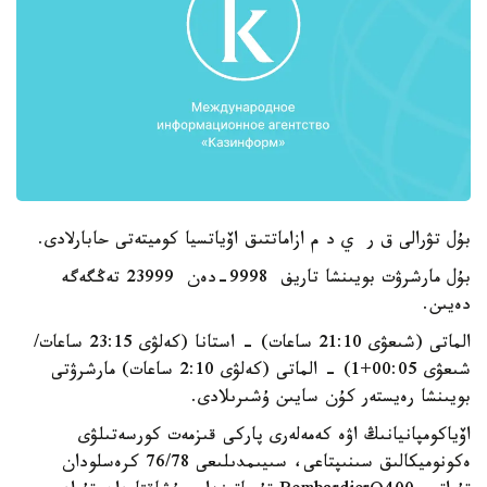
بۇل تۋرالى ق ر ي د م ازاماتتىق اۆياتسيا كوميتەتى حابارلادى.
بۇل مارشرۋت بويىنشا تاريف 9998-دەن 23999 تەڭگەگە
دەيىن.
الماتى (شىعۋى 21:10 ساعات) - استانا (كەلۋى 23:15 ساعات/
شىعۋى 00:05+1) - الماتى (كەلۋى 2:10 ساعات) مارشرۋتى
بويىنشا رەيستەر كۇن سايىن ۇشىرىلادى.
اۆياكومپانيانىڭ اۋە كەمەلەرى پاركى قىزمەت كورسەتىلۋى
ەكونوميكالىق سىنىپتاعى، سىيىمدىلىعى 76/78 كرەسلودان