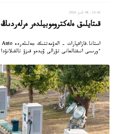
13:42, 08 تامىز 2026
قىتايلىق ەلەكتروموبيلدەر ەرلەردىڭ 
ءورىسى انىقتالعانى تۋرالى ۆيدەو قىزۋ تالقىلانۋدا.