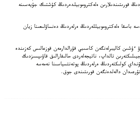
اردىڭ قورىتىندىلارىن ەلەكتروموبيلدەردىڭ كۇشتىك جۇيەسىنە
ىك جەلىدە تاراعان بەينەروليك Li Auto نەمەسە باسقا ەلەكتروموبيللەردىڭ ەرلەردىڭ دەنساۋلىعىنا زيان
ۋ ءۇشىن كاليبرلەنگەن كاسىبي قۇرالدارمەن قوزعالىس كەزىندە
لىكتەرىن تالداپ، ناتيجەلەردى حالىقارالىق قاۋىپسىزدىك
ۇنداي كولىكتەردىڭ ەرلەردىڭ پوتەنتسياسىنا نەمەسە
تۇرعىدان دالەلدەنگەن قورىتىندى جوق.