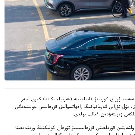
ەمەسە ۇرپاق ءوربىتۋ قابىلەتىنە (فەرتيلدىگىنە) كەرى اسەر
. بۇل تۋرالى گەرمانيانىڭ رادياتسيالىق قورعانىس جونىندەگى
گەن زەرتتەۋدەن ءمالىم بولدى.
لشەيتىن قۇرىلعىنى قوزعالىسسىز تۇرعان كولىكتىڭ ورىندىعىنا