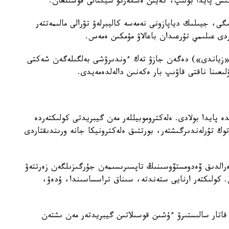
ىگى، جيىلىك دياپازونى نەمەسە كاليبرلەۋ تۋرالى مالىمەتتەر
ردى عىلىمي تۇرعىدان باعالاۋ مۇمكىن ەمەس.
 قاتار قۇرىلعى ەكرانىنداعى «Harmful» («زياندى») دەگەن جازۋ تەك ءوندىرۋشى بەلگىلەگەن شەكتى
ىعىنا ناقتى قاۋىپ بار ەكەنىن دالەلدەمەيدى.
ە پايدا بولادى. ەلەكتروموبيللەر مەن گيبريدتى كولىكتەردە
وك تۇرلەندىرگىشتەر، بورتتىق ەلەكترونيكا جانە ورىندىقتاردى
ەرالدىق ۆەدومستۆوسىنىڭ تاپسىرىسىمەن جۇرگىزىلگەن زەرتتەۋ
 ولشەۋ جاساعان. كولىكتەر ارنايى ستەندتە، سىناق تراسساسىندا، ۇدەۋ،
ونىمەن قاتار سالىستىرۋ ءۇشىن قوسىلاتىن گيبريدتەر مەن ىشتەن