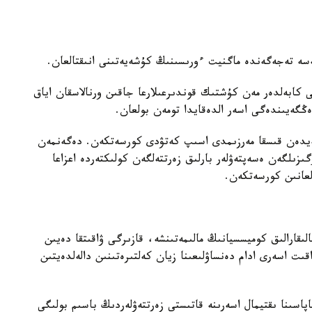
سە تەجەگەندە ماگنيت ءورىسىنىڭ كۇشەيەتىنى انىقتالعان.
كابەلدەر مەن كۇشتىك قوندىرعىلارعا جاقىن ورنالاسقان اياق
ڭگەيىندەگى اسەر الدەقايدا تومەن بولعان.
ەڭگەيدەن قىسقا مەرزىمدى اسىپ كەتۋدى كورسەتكەن. دەگەنمەن
گىزىلگەن ەسەپتەۋلەر بارلىق زەرتتەلگەن كولىكتەردە اعزاعا
عانىن كورسەتكەن.
قارالىق كوميسسيانىڭ مالىمەتىنشە، قازىرگى ۋاقىتقا دەيىن
ىت اسەرى ادام دەنساۋلىعىنا زيان كەلتىرەتىنىن دالەلدەيتىن
لىلەرىنىڭ سپەرما ساپاسىنا ىقتيمال اسەرىنە قاتىستى زەرتتەۋلەردىڭ باسىم بولىگى