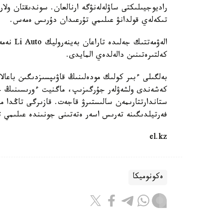
راديوجيىلىكتى ساۋلەلەنۋگە ارنالعان. سوندىقتان ول
تىكەلەي قولدانۋ عىلىمي تۇرعىدان دۇرىس ەمەس.
الەۋمەتت
كەلتىرەتىنىن دالەلدەي المايدى.
بەلگىلى ءبىر كولىك مودەلىنىڭ قاۋىپسىزدىگىن باعالا
كەشەندى ولشەۋلەر جۇرگىزىپ، ماگنيت ءورىسىنىڭ جيى
ستاندارتتارىمەن سالىستىرۋ قاجەت. قازىرگى تاڭدا م
فەرتيلدىگىنە تەرىس اسەر ەتەتىنى جونىندە عىلىمي 
el.kz
ەكونوميكا