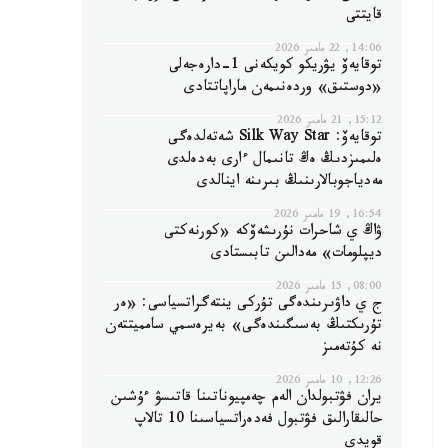
قايتتى
14:06, 22 مامىر 2026
توقايەۆ يۋريكو كويكەنى 1-دارەجەلى
«دوستىق» وردەنىمەن ماراپاتتادى
15:12, 21 مامىر 2026
توقايەۆ: Silk Way Star شەتەلدەگى
ەلىمىزدىڭ ەڭ تانىمال ءارى بەدەلدى
مەدياجوبالارىنىڭ بىرىنە اينالدى
16:54, 19 مامىر 2026
ۋاڭ ي شاحرات نۇرىشەۆكە «كورنەكتى
ديپلومات» مەدالىن تابىستادى
08:00, 15 مامىر 2026
ج ي داۋىرىندەگى تۇركى ينتەگراتسياسى: «ەر
تۇرىكتىڭ بەسىگىندەگى» بەيرەسمي سامميتتەن
نە كۇتەمىز
12:26, 10 مامىر 2026
يران فۋتبولدان الەم چەمپيوناتىنا قاتىسۋ ءۇشىن
حالىقارالىق فۋتبول فەدەراتسياسىنا 10 تالاپ
قويدى