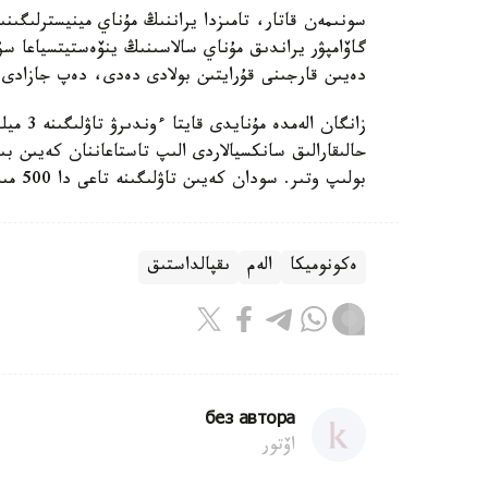
سونىمەن قاتار، تامىزدا يراننىڭ مۇناي مينيسترلىگى
دەيىن قارجىنى قۇرايتىن بولادى دەدى، دەپ جازادى ۋ
زانگان 
بولىپ وتىر. سودان كەيىن تاۋلىگىنە تاعى دا 500 مىڭ باررەلگە كوتەرۋ جوسپارلانۋدا.
ەكونوميكا
الەم
ىقپالداستىق
без автора
اۆتور