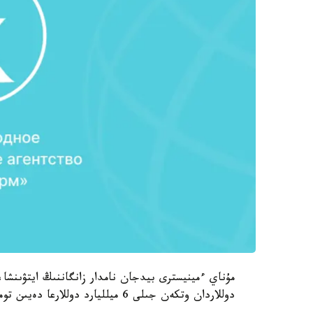
دوللاردان وتكەن جىلى 6 ميلليارد دوللارعا دەيىن تومەندەگەن جانە ودان كەيىن دە قىسقارۋ جالعاسقان.