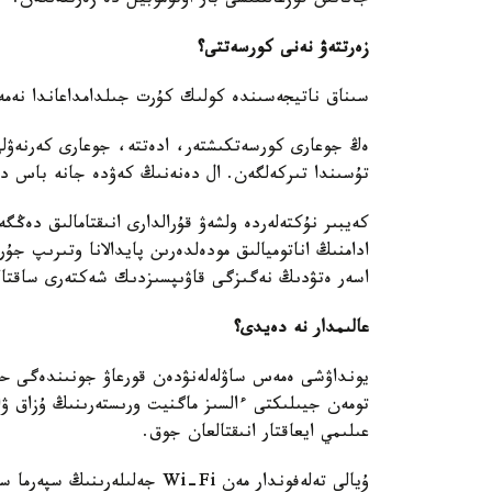
جاناتىن قوزعالتقىشى بار اۆتوموبيل دە زەرتتەلگەن.
زەرتتەۋ نەنى كورسەتتى؟
سىناق ناتيجەسىندە كولىك كۇرت جىلدامداعاندا نەمە
ەڭ جوعارى كورسەتكىشتەر، ادەتتە، جوعارى كەرنەۋلى 
تۇسىندا تىركەلگەن. ال دەنەنىڭ كەۋدە جانە باس دە
كەيبىر نۇكتەلەردە ولشەۋ قۇرالدارى انىقتامالىق د
ادامنىڭ اناتوميالىق مودەلدەرىن پايدالانا وتىرىپ جۇر
اسەر ەتۋدىڭ نەگىزگى قاۋىپسىزدىك شەكتەرى ساقتال
عالىمدار نە دەيدى؟
يونداۋشى ەمەس ساۋلەلەنۋدەن قورعاۋ جونىندەگى حالى
تومەن جيىلىكتى ءالسىز ماگنيت ورىستەرىنىڭ ۇزاق ۋاق
عىلىمي ايعاقتار انىقتالعان جوق.
ۇيالى تەلەفوندار مەن Wi-Fi جە