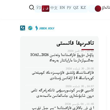
الداۋ
KZ
QZ
РУ
EN
中文
ق ز
ЎЗ
تاقىرىپقا قاتىستى
19:45, 03 تامىز 2026
پاۆەل دۋروۆ قازاقستاندا وتەتىن IOAI-2026
جەڭىمپازدارىنا ماراپاتتار بەرمەك
20:08, 30 شىلدە 2026
قازاقستاننىڭ ۇلتتىق قاۋىپسىزدىك كوميتەتى
كورەيانىڭ 14 ازاماتىن ۇستادى
16:07, 30 شىلدە 2026
كاسپي قۇبىر كونسورسيۋمى تانكەرلەرگە تاعى
درون شابۋىلدارى جاسالعانىن مالىمدەدى
11:48, 06 ماۋسىم 2026
ا ق ش بالالارى قازاقستاندا ءبىر جىل تۇرىپ