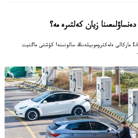
دەنساۋلىعىنا زيان كەلتىرە مە؟
استانا.قازاقپارات - الەۋمەتتىك جەلىلەردە Li Auto ماركالى ەلەكتروموبيلدىڭ سالونىندا كۇشتى ماگنيت