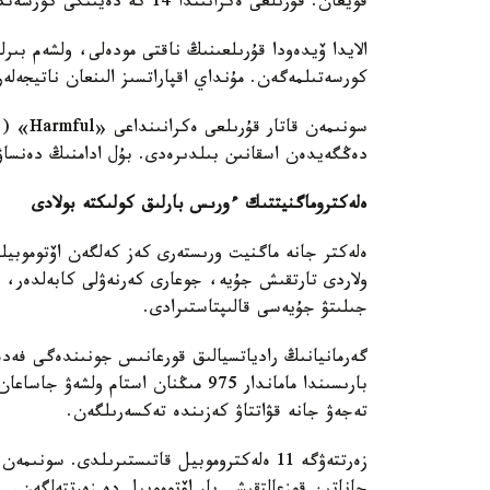
قويعان. قۇرىلعى ەكرانىندا 14 كە دەيىنگى كورسەتكىش پايدا بولىپ، كەيىن ەسكەرتۋ سيگنالى قوسىلعان.
الايدا ۆيدەودا قۇرىلعىنىڭ ناقتى مودەلى، ولشەم بىرل
كورسەتىلمەگەن. مۇنداي اقپاراتسىز الىنعان ناتيجەلە
سونىمەن
دەڭگەيدەن اسقانىن بىلدىرەدى. بۇل ادامنىڭ دەنساۋل
ەلەكتروماگنيتتىك ءورىس بارلىق كولىكتە بولادى
ەلەكتر جانە ماگنيت ورىستەرى كەز كەلگەن اۆتوموبيلد
ولاردى تارتقىش جۇيە، جوعارى كەرنەۋلى كابەلدەر، ت
جىلىتۋ جۇيەسى قالىپتاستىرادى.
گەرمانيانىڭ رادياتسيالىق قورعانىس جونىندەگى فەد
بارىسىندا ماماندار 975 مىڭنان استام
تەجەۋ جانە قۋاتتاۋ كەزىندە تەكسەرىلگەن.
زەرتتەۋگە 11 ەلەكتروموبيل قاتىستىرىلدى. س