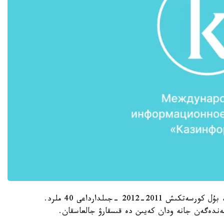
مۇناي ءمينيسترى بيدجان نامدار زانگاننىڭ ايتۋىنشا، بۇل كورسەتكىش 2011-2012 -جىلدارداعى 40 ملرد.