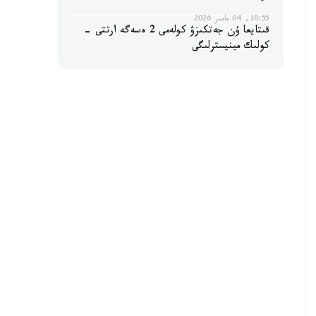
10:55, 04 مامىر 2026
قىتايعا ۇن جەتكىزۋ كولەمى 2 ەسەگە ارتتى -
كولىك مينيسترلىگى