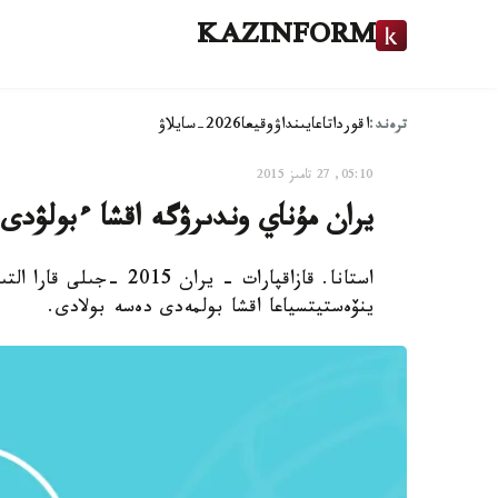
KAZINFORM
ترەند:
اقوردا
تاعايىنداۋ
وقيعا
2026-سايلاۋ
05:10, 27 تامىز 2015
يران مۇناي وندىرۋگە اقشا ءبولۋدى 
استانا. قازاقپارات - ير
ينۆەستيتسياعا اقشا بولمەدى دەسە بولادى.