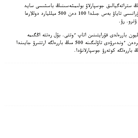
نىڭ ستراتەگيالىق جوسپارلاۋ بولىمشەسىنىڭ باسشىسى سايد
گاۆامپۋر يراندىق مۇناي سالاسىنىڭ ينۆەستيتسياعا سۇرانىسى تاياۋ بەس جىلدا 100 دەن 500 ميلليارد دوللارعا
ترو. رۋ.
الەمدە مۇنايدى قايتا ءوندىرۋ تاۋلىگىنە 3 ميلليون باررەلدى قۇرايتىنىن اتاپ ءوتتى. بۇل رەتتە اڭگىمە
حالىقارالىق سانكسيالاردى الىپ تاستاعاننان كەيىن بىردەن ءوندىرۋدى تاۋلىگىنە 500 مىڭ باررەلگە ارتتىرۋ جايىندا