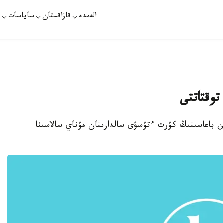
الەمدە
قازاقستان
ساياسات
ت
توقتاتتى
ان 2015 -جىلى قارا التىن باعاسىنىڭ كۇرت ءتۇسۋى سالدارىنان مۇناي سالاسىنا