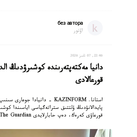
без автора
اۆتور
22:46, 07 تامىز 2026
دانيا مەكتەپتەرىندە كوشىرۋدىڭ الدى
قورعالادى
استانا. KAZINFORM - دانيادا 
پايدالانۋدىڭ ۇلتتىق ستراتەگياسى اياسىندا كوشىر
قورعاۋى كەرەك، دەپ حابارلايدى The Guardian.