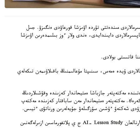
رمالاردى مىندەتتى تۇردە اۋىزشا قورعاۋدى ەنگىزۋ. جىل
ىنداي تاپسىرمالاردى دايىندايدى، ەندى ولار ءوز بىلىمدەرىن اۋىزشا
الاردى ۇيدە ەمەس، سىنىپتا مۇعالىمنىڭ باقىلاۋىمەن تىكەلەي
ىندە مەكتەپتەر جازباشا ەمتيحاندار كەزىندە وقۋشىلاردىڭ
 كەرەك. مەكتەپتەر ەمتيحاندار مەن ساباقتار كەزىندە مەكتەپ
زۋدى شەكتەۋ ءۇشىن سۇزگىلەۋ جۇيەلەرىن ورناتۋى ءتيىس.
وسىعان دەيىن QyzPU ستۋدەنتتەرى پەداگوگتەرگە ارنالعان AI- Lesson Study ج ي پلاتفورماسىن ازىرلەگەنىن