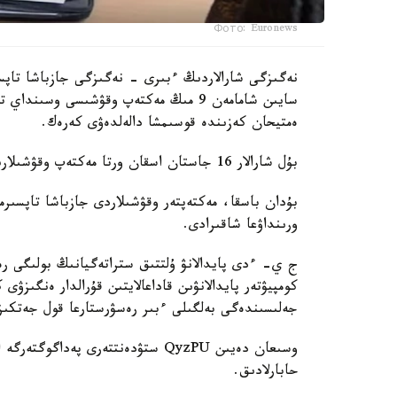
Фото: Euronews
نەگىزگى شارالاردىڭ ءبىرى - نەگىزگى جازباشا تاپسى
سايىن شامامەن 9 مىڭ مەكتەپ وقۋشىسى وس
ەمتيحان كەزىندە قوسىمشا دالەلدەۋى كەرەك.
بۇل شارالار 16 جاستان اسقان ورتا مەكتەپ وقۋشىلارىنا قاتىستى بولادى.
بۇدان باسقا، مەكتەپتەر وقۋشىلاردى جازباشا تاپسىرم
ورىنداۋعا شاقىرادى.
ج ي- ءدى پايدالانۋ ۇلتتىق ستراتەگيانىڭ بولىگى رەت
كومپيۋتەر پايدالانۋىن قاداعالايتىن قۇرالدار ەنگىزۋى
جەلىسىندەگى بەلگىلى ءبىر رەسۋرستارعا قول جەتكى
حابارلادىق.