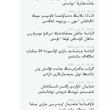
ماماندىقتارعا ءبولىندى
20:27, 07 تامىز 2026
اتا-انا بالانىڭ دەنساۋلىعىنا قاۋىپسىز سومكە
تاڭداعانى ءجون - ورتوپەد كەڭەسى
20:09, 07 تامىز 2026
الماتىدا جالعان مەملەكەتتىك تىركەۋ نومىرلەرىن
ساتقان كۇدىكتى قولعا ءتۇستى
19:46, 07 تامىز 2026
الماتىدا «بايسات» بازارى اۋكسيوندا 24 ميلليارد
تەڭگەگە ساتىلدى
19:29, 07 تامىز 2026
گرانت يەگەرلەرىنىڭ جەلىدە قۋانىش پەن
شاتتىققا تولى بەينەجازبالارى تارادى
18:21, 07 تامىز 2026
قىتايدان تاۋاردى زاڭسىز تاسىمالداعان
قىلمىستىق توپتىڭ قىزمەتى توقتاتىلدى
17:43, 07 تامىز 2026
قازاقستاندا تەلەديدار ءوندىرىسى جارتى جىلدا