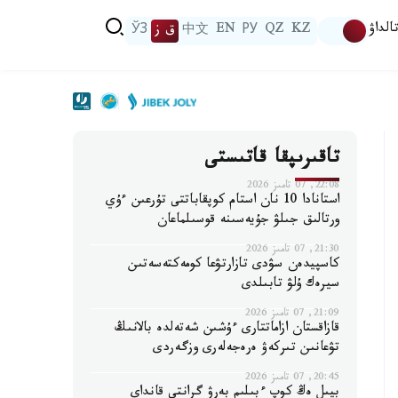
الداۋ
KZ
QZ
РУ
EN
中文
ق ز
ЎЗ
تاقىرىپقا قاتىستى
22:08, 07 تامىز 2026
استانادا 10 نان استام كوپقاباتتى تۇرعىن ءۇي
ورتالىق جىلۋ جۇيەسىنە قوسىلماعان
21:30, 07 تامىز 2026
كاسپيدەن سۋدى تازارتۋعا كومەكتەسەتىن
سيرەك ۇلۋ تابىلدى
21:09, 07 تامىز 2026
قازاقستان ازاماتتارى ءۇشىن شەتەلدە بالانىڭ
تۋعانىن تىركەۋ ەرەجەلەرى وزگەردى
20:45, 07 تامىز 2026
بيىل ەڭ كوپ ءبىلىم بەرۋ گرانتى قانداي