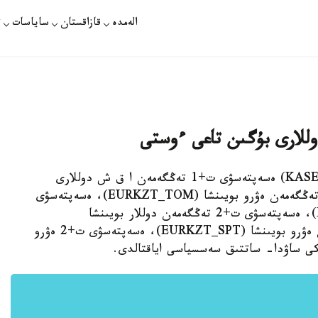
الەمدە
قازاقستان
ساياسات
ت
وللارى بۇگىن تاعى ءوستى
استانا. قازاقپارات - قازاقستان قور بيرجاسىندا (KASE) ەسەپتەسۋى ت+1 تەڭگەمەن ا ق ش دوللارى
بويىنشا (USDKZT_TOM)، ەسەپتەسۋى ت+1 تەڭگەمەن ەۋرو بويىنشا (EURKZT_TOM)، ەسەپتەسۋى
ت+1 تەڭگەمەن ەۋرو بويىنشا (EURUSD_TOM)، ەسەپتەسۋى ت+2 تەڭگەمەن دوللار بويىنشا
(USDKZT_SPT)، ەسەپتەسۋى ت+2 تەڭگەمەن ەۋرو بويىنشا (EURKZT_SPT)، ەسەپتەسۋى ت+2 ەۋرو