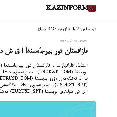
KAZINFORM
ترەند:
اقوردا
تاعايىنداۋ
وقيعا
2026-سايلاۋ
19:04, 26 تامىز 2015
قازاقستان قور بيرجاسىندا ا ق ش د
ا ق ش دوللارى بويىنشا (EURUSD_SPT) كەشكى ساۋدا- ساتتىق سەسسياسى اياقتالدى.