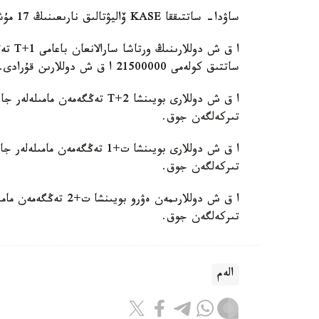
ساۋدا- ساتتىققا KASE ۆاليۋتالىق نارىعىنىڭ 17 مۇشەسى قاتىستى، دەپ حابارلايدى قازاقستان قور بيرجاسىنان.
ساتتىق كولەمى 21500000 ا ق ش دوللارىن قۇرادى.
ا ق ش دوللارى بويىنشا T+2 تەڭگ
تىركەلگەن جوق.
ا ق ش دوللارى بويىنشا ت+1 تەڭگ
تىركەلگەن جوق.
ا ق ش دوللارىمەن ەۋرو
تىركەلگەن جوق.
الەم