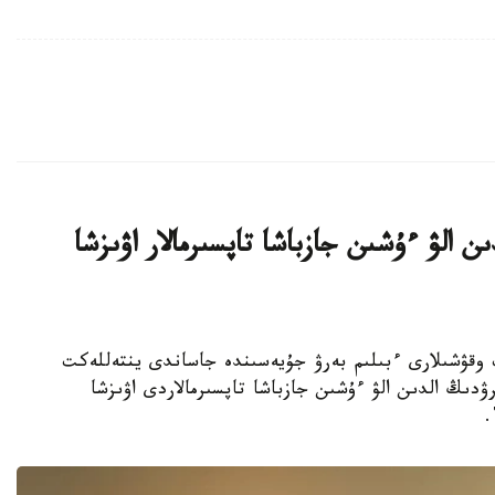
ن الۋ ءۇشىن جازباشا تاپسىرمالار اۋىزشا
جوعارى سىنىپ وقۋشىلارى ءبىلىم بەرۋ جۇيەسىندە جاساندى ينتەللەكت
ۋدىڭ الدىن الۋ ءۇشىن جازباشا تاپسىرمالاردى اۋىزشا