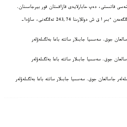
ا ق ش دوللارىنىڭ ورتاشا سارالانعان باعامى T+1 تەڭگەمەن ءبىر ا ق ش دوللارىنا 243,74 تەڭگەنى، ساۋدا-
ەمەن مامىلەلەر جاسالعان جوق. سەسسيا جابىلار ساتتە باعا بەلگىلەۋلەر
ەمەن مامىلەلەر جاسالعان جوق. سەسسيا جابىلار ساتتە باعا بەلگىلەۋلەر
 بويىنشا ت+2 تەڭگەمەن مامىلەلەر جاسالعان جوق. سەسسيا جابىلار ساتتە باعا بەلگىلەۋلەر