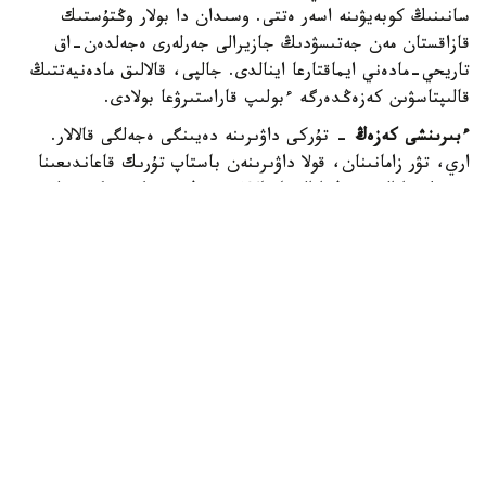
سانىنىڭ كوبەيۋىنە اسەر ەتتى. وسىدان دا بولار وڭتۇستىك
قازاقستان مەن جەتىسۋدىڭ جازيرالى جەرلەرى ەجەلدەن-اق
تاريحي-مادەني ايماقتارعا اينالدى. جالپى، قالالىق مادەنيەتتىڭ
قالىپتاسۋىن كەزەڭدەرگە ءبولىپ قاراستىرۋعا بولادى.
ءبىرىنشى كەزەڭ
- تۇركى داۋىرىنە دەيىنگى ەجەلگى قالالار.
اري، تۋر زامانىنان، قولا داۋىرىنەن باستاپ تۇرىك قاعاندىعىنا
دەيىنگى ارالىق. بۇل ارالىقتا قالالار سيرەك، ويتكەنى كوشپەلى
شارۋاشىلىقتىڭ باسىم تۇسكەن كەزەڭى.
ەكىنشى كەزەڭ
- تۇركى داۋىرىندەگى ەرتە ورتاعاسىرلىق قالالار.
بۇل ارالىقتا شامامەن 30 شاقتى قالا بولعان. ارحەولوگ عالىمدار
ەرتەرەكتەگى ورتاعاسىرلىق مەملەكەتتەردەگى قالالاردى سيپاتى
جاعىنان ءۇش توپقا بولگەن: استانالىق جانە ءىرى قالالار
ءبىرىنشى توپتا، ەكىنشى توپ ورتاشا قالالار، ال ءۇشىنشى توپتى
كىشىگىرىم قالالار قۇراعان.
ءۇشىنشى كەزەڭ
- ІХ-ХІІІ عاسىردىڭ باسىنداعى قالالار. بۇل
ارالىقتا ۇلى جىبەك جولىنىڭ شارىقتاۋ شەگىنە بايلانىستى قالالار
سانى كوبەيدى. ول قالالار ءوزىنىڭ كولەمىنە قاراي بولىنگەن: