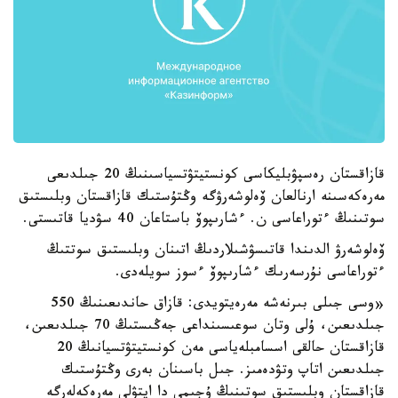
قازاقستان رەسپۋبليكاسى كونستيتۋتسياسىنىڭ 20 جىلدىعى
مەرەكەسىنە ارنالعان ۆەلوشەرۋگە وڭتۇستىك قازاقستان وبلىستىق
سوتىنىڭ ءتوراعاسى ن. ءشارىپوۆ باستاعان 40 سۋديا قاتىستى.
ۆەلوشەرۋ الدىندا قاتىسۋشىلاردىڭ اتىنان وبلىستىق سوتتىڭ
ءتوراعاسى نۇرسەرىك ءشارىپوۆ ءسوز سويلەدى.
«وسى جىلى بىرنەشە مەرەيتويدى: قازاق حاندىعىنىڭ 550
جىلدىعىن، ۇلى وتان سوعىسىنداعى جەڭىستىڭ 70 جىلدىعىن،
قازاقستان حالقى اسسامبلەياسى مەن كونستيتۋتسيانىڭ 20
جىلدىعىن اتاپ وتۋدەمىز. جىل باسىنان بەرى وڭتۇستىك
قازاقستان وبلىستىق سوتىنىڭ ۇجىمى دا ايتۋلى مەرەكەلەرگە