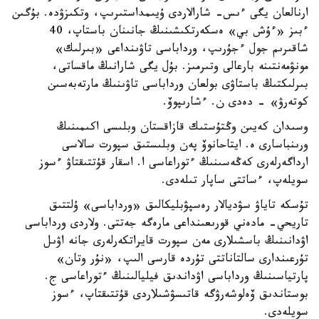
ارنالعان يگى ءىس- شارالاردى ۇيىمداستىرىپ، وتكىزۋدە. بۇگىن
ءبىز «ءۇش بي» ەسكەرتكىشىنىڭ جانىنان باستاپ، 40
شاقىرىم جول ءجۇرىپ، ورداباسى تاۋىنداعى «بىرلىك»
مونۋمەنتىنە بارعالى وتىرمىز. بۇل يگى شارانىڭ ماقساتى،
بىرلىكتىڭ باستاۋى بولعان ورداباسى تاۋىنىڭ مارتەبەسىن
كوتەرۋ» - دەدى ن. ءشارىپوۆ.
وسىدان كەيىن وڭتۇستىك قازاقستان وبلىسى اكىمىنىڭ
ورىنباسارى ە. ايتاحانوۆ پەن وبلىستىق سپورت سالاسى
ارداگەرلەرى كەڭەسىنىڭ ءتوراعاسى ا. اسقار قۇتتىقتاۋ ءسوز
سويلەپ، ءساتتى ساپار تىلەدى.
تۇسكە تاياۋ سۋديالار رەسپۋبليكالىق «ورداباسى» ۇلتتىق
تاريحي- مادەني قورىعىنداعى مارەگە جەتتى. ولاردى ورداباسى
اۋدانىنىڭ باسشىلارى مەن سپورت قايراتكەرلەرى جانە اۋىل
تۇرعىندارى سالتاناتتى تۇردە قارسى الىپ، «نۇر وتان»
پارتياسىنىڭ ورداباسى اۋداندىق فيليالىنىڭ ءتوراعاسى ج.
بوستاندىق ۆەلوشەرۋگە قاتىسۋشىلاردى قۇتتىقتاپ، ءسوز
سويلەدى.