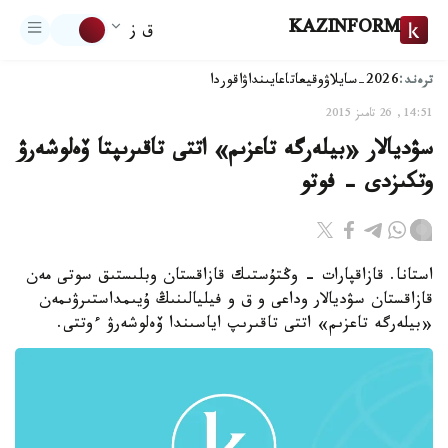
KAZINFORM
ق ز
ترەند:
2026-سايلاۋ
وقيعا
تاعايىنداۋ
اقوردا
14:51, 26 تامىز 2015
سۋديالار «بيلەرگە تاعزىم» اتتى تاقىرىپتا ۆەلوشەرۋ
وتكىزدى - فوتو
استانا. قازاقپارات - وڭتۇستىك قازاقستان وبلىستىق سوتى مەن
قازاقستان سۋديالار وداعى و ق و فيليالىنىڭ ۇيىمداستىرۋىمەن
«بيلەرگە تاعزىم» اتتى تاقىرىپ اياسىندا ۆەلوشەرۋ ءوتتى.