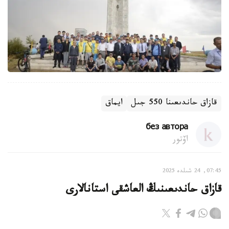
قازاق حاندىعىنا 550 جىل
ايماق
без автора
اۆتور
07:45, 24 شىلدە 2025
قازاق حاندىعىنىڭ العاشقى استانالارى