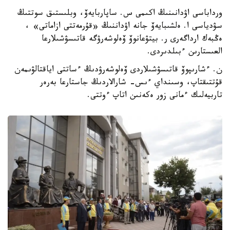
ورداباسى اۋدانىنىڭ اكىمى س. ساپاربايەۆ، وبلىستىق سوتتىڭ
سۋدياسى ا. ەلشىبايەۆ جانە اۋداننىڭ «قۇرمەتتى ازاماتى» ،
ەڭبەك ارداگەرى ر. بيتۋعانوۆ ۆەلوشەرۋگە قاتىسۋشىلارعا
العىستارىن ءبىلدىردى.
ن. ءشارىپوۆ قاتىسۋشىلاردى ۆەلوشەرۋدىڭ ءساتتى اياقتالۋىمەن
قۇتتىقتاپ، وسىنداي ءىس- شارالاردىڭ جاستارعا بەرەر
تاربيەلىك ءمانى زور ەكەنىن اتاپ ءوتتى.