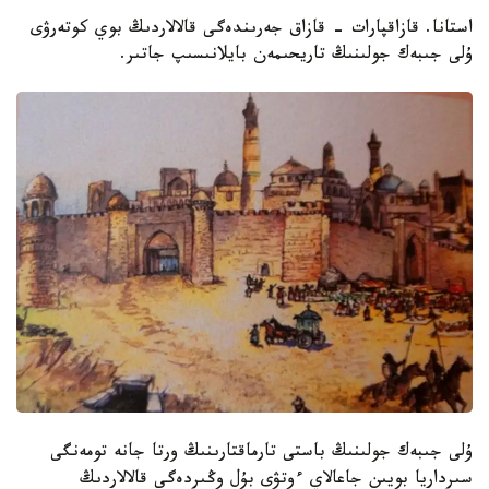
استانا. قازاقپارات - قازاق جەرىندەگى قالالاردىڭ بوي كوتەرۋى
ۇلى جىبەك جولىنىڭ تاريحىمەن بايلانىسىپ جاتىر.
ۇلى جىبەك جولىنىڭ باستى تارماقتارىنىڭ ورتا جانە تومەنگى
سىرداريا بويىن جاعالاي ءوتۋى بۇل وڭىردەگى قالالاردىڭ