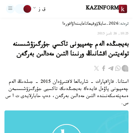
KAZINFORM
ق ز
ترەند:
2026-سايلاۋ
وقيعا
تاعايىنداۋ
اقوردا
10:25, 26 تامىز 2015
بەيجىڭدە الەم چەمپيونى تاكسي جۇرگىزۋشىسىنە
تولەيتىن اقشانىڭ ورنىنا التىن مەدالىن بەرگەن
استانا. قازاقپارات - شاربالعا لاقتىرۋدان 2015 - جىلدىڭ الەم
چەمپيونى پاۆەل فايدەك بەيجىڭدىك تاكسيى جۇرگىزۋشىسىمەن
ەسەپتەسكەنىندە التىن مەدالىن بەرگەن، دەپ حابارلايدى ت ا س
س.