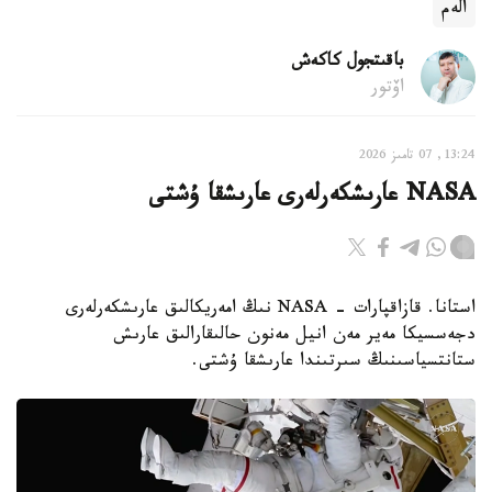
الەم
باقىتجول كاكەش
اۆتور
13:24, 07 تامىز 2026
NASA عارىشكەرلەرى عارىشقا ۇشتى
استانا. قازاقپارات - NASA نىڭ امەريكالىق عارىشكەرلەرى
دجەسسيكا مەير مەن انيل مەنون حالىقارالىق عارىش
ستانتسياسىنىڭ سىرتىندا عارىشقا ۇشتى.