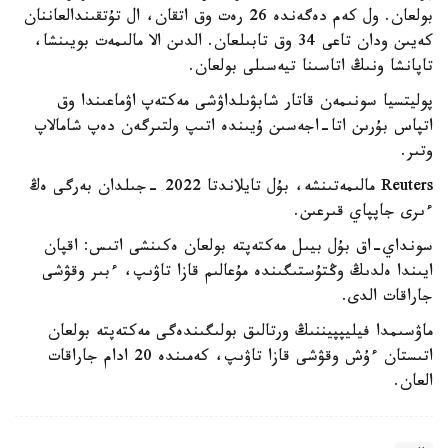
بولعان. ول كەم دەگەندە 26 رەت وق اتقان، ال تۇتقىندالعاننان
كەيىن ودان تاعى 34 وق تابىلعان. الدىن الا مالىمەت بويىنشا،
تاپانشا ونىڭ اتاسىنا تيەسىلى بولعان.
پوليتسيا سونىمەن قاتار شابۋىلداۋشى مەكتەپ اۋماعىندا وق
اتپاس بۇرىن اتا-اجەسىن ۇيىندە اتىپ ولتىرگەن دەپ شامالاپ
وتىر.
Reuters مالىمەتىنشە، بۇل تايلاندتا 2022 -جىلدان بەرگى ەڭ
ءىرى جاپپاي قىرعىن.
سونداي-اق بۇل بيىل مەكتەپتە بولعان ەكىنشى اتىس: اقپان
ايىندا ەلدىڭ وڭتۇستىگىندە مۇعالىم قازا تاۋىپ، ءبىر وقۋشى
جاراقات الدى.
ماۋسىمدا فيليپپيننىڭ ورتالىق بولىگىندەگى مەكتەپتە بولعان
اتىستان ءۇش وقۋشى قازا تاۋىپ، كەمىندە 20 ادام جاراقات
العان.