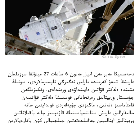
Фото: Space
دجەسسيكا مەير مەن انيل مەنون 6 ساعات 27 مينۋتقا سوزىلعان
عارىشقا شىعۋ كەزىندە بارلىق نەگىزگى تاپسىرمالاردى، سونىڭ
ىشىندە ەلەكتر قۋاتىن دايىنداۋدى ورىندادى. وتكىزىلگەن
جۇمىستار وربيتالىق زەرتحانانى قوسىمشا ەلەكتر قۋاتىمەن
قامتاماسىز ەتەتىن، ماڭىزدى جۇيەلەردى قولدايتىن جانە
حالىقارالىق عارىش ستانتسياسىنىڭ قاۋىپسىز جانە باقىلاناتىن
وربيتالىق اينالىمىن جەڭىلدەتەتىن جىلجىمالى كۇن باتارەيالارىن
ورناتۋعا نەگىز جاسايدى.