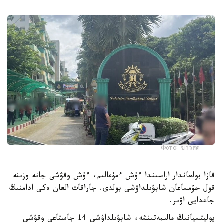
Фото: ข่าวสด
قازا بولعاندار اراسىندا ءۇش ءمۇعالىم، ءۇش وقۋشى جانە وزىنە
قول جۇمساعان شابۋىلداۋشى بولدى. جاراقات العان ەكى ادامنىڭ
جاعدايى اۋىر.
پوليتسيانىڭ مالىمەتىنشە، شابۋىلداۋشى 14 جاستاعى وقۋشى