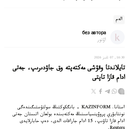
الەم
без автора
اۆتور
16:30, 07 تامىز 2026
تايلاندتا وقۋشى مەكتەپتە وق جاۋدىرىپ، جەتى
ادام قازا تاپتى
استانا. KAZINFORM - بانگكوكتىڭ سولتۇستىگىندەگى
نونتابۋري پروۆينسياسىنىڭ مەكتەبىندە بولعان اتىستان جەتى
ادام قازا تاۋىپ، 15 ادام جاراقات الدى، دەپ حابارلايدى
Reuters.