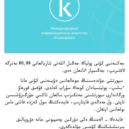
جەكسەنبى كۇنى پولياك جەڭىل اتلەتى شاربالعانى 80,88 مەترگە
لاقتىرىپ، جەڭىمپاز اتانعان ەدى.
سپورتشى جۇلدەسىنىڭ جوعالعانىن دۇيسەنبى كۇنى عانا
ءبىلىپ، پوليتسيادان كومەك سۇراپ كەلدى. قۇقىق قورعاۋ
ورگاندارى سپورتشىنى جەتكىزىپ سالعان تاكسي جۇرگىزۋشىسىن
تاپتى. ول مەدالدى قايتارىپ، فايدەكتىڭ سول كەزدە قاتتى ماس
بولعانىن ايتقان.
فايدەك - الەمنىڭ ەكى دۇركىن چەمپيونى جانە ەۋروپالىق
بىرىنشىلىكتىڭ كۇمىس جۇلدەگەرى.