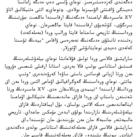
دەگەندى كەزدەستىرەمىز. نوعاي ۇلىسى دەپ ەدىگە زامانىنا
دەيىنگى ۋاقىتتى الۋىمىزعا بولادى. «نوعاي» اتتى ەتنيكالىق اتاۋ
ⅩⅤ عاسىردىڭ اياعىندا ەدىگەنىڭ ارقاسىندا ماڭعىت جۇرتىنىڭ
بىرىگۋى، كۇشەيۋى ارقاسىندا قايتا جاڭعىرعان. نوعاي
ورداسىنىڭ تاريحي ساحناعا قايتا ورالىپ وردا (مەملەكەت)
رەتىندە تانىلۋى ەدىگەنىڭ نەمەرەسى ۋاقاس ءبيدىڭ تۇسىنا
كەلەدى دەيدى نوعايتانۋشى اۆتورلار.
سارايشىق قالاسى وردا تولىق قۇلاعانشا نوعاي بيلەۋشىلەرىنىڭ
قىستىق استاناسى بولىپ قالا بەردى. استانا ارقىلى شىعىس ەۋروپا
مەن ورتا ازيانى قوساتىن باستى ساۋدا كەرۋەندەرى ءوتىپ
جاتتى. نوعاي ورداسىنىڭ گەوگرافيالىق اۋماعى التىن وردا مەن اق
وردانىڭ اراسىندا ءتيىمدى ورنالاسقان ەدى. ⅩⅤ عاسىردىڭ ورتا
شەنىنەن باستاپ اق وردا قازاق حاندىعىنىڭ ەتنيكالىق اۋماعىنا
اينالعاندىعىن ەسكە الاتىن بولساق، بۇل ايماقتاردىڭ قازاق
بيلەۋشىلەرىنىڭ نازارىندا بولۋى ابدەن مۇمكىن جاعداي. تاريحي
مالىمەتتەر جانىبەك حان مەن بۇرىندىق حان تۇسىندا-اق
سارايشىق قالاسى قازاق مەملەكەتىنىڭ استاناسى بولدى دەگەندى
ايتادى. سونىڭ ىشىندە، قازاق مەملەكەتىنىڭ قاسىم حان