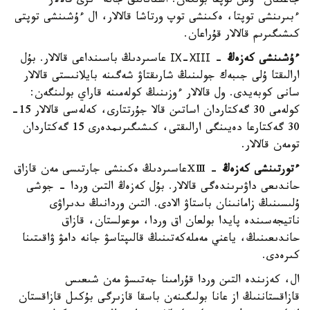
جاعىنان ءۇش توپقا بولگەن: استانالىق جانە ءىرى قالالار
ءبىرىنشى توپتا، ەكىنشى توپ ورتاشا قالالار، ال ءۇشىنشى توپتى
كىشىگىرىم قالالار قۇراعان.
ءۇشىنشى كەزەڭ
- ІХ-ХІІІ عاسىردىڭ باسىنداعى قالالار. بۇل
ارالىقتا ۇلى جىبەك جولىنىڭ شارىقتاۋ شەگىنە بايلانىستى قالالار
سانى كوبەيدى. ول قالالار ءوزىنىڭ كولەمىنە قاراي بولىنگەن:
كولەمى 30 گەكتاردان اساتىن قالا جۇرتتارى، كەلەسى قالالار 15-
30 گەكتارعا دەيىنگى ارالىقتى، كىشىگىرىمدەرى 15 گەكتاردان
تومەن قالالار.
ءتورتىنشى كەزەڭ
- ⅩⅢعاسىردىڭ ەكىنشى جارتىسى مەن قازاق
حاندىعى داۋىرىندەگى قالالار. بۇل كەزەڭ التىن وردا - جوشى
ۇلىسىنىڭ زامانىنان باستاۋ الادى. التىن وردانىڭ ىدىراۋى
ناتيجەسىندە پايدا بولعان اق وردا، موعولستان، قازاق
حاندىعىنىڭ، ياعني مەملەكەتىنىڭ قالىپتاسۋ جانە دامۋ ۋاقىتىنا
كىرەدى.
ال، كەزىندە التىن وردا قۇرامىنا جەتىسۋ مەن شىعىس
قازاقستاننىڭ از عانا بولىگىنەن باسقا قازىرگى بۇكىل قازاقستان