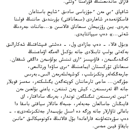
قازاق حاندىعىنىڭ قۇرامىنا ءوتتى.
شاقپاق ءبي مەن ءجۇزباسى سادىق ءشايح باستاعان
قاسكۇنەمدەر شاھاردى (سىعاناقتى) بۇرىندىق حاننىڭ قولىنا
بەردى. يبن رۋزبيحان سىعاناق قالاسىن «...جاننات جەردىڭ
شەتى...» دەپ سيپاتتايدى.
«بۇل قالا، - دەپ جازادى ول، - دەشتى قىپشاقتىڭ شەكارالىق
بەكەتى بولىپ تابىلادى جانە بۇكىل الەمگە اۋماعىنىڭ
كەڭدىگىمەن، قاۋىپسىز ءارى تىنىش بولۋىمەن داڭقى شىققان.
سىعاناق تۇركىستان ايماعىنىڭ ءىرى ساۋدا ورتالىعى،
جارمەڭكەلەر وتكىزىلىپ، كوشپەلىلەرمەن الىس-بەرىس
جۇرگەن... حاجى تارحاننان كوپتەگەن يگىلىكتەر، سەمىز قويلار
جانە اڭ تەرىسىنەن، كيش پەن تىننەن، ياعني بۇلعىن مەن
ءتيىن تەرىسىنەن تىگىلگەن توندار، بەرىك ساداقتار، اق
قايىڭنان جاسالعان جەبەلەر، جىبەك ماتالار سياقتى باسقا دا
باعالى تاۋارلار جانە وزگە دە اسىل بۇيىمدار جەتكىزىلەدى»، -
دەپ سۋرەتتەلۋىنە قاراعاندا بۇل قالانىڭ ەكونوميكالىق ءمانىن
بايقاۋ قيىن ەمەس.