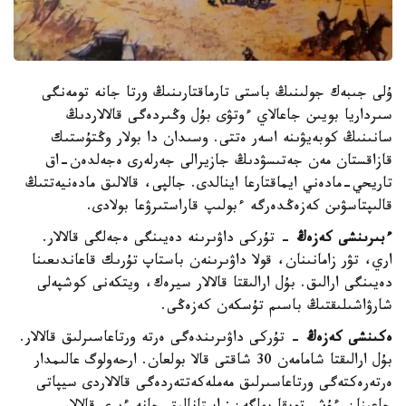
ۇلى جىبەك جولىنىڭ باستى تارماقتارىنىڭ ورتا جانە تومەنگى
سىرداريا بويىن جاعالاي ءوتۋى بۇل وڭىردەگى قالالاردىڭ
سانىنىڭ كوبەيۋىنە اسەر ەتتى. وسىدان دا بولار وڭتۇستىك
قازاقستان مەن جەتىسۋدىڭ جازيرالى جەرلەرى ەجەلدەن-اق
تاريحي-مادەني ايماقتارعا اينالدى. جالپى، قالالىق مادەنيەتتىڭ
قالىپتاسۋىن كەزەڭدەرگە ءبولىپ قاراستىرۋعا بولادى.
ءبىرىنشى كەزەڭ
- تۇركى داۋىرىنە دەيىنگى ەجەلگى قالالار.
اري، تۋر زامانىنان، قولا داۋىرىنەن باستاپ تۇرىك قاعاندىعىنا
دەيىنگى ارالىق. بۇل ارالىقتا قالالار سيرەك، ويتكەنى كوشپەلى
شارۋاشىلىقتىڭ باسىم تۇسكەن كەزەڭى.
ەكىنشى كەزەڭ
- تۇركى داۋىرىندەگى ەرتە ورتاعاسىرلىق قالالار.
بۇل ارالىقتا شامامەن 30 شاقتى قالا بولعان. ارحەولوگ عالىمدار
ەرتەرەكتەگى ورتاعاسىرلىق مەملەكەتتەردەگى قالالاردى سيپاتى