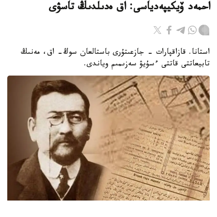
احمەد ۆيكيپەدياسى: اق ەدىلدىڭ تاسۋى
استانا. قازاقپارات - جازعىتۇرى باستالعان سوڭ- اق، مەنىڭ
تابيعاتتى قاتتى ءسۇيۋ سەزىمىم وياندى.