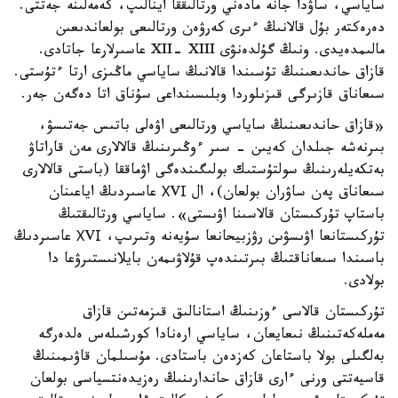
ساياسي، ساۋدا جانە مادەني ورتالىققا اينالىپ، كەمەلىنە جەتتى.
دەرەكتەر بۇل قالانىڭ ءىرى كەرۋەن ورتالىعى بولعاندىعىن
مالىمدەيدى. ونىڭ گۇلدەنۋى XII- XIII عاسىرلارعا جاتادى.
قازاق حاندىعىنىڭ تۇسىندا قالانىڭ ساياسي ماڭىزى ارتا ءتۇستى.
سىعاناق قازىرگى قىزىلوردا وبلىسىنداعى سۇناق اتا دەگەن جەر.
«قازاق حاندىعىنىڭ ساياسي ورتالىعى اۋەلى باتىس جەتىسۋ،
بىرنەشە جىلدان كەيىن - سىر ءوڭىرىنىڭ قالالارى مەن قاراتاۋ
بەتكەيلەرىنىڭ سولتۇستىك بولىگىندەگى اۋماققا (باستى قالالارى
سىعاناق پەن ساۋران بولعان)، ال ХVІ عاسىردىڭ اياعىنان
باستاپ تۇركىستان قالاسىنا اۋىستى». ساياسي ورتالىقتىڭ
تۇركىستانعا اۋىسۋىن رۋزبيحانعا سۇيەنە وتىرىپ، ХVІ عاسىردىڭ
باسىندا سىعاناقتىڭ بىرتىندەپ قۇلاۋىمەن بايلانىستىرۋعا دا
بولادى.
تۇركىستان قالاسى ءوزىنىڭ استانالىق قىزمەتىن قازاق
مەملەكەتىنىڭ نىعايعان، ساياسي ارەنادا كورشىلەس ەلدەرگە
بەلگىلى بولا باستاعان كەزدەن باستادى. مۇسىلمان قاۋىمىنىڭ
قاسيەتتى ورنى ءارى قازاق حاندارىنىڭ رەزيدەنتسياسى بولعان