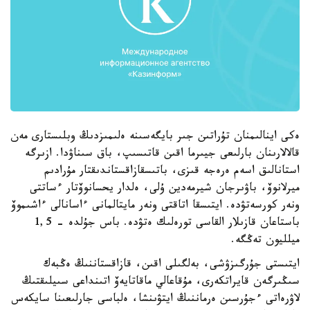
ەكى اينالىمنان تۇراتىن جىر بايگەسىنە ەلىمىزدىڭ وبلىستارى مەن
قالالارىنان بارلىعى جيىرما اقىن قاتىسىپ، باق سىناۋدا. ازىرگە
استانالىق اسەم ەرەجە قىزى، باتىسقازاقستاندىقتار مۇرادىم
ميرلانوۆ، باۋىرجان شيرمەدين ۇلى، ەلدار يحسانوۆتار ءساتتى
ونەر كورسەتۋدە. ايتىسقا اتاقتى ونەر مايتالمانى ءاسانالى ءاشىموۆ
باستاعان قازىلار القاسى تورەلىك ەتۋدە. باس جۇلدە - 1,5
ميلليون تەڭگە.
ايتىستى جۇرگىزۋشى، بەلگىلى اقىن، قازاقستاننىڭ ەڭبەك
سىڭىرگەن قايراتكەرى، مۇقاعالي ماقاتايەۆ اتىنداعى سىيلىقتىڭ
لاۋرەاتى ءجۇرسىن ەرماننىڭ ايتۋىنشا، ەلباسى جارلىعىنا سايكەس