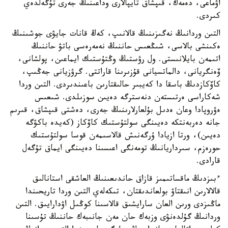
اۋماعى، دەمەك، قىپشاق تايپالارى وداعىنىڭ جەرى تۇگەلدەي
كىردى.
التىن وردانىڭ نەگىزىنىڭ قالانىپ، كەڭ قانات جايۋى جوشىنىڭ
ەكىنشى بالاسى، شىڭعىس حاننىڭ نەمەرەسى باتۋ حاننىڭ
اتىمەن بايلانىستى. ول رۋستىڭ وڭتۇستىك ايماعىن، پولشانى،
ۆەنگريانى، دالماتسيانى قۇزىرىنا قاراتتى. گرۋزيانى جەڭىپ،
كاۆكازدىڭ باسقا دا كەيبىر حالىقتارىن باعىندىردى. التىن وردا
شەكاراسى ەرتىستەن دنەسترگە دەيىن سوزىلدى. شىعىس
ەۋروپادا وعان ەدىل بۇلعارلارىنىڭ جەرى، دەشتى قىپشاق، قىرىم
جانە دەربەنتكە دەيىنگى سولتۇستىك كاۆكاز (كەيدە باكۋگە
دەيىن)، ورتا ازيادا ۇرگەنىش قالاسىمەن قوسا سولتۇستىك
حورەزم، سىرداريانىڭ تومەنگى اعىسىنا دەيىنگى ايماق تۇگەل
قارادى.
ءبىزدىڭ ماقساتىمىز قازاق حاندىعىنىڭ العاشقى استانالىق
قالالارىن انىقتاۋ بولعاندىقتان، تىكەلەي التىن وردا تاريحىندا
ماڭىزدى ورىن العان سارايشىق قالاسىنا كوڭىل اۋدارايىق. التىن
وردانىڭ گۇلدەنۋى وزبەك حان مەن جانىبەك حاننىڭ تۇسىنا