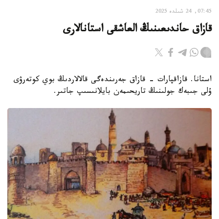
07:45, 24 شىلدە 2025
قازاق حاندىعىنىڭ العاشقى استانالارى
استانا. قازاقپارات - قازاق جەرىندەگى قالالاردىڭ بوي كوتەرۋى
ۇلى جىبەك جولىنىڭ تاريحىمەن بايلانىسىپ جاتىر.