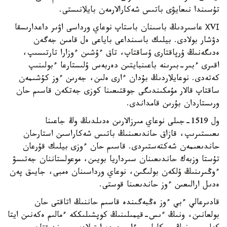
تۇسىندا نىعايۋى باتىس شەكارالارمەن بايلانىستى.
ХVІ عاسىردىڭ باسىنان باستاپ نوعاي ورداسى اۋىر داعدارىسقا
دۋشار بولادى. بيلىك باسىنداعى باياعى ەل قامىن جەگەن
ەدىگەنىڭ ۇرپاقتارى ۇساقتاپ، تاق ءۇشىن ءوزارا تارتىسىپ،
اقىرى ءبىر-بىرىنە باعىنبايتىن دەربەس ۇلىستارعا ءبولىنىپ
كەتەدى. نوعايلاردىڭ بۇدان ءارى ەلىن، جەرىن ءوز كۇشىمەن
ساقتاپ قالار مۇمكىندىگى جوقتىعىنا كوزى جەتكەن قاسىم حان
ورىستاردان بۇرىن قامداندى.
ول 1519-جىلى نوعاي مىرزالارىن ەدىلدىڭ وڭ جاعىنا
ىعىستىرىپ، قازاق حاندىعىنىڭ باتىس شەكاراسىن استارحان
حاندىعىمەن شەكتەستىردى. قاسىم حان ءوزى بيلىك قۇرعان
تۇستا وزبەك حاندىعىنان سىرداريا بويىن، موعولستاننان جەتىسۋ
ءوڭىرىنىڭ ۇلكەن بولىگىن، نوعاي ورداسىنان ەمبى، جايىق پەن
ەدىل ارالىعىن ءوز حاندىعىنا قوستى.
قادىرعالي ءبي ءوز ەڭبەگىندە قاسىم حاننىڭ اتاقتى حان
بولعانىن، ونىڭ ءىس-قيمىلىنىڭ كوپشىلىككە ءمالىم ەكەنىن ايتا