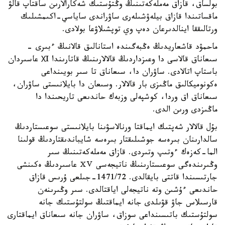
بولساق، قازاق مەملەكەتىنىڭ وڭتۇستىك شەكارالارىن ساقتاپ قالۋ
ماقساتىندا قازاق بيلەۋشىلەرى ساۋراندى ساياسي-اكىمشىلىك
ورتالىققا اينالدىرعان دەپ وي توپشىلاۋعا بولادى.
ماحمۋد قاشعاريدىڭ ەڭبەگىندە استانالىق قالانىڭ ءبىرى -
سىعاناق قالاسى دا وعىزداردىڭ قالالارىنىڭ قاتارىندا ХI عاسىردان
باستاپ اتالادى. ساۋران دا، سىعاناق تا سىر بويىنداعى
ەكونوميكالىق ماڭىزى بار قالالار. وسىعان دا بايلانىستى ساۋران،
سىعاناق اق وردا، كوشپەلى وزبەك حاندىعى تاريحىندا دا
ماڭىزدى ورىن الدى.
بۇل قالالار شەپتىك ايماقتا ورنالاسۋىنا بايلانىستى سوعىستاردىڭ
سالدارىنان بىرەسە جوشىلىقتار بىرەسە شايباندىقتاردىڭ قولىنا
الما-كەزەك ءوتىپ وتىردى. قازاق مەملەكەتىنىڭ سىر
وڭىرىندەگى سوعىستارىنىڭ ناتيجەسى ⅩⅤ عاسىردىڭ ەكىنشى
جارتىسىندا قاتتى بايقالدى. 1471/72-جىلعى ۇرىس قازاق
حاندىعى ءۇشىن وتە ناتيجەلى اياقتالدى. سىر وڭىرىنەن
قارسىلاس جاۋ قۋىلدى جانە ايماقتىڭ سولتۇستىك جانە
سولتۇستىك باتىسىنداعى سوزاق، ساۋران جانە سىعاناق ايماقتارى