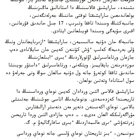
قىزمەت اتقارعان دەگەن قورىتىندى جاساۋعا نەگىز بار. سونىڭ
ىشىندە، سارايشىق قالاسىنىڭ دا استانالىق ماڭىزىنىڭ
بولعاندىعىن سارايشىقتا توقتى حاننىڭ جەرلەنگەنىن،
جانىبەكتىڭ وسىندا تاققا وتىرىپ، 17 جىل حاندىق قۇرعانىن،
اقىرى سۇيەگى وسىندا قويىلعانىن ايتادى.
جانىبەك حان دۇنيە سالىسىمەن، سارايشىققا ءازىربايجاننان ونىڭ
ۇلى بەردىبەك كەلىپ ءۇش كۇننەن كەيىن حان سايلانادى دەپ
جازعان ورتاعاسىرلىق اۆتورلاردىڭ ءبىرى ءابىلعازىنىڭ
سوزدەرىنەن بايقايمىز. ويتكەنى، ورتاعاسىرلىق ءداستۇر بويىنشا
حاندىق تاققا كوتەرۋ جانە ول دۇنيە سالعان سوڭ ونى جەرلەۋ دە
سول استانادا وتەتىن بولعان.
سارايشىق قالاسى التىن وردادان كەيىن نوعاي ورداسىنىڭ دا
تاريحىندا كەزدەسەدى. «نوعايدىڭ اتاسى جوشىنىڭ جەتىنشى
بالاسى. نوعاي اكەسىنەن دنەپر مەن دنەستر ارالىقتارىن
مۇراگەرلىككە العان ەدى»، - دەپ جازادى التىن وردا تاريحىن
زەرتتەۋشى ءىرى عالىمداردىڭ ءبىرى سافارگاليەۆ م. گ.
سونىمەن، ءبىز تاريحتان نوعاي ۇلىسى جانە نوعاي ورداسى