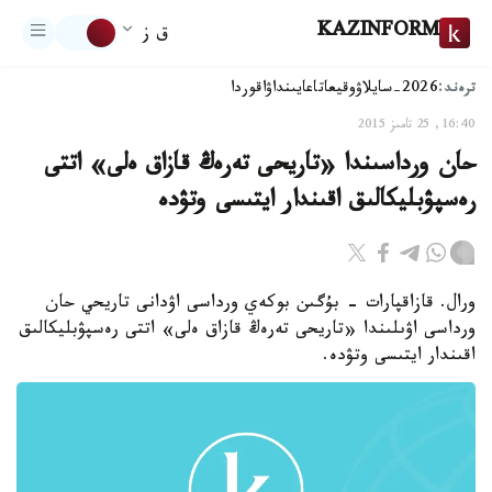
KAZINFORM
ق ز
ترەند:
2026-سايلاۋ
وقيعا
تاعايىنداۋ
اقوردا
16:40, 25 تامىز 2015
حان ورداسىندا «تاريحى تەرەڭ قازاق ەلى» اتتى
رەسپۋبليكالىق اقىندار ايتىسى وتۋدە
ورال. قازاقپارات - بۇگىن بوكەي ورداسى اۋدانى تاريحي حان
ورداسى اۋىلىندا «تاريحى تەرەڭ قازاق ەلى» اتتى رەسپۋبليكالىق
اقىندار ايتىسى وتۋدە.