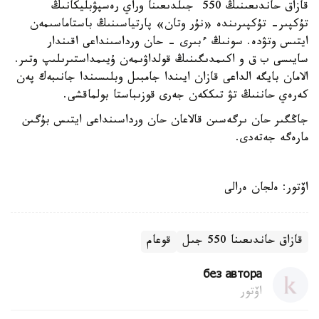
قازاق حاندىعىنىڭ 550 جىلدىعىنا وراي رەسپۋبليكانىڭ
تۇكپىر- تۇكپىرىندە «نۇر وتان» پارتياسىنىڭ باستاماسىمەن
ايتىس وتۋدە. سونىڭ ءبىرى - حان ورداسىنداعى اقىندار
سايىسى ب ق و اكىمدىگىنىڭ قولداۋىمەن ۇيىمداستىرىلىپ وتىر.
الامان بايگە الداعى قازان ايىندا جامبىل وبلىسىندا جانىبەك پەن
كەرەي حاننىڭ تۋ تىككەن جەرى قوزىباستا بولماقشى.
جاڭگىر حان ىرگەسىن قالاعان حان ورداسىنداعى ايتىس بۇگىن
مارەگە جەتەدى.
اۆتور: ەلجان ەرالى
قازاق حاندىعىنا 550 جىل
قوعام
без автора
اۆتور