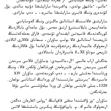
كەلىپ، ونىڭ حيكاياسى ءار جەردە ايتىلادى، سوندىقتان
ءمالىم، ءماشھۇر بولدى، «اقىرىندا سارايشىقتا دۇنيە سالدى. بۇل
كۇندەرى ونىڭ قابىرى سارايشىقتا جاتىر»، - دەپ جازادى.
سارايشىق قالاسىنىڭ استانالىق ماڭىزىن ونىڭ گەوساياسي
جاعدايىمەن بايلانىستىرۋ ارتىق ەمەس. بۇل جاعداي بابالاردىڭ
كورەگەندىك قاسيەتىن ايقىنداي تۇسەدى. قازاق مەملەكەتىنىڭ
تاريحىندا استانالىق قالا بولىپ ساۋران، سىعاناق قالالارى اتالادى.
ارحەولوگ عالىمداردىڭ زەرتتەۋلەرىنە قاراعاندا بۇل قالالاردىڭ
تاريحى سوناۋ Х-XI عاسىرلاردان باستالادى.
بەلگىلى اراب عالىمى ءال-ماكسيدي: «ساۋران قالاسى بىرىنەن
كەيىن بىرىمەن جەتى قابىرعامەن قورشالعان ۇلكەن قالا، ونىڭ
ورتاسىندا مەشىتى بار»، - دەپ كورسەتەدى. ساۋران ⅩⅣ
عاسىردىڭ ءبىرىنشى جارتىسىندا اق وردانىڭ استاناسى بولعان.
1320-جىلى قايتىس بولعان اق وردا بيلەۋشىسى ساسى بۇقا
جەرلەنگەن.
ساۋران ءوز ۋاقىتىندا مىقتى قاقپانىڭ ءرولىن اتقارعان دەگەن
ارحەولوگ عالىم ك. م. بايپاقوۆتىڭ پىكىرىن باسشىلىققا الاتىن