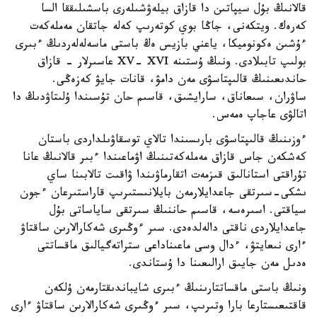
قالانىڭ بۇل سيپاتىن دا قازاق بيلەۋشىلەرى باسشىلىققا السا
كەرەك. ويتكەنى، جاڭا بوي كوتەرىپ كەلە جاتقان مەملەكەت
ءۇشىن ەكونوميكا، ياعني بازيس ەڭ باستى ماسەلەلەردىڭ ءبىرى
بولىپ تابىلادى. ونىڭ ۇستىنە XV- XVI عاسىرلار - قازاق
حاندىعىنىڭ قالىپتاسۋى مەن دامۋ، قانات جايۋ كەزەڭى.
ساۋران، سىعاناق، سارايشىق، قاسىم حان تۇسىندا ۇلىتاۋدىڭ دا
اتالۋى عاجاپ ەمەس.
ءوزىنىڭ قالىپتاسۋى بارىسىندا تالاي توسقاۋىلداردى باستان
كەشكەن جاس قازاق مەملەكەتىنىڭ اۋماعىندا ءبىر قالانىڭ عانا
تۇراقتى استانالىق قىزمەت اتقارماۋىندا ۋاقىت تالابىنا ساي
ىشكى-سىرتقى جاعدايلارمەن بايلانىستىرىپ قاراستىرعان ءجون
سياقتى. اسىرەسە، قاسىم حاننىڭ سىرتقى ساياساتى بۇل
جاعدايلاردى ناقتى دالەلدەدى. سىر ءوڭىرى شەكارالارىن ساقتاۋ
ءارى نىعايتۋ، ءدال وسى ماعىناداعى ستراتەگيالىق ماقساتتى
ەدىل مەن جايىق ارالىعىنا دا ۇستاندى.
ونىڭ باستى ماقساتتارىنىڭ ءبىرى شايباندىقتارمەن ۇلكەن
قاقتىعىستارعا بارا وتىرىپ، سىر ءوڭىرى شەكارالارىن ساقتاۋ ءارى