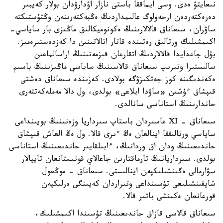
نىعايتۋ ەدى. وسى ايماققا باستى نازار اۋدارۋدان بولار كەيبىر
دەرەكتەردەن ارحەولوگ عالىمداردىڭ ەڭبەكتەرىنەن وڭتۇستىكتە
ساۋران، سىعاناق قالالارىنىڭ ەكونوميكالىق ماڭىزى بار ساياسي-
اكىمشىلىك ورتالىق رەتىندە قاتار اتالاتىنىن دا كەزدەستىرەمىز.
بۇل جاعدايدا قالالاردىڭ اتقارعان قىزمەتىنىڭ اراسالماعىن
سالىستىرا وتىرىپ سىعاناق قالاسىنىڭ ساياسي ماڭىزىنىڭ باسىم
ەكەندىگىنە كوز جەتكىزۋگە بولادى. كەزىندە سىعاناق دەشتى
قىپشاق ءۇشىن «ساۋدا ايلاعى» بولدى، ول دالا مەملەكەتتەرى
حاندارىنىڭ استاناسى سانالدى.
سىعاناق - XI عاسىردان باستاپ سىرداريا وزەنىنىڭ بويىنداعى
ساياسي ورتالىققا اينالعان ەڭ ءىرى قالا. ول ەڭ العاش قىپشاق
حاندىعىنىڭ ودان اق وردانىڭ، ءابىلقايىر حاندىعىنىڭ استاناسى
بولدى. سىرداريانىڭ تارماقتارىن جاعالاي قونىستانعان تايپالار
سۋارمالى ەگىنشىلىكپەن اينالىستى. سىعاناق - موڭعول
شاپقىنشىلىعى تۇسىنداعى وتىراردان كەيىنگى ەرلىكپەن
قورعانعان ەكىنشى باتىر قالا.
سىعاناق قالاسى قازاق حاندىعىنىڭ تۇسىندا اكىمشىلىك،