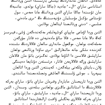
كەلەدى. اتالعان حانداردىڭ بيلىگى بارىسىندا التىن وردانىڭ
استاناسى ساراي ءال-ءجاديد (جاڭا ساراي) بولدى. جانىبەك
حان تۇسىندا جاڭا ساراي التىن وردانىڭ عانا ەمەس، سول
تۇستاعى بۇكىل مۇسىلمان دۇنيەسىنىڭ ەڭ ءىرى مادەني،
عىلىمي، ءدىني ورتالىعىنا اينالعان بولاتىن.
التىن وردا اۋماعى جاپپاي كوشپەلىلەر مەكەندەگەن ۇشى-قيىرسىز
كەڭ دالا عانا ەمەس، قالا سالۋ مادەنيەتى دە قاتار جۇرگەن
مەملەكەت بولعان. موڭعول حاندارى سالعان قالالاردىڭ ىشىندە
كەزىندە ىشكى جانە حالىقارالىق ءىرى ساۋدا ورتالىعى بولعان
سارايشىق قالاسىن دا اتاۋعا بولادى. نەگىزىن باتۋ حان قالاعان
سارايشىق وزگە قالالارمەن قاتار، ەرتىستەن دۋنايعا دەيىنگى
ۇلان-بايتاق ولكەنى بيلەگەن، كەيىننەن التىن وردا اتالعان
يمپەريا - جوشى ۇلىسىنىڭ العاشقى ونجىلدىعىندا سالىندى.
التىن وردا تاريحىنان حاباردار وقىرمان ساراي باتۋ، ساراي بەركە
قالالارىنىڭ دا استانالىق ماڭىزى بولعانىن بىلەدى. وسىدان، التىن
وردا تاريحىندا ساراي ءال-جاديد، سارايشىق، ساراي باتۋ،
ساراي بەركە قالالارى بەلگىلى ۋاقىت ارالىقتارىندا استانالىق