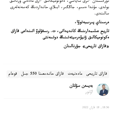
تۇركىستان ءىرى ساياسي، ەكونوميكالىق ءارى مادەني ورتالىق
بولدى. مۇندا ەسىم، جاڭگىر، ابىلاي حانداردىڭ كەسەنەلەرى
سالىندى.
ەرسىناي پىرىمبەتوۆا،
تاريح عىلىمدارىنىڭ كانديداتى،
ت. رىسقۇلوۆ اتىنداعى قازاق
ەكونوميكالىق
ۋنيۆەرسيتەتىنىڭ دوتسەنتى
«قازاق تاريحى» جۋرنالىنان
قازاق تاريحى
مادەنيەت
قازاق حاندىعىنا 550 جىل
قوعام
بەيسەن سۇلتان
اۆتور
18:56, 18 قازان 2022