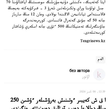
ايتا كەتەيىك، ەكىنشى دۇنيەجۇزىلىك سوعىستىڭ اياقتالۋىنا 70
جىل تولۋىنا وراي وتكىزىلەتىن شەرۋ 3 - قىركۇيەكتە بەيجىڭ
قالاسىنداعى تيانانمەن الاڭىندا بولادى. وعان 12 مىڭ سارباز
جانە 50 گە جۋىق گەنەرال قاتىسادى. كورەرمەندەرگە
جاۋىنگەرلىك تەحنيكانىڭ 500 ءتۇرى جانە اسكەري ۇشاقتار
كورسەتىلەدى.
Tengrinews.kz
الەم
без автора
اۆتور
12:39, 06 تامىز 2026
ا ق ش كەيبىر ءوتىنىش بەرۋشىلەر ءۇشىن 250