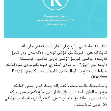
"18-19 جاستاعى ساربازدارعا قاراعاندا گەنەرالداردىڭ
شاپشاڭدىعى، فيزيكالىق كۇشى تومەن. دەگەنمەن ولار شەرۋ
كەزىندە جاقسى كورىنۋ ءۇشىن بارىن سالىپ، قوسىمشا
دايىندالىپ ءجۇر"، - دەدى اسكەري قىزمەتكەرلەردى مەرەكەلىك
شاراعا دايىنداۋمەن اينالىساتىن كاپيتان فەن كايچۋن (Feng
Kaichun) .
باسىلىمنىڭ مالىمەتىنشە، گەنارالداردىڭ كوبى بەس كەلىگە
جۋىق سالماق تاستاعان. ولار قاتارداعى جاۋىنگەرلەرمەن بىرگە
دايىندالىپ، جاتتىعۋ جاساپ ءجۇر. گەنەرالداردىڭ باسىم بولىگى
55 جاس شاماسىندا.