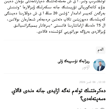
تولىقتىرىپ وتىر. ا ق ش مەملەكەتتىك دەپارتامەنتى بۇعان دەيىن
«ۆ» كاتەگوريالى تۋريستىك جانە ىسكەرلىك ۆيزالارعا ءوتىنىش
بەرگەن كەيبىر ادامدار ءۇشىن 20 مىڭ ا ق ش دوللارىنا دەيىنگى
كەپىلدىك دەپوزيتىن تالاپ ەتەتىن ەرەجەلەر شىعارعان بولاتىن،
ال 75 ەلدىڭ ازاماتتارىنا قاتىستى ءبىرقاتار يمميگراتسيالىق
ۆيزالاردى بەرۋگە موراتوريي كۇشىندە قالادى.
الەم
ريزابەك نۇسىپبەك ۇلى
اۆتور
12:10, 06 تامىز 2026
دەكرەتتىك تولەم نەگە ازايدى جانە ەندى قالاي
ەسەپتەلەدى؟