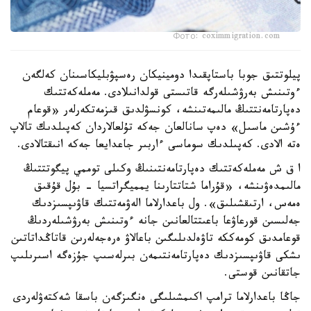
Фото: coximmigration.com
پيلوتتىق جوبا باستاپقىدا دومينيكان رەسپۋبليكاسىنان كەلگەن
ءوتىنىش بەرۋشىلەرگە قاتىستى قولدانىلادى. مەملەكەتتىك
دەپارتامەنتتىڭ مالىمەتىنشە، كونسۋلدىق قىزمەتكەرلەر «قوعام
ءۇشىن ماسىل» دەپ سانالعان جەكە تۇلعالاردان كەپىلدىك تالاپ
ەتە الادى. كەپىلدىك سوماسى ءاربىر جاعدايعا جەكە انىقتالادى.
ا ق ش مەملەكەتتىك دەپارتامەنتىنىڭ وكىلى توممي پيگوتتتىڭ
مالىمدەۋىنشە، «قۇراما شتاتتارىنا يمميگراتسيا - بۇل قۇقىق
ەمەس، ارتىقشىلىق». ول باعدارلاما الەۋمەتتىك قاۋىپسىزدىك
جەلىسىن قورعاۋعا باعىتتالعانىن جانە ءوتىنىش بەرۋشىلەردىڭ
قوعامدىق كومەككە تاۋەلدىلىگىن باعالاۋ ەرەجەلەرىن قاتاڭداتاتىن
ىشكى قاۋىپسىزدىك دەپارتامەنتىمەن بىرلەسىپ جۇزەگە اسىرىلىپ
جاتقانىن قوستى.
جاڭا باعدارلاما ترامپ اكىمشىلىگى ەنگىزگەن باسقا شەكتەۋلەردى