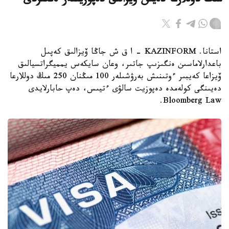
مىڭ دوللارعا دەيىن ۆيزالىق دەپوزيتتەر ەنگىزدى
استانا. KAZINFORM – ا ق ش جاڭا ۆيزالىق كەپىل
باعدارلاماسىن ەنگىزىپ جاتىر، وعان سايكەس يمميگراتسيالىق
ۆيزاعا كەيبىر ءوتىنىش بەرۋشىلەر 100 مىڭنان 250 مىڭ دوللارعا
دەيىنگى كولەمدە دەپوزيت سالۋى ءتيىس، دەپ حابارلايدى
Bloomberg Law.