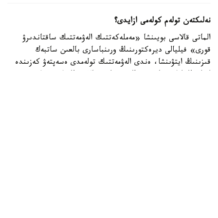
نەلىكتەن تولەم كولەمى ازايدى؟
الماتى قالاسى بويىنشا «مەملەكەتتىك الەۋمەتتىك ساقتاندىرۋ
قورى» فيليالى ديرەكتورىنىڭ ورىنباسارى بالعىن ساتبەك
قىزىنىڭ ايتۋىنشا، ەندى الەۋمەتتىك تولەمدى ەسەپتەۋ كەزىندە
ايەلدىڭ ايلىق تابىسى ەڭ تومەنگى جالاقىنىڭ (ە ت ج) جەتى
ەسەلەنگەن مولشەرىنەن اسپايتىن كولەمدە عانا ەسەپكە الىنادى.
2026 -جىلى بۇل شەك 595 مىڭ تەڭگەنى قۇرايدى. ياعني،
ايەلدىڭ ناقتى جالاقىسى بۇدان جوعارى بولسا دا، تولەمدى
ەسەپتەۋ كەزىندە 595 مىڭ تەڭگەدەن اساتىن بولىگى
ەسكەرىلمەيدى.
بيىلعى جىلدىڭ العاشقى التى ايىندا جۇمىس ىستەيتىن ايەلدەرگە
جۇكتىلىك پەن بوسانۋعا بايلانىستى ورتا ەسەپپەن 1,4 ميلليون
تەڭگە تولەنگەن. وتكەن جىلدىڭ وسى كەزەڭىندە ورتاشا تولەم
1,6 ميلليون تەڭگە بولعان. وسىلايشا، كورسەتكىش 254,9 مىڭ
تەڭگەگە نەمەسە 15,5 پايىزعا ازايعان.