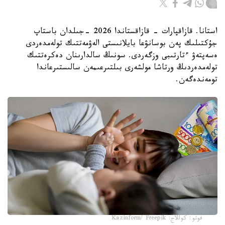
استانا. قازاقپارات - قازاقستاندا 2026 -جىلدان باستاپ
جۇكتىلىك پەن بوسانۋعا بايلانىستى الەۋمەتتىك تولەمدەردى
ەسەپتەۋ ءتارتىبى وزگەردى. سونىڭ سالدارىنان دەكرەتتىك
تولەمدەردىڭ ورتاشا مولشەرى بىلتىرعىمەن سالىستىرعاندا
تومەندەگەن.
فوتو: كوللاج: Kazinform/ Freepik