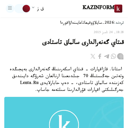
KAZINFORM
ق ز
ترەند:
2026-سايلاۋ
وقيعا
تاعايىنداۋ
اقوردا
18:28, 24 تامىز 2015
قىتاي گەنەرالدارى سالماق تاستادى
استانا. قازاقپارات - قىتاي اسكەرىنىڭ گەنەرالدارى بەيجىڭدە
وتەتىن جەڭىستىڭ 70 جىلدىعىنا ارنالعان شەرۋگە دايىندىق
كەزىندە سالماق تاستادى، - دەپ حابارلايدى Lenta.Ru
جەرگىلىكتى اقپارات قۇرالدارىنا سىلتەمە جاساپ.