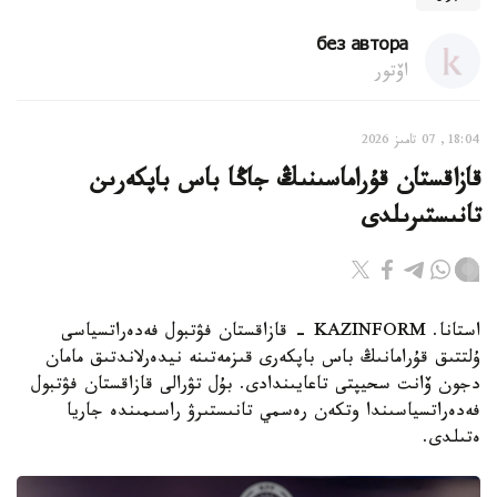
без автора
اۆتور
18:04, 07 تامىز 2026
قازاقستان قۇراماسىنىڭ جاڭا باس باپكەرىن
تانىستىرىلدى
استانا. KAZINFORM - قازاقستان فۋتبول فەدەراتسياسى
ۇلتتىق قۇرامانىڭ باس باپكەرى قىزمەتىنە نيدەرلاندتىق مامان
دجون ۆانت سحيپتى تاعايىندادى. بۇل تۋرالى قازاقستان فۋتبول
فەدەراتسياسىندا وتكەن رەسمي تانىستىرۋ راسىمىندە جاريا
ەتىلدى.