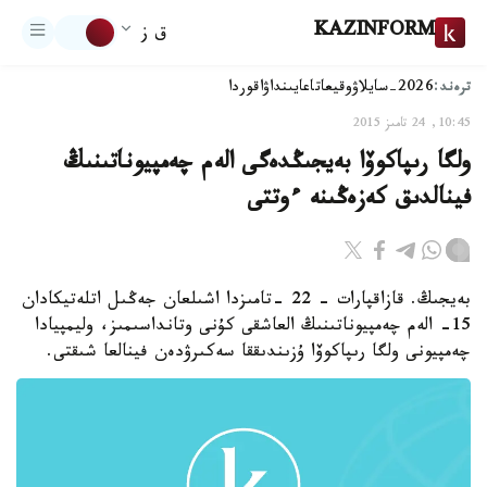
KAZINFORM
ق ز
ترەند:
2026-سايلاۋ
وقيعا
تاعايىنداۋ
اقوردا
10:45, 24 تامىز 2015
ولگا رىپاكوۆا بەيجىڭدەگى الەم چەمپيوناتىنىڭ
فينالدىق كەزەڭىنە ءوتتى
بەيجىڭ. قازاقپارات - 22 -تامىزدا اشىلعان جەڭىل اتلەتيكادان
15- الەم چەمپيوناتىنىڭ العاشقى كۇنى وتانداسىمىز، وليمپيادا
چەمپيونى ولگا رىپاكوۆا ۇزىندىققا سەكىرۋدەن فينالعا شىقتى.