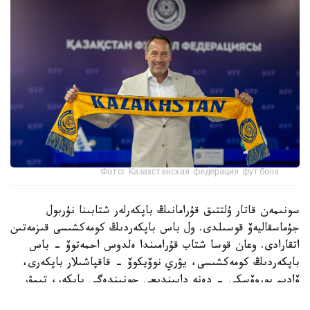
Фото: Казахстанская федерация футбола
سونىمەن قاتار ۇلتتىق قۇرامانىڭ باپكەرلەر شتابىنا نۇربول
جۇماسقاليەۆ قوسىلدى. ول باس باپكەردىڭ كومەكشىسى قىزمەتىن
اتقارادى. وعان قوسا شتاب قۇرامىندا ەلدوس احمەتوۆ - باس
باپكەردىڭ كومەكشىسى، يۋري نوۆيكوۆ - قاقپاشىلار باپكەرى،
ۆاديم بوروۆسكي - دەنە دايىندىعى جونىندەگى باپكەر، تيمۋر
قۇسايىنوۆ اناليتيك بولىپ جۇمىس ىستەيدى.