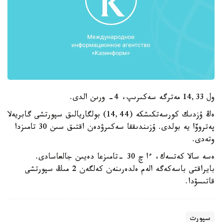
ول 14,33 مەترگە سەكىرىپ، 4- ورىن الدى.
ەڭ ۇزدىك كورسەتكىشكە (14,44) بولگاريالىق سپورتشى گابريەلا
پەتروۆا يە بولدى. ۇزىندىققا سەكىرۋدەن اقتىق سىن 30 تامىزدا
وتەدى.
ەسە سالا كەتسەك، ءا چ 30 -تامىزعا دەيىن جالعاسادى.
بايراقتى باسەكەگە الەم ەلدەرىنەن كەلگەن 2 مىڭ سپورتشى
قاتىسۋدا.
سپورت