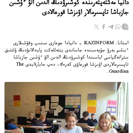
دانيا مەكتەپتەرىندە كوشىرۋدىڭ الدىن الۋ ءۇشىن
جازباشا تاپسىرمالار اۋىزشا قورعالادى
استانا. KAZINFORM - دانيادا جوعارى سىنىپ وقۋشىلارى
ءبىلىم بەرۋ جۇيەسىندە جاساندى ينتەللەكت پايدالانۋدىڭ ۇلتتىق
ستراتەگياسى اياسىندا كوشىرۋدىڭ الدىن الۋ ءۇشىن جازباشا
تاپسىرمالاردى اۋىزشا قورعاۋى كەرەك، دەپ حابارلايدى The
Guardian.