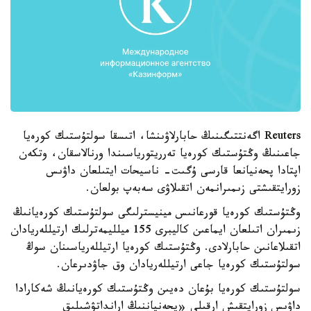
Reuters اگەنتتىگىنىڭ حابارلاۋىنشا، اتىسقا سولتۇستىك كورەيا
جاعىنىڭ وڭتۇستىك كورەيا تەرريتورياسىندا ورنالاسقان، وتكەن
اپتادا پحەنيانعا قارسى ۇگىت- ناسيحات ايتىلعان داۋىس
زورايتقىشتى زىمىرانمەن اتقىلاۋى سەبەپ بولعان.
وڭتۇستىك كورەيا قورعانىس مينيسترلىگى سولتۇستىك كورەيانىڭ
زىمىران اتىلعان ايماعىن كاليبرى 155 ميلليمەترلىك ارتيللەريادان
اتقىلاعانىن حابارلادى. وڭتۇستىك كورەيا ارتيللەرياسىنان سوڭ
سولتۇستىك كورەيا جاعى ارتيللەريادان وق جاۋدىرعان.
سولتۇستىك كورەيا بۇعان دەيىن وڭتۇستىك كورەيانىڭ شەكارادا
داۋىس زورايتقىش ارقىلى «پحەنياننىڭ ارانداتۋشىلىق