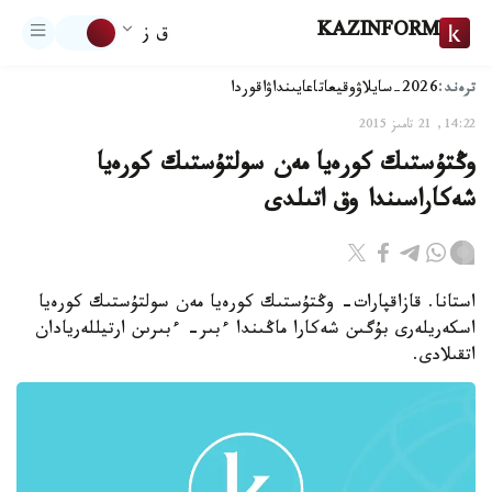
KAZINFORM
ق ز
ترەند:
2026-سايلاۋ
وقيعا
تاعايىنداۋ
اقوردا
14:22, 21 تامىز 2015
وڭتۇستىك كورەيا مەن سولتۇستىك كورەيا
شەكاراسىندا وق اتىلدى
استانا. قازاقپارات- وڭتۇستىك كورەيا مەن سولتۇستىك كورەيا
اسكەريلەرى بۇگىن شەكارا ماڭىندا ءبىر- ءبىرىن ارتيللەريادان
اتقىلادى.