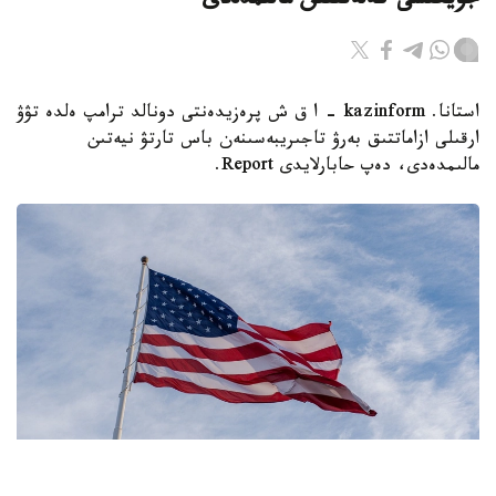
جويعىسى كەلەتىنىن مالىمدەدى
استانا. kazinform - ا ق ش پرەزيدەنتى دونالد ترامپ ەلدە تۋۋ
ارقىلى ازاماتتىق بەرۋ تاجىريبەسىنەن باس تارتۋ نيەتىن
مالىمدەدى، دەپ حابارلايدى Report.