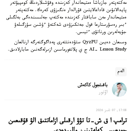
مەكتەپتەر جازباشا ەمتيحاندار كەزىندە وقۋشىلاردىڭ كومپيۋتەر
پايدالانۋىن قاداعالايتىن قۇرالدار ەنگىزۋى كەرەك. مەكتەپتەر
ەمتيحاندار مەن ساباقتار كەزىندە مەكتەپ جەلىسىندەگى بەلگىلى
ءبىر رەسۋرستارعا قول جەتكىزۋدى شەكتەۋ ءۇشىن سۇزگىلەۋ
جۇيەلەرىن ورناتۋى ءتيىس.
وسىعان دەيىن QyzPU ستۋدەنتتەرى پەداگوگتەرگە ارنالعان
AI- Lesson Study ج ي پلاتفورماسىن ازىرلەگەنىن حابارلادىق.
الەم
باقىتجول كاكەش
اۆتور
17:08, 07 تامىز 2026
ترامپ ا ق ش-تا تۋۋ ارقىلى ازاماتتىق الۋ قۇقىعىن