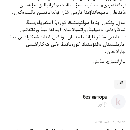
ارەكەتتەرىن» سىناپ، سەۋلدىڭ دەموكراتيالىق جۇيەسىن
ماقتاعان ناسيحاتتاۋىنا قارسى شارا قولداناتىنىن مالىمدەگەن.
سەۋل وتكەن اپتادا سولتۇستىك كورەيا اسكەريلەرىنىڭ
شەكاراداعى دەميليتاريزاتسيالانعان ايماققا مينا ورناتقانىن
ايىپتايتىن حابار تاراتا باستاعان. وتكەن اپتادا شەكاراداعى مينا
جارىلىسىنان وڭتۇستىك كورەيانىڭ ەكى شەكاراشىسى
جارالانعان.
«ازاتتىق» سايتى
الەم
без автора
اۆتور
22:46, 07 تامىز 2026