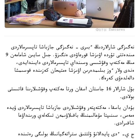
Фото: Euronews
نەگىزگى شارالاردىڭ ءبىرى - نەگىزگى جازباشا تاپسىرمالاردى
مىندەتتى تۇردە اۋىزشا قورعاۋدى ەنگىزۋ. جىل سايىن شامامەن 9
مىڭ مەكتەپ وقۋشىسى وسىنداي تاپسىرمالاردى دايىندايدى،
ەندى ولار ءوز بىلىمدەرىن اۋىزشا ەمتيحان كەزىندە قوسىمشا
دالەلدەۋى كەرەك.
بۇل شارالار 16 جاستان اسقان ورتا مەكتەپ وقۋشىلارىنا قاتىستى
بولادى.
بۇدان باسقا، مەكتەپتەر وقۋشىلاردى جازباشا تاپسىرمالاردى ۇيدە
ەمەس، سىنىپتا مۇعالىمنىڭ باقىلاۋىمەن تىكەلەي ورىنداۋعا
شاقىرادى.
ج ي- ءدى پايدالانۋ ۇلتتىق ستراتەگيانىڭ بولىگى رەتىندە