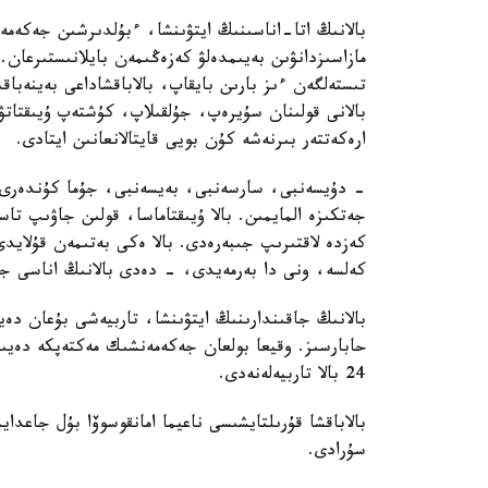
بالانىڭ اتا-اناسىنىڭ ايتۋىنشا، ءبۇلدىرشىن جەكەمە
مازاسىزدانۋىن بەيىمدەلۋ كەزەڭىمەن بايلانىستىرعان. 
تىستەلگەن ءىز بارىن بايقاپ، بالاباقشاداعى بەينەباقى
بالانى قولىنان سۇيرەپ، جۇلقىلاپ، كۇشتەپ ۇيىقتاتۋ
ارەكەتتەر بىرنەشە كۇن بويى قايتالانعانىن ايتادى.
- دۇيسەنبى، سارسەنبى، بەيسەنبى، جۇما كۇندەرى ء
جەتكىزە المايمىن. بالا ۇيىقتاماسا، قولىن جاۋىپ ت
كەزدە لاقتىرىپ جىبەرەدى. بالا ەكى بەتىمەن قۇلايد
كەلسە، ونى دا بەرمەيدى، - دەدى بالانىڭ اناسى جا
بالانىڭ جاقىندارىنىڭ ايتۋىنشا، تاربيەشى بۇعان دە
حابارسىز. وقيعا بولعان جەكەمەنشىك مەكتەپكە دەيىن
24 بالا تاربيەلەنەدى.
بالاباقشا قۇرىلتايشىسى ناعيما امانقوسوۆا بۇل جاعد
سۇرادى.