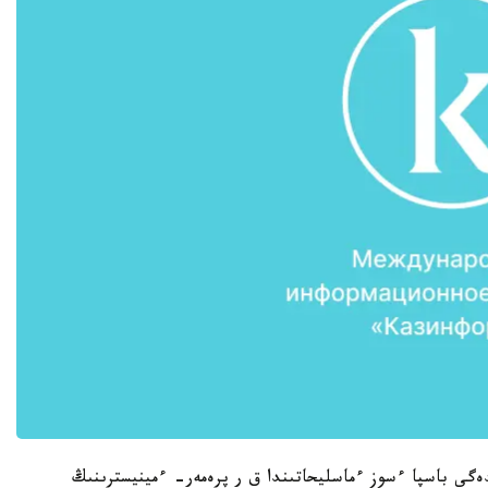
ندەگى باسپا ءسوز ءماسليحاتىندا ق ر پرەمەر- ءمينيسترىنىڭ