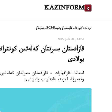
KAZINFORM
ترەند:
اقوردا
تاعايىنداۋ
وقيعا
2026-سايلاۋ
14:57, 20 تامىز 2015
قازاقستان سىرتتان كەلەتىن كونترا
بولادى
استانا. قازاقپارات - قازاقستان سىرتتان كەلەتى
وندىرۋشىلەرىنە قايتارىپ وتىرادى.