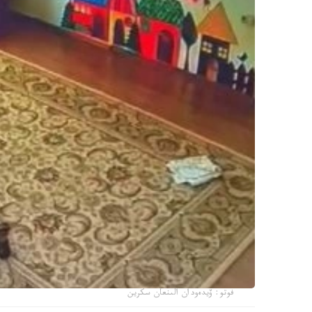
فوتو: ۆيدەودان الىنعان سكرين