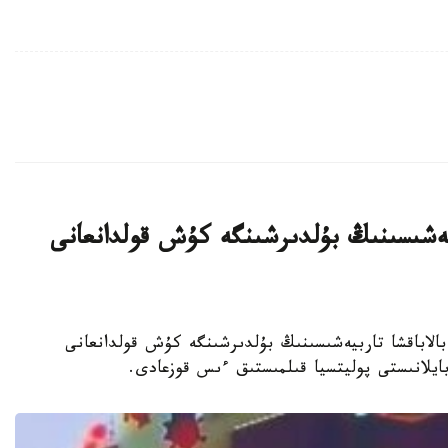
بيەشىسىنىڭ بۇلدىرشىنگە كۇش قولدانعانى
جەكەمەنشىك بالاباقشا تاربيەشىسىنىڭ بۇلدىرشىنگە كۇش قولدانعانى
 بايلانىستى پوليتسيا قىلمىستىق ءىس قوزعادى.