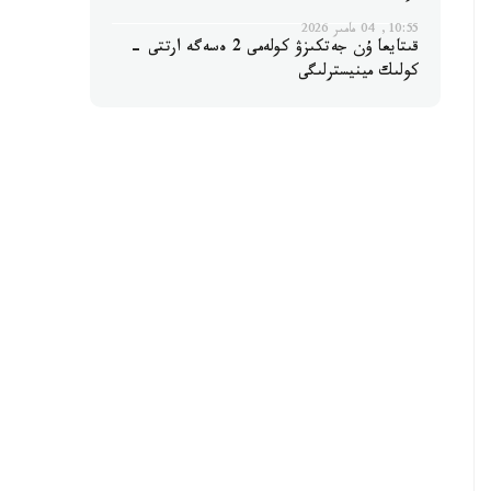
10:55, 04 مامىر 2026
قىتايعا ۇن جەتكىزۋ كولەمى 2 ەسەگە ارتتى -
كولىك مينيسترلىگى