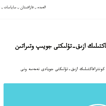
الەمدە
قازاقستان
ساياسات
ت
فاكتىلىك ازىق-تۇلىكتى جويىپ وتىراتىن
ن كونترافاكتىلىك ازىق-تۇلىكتى جويادى نەمەسە ونى