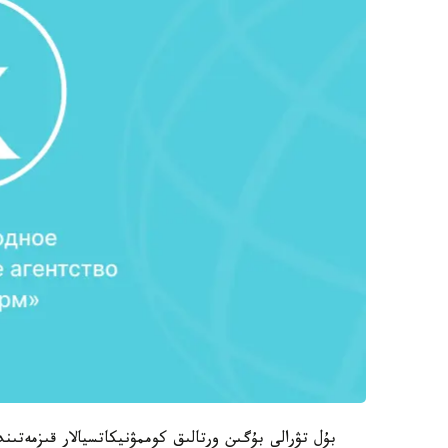
بۇل تۋرالى بۇگىن ورتالىق كوممۋنيكاتسيالار قىزمەتى