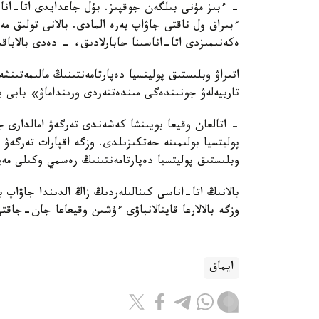
- ءبىز مۇنى بىلگەن جوقپىز. بۇل جاعدايدى اتا-انا
ءبىراق ول ناقتى جاۋاپ بەرە المادى. بالانى تولىق 
ەكەنىمىزدى اتا-اناسىنا حابارلادىق، - دەدى بالاباق
اتىراۋ وبلىستىق پوليتسيا دەپارتامەنتىنىڭ مالىمەتىنش
تاربيەلەۋ جونىندەگى مىندەتتەردى ورىنداماۋ» بابى 
- اتالعان وقيعا بويىنشا كەشەندى تەرگەۋ امالدارى جۇ
پوليتسيا بولىمىنە جەتكىزىلدى. وزگە اقپارات تەرگە
وبلىستىق پوليتسيا دەپارتامەنتىنىڭ رەسمي وكىلى مەي
بالانىڭ اتا-اناسى كىنالىلەردىڭ زاڭ الدىندا جاۋاپ 
وزگە بالالارعا قايتالانباۋى ءۇشىن وقيعاعا جان-جاقت
ايماق