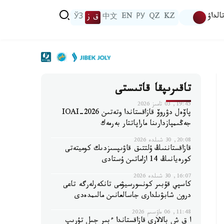
الداۋ
KZ
QZ
РУ
EN
中文
ق ز
ЎЗ
تاقىرىپقا قاتىستى
19:45, 03 تامىز 2026
پاۆەل دۋروۆ قازاقستاندا وتەتىن IOAI-2026
جەڭىمپازدارىنا ماراپاتتار بەرمەك
20:08, 30 شىلدە 2026
قازاقستاننىڭ ۇلتتىق قاۋىپسىزدىك كوميتەتى
كورەيانىڭ 14 ازاماتىن ۇستادى
16:07, 30 شىلدە 2026
كاسپي قۇبىر كونسورسيۋمى تانكەرلەرگە تاعى
درون شابۋىلدارى جاسالعانىن مالىمدەدى
11:48, 06 ماۋسىم 2026
ا ق ش بالالارى قازاقستاندا ءبىر جىل تۇرىپ