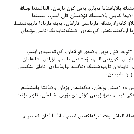
نشىك بالاباقشاعا نەبارى بەس كۇن بارعان. العاشىندا ونىڭ
الايدا كەيىن بالاسىنىڭ قۇلاعىنان قان اعىپ، يىعىندا
لاۋ كامەرالارىنىڭ جازباسىن قاراعان. بەينەجازبادا تاربيەشىنىڭ
عا ارەكەتتەنگەنى كورىنەدى. كىشكەنتايدىڭ اناسى مۇنداي
تورت كۇن بويى بالامدى قورلاعان. كورگەنىمدى ايتىپ
استايدى. كورپەنى الىپ، ۇستىنەن باسىپ تۇرادى. شايقاعان
ى. قايتادان تاربيەشىنىڭ ەتەگىنە جارماسادى. تاماق ىشكىسى
زيرا عابيدەن.
يىن دە ءىستى بولعان. دەگەنمەن بۇدان بالاباقشا باسشىلىعى
گى ءبىلىم بەرۋ ۇيىمى ءۇش اي بۇرىن اشىلعان. قازىر مۇندا
ايدىڭ العاش رەت تىركەلگەنىن ايتىپ، اتا-انادان كەشىرىم