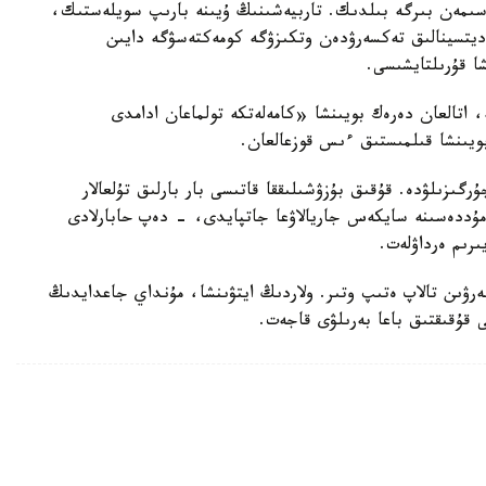
سىمەن بىرگە بىلدىك. تاربيەشىنىڭ ۇيىنە بارىپ سويلەستىك،
مەديتسينالىق تەكسەرۋدەن وتكىزۋگە كومەكتەسۋگە دايىن
شا قۇرىلتايشىسى.
ە، اتالعان دەرەك بويىنشا «كامەلەتكە تولماعان ادامدى
بويىنشا قىلمىستىق ءىس قوزعالعان.
رگىزىلۋدە. قۇقىق بۇزۋشىلىققا قاتىسى بار بارلىق تۇلعالار
ۋ مۇددەسىنە سايكەس جاريالاۋعا جاتپايدى، - دەپ حابارلادى
ىرىم ەرداۋلەت.
بەرۋىن تالاپ ەتىپ وتىر. ولاردىڭ ايتۋىنشا، مۇنداي جاعدايدىڭ
ى قۇقىقتىق باعا بەرىلۋى قاجەت.