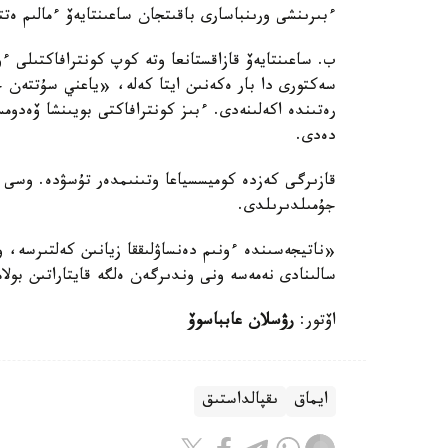
ءبىرىنشى ورىنباسارى باقىتجان ساعىنتايەۆ ءمالىم ەتت
ب. ساعىنتايەۆ قازاقستانعا وتە كوپ كونترافاكتىلى 
سەكتورى دا بار ەكەنىن ايتا كەلە، «ياعني سۇتتەن 
رەتىندە اكەلىنەدى. ءبىز كونترافاكتى بويىنشا ۆەدوم
دەدى.
قازىرگى كەزدە كوميسسياعا وتىنىمدەر تۇسۋدە. وسى پ
جۇمىلدىرىلدى.
«ناتيجەسىندە ءونىم دەنساۋلىققا زيانىن كەلتىرسە،
سالىنادى نەمەسە ونى وندىرگەن ەلگە قايتاراتىن بول
اۆتور:
رۋسلان عابباسوۆ
ايماق
ىقپالداستىق