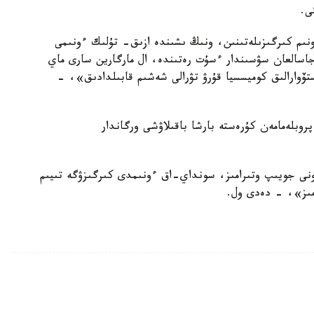
ى.
ءونىم كىرگىزىلەتىنىن، ونىڭ ىشىندە ازىق- تۇلىك ءونىمى
جاسالعان سۋسىندار ءسۇت رەتىندە، ال مارگارين سارى ماي
ستۆوارالىق كوميسسيا قۇرۋ تۋرالى شەشىم قابىلدادىق»، -
روبلەمامەن كۇرەستە بارشا باقىلاۋشى ورگاندار
 ونى جويىپ وتىرامىز، سونداي-اق ءونىمدى كىرگىزۋگە تىيىم
امىز»، - دەدى ول.