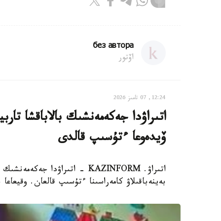
без автора
اۆتور
12:24, 07 تامىز 2026
اتىراۋدا جەكەمەنشىك بالاباقشا تار
ۆيدەوعا ءتۇسىپ قالدى
اتىراۋ. KAZINFORM - اتىراۋدا 
بەينەباقىلاۋ كامەراسىنا ءتۇسىپ قالعان. وقيعاعا