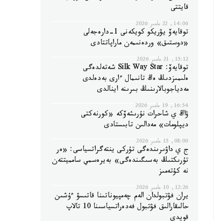
قايتتى
14:06, 22 مامىر 2026
توقايەۆ يۋريكو كويكەنى 1-دارەجەلى
«دوستىق» وردەنىمەن ماراپاتتادى
15:12, 21 مامىر 2026
توقايەۆ: Silk Way Star شەتەلدەگى
ەلىمىزدىڭ ەڭ تانىمال ءارى بەدەلدى
مەدياجوبالارىنىڭ بىرىنە اينالدى
16:54, 19 مامىر 2026
ۋاڭ ي شاحرات نۇرىشەۆكە «كورنەكتى
ديپلومات» مەدالىن تابىستادى
08:00, 15 مامىر 2026
ج ي داۋىرىندەگى تۇركى ينتەگراتسياسى: «ەر
تۇرىكتىڭ بەسىگىندەگى» بەيرەسمي سامميتتەن
نە كۇتەمىز
12:26, 10 مامىر 2026
يران فۋتبولدان الەم چەمپيوناتىنا قاتىسۋ ءۇشىن
حالىقارالىق فۋتبول فەدەراتسياسىنا 10 تالاپ
قويدى