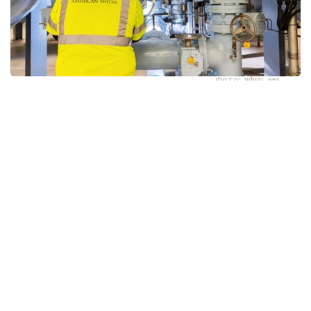
Фото: whyy.org
بۇل كوممۋنالدىق ينفراقۇرىلىمنىڭ كيبەرقاۋىپسىزدىگىندەگى
وسال تۇستارعا قاتىستى الاڭداۋشىلىقتى كۇشەيتتى، دەپ
حابارلايدى Kazinform اگەنتتىگىنىڭ ۆاشينگتونداعى مەنشىكتى
ءتىلشىسى CBS News-كە سىلتەمە جاساپ.
كيبەرقاۋىپسىزدىك سالاسىنىڭ ماماندارى شابۋىلدار ينتەرنەتكە
قوسىلعان، قورعانىس دەڭگەيى تومەن وندىرىستىك
كومپيۋتەرلەردى پايدالاناتىن مىڭداعان سۋمەن جابدىقتاۋ
جۇيەسىنىڭ وسال ەكەنىن كورسەتتى.
شابۋىلداردىڭ نەگىزگى نىساناسىنا وندىرىستىك جابدىقتاردى،
سۋ قىسىمىن جانە تازارتۋ ستانتسيالارىنداعى حيميالىق زاتتاردىڭ
مولشەرىن باسقاراتىن باعدارلامالاناتىن لوگيكالىق كونتروللەرلەر