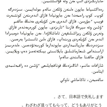
حابارىڭىزدى الىپ مەن وتە قۋانىشتىمىن.
رەداكتسياعا جاپون ەلىنەن ۇلكەن سالەم جولدايمىن. سىزدەرگە
كوپ- كوپ راحمەت! مەن جاپونيادا قازاق اندەرىنەن كونتسەرت
قويىپ ءجۇرمىن. قازاق اندەرى مەن كۇيلەرى مەنىڭ حالقىم
ءۇشىن وتە سيرەك قازىنا ءتارىزدى. جاپون كورەرمەندەر قازاق
ونەرىن ۇلكەن ريزاشىلىقپەن تاماشالاۋدا. مەن جاپونيادا دومبىرادا
اندەر مەن كۇيلەردى ورىنداپ، قازاق ەلىن تانىستىرا بەرەمىن.
سىزدەردىڭ جاريالىمداردى جاپوندارعا كورسەتۋدەمىن. ەلدەرىمىز
اراسىنداعى شىعارماشىلىق بايلانىستى بيىكتەتەمىز دەپ ويلايمىن.
قازاق حالقىنا جالىندى سالەم!
شارافات حانىم، اناڭىزدىڭ قوناقجايلىعى ءۇشىن دە راقمەتىمدى
ايتامىن.
سالەممەن، تاكاحاشي ناوكي
さて、日本語で失礼します。
わざわざ送ってもらって、どうもありがとう。