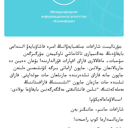
جۋرناليست شارافات جىلقىبايەۆانىڭ امىرە قاشاۋبايەۆ اتىنداعى
بايقاۋدىڭ جەڭىمپازى تاكاحاشي ناوكيمەن جۇرگىزگەن
سۇحبات- ماقالالارى قازاق اقپارات قۇرالدارىندا بۇعان دەيىن دە
جاريالانعان بولاتىن. جاپون ازاماتى بىزگە كۇنشىعىس ەلىنەن
جاپون جانە قازاق تىلدەرىندە جازىلعان حات جولداپتى. قازاق
تىلىندە حات جازعان جاپون ءانشىسىنىڭ قازاقستاننىڭ
مەملەكەتتىك ءتىلىن قانشالىقتى مەڭگەرگەنىن بايقاۋعا بولادى:
اسسالاۋماعالەيكۋم!
شارافات حانىم، حاتىڭىز بەن
جاريالىمدارعا كوپ راحمەت!