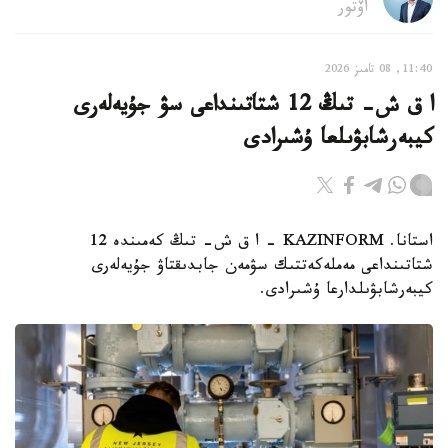
اۆتور
11:40, 08 تامىز 2026
ا ق ش- تىڭ 12 شتاتىنداعى سۋ جۇيەلەرى
كيبەرشابۋىلعا ۇشىرادى
استانا. KAZINFORM – ا ق ش- تىڭ كەمىندە 12
شتاتىنداعى مەملەكەتتىك سۋمەن جابدىقتاۋ جۇيەلەرى
كيبەرشابۋىلدارعا ۇشىرادى.