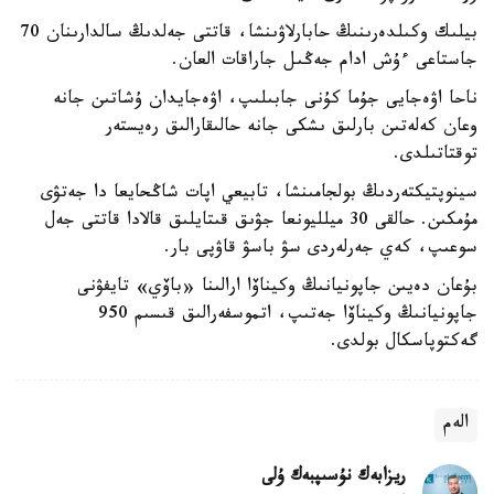
بيلىك وكىلدەرىنىڭ حابارلاۋىنشا، قاتتى جەلدىڭ سالدارىنان 70
جاستاعى ءۇش ادام جەڭىل جاراقات العان.
ناحا اۋەجايى جۇما كۇنى جابىلىپ، اۋەجايدان ۇشاتىن جانە
وعان كەلەتىن بارلىق ىشكى جانە حالىقارالىق رەيستەر
توقتاتىلدى.
سينوپتيكتەردىڭ بولجامىنشا، تابيعي اپات شاڭحايعا دا جەتۋى
مۇمكىن. حالقى 30 ميلليونعا جۋىق قىتايلىق قالادا قاتتى جەل
سوعىپ، كەي جەرلەردى سۋ باسۋ قاۋپى بار.
بۇعان دەيىن جاپونيانىڭ وكيناۆا ارالىنا «باۆي» تايفۋنى
جاپونيانىڭ وكيناۆا جەتىپ، اتموسفەرالىق قىسىم 950
گەكتوپاسكال بولدى.
الەم
ريزابەك نۇسىپبەك ۇلى