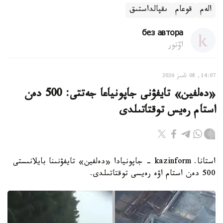
الەم
قوعام
ىقپالداستىق
без автора
اۆتور
14:07, 08 تامىز 2026
«دەلفين» تايفۋنى جاپونياعا جەتتى: 500 دەن
استام رەيس توقتاتىلدى
استانا. kazinform - جاپونيادا «دەلفين» تايفۋنىنا بايلانىستى
500 دەن استام اۋە رەيسى توقتاتىلدى.