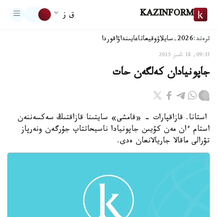
KAZINFORM
ق ز
ترەند:
2026-سايلاۋ
وقيعا
تاعايىنداۋ
اقوردا
09:33, 18 تامىز 2015
جاپونيادان كەلگەن حات
استانا. قازاقپارات - «قامشى» سايتىنا قازاقتىڭ سەكسەننەن
استام ءان مەن كۇيىن جاپونيادا ناسيحاتتاپ جۇرگەن ونەرپاز
تۋرالى ماقالا جاريالانعان ەدى.