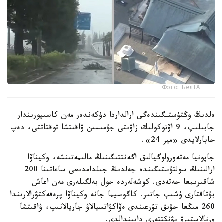
Фото: БелТА
ەلدىڭ وڭتۇستىگىندەگى ارالداردا دۇكەندەر مەن كاسىپورىندار
جابىلىپ، 9 اۆتوكولىك زاۋىتى جۇمىسىن ۋاقىتشا توقتاتتى، دەپ
حابارلايدى «مير 24».
جاپونيا مەتەورولوگيالىق اگەنتتىگىنىڭ مالىمەتىنشە، وكيناۆا
ارالىنىڭ سولتۇستىگىندە جەلدىڭ جىلدامدىعى ساعاتىنا 200
شاقىرىمعا جەتەدى. كوشەلەردە جول بەلگىلەرى مەن اعاش
بۇتاقتارى ۇشىپ جاتىر. كاگوسيما جانە وكيناۆا پرەفەكتۋرالارىندا
260 مىڭعا جۋىق تۇرعىندى ەۆاكۋاتسيالاۋ جاريالانىپ، ۋاقىتشا
ورنالاستىرۋ پۋنكتتەرى دايىندالدى.