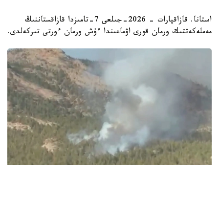
استانا. قازاقپارات - 2026-جىلعى 7-تامىزدا قازاقستاننىڭ
مەملەكەتتىك ورمان قورى اۋماعىندا ءۇش ورمان ءورتى تىركەلدى.
Видеодан алынған кадр
ءورتتىڭ بىرەۋى باتىس قازاقستان وبلىسىندا، تاعى ەكەۋى ۇلىتاۋ