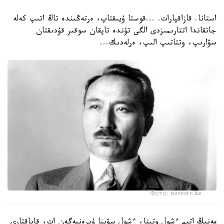
استانا. قازاقپارات. ...قوستا ۇيىقتاپ، ەرتەڭىندە تاڭ اتىپ كەلە
جاتقاندا اتتارىمىزدى الگى تۇندە تاپقان سوقىر قۇدىقتان
سۋارىپ، وتتاتىپ الىپ، ەرلەدىك...
Фото: novoetv.kz
مەنىڭ اتىم ءشول وتىنا، ءشول سۋىنا ۇيرەنبەگەن ات، قاباقتارى