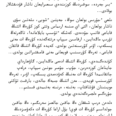
ءبىر جەردە، سوقىردىڭ كوزىندەي سىعىرايعان ناشار قۇدىقشالار
بولادى...
ىلعي ءجۇرىس بولعان سوڭ، جەيتىن ءشوبى، ىشەتىن سۋى
ناشار بولعان، التى اي مىنسە ارىماس وتتى كوز كۇرەڭ اتتىڭ
قاباعى قاتىپ جۇدەدى. كەشكە ءتۇسىپ بايلاعاندا، تاڭەرتەڭ
تۇرىپ ماڭدايىن، ارقاسىن سيپاپ ەرتتەگەندە كۇرەڭ ات مەنى
يىسكەپ، اۋىر كۇرسىنەتىن بولدى. كەيدە كۇرەڭ اتتىڭ قاتقان
قاباعى، تەرەڭ كۇرسىنىپ قويعانى مەنى قامىقتىراتىن بولدى...
كۇندەگىدەي، كۇرەڭ اتتىڭ ادەمى ماڭدايىن، گاۋھارداي
جايناعان كوزدەرىن، جۇپ- جۇمىر جونىن سيپاپ، ەرلەپ
جاتقانىمدا كۇرەڭ ات مەنىڭ كەۋدەمدى يىسكەپ، اۋىر، تەرەڭ
كۇرسىنىپ قويدى... مەن اتتىڭ جىبەك جالدى، بارقىت تۇكتى
مويىنىنان قۇشاقتاپ، بەتىنە، ەرنىنە بەتىمدى قىستىم...
جۇرەگىم ەلجىرەگەندەي بولدى.
ەلدەن ەرىپ شىققان ەڭ جاقىن جالعىز سەرىگىم، ەڭ جاقىن
جولداسىم كۇرەڭ ات قوي! بۇل اراعا كۇرەڭ ات ەكەۋمىزدىڭ