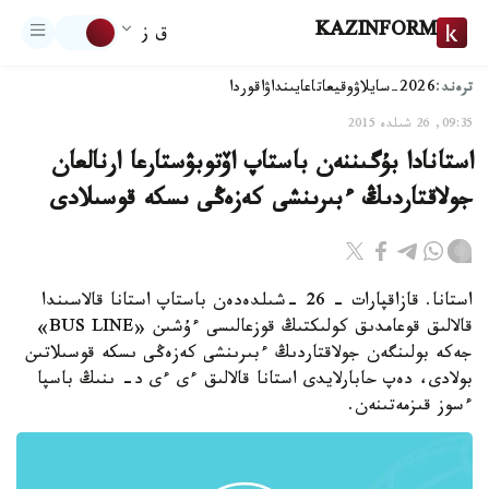
KAZINFORM
ق ز
ترەند:
2026-سايلاۋ
وقيعا
تاعايىنداۋ
اقوردا
09:35, 26 شىلدە 2015
استانادا بۇگىننەن باستاپ اۆتوبۋستارعا ارنالعان
جولاقتاردىڭ ءبىرىنشى كەزەڭى ىسكە قوسىلادى
استانا. قازاقپارات - 26 -شىلدەدەن باستاپ استانا قالاسىندا
قالالىق قوعامدىق كولىكتىڭ قوزعالىسى ءۇشىن «BUS LINE»
جەكە بولىنگەن جولاقتاردىڭ ءبىرىنشى كەزەڭى ىسكە قوسىلاتىن
بولادى، دەپ حابارلايدى استانا قالالىق ءى ءى د- ىنىڭ باسپا
ءسوز قىزمەتىنەن.