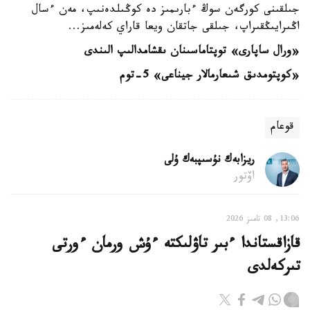
جىلقىنى كورگەن سوڭ ءبارىمىز دە كوڭىلدەنىپ، مەن ءسال
اڭىرايىڭقىراپ، جىلقى جاتقان ويعا قاراي كەلەمىز...
«ورال ساپارى» توپتاماسىنان ىقشامدالىپ الىندى
«كوپتومدىق شىعارمالار جيناعى» 5-توم
قوعام
ريزابەك نۇسىپبەك ۇلى
اۆتور
13:06, 08 تامىز 2026
قازاقستاندا ءبىر تاۋلىكتە ءۇش ورمان ءورتى
تىركەلدى