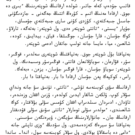
قاتىپ جۇدەپ كەلە جاتىر. شولدە ارقانىڭ شوپتەرىنىڭ ءبىرى دە
جوق. ارقادا مەنىڭ اتىم - كۇرەڭ اتتىڭ جەگەنى - جازدىگۇنى
جاسىل جىبەكتەي، كۇزدى كۇنى سارى جىبەكتەي جۇمساق،
جۇپار ءيىستى، ءتاتتى شوپتەر ەدى. ول شوپتەر: بەتەگە، تارلاۋ،
كوك جۋسان، قارا جۋسان، جوڭىشقا، قياق، بيدايىق، كودە،
شالعىن، ميا، مايسا جانە تولىپ جاتقان ادەمى شوپتەر.
بەتپاقتا بۇل شوپتەر جوق. بەتپاقتىڭ شوپتەرى سەلدىر، قوڭىر،
سۇر، قۋارعان، سوياۋلانعان قاتتى، قوڭىرسۇر وسىمدىك. ول
شوپتەر: سوياۋ جۋسان، قارا قوڭىر جۋسان، يزەن، ەبەلەك.
راس، كوكپەك پەن جۋسان ارقادا دا بار. بەتپاقتا دا بار.
ارقانىڭ سۋى كوبىنەسە تۇشى، ءتاتتى، تۇنىق سۋ جانە ونداي
سۋلار كوپ. ۇلكەن شالقار ايدىن كولدەر، ۇزىن اققان وزەندەر،
تاۋدان، ادىردان سىلدىراپ اققان كۇمىس سۋلى بۇلاقتار، كوك
شالعىندى، ءمولدىر سۋلى تومارلار ءتاتتى سۋىق سۋلى قۇدىقتار
ارقانىڭ جان- جانۋارلارىنىڭ سۇيگەن، ۇيرەنگەن سۋسىنى.
بەتپاقتا سۋ سيرەك كەزدەسەدى. ول سۋدىڭ ءوزى تاپشى جانە
ءدامى دە باسقالاۋ بولادى. ول سۋلار كوبىنەسە سول، اندا- ساندا