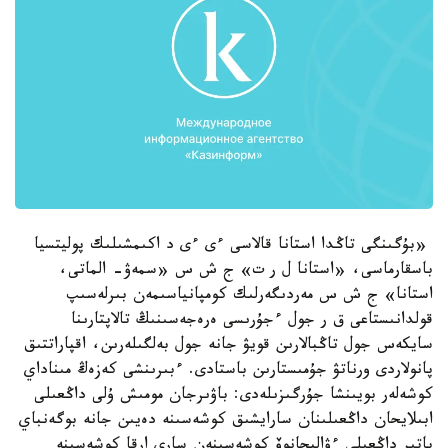
«بۇگىنگى تاڭدا استانا قالاسى ءى ءى د اكىمشىلىك پوليتسيا
باسقارماسى، «استانا ل ر ت» ج ش س «سمەۋ- الماتى،
استانا» ج ش س مەردىگەرلىك كومپانياسىمەن بىرلەسىپ
قولدانىستاعى ق ر جول ءجۇرىسى ەرەجەسىنىڭ تالاپتارىنا
سايكەس جول تاڭبالارىن قويۋ جانە جول بەلگىلەرىن، اقپاراتتىق
پانولاردى ورناتۋ جۇمىستارىن باستادى. ءبىرىنشى كەزەڭ مىناداي
كوشەلەر بويىنشا جۇرگىزىلەدى: باۋىرجان مومىش ۇلى داڭعىلى
ابىلايحان داڭعىلىنان سارايشىق كوشەسىنە دەيىن جانە بوگەنباي
باتىر داڭعىلى ءۋاليحانوۆ كوشەسىنەن سارى ارقا كوشەسىنە