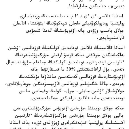
دەيىن»، دەلىنگەن حابارلامادا.
استانا قالاسى ءى ءى د ءا پ ب باستىعىنىڭ ورىنباسارى
پوليتسيا پودپولكوۆنيگى ەلجان شپەكوۆتىڭ ايتۋىنشا، اتالعان
جولاق باسىپ وزۋدى جانە اۆتوبۋستىڭ الدىنا شىعۋدى
قاراستىرمايدى.
استانا قالاسىنىڭ قالالىق قوعامدىق كولىكتىڭ قوزعالىسى ءۇشىن
بەلگىلەنگەن جولاقتى ىسكە قوسۋ ارقىلى جۇرگىزۋشىلەردىڭ
ءتارتىبىن ارتتىرادى، قوعامدىق كولىكتىڭ جىلدام جۇرۋىنە ىقپال
ەتەدى، بۇل اراقاشىقتىقتى %30 عا قىسقارتۋعا جانە
اۆتوبۋستاردىڭ قوزعالىس كەستەسىن ساقتاۋعا مۇمكىندىك
بەرەدى. جاڭا ەنگىزىلىم قوزعالىس قاۋىپسىزدىگىن جوعارىلاتادى،
جولاۋشىلار ءۇشىن جايلى، جول- كولىك وقيعاسى سانىن
تومەندەتەدى جانە قالالىق ترافيكتى جەڭىلدەتەدى.
جەكە جولاق بويىنشا جۇرەتىن اۆتوبۋس جۇرگىزۋشىلەرى مەن
جالپى جولاق بويىنشا جۇرەتىن جۇرگىزۋشىلەردىڭ ءتارتىبىن
اكىمشىلىك پوليتسيا قىزمەتكەرلەرى ۆيزۋالدى تۇردە جانە استانا