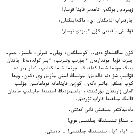
ۇيىردەن بولگەن تاعدىر قايتا قوسار!
جارقىراپ الدىڭنان اي، ماڭدايىڭنان،
قۋانىش باقىتتى كۇن ءبىزدى توسار!..
كۇن سالقىنداۋ ەدى... كوسىلگەن، ويلى- قىرلى، ەلسىز، جىم-
جىرت قۇبا جوندارمەن ءجۇرىپ وتىرىپ، ءبىر كولدەنەڭ جاتقان
بيىك جونعا شىعا كەلدىك. جونعا شىعا كەلىپ، ءبارىمىز دە
قۋانىپ شۋ ەتە قالدىق! جوننىڭ استى جازىق وي ەكەن. ويدا
كوپ جىلقى جاتىر ەكەن. كوزىن قاپتاعانە توماعاسىن جۇلىپ
العان زارىققان بۇركىتشە، اياعىمىزدىڭ استىندا جايىلىپ جاتقان
قالىڭ جىلقىعا قاراپ تۇردىق.
مادىبەكتەر جىلقىنى تاني كەتتى.
- مىناۋ تىنىستىڭ جىلقىسى عوي!
- ءيا، ءيا، تىنىستىڭ جىلقىسى! - دەستى.