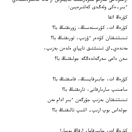
ارامىزداعى سەزىم سىرلارىنىڭ كەيبىرىن از عانا كەلتىرەتىندەي
ءبىر-ەكى ولەڭدى كەلتىرەيىن:
كۇرەڭ اتقا
كۇرەڭ ات، كۇرسىنەسىڭ، زورىقتىڭ با؟
تىنىشتىقتان كۇدەر ءۇزىپ، تورىقتىڭ با؟
مەندەي-اق تىنىشتىق تاپپاي ەلدەن بەزىپ،
سەن داعى سەرگەلدەڭگە جولىقتىڭ با؟
كۇرەڭ ات، جابىرقايسىڭ، قامىقتىڭ با؟
ساعىنىپ سارىارقانى، تارىقتىڭ با؟
تىنىشتىقتان بەزىپ جۇرگەن ءبىر ادام مەن
جولداس بوپ ارىپ- اشىپ تالىقتىڭ با؟
كۇرەڭ ات، جابىرقاما، ارقاڭ بوسار!