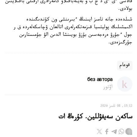
قالاسى ءى ءى د ج ب و بەينەباقىلاۋ كامەرالارى ارقىلى باقىلايتىن
بولادى.
شىلدەدە جانە تامىز ايىنىڭ ءبىرىنشى ون كۇندىگىندە
اكىمشىلىك پوليتسيا قىزمەتكەرلەرى اتالعان ۋچاسكەلەردە ق ر
جول ءجۇرۋ ەرەجەسىن بۇزۋ بويىنشا الدىن الۋ جۇمىستارىن
جۇرگىزەدى.
قوعام
без автора
اۆتور
15:12, 08 تامىز 2026
ساكەن سەيفۋللين. كۇرەڭ ات