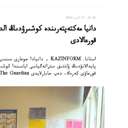
22:46, 07 تامىز 2026
دانيا مەكتەپتەرىندە كوشىرۋدىڭ الدى
قورعالادى
استانا. KAZINFORM - دانيادا 
پايدالانۋدىڭ ۇلتتىق ستراتەگياسى اياسىندا كوشىر
قورعاۋى كەرەك، دەپ حابارلايدى The Guardian.