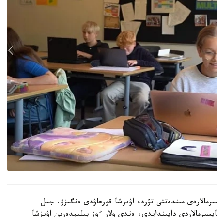
رمالاردى مىندەتتى تۇردە اۋىزشا قورعاۋدى ەنگىزۋ. جىل
ىنداي تاپسىرمالاردى دايىندايدى، ەندى ولار ءوز بىلىمدەرىن اۋىزشا