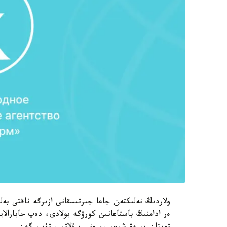
ولاردىڭ نەلىكتەن جاعا جىرتىسقانى ازىرگە ناقتى بەل