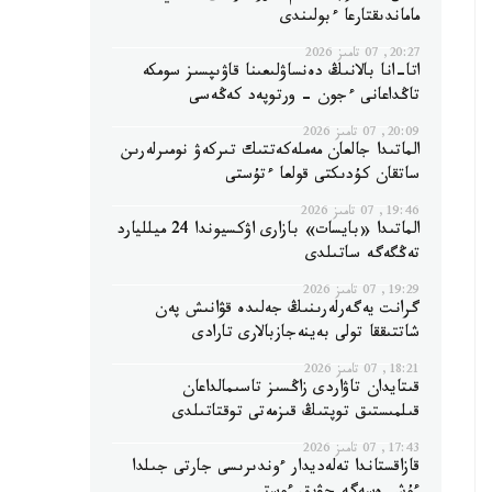
ماماندىقتارعا ءبولىندى
20:27, 07 تامىز 2026
اتا-انا بالانىڭ دەنساۋلىعىنا قاۋىپسىز سومكە
تاڭداعانى ءجون - ورتوپەد كەڭەسى
20:09, 07 تامىز 2026
الماتىدا جالعان مەملەكەتتىك تىركەۋ نومىرلەرىن
ساتقان كۇدىكتى قولعا ءتۇستى
19:46, 07 تامىز 2026
الماتىدا «بايسات» بازارى اۋكسيوندا 24 ميلليارد
تەڭگەگە ساتىلدى
19:29, 07 تامىز 2026
گرانت يەگەرلەرىنىڭ جەلىدە قۋانىش پەن
شاتتىققا تولى بەينەجازبالارى تارادى
18:21, 07 تامىز 2026
قىتايدان تاۋاردى زاڭسىز تاسىمالداعان
قىلمىستىق توپتىڭ قىزمەتى توقتاتىلدى
17:43, 07 تامىز 2026
قازاقستاندا تەلەديدار ءوندىرىسى جارتى جىلدا