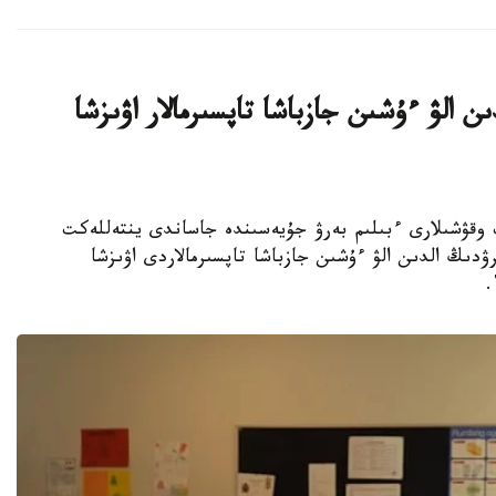
ن الۋ ءۇشىن جازباشا تاپسىرمالار اۋىزشا
جوعارى سىنىپ وقۋشىلارى ءبىلىم بەرۋ جۇيەسىندە جاساندى ينتەللەكت
ۋدىڭ الدىن الۋ ءۇشىن جازباشا تاپسىرمالاردى اۋىزشا