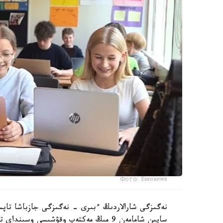
Фото: Euronews
نەگىزگى شارالاردىڭ ءبىرى - نەگىزگى جازباشا تاپسى
سايىن شامامەن 9 مىڭ مەكتەپ وقۋشىسى وس