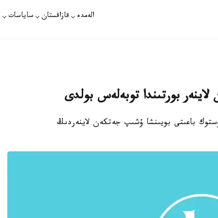
الەمدە
قازاقستان
ساياسات
ت
لاينەر بورتىندا توبەلەس بولدى
وستوك باعىتى بويىنشا ۇشىپ جەتكەن لاينەردىڭ