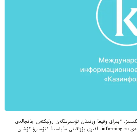
گىسىز. ءبىراق وقيعا ورنىنان تۇسىرىلگەن روليكتەن جانجالدى
ەر ادامنىڭ باستاعانىن كورۋگە بولادى، دەپ حابارالايدى informing.ru. اقىرى بۇزاقىنى ساباسىنا ءتۇسىرۋ ءۇشىن