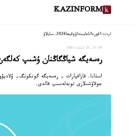
KAZINFORM
ترەند:
اقوردا
تاعايىنداۋ
وقيعا
2026-سايلاۋ
11:34, 21 شىلدە 2015
رەسەيگە شياڭگاڭنان ۇشىپ كەلگەن 
استانا. قازاقپارات - رەسەيگە گونكونگ- ۆلاديۆ
جولاۋشىلارى توبەلەسىپ قالدى.