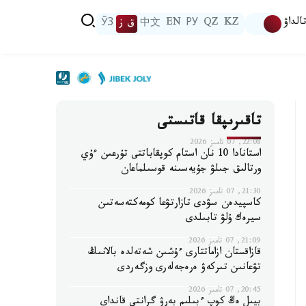
الداۋ
KZ
QZ
РУ
EN
中文
ق ز
ЎЗ
تاقىرىپقا قاتىستى
22:08, 07 تامىز 2026
استانادا 10 نان استام كوپقاباتتى تۇرعىن ءۇي
ورتالىق جىلۋ جۇيەسىنە قوسىلماعان
21:30, 07 تامىز 2026
كاسپيدەن سۋدى تازارتۋعا كومەكتەسەتىن
سيرەك ۇلۋ تابىلدى
21:09, 07 تامىز 2026
قازاقستان ازاماتتارى ءۇشىن شەتەلدە بالانىڭ
تۋعانىن تىركەۋ ەرەجەلەرى وزگەردى
20:45, 07 تامىز 2026
بيىل ەڭ كوپ ءبىلىم بەرۋ گرانتى قانداي