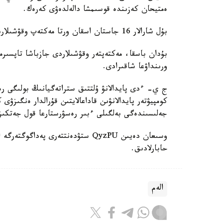
ەمتيحان كەزىندە قوسىمشا دالەلدەۋى كەرەك.
بۇل شارالار 16 جاستان اسقان ورتا مەكتەپ وقۋشىلارىنا قاتىستى بولادى.
بۇدان باسقا، مەكتەپتەر وقۋشىلاردى جازباشا تاپسىرم
ورىنداۋعا شاقىرادى.
ج ي- ءدى پايدالانۋ ۇلتتىق ستراتەگيانىڭ بولىگى رەت
كومپيۋتەر پايدالانۋىن قاداعالايتىن قۇرالدار ەنگىزۋى
جەلىسىندەگى بەلگىلى ءبىر رەسۋرستارعا قول جەتكى
حابارلادىق.
الەم