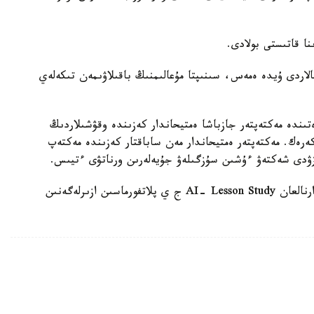
الاردى ۇيدە ەمەس، سىنىپتا مۇعالىمنىڭ باقىلاۋىمەن تىكەلەي
ىندە مەكتەپتەر جازباشا ەمتيحاندار كەزىندە وقۋشىلاردىڭ
 كەرەك. مەكتەپتەر ەمتيحاندار مەن ساباقتار كەزىندە مەكتەپ
زۋدى شەكتەۋ ءۇشىن سۇزگىلەۋ جۇيەلەرىن ورناتۋى ءتيىس.
وسىعان دەيىن QyzPU ستۋدەنتتەرى پەداگوگتەرگە ارنالعان AI- Lesson Study ج ي پلاتفورماسىن ازىرلەگەنىن