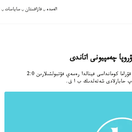
الەمدە
قازاقستان
ساياسات
ت
روپا چەمپيونى اتاندى
استانا. قازاقپارات - يسپانيانىڭ جاسوسپىرىمدەر قۇراما كومانداسى فينالدا رەسەي فۋتبولشىلارىن 2:0
پ حابارلادى شەتەلدىك ب ا ق.