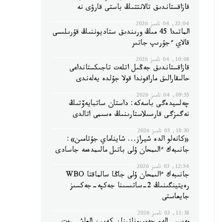
قازاقستاندىق تالانتتىڭ باستى قارۋى نە
22:04, 04 تامىز 2026
الماتىدا 45 مىڭ ورىندىق ستاديوننىڭ قۇرىلىسى
قالاي ءجۇرىپ جاتىر
10:08, 04 تامىز 2026
قازاقستاندىق جەڭىل اتلەت تاجىكستانداعى
حالىقارالىق مارافوندا قولا جۇلدە يەلەندى
09:55, 04 تامىز 2026
چەلسيدەگى باسەكە: داستان ساتبايەۆتىڭ
نەگىزگى قارسىلاستارىنىڭ ەسىمى اتالدى
18:30, 03 تامىز 2026
«كانەلو الدە شيراز... شايناماي جۇتامىن»:
جانىبەك ءالىمحان ۇلى باتىل مالىمدەمە جاسادى
12:54, 03 تامىز 2026
جانىبەك ءالىمحان ۇلى جاڭا سالماقتا WBO
رەيتينگىنىڭ 2-ساتىسىنا جەكپە-جەكسىز
جايعاستى
11:38, 03 تامىز 2026