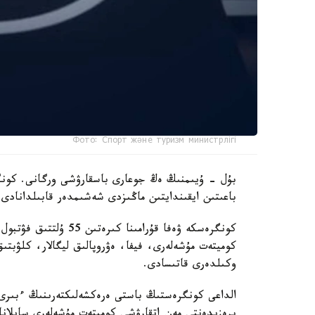
Фото: Спорт және туризм министрлігі
بۇل - ۇيىمنىڭ ەڭ جوعارى باسقارۋشى ورگانى. كونگر
باعىتىن ايقىندايتىن ماڭىزدى شەشىمدەر قابىلدانادى.
كونگرەسكە ۋەفا قۇرامى
كوميتەت مۇشەلەرى، فيفا، ەۋروپالىق ليگالار، كلۋبتى
وكىلدەرى قاتىسادى.
الداعى كونگرەستىڭ باستى ەرەكشەلىكتەرىنىڭ ءبىرى 
پرەزيدەنتى مەن اتقارۋشى كوميتەت مۇشەلەرى سايلانا