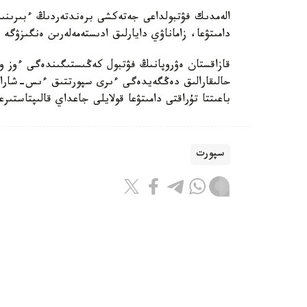
الەمدىك فۋتبولداعى جەتەكشى برەندتەردىڭ ءبىرىنىڭ 
دامىتۋعا، زاماناۋي دايارلىق ادىستەمەلەرىن ەنگىزۋگە 
قازاقستان ەۋروپانىڭ فۋتبول كەڭىستىگىندەگى ءوز و
حالىقارالىق دەڭگەيدەگى ءىرى سپورتتىق ءىس-شارالا
باعىتتا تۇراقتى دامىتۋعا قولايلى جاعداي قالىپتاستىر
سپورت
باقىتجول كاكەش
اۆتور