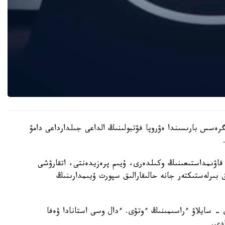
ەسس بارىسىندا ەۋروپا فۋتبولىنىڭ الداعى جىلدارداعى دامۋ
نا كىرەتىن 55 ۇلتتىق فۋتبول قاۋىمداستىعىنىڭ وكىلدەرى، ۇيىم پرەزيدەنتى، اتقارۋشى
ق بىرلەستىكتەر جانە حالىقارالىق سپورت ۇيىمدارىنىڭ
- سايلاۋ ءراسىمىنىڭ ءوتۋى. ءدال وسى استانادا ۋەفا
دى.