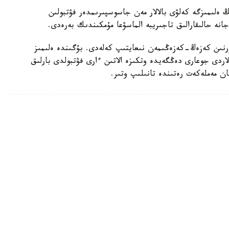
ەلىمىزگە كەلۋى بالالار مەن جاسوسپىرىمدەر فۋتبولىن
جانە حالىقارالىق تاجىريبە الماسۋعا مۇمكىندىك بەرەدى.
رنىن كەزەڭ-كەزەڭىمەن نىعايتىپ كەلەدى. بۇگىندە ەلىمىز
ردى جوعارى دەڭگەيدە وتكىزە الاتىن ءارى فۋتبولدى بارلىق
عان مەملەكەت رەتىندە تانىلىپ وتىر.