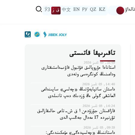
الداۋ
KZ
QZ
РУ
EN
中文
ق ز
ЎЗ
تاقىرىپقا قاتىستى
22:05, 05 تامىز 2026
استانادا ەۋروپالىق فۋتبول قاۋىمداستىقتارى
وداعىنىڭ كونگرەسى وتەدى
14:40, 05 تامىز 2026
داستان ساتپايەۆتىڭ «چەلسي» ساپىنداعى
العاشقى گولى ەڭ ۇزدىك دەپ تانىلدى
14:24, 05 تامىز 2026
قازاقستان جۇزۋدەن ا ق ش-تاعى حالىقارالىق
تۋرنيردە 17 مەدال جەڭىپ الدى
09:55, 05 تامىز 2026
داستاننىڭ «چەلسيدەگى» مۇمكىندىگى: