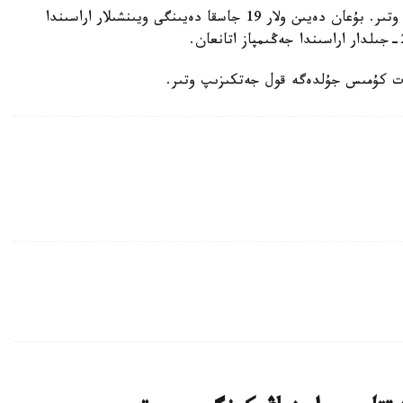
يسپانيا ويىنشىلارى تۋرنيردە 7- رەت باسىم ءتۇسىپ وتىر. بۇعان دەيىن ولار 19 جاسقا دەيىنگى ويىنشىلار اراسىندا
رەت كۇمىس جۇلدەگە قول جەتكىزىپ وتىر.