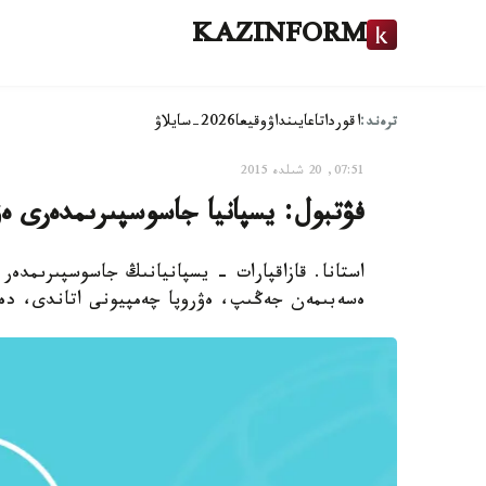
KAZINFORM
ترەند:
اقوردا
تاعايىنداۋ
وقيعا
2026-سايلاۋ
07:51, 20 شىلدە 2015
فۋتبول: يسپانيا جاسوسپىرىمدەرى ەۋ
ەسەبىمەن جەڭىپ، ەۋروپا چەمپيونى اتاندى، دە