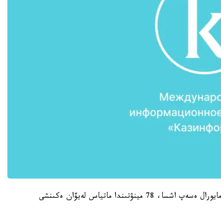
ويىننىڭ 39- مينۋتىندا يسپانيالىق شابۋىلشى بورحا مايورال ەسەپ اشسا، 78 مينۋتىندا ماتياس لەيۆان ەكىنشى