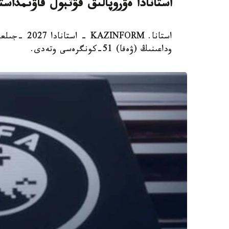
استانادا ەۋروپالىق فۋتبول قاۋىمدا
وداعىنىڭ (ۋەفا) 51-كونگرەسى وتەدى.