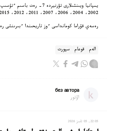
2002، 2004، 2006، 2007، 2011، 2012، 2015-جىلدار اراسىندا جەڭىمپاز اتانعان.
رەسەي قۇراما كومانداسى ءوز تاريحىندا ءبىرىنشى 
الەم
قوعام
سپورت
без автора
اۆتور
22:05, 05 تامىز 2026