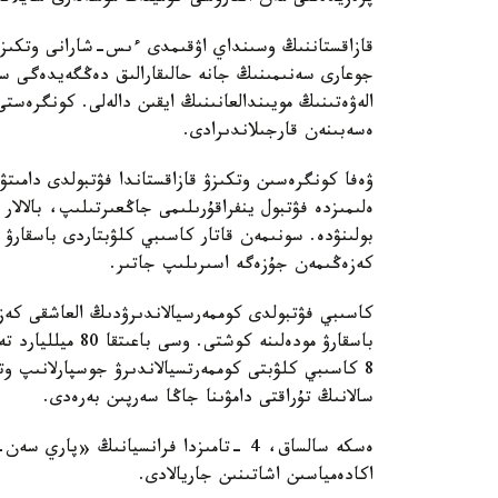
قازاقستاننىڭ وسىنداي اۋقىمدى ءىس-شارانى وتكىزۋ 
جوعارى سەنىمىنىڭ جانە حالىقارالىق دەڭگەيدەگى س
الەۋەتىنىڭ مويىندالعانىنىڭ ايقىن دالەلى. كونگرەستى
ەسەبىنەن قارجىلاندىرادى.
ۋەفا كونگرەسىن وتكىزۋ قازاقستاندا فۋتبولدى دامىت
ەلىمىزدە فۋتبول ينفراقۇرىلىمى جاڭعىرتىلىپ، بالالا
بولىنۋدە. سونىمەن قاتار كاسىبي كلۋبتاردى باسقارۋ ت
كەزەڭىمەن جۇزەگە اسىرىلىپ جاتىر.
باسقارۋ مودەلىنە 
8 كاسىبي كلۋبتى كوممەرتسيالاندىرۋ جوسپارلانىپ و
سالانىڭ تۇراقتى دامۋىنا جاڭا سەرپىن بەرەدى.
ەسكە سالساق، 4 -تامىزدا فرانسيانىڭ «
اكادەمياسىن اشاتىنىن جاريالادى.