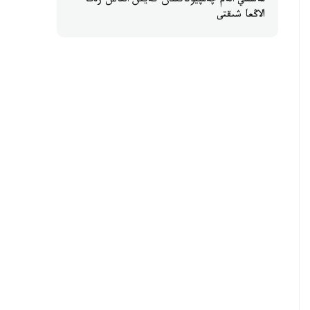
مەسسي الەم چەمپيوناتىنان كەيىن العاش رەت
الاڭعا شىقتى