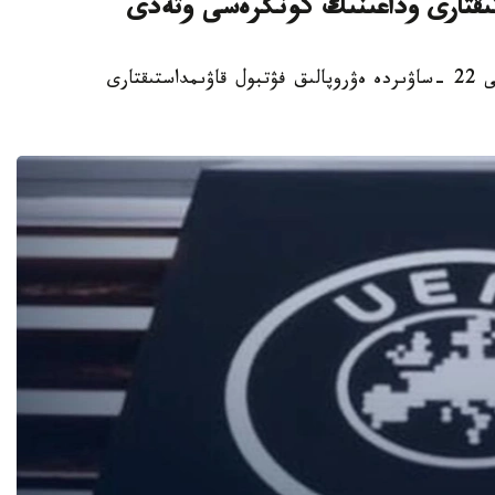
ستىقتارى وداعىنىڭ كونگرەسى وتەدى
استانا. KAZINFORM - استانادا 2027 -جىلعى 22 -ساۋىردە ەۋروپالىق فۋتبول قاۋىمداستىقتارى