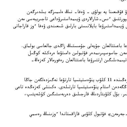
قۇقىعىنا يە بولۋى - ۋەفا- نىڭ ەلىمىزگە بىلدىرگەن
پورتتىق ءىس-شارالاردى ۇيىمداستىرۋداعى تاجىريبەسى مەن
 ۇيىمداستىرۋعا بايلانىستى بارلىق شىعىندى ۋەفا ءوز قاراجاتى
ۋعا باعىتتالعان جۇيەلى جۇمىستىڭ زاڭدى جالعاسى بولماق.
ر مەن جاسوسپىرىمدەر فۋتبولىن دامىتۋعا ەرەكشە كوڭىل
يىمدىلىگىن ارتتىرۋعا باعىتتالعان رەفورمالار كەزەڭ-
كاسىبي فۋتبولدى كوممەرسيالاندىرۋدىڭ العاشقى كەزەڭىندە 11 كلۋب ينۆەستيتسيا تارتۋعا نەگىزدەلگەن جاڭا
كوشتى. وسى باعىتقا 80 ميلليارد تەڭگەدەن استام ينۆەستيتسيا تارتىلدى. ەكىنشى كەزەڭدە تاعى
تىر. بۇل كلۋبتاردىڭ قارجىلىق دەربەستىگىن كۇشەيتىپ،
پاري سەن-جەرمەن» فۋتبول كلۋبى قازاقستاندا ءوزىنىڭ رەسمي