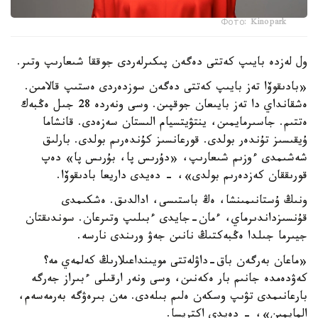
Фото: Kinopark
ول لەزدە بايىپ كەتتى دەگەن پىكىرلەردى جوققا شىعارىپ وتىر.
«بادىقوۆا تەز بايىپ كەتتى دەگەن سوزدەردى ەستىپ قالامىن.
ەشقانداي دا تەز بايىعان جوقپىن. وسى ونەردە 28 جىل ەڭبەك
ەتتىم. جاسىرمايمىن، ينتۋيتسيام الىستان سەزەدى. قانشاما
ۇيقىسىز تۇندەر بولدى. قورعانسىز كۇندەرىم بولدى. بارلىق
شەشىمدى ءوزىم شىعارىپ، «دۇرىس پا، بۇرىس پا» دەپ
قورىققان كەزدەرىم بولدى»، - دەيدى داريعا بادىقوۆا.
ونىڭ ۇستانىمىنشا، ەڭ باستىسى، ادالدىق. ەشكىمدى
قۇنسىزداندىرماي، ءمان-جايدى ءبىلىپ وتىرعان. سوندىقتان
جيىرما جىلدا ەڭبەكتىڭ نانىن جەۋ ورىندى نارسە.
«ماعان بەرگەن باق-داۋلەتتى مويىنداعىلارىڭ كەلمەي مە؟
كەۋدەمدە جانىم بار ەكەنىن، وسى ونەر ارقىلى ءبىراز جەرگە
بارعانىمدى تۋىپ وسكەن ەلىم بىلەدى. مەن بىرەۋگە بەرمەسەم،
المايمىن»، - دەيدى اكتريسا.