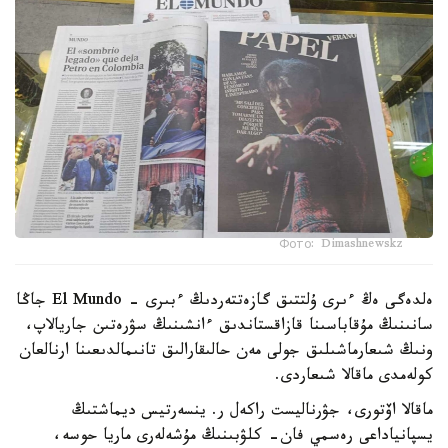
Фото: Dimashnewskz
ەلدەگى ەڭ ءىرى ۇلتتىق گازەتتەردىڭ ءبىرى - El Mundo جاڭا
سانىنىڭ مۇقاباسىنا قازاقستاندىق ءانشىنىڭ سۋرەتىن جاريالاپ،
ونىڭ شىعارماشىلىق جولى مەن حالىقارالىق تانىمالدىعىنا ارنالعان
كولەمدى ماقالا شىعاردى.
ماقالا اۆتورى، جۋرناليست راكەل ر. ينسەرتيس ديماشتىڭ
يسپانياداعى رەسمي فان- كلۋبىنىڭ مۇشەلەرى ماريا حوسە،