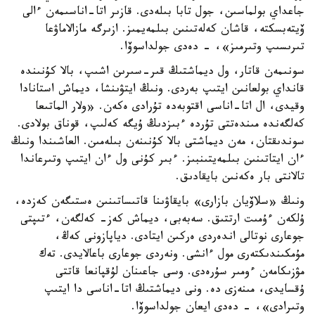
جاعداي بولماسىن، جول تابا بىلەدى. قازىر اتا-اناسىمەن ءالى
ۆيتەبسكتە، قاشان كەلەتىنىن بىلمەيمىز. ازىرگە مازالاماۋعا
تىرىسىپ وتىرمىز»، - دەدى جولداسوۆا.
سونىمەن قاتار، ول ديماشتىڭ قىر-سىرىن اشىپ، بالا كۇنىندە
قانداي بولعانىن ايتىپ بەردى. ونىڭ ايتۋىنشا، ديماش استانادا
وقيدى، ال اتا-اناسى اقتوبەدە تۇرادى ەكەن. «ولار الماتىعا
كەلگەندە مىندەتتى تۇردە ءبىزدىڭ ۇيگە كەلىپ، قوناق بولادى.
سوندىقتان، مەن ديماشتى بالا كۇنىنەن بىلەمىن. العاشىندا ونىڭ
ءان ايتاتىنىن بىلمەيتىنبىز. ءبىر كۇنى ول ءان ايتىپ وتىرعاندا
تالانتى بار ەكەنىن بايقادىق.
ونىڭ «سلاۆيان بازارى» بايقاۋىنا قاتىساتىنىن ەستىگەن كەزدە،
ۇلكەن ءۇمىت ارتتىق. سەبەبى، ديماش كەز- كەلگەن، ءتىپتى
جوعارى نوتالى اندەردى ەركىن ايتادى. دياپازونى كەڭ،
مۇمكىندىكتەرى مول ءانشى. ونەردى جوعارى باعالايدى. تەك
مۋزىكامەن ءومىر سۇرەدى. وسى جاعىنان لۇقپانعا قاتتى
ۇقسايدى، مىنەزى دە. ونى ديماشتىڭ اتا-اناسى دا ايتىپ
وتىرادى»، - دەدى ايعان جولداسوۆا.