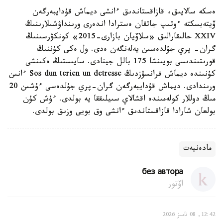
ەسكە سالايىق، قازاقستاندىق ءانشى ديماش قۇدايبەرگەن
ۆيتەبسكتە ءوتىپ جاتقان ەسترادا اندەرى ورىنداۋشىلارىنىڭ
XXIV حالىقارالىق «سلاۆيان بازارى-2015» كونكۋرسىنىڭ
گران- پري جۇلدەسىن يەلەنگەن ەدى. ول ەكى كۇننىڭ
قورىتىندىسى بويىنشا 175 بالل جينادى. سايىستىڭ ەكىنشى
كۇنىندە ديماش فرانسۋزدىڭ Sos dun terien un detresse ءانىن
ورىندادى. ديماش قۇدايبەرگەن گران-پري جۇلدەسى ءۇشىن 20
مىڭ دوللار كولەمىندە اقشالاي سىيلىققا يە بولدى. ءۇش كۇن
بولعان شارادا قازاقستاندىق ءانشى وق بويى وزىق بولدى.
مادەنيەت
без автора
اۆتور
12:42, 08 تامىز 2026