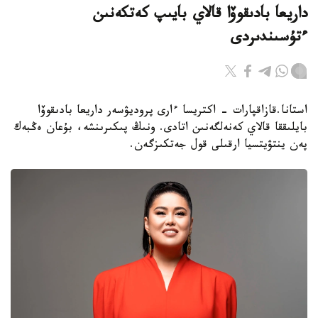
داريعا بادىقوۆا قالاي بايىپ كەتكەنىن
ءتۇسىندىردى
استانا.قازاقپارات - اكتريسا ءارى پروديۋسەر داريعا بادىقوۆا
بايلىققا قالاي كەنەلگەنىن اتادى. ونىڭ پىكىرىنشە، بۇعان ەڭبەك
پەن ينتۋيتسيا ارقىلى قول جەتكىزگەن.