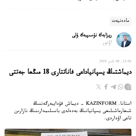
مادەنيەت
ريزابەك نۇسىپبەك ۇلى
اۆتور
12:06, 08 تامىز 2026
ديماشتىڭ يسپانياداعى فاناتتارى 18 مىڭعا جەتتى
استانا. KAZINFORM - ديماش قۇدايبەرگەننىڭ
شىعارماشىلىعى يسپانيانىڭ بەدەلدى باسىلىمدارىنىڭ نازارىن
تاعى اۋداردى.