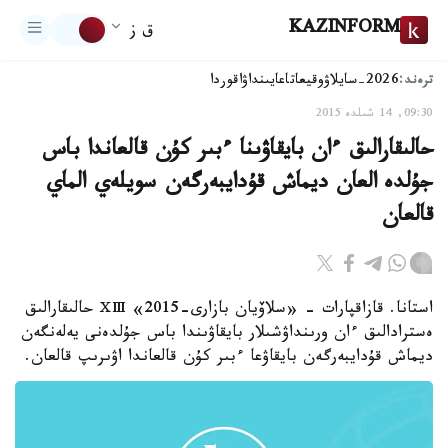
KAZINFORM
ق ز
ترەند:
2026-سايلاۋ
وقيعا
تاعايىنداۋ
اقوردا
09:30, 14 شىلدە 2015
حالىقارالىق ءان بايقاۋىنا ءبىر كۇن قالعاندا باس
جۇلدە العان ديماش قۇدايبەرگەن سويلەي الماي
قالعان
استانا. قازاقپارات - «سلاۆيان بازارى-2015» ⅩⅢ حالىقارالىق
ەسترادالىق ءان ورىنداۋشىلار بايقاۋىندا باس جۇلدەنى يەلەنگەن
ديماش قۇدايبەرگەن بايقاۋعا ءبىر كۇن قالعاندا اۋىرىپ قالعان.