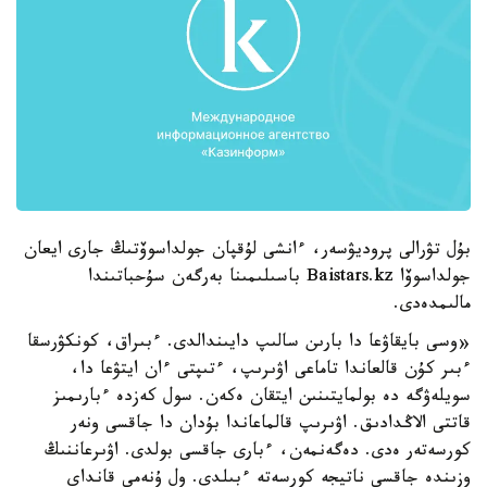
بۇل تۋرالى پروديۋسەر، ءانشى لۇقپان جولداسوۆتىڭ جارى ايعان
جولداسوۆا Baistars.kz باسىلىمىنا بەرگەن سۇحباتىندا
مالىمدەدى.
«وسى بايقاۋعا دا بارىن سالىپ دايىندالدى. ءبىراق، كونكۋرسقا
ءبىر كۇن قالعاندا تاماعى اۋىرىپ، ءتىپتى ءان ايتۋعا دا،
سويلەۋگە دە بولمايتىنىن ايتقان ەكەن. سول كەزدە ءبارىمىز
قاتتى الاڭدادىق. اۋىرىپ قالماعاندا بۇدان دا جاقسى ونەر
كورسەتەر ەدى. دەگەنمەن، ءبارى جاقسى بولدى. اۋىرعاننىڭ
وزىندە جاقسى ناتيجە كورسەتە ءبىلدى. ول ۇنەمى قانداي