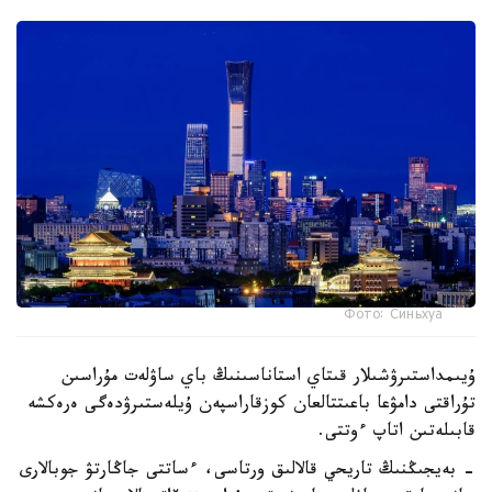
Фото: Синьхуа
ۇيىمداستىرۋشىلار قىتاي استاناسىنىڭ باي ساۋلەت مۇراسىن
تۇراقتى دامۋعا باعىتتالعان كوزقاراسپەن ۇيلەستىرۋدەگى ەرەكشە
قابىلەتىن اتاپ ءوتتى.
- بەيجىڭنىڭ تاريحي قالالىق ورتاسى، ءساتتى جاڭارتۋ جوبالارى