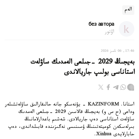
الەم
без автора
اۆتور
17:46, 06 تامىز 2026
بەيجىڭ 2029 -جىلعى الەمدىك ساۋلەت
استاناسى بولىپ جاريالاندى
استانا. KAZINFORM - يۋنەسكو جانە حالىقارالىق ساۋلەتشىلەر
وداعى (ح س و) بەيجىڭ قالاسىن 2029 -جىلعى الەمدىك
ساۋلەت استاناسى دەپ جاريالادى. شەشىم باعدارلامانىڭ
بىرلەسكەن كوميتەتىنىڭ ۇسىنىسى نەگىزىندە قابىلداندى، دەپ
حابارلايدى Xinhua.