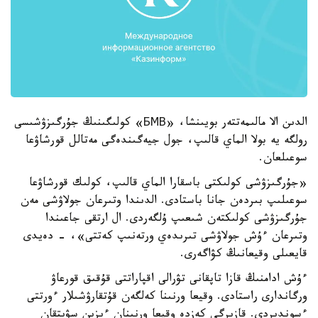
الدىن الا مالىمەتتەر بويىنشا، «БМВ» كولىگىنىڭ جۇرگىزۋشىسى
رولگە يە بولا الماي قالىپ، جول جيەگىندەگى مەتالل قورشاۋعا
سوعىلعان.
«جۇرگىزۋشى كولىكتى باسقارا الماي قالىپ، كولىك قورشاۋعا
سوعىلىپ بىردەن جانا باستادى. الدىندا وتىرعان جولاۋشى مەن
جۇرگىزۋشى كولىكتەن شىعىپ ۇلگەردى. ال ارتقى جاعىندا
وتىرعان ءۇش جولاۋشى تىرىدەي ورتەنىپ كەتتى»، - دەيدى
قايعىلى وقيعانىڭ كۋاگەرى.
ءۇش ادامنىڭ قازا تاپقانى تۋرالى اقپاراتتى قۇقىق قورعاۋ
ورگاندارى راستادى. وقيعا ورنىنا كەلگەن قۇتقارۋشىلار ءورتتى
ءسوندىردى. قازىرگى كەزدە وقيعا ورنىنان ءىزىن سۋىتقان