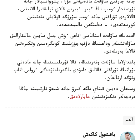
جانە جارقىن ساۋلەت مادەنيەتى مۇرا، يننوۆاتسيالار جانە
تۇرعىندار ءومىرىنىڭ ءبىر-ءبىرىن قالاي تولىقتىرا الاتىنىن،
قالالاردى تۇراقتى جانە ءومىر سۇرۋگە قولايلى ەتەتىنىن
كورسەتەدى، - دەلىنگەن مالىمدەمەدە.
الەمدىك ساۋلەت استاناسى اتاعى ءۇش جىل سايىن حالىقارالىق
ساۋلەتشىلەر وداعىنىڭ دۇنيەجۇزىلىك كونگرەسىن وتكىزەتىن
قالاعا بەرىلەدى.
باعدارلاما ساۋلەت ونەرىنىڭ، قالا قۇرىلىسىنىڭ جانە مادەني
مۇرانىڭ تۇراقتى قالالىق دامۋدى ىلگەرىلەتۋدەگى ءرولىن اتاپ
وتۋگە ارنالعان.
وسىعان دەيىن قىتاي ەلگە كىرۋ جانە شىعۋ تارتىبىنە جاڭا
ەرەجەلەر ەنگىزەتىنىن
حابارلادىق
.
الەم
باقىتجول كاكەش