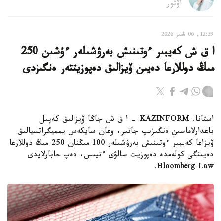
اۆتور
12:39, 06 تامىز 2026
ا ق ش كەيبىر ءوتىنىش بەرۋشىلەر ءۇشىن 250
مىڭ دوللارعا دەيىن ۆيزالىق دەپوزيتتەر ەنگىزدى
استانا. KAZINFORM – ا ق ش جاڭا ۆيزالىق كەپىل
باعدارلاماسىن ەنگىزىپ جاتىر، وعان سايكەس يمميگراتسيالىق
ۆيزاعا كەيبىر ءوتىنىش بەرۋشىلەر 100 مىڭنان 250 مىڭ دوللارعا
دەيىنگى كولەمدە دەپوزيت سالۋى ءتيىس، دەپ حابارلايدى
Bloomberg Law.