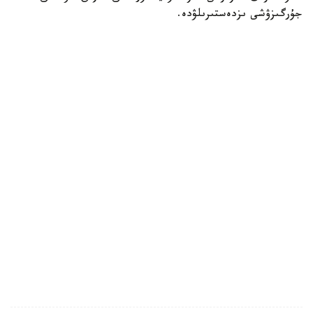
جۇرگىزۋشى ىزدەستىرىلۋدە.