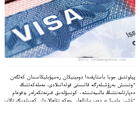
Фото: coximmigration.com
پيلوتتىق جوبا باستاپقىدا دومينيكان رەسپۋبليكاسىنان كەلگەن
ءوتىنىش بەرۋشىلەرگە قاتىستى قولدانىلادى. مەملەكەتتىك
دەپارتامەنتتىڭ مالىمەتىنشە، كونسۋلدىق قىزمەتكەرلەر «قوعام
ءۇشىن ماسىل» دەپ سانالعان جەكە تۇلعالاردان كەپىلدىك تالاپ
ەتە الادى. كەپىلدىك سوماسى ءاربىر جاعدايعا جەكە انىقتالادى.
ا ق ش مەملەكەتتىك دەپارتامەنتىنىڭ وكىلى توممي پيگوتتتىڭ
مالىمدەۋىنشە، «قۇراما شتاتتارىنا يمميگراتسيا - بۇل قۇقىق
ەمەس، ارتىقشىلىق». ول باعدارلاما الەۋمەتتىك قاۋىپسىزدىك