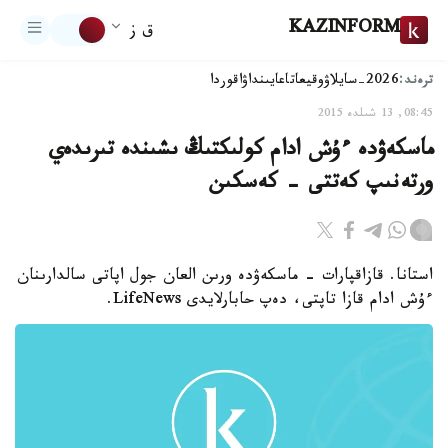
KAZINFORM
ق ز
ترەند:
2026-سايلاۋ
وقيعا
تاعايىنداۋ
اقوردا
08:45, 13 شىلدە 2015
ماسكەۋدە ءۇش ادام كولىكتىڭ ىشىندە تىرىدەي
ورتەنىپ كەتتى - كەسكىن
استانا. قازاقپارات - ماسكەۋدە ورىن العان جول اپاتى سالدارىنان
ءۇش ادام قازا تاپتى، دەپ حابارلايدى LifeNews.