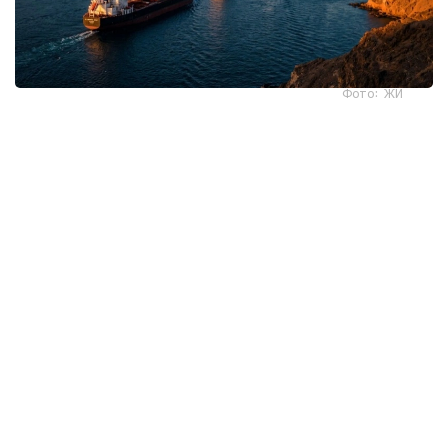
Фото: ЖИ
بۇدان بولەك، قۇراما شتاتتار ايماقتان اسكەرىن شىعارۋى كەرەك.
وداقتاستارىمىزعا دا شابۋىلدى توقتاتۋ قاجەت. سانكسيالار
قۇرساۋىنان بوساتىپ، بۇعاتتالعان اكتيۆتەر قايتارىلعان سوڭ
عانا، ورمۋز بۇعازى ارقىلى كەمە قاتىناسىن قالپىنا كەلتىرەمىز -
دەيدى.
ەكى جاق تىكەلەي كەلىسسوز جۇرگىزىپ جاتقان جوق. يران
تالاپتارى تىزىلگەن قۇجاتتى اراعايىن ەلدەر ارقىلى جىبەردى.
الايدا پرەزيدەنت ترامپ اكىمشىلىگى ازىرگە ەشقانداي مالىمدەمە
جاساعان جوق.
ال ا ق ش ورمۋز بۇعازى ارقىلى يران پورتتارىنا بەت العان
كەمەلەردى باقىلاۋدى كۇشەيتتى. ۆاشينگتون ورتالىق
قولباسشىلىعىنىڭ مالىمەتىنە سۇيەنسەك، بلوكادا قايتا