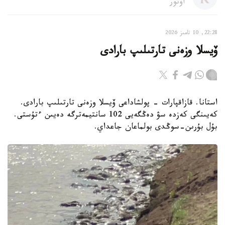
اۆتور
22:28, 10 تامىز 2026
ۆيسلا وزەنى تارتىلىپ بارادى
استانا. قازاقپارات - پولشاداعى ۆيسلا وزەنى تارتىلىپ بارادى.
كەيىنگى كەزدە سۋ دەڭگەيى 102 سانتيمەترگە دەيىن ءتۇستى.
بۇل بۇرىن-سوڭدى بولماعان جاعداي.