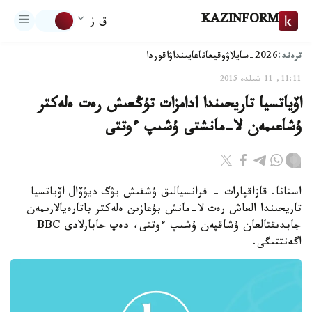
KAZINFORM
ق ز
ترەند:
2026-سايلاۋ
وقيعا
تاعايىنداۋ
اقوردا
11:11, 11 شىلدە 2015
اۆياتسيا تاريحىندا ادامزات تۇڭعىش رەت ەلەكتر
ۇشاعىمەن لا-مانشتى ۇشىپ ءوتتى
استانا. قازاقپارات - فرانسيالىق ۇشقىش يۋگ ديۋۆال اۆياتسيا
تاريحىندا العاش رەت لا-مانش بۇعازىن ەلەكتر باتارەيالارىمەن
جابدىقتالعان ۇشاقپەن ۇشىپ ءوتتى، دەپ حابارلادى BBC
اگەنتتىگى.