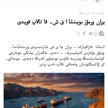
19:56, 10 تامىز 2026
يران ورمۋز بويىنشا ا ق ش- قا تالاپ قويدى
استانا. قازاقپارات - يران «ا ق ش شارتىمىزدى ورىنداماسا،
ورمۋز بۇعازىن اشپايمىز»، - دەدى. تەگەران بيلىگى جوعارعى
كوشباسشىنىڭ ومىرىنە قاۋىپ تونبەۋى كەرەك دەيدى. سونداي-
اق ۆاشينگتوننان وتەماقى تالاپ ەتىپ وتىر.