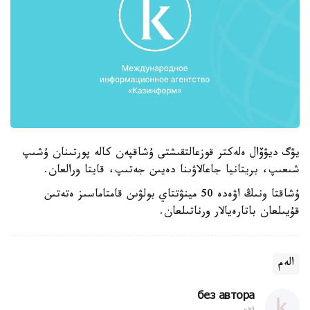
يۋگ ديۋۆال ەلەكتر قوزعالتقىشتى ۇشاقپەن كالە پورتىنان ۇشىپ
شىعىپ، بريتانيا جاعالاۋىنا دەيىن جەتىپ، قايتا ورالعان.
ۇشاقتا ونىڭ اۋەدە 50 مينۋتتاي بولۋىن قامتاماسىز ەتەتىن
قۇيىلعان باتارەيالار ورناتىلعان.
الەم
без автора