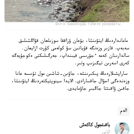
Фото: Бөкейорда табиғи резерваты
مامانداردىڭ ايتۋىنشا، بۇعان ۇزاققا سوزىلعان قۋاڭشىلىق
سەبەپ. قازىر وزەنگە قۇياتىن سۋ كولەمى كۇرت ازايعان.
سالدارىنان كەمە ءجۇرىسى قيىنداپ، جەرگىلىكتى ەكوجۇيەگە
كەرى اسەرىن تيگىزىپ وتىر.
ساراپشىلاردىڭ پىكىرىنشە، جاۋىن-شاشىن مول تۇسسە عانا
وزەندەگى احۋال جاقسارادى. الايدا سينوپتيكتەردىڭ ايتۋىنشا،
جاقىن ۋاقىتتا جاڭبىر جاۋمايدى.
الەم
باقىتجول كاكەش
اۆتور