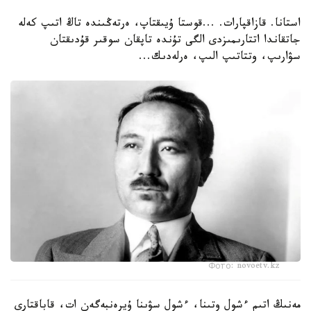
استانا. قازاقپارات. ...قوستا ۇيىقتاپ، ەرتەڭىندە تاڭ اتىپ كەلە
جاتقاندا اتتارىمىزدى الگى تۇندە تاپقان سوقىر قۇدىقتان
سۋارىپ، وتتاتىپ الىپ، ەرلەدىك...
Фото: novoetv.kz
مەنىڭ اتىم ءشول وتىنا، ءشول سۋىنا ۇيرەنبەگەن ات، قاباقتارى