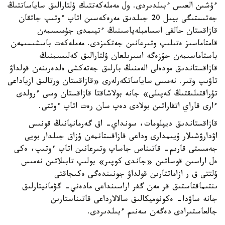
ءۇشىن العىس ءبىلدىردى. ول مەملەكەتتىك ۇلتارالىق ساياساتتىڭ
جەتىستىگى بيىل 20 جىلدىق مەرەكەسىن اتاپ ءوتىپ جاتقان
قازاقستان حالقى اسسامبلەياسىنىڭ ءتيىمدى جۇمىسىمەن
قامتاماسىز ەتىلىپ وتىرعانىن جەتكىزدى. مەملەكەت باسشىسىمەن
باستاماسىمەن جۇزەگە اسىرىلعان ۇلتارالىق كەلىسىمنىڭ
قازاقستاندىق مودەلى الەمنىڭ بارلىق جەتەكشى ەلدەرىنەن قولداۋ
تاۋىپ وتىر. نەمىس ساياساتكەرلەرى «قازاقستان ورتالىق ازياداعى
تۇراقتىلىقتىڭ كەپىلى» جانە بولاشاقتا قازاقستان وسى ءرولدى
ءارى قاراي اتقاراتىن بولادى دەپ سان رەت اتاپ ءوتتى.
قازاقستاندىق ديپلومات، سونداي- اق گەرمانيانىڭ قونىس
اۋدارۋشىلار ۇيىمدارى وداعى قازاقستانمەن ۇزاق جىلدار بويى
جەمىستى قارىم- قاتىناس جاساپ وتىرعانىن اتاپ ءوتىپ، ەكى
ەل اراسىن قوساتىن «جاندى كوپىر» بولىپ تابىلاتىن نەمىس
ۇلتتى ق ر ازاماتتارىن قولداۋ جونىندەگى ەكىجاقتى
ىنتىماقتاستىق قر مەن گفر اراسىنداعى مادەني- گۋمانيتارلىق
جانە ساۋدا- ەكونوميكالىق سالالارداعى قاتىناستارىن
جالعاستىرادى دەگەن سەنىم ءبىلدىردى.