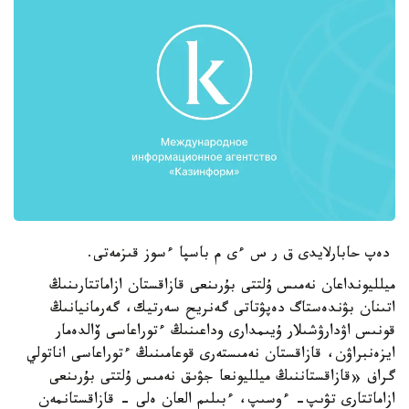
دەپ حابارلايدى ق ر س ءى م باسپا ءسوز قىزمەتى.
ميلليونداعان نەمىس ۇلتتى بۇرىنعى قازاقستان ازاماتتارىنىڭ
اتىنان بۋندەستاگ دەپۋتاتى گەنريح سەرتيك، گەرمانيانىڭ
قونىس اۋدارۋشىلار ۇيىمدارى وداعىنىڭ ءتوراعاسى ۆالدەمار
ايزەنبراۋن، قازاقستان نەمىستەرى قوعامىنىڭ ءتوراعاسى اناتولي
گراف «قازاقستاننىڭ ميلليونعا جۋىق نەمىس ۇلتتى بۇرىنعى
ازاماتتارى تۋىپ- ءوسىپ، ءبىلىم العان ەلى - قازاقستانمەن