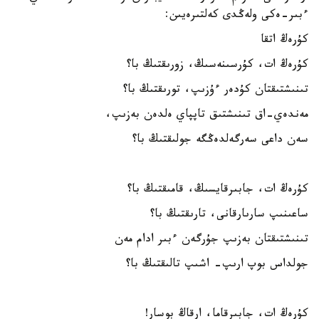
ءبىر-ەكى ولەڭدى كەلتىرەيىن:
كۇرەڭ اتقا
كۇرەڭ ات، كۇرسىنەسىڭ، زورىقتىڭ با؟
تىنىشتىقتان كۇدەر ءۇزىپ، تورىقتىڭ با؟
مەندەي-اق تىنىشتىق تاپپاي ەلدەن بەزىپ،
سەن داعى سەرگەلدەڭگە جولىقتىڭ با؟
كۇرەڭ ات، جابىرقايسىڭ، قامىقتىڭ با؟
ساعىنىپ سارىارقانى، تارىقتىڭ با؟
تىنىشتىقتان بەزىپ جۇرگەن ءبىر ادام مەن
جولداس بوپ ارىپ- اشىپ تالىقتىڭ با؟
كۇرەڭ ات، جابىرقاما، ارقاڭ بوسار!