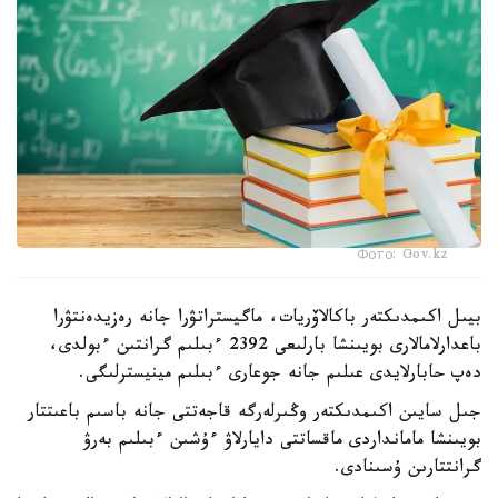
Фото: Gov.kz
بيىل اكىمدىكتەر باكالاۆريات، ماگيستراتۋرا جانە رەزيدەنتۋرا
باعدارلامالارى بويىنشا بارلىعى 2392 ءبىلىم گرانتىن ءبولدى،
دەپ حابارلايدى عىلىم جانە جوعارى ءبىلىم مينيسترلىگى.
جىل سايىن اكىمدىكتەر وڭىرلەرگە قاجەتتى جانە باسىم باعىتتار
بويىنشا مامانداردى ماقساتتى دايارلاۋ ءۇشىن ءبىلىم بەرۋ
گرانتتارىن ۇسىنادى.