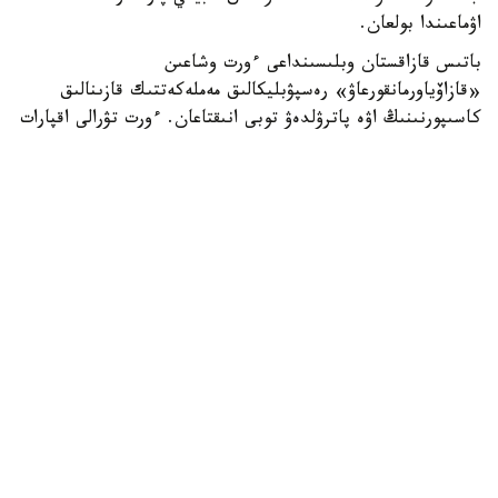
اۋماعىندا بولعان.
باتىس قازاقستان وبلىسىنداعى ءورت وشاعىن
«قازاۆياورمانقورعاۋ» رەسپۋبليكالىق مەملەكەتتىك قازىنالىق
كاسىپورنىنىڭ اۋە پاترۋلدەۋ توبى انىقتاعان. ءورت تۋرالى اقپارات
تۇسكەن بويدا ورمان مەكەمەلەرىنىڭ كۇشتەرى مەن قاجەتتى
تەحنيكاسى وقيعا ورنىنا جەدەل جىبەرىلدى.
ءورتتى سوندىرۋگە «قازاۆياورمانقورعاۋ» كاسىپورنىنىڭ اۋە ءورت
ءسوندىرۋ دەسانتشىلارى، سونداي-اق مەملەكەتتىك ورمان
كۇزەتىنىڭ قىزمەتكەرلەرى جۇمىلدىرىلدى. ناتيجەسىندە ءۇش
ءورت تە از ۋاقىت ىشىندە تولىق ءسوندىرىلدى.
قازىرگى تاڭدا ەل اۋماعىندا اپتاپ ىستىق پەن نايزاعايعا
بايلانىستى ءورت قاۋپى جوعارى بولىپ وتىر.
وسىعان بايلانىستى مەملەكەتتىك ورمان كۇزەتى مەن
«قازاۆياورمانقورعاۋ» كۇشتەرى كۇشەيتىلگەن رەجيمگە كوشتى.
ورمان القاپتارىندا اۋە جانە جەرۇستى پاترۋلدەۋ جۇمىستارى
ۇزدىكسىز جۇرگىزىلىپ جاتىر.