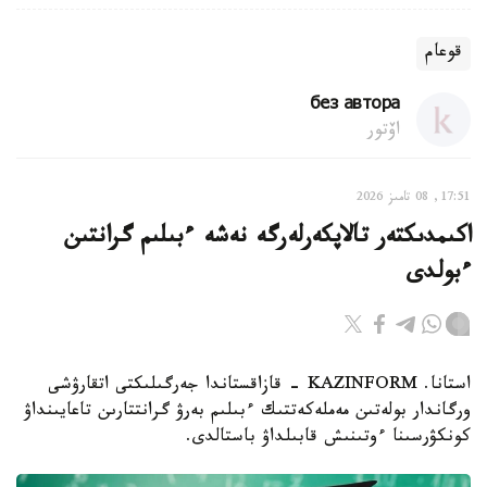
قوعام
без автора
اۆتور
17:51, 08 تامىز 2026
اكىمدىكتەر تالاپكەرلەرگە نەشە ءبىلىم گرانتىن
ءبولدى
استانا. KAZINFORM - قازاقستاندا جەرگىلىكتى اتقارۋشى
ورگاندار بولەتىن مەملەكەتتىك ءبىلىم بەرۋ گرانتتارىن تاعايىنداۋ
كونكۋرسىنا ءوتىنىش قابىلداۋ باستالدى.