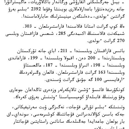
- بيىل جەرگىلىكتى اتقارۋشى ورگاندار باكالاۆريات، ماگيستراتۋرا
جانە رەزيدەنتۋرا باعدارلامالارى بويىنشا وقۋعا 2392 ءبىلىم بەرۋ
گرانتىن ءبولدى،-دەلىنگەن مينيسترلىك حابارلاماسىندا.
ەڭ كوپ گرانت استانا قالاسىندا قاراستىرىلعان - 303.
شىمكەنت قالاسىنىڭ اكىمدىگى 285، شىعىس قازاقستان وبلىسى
270 گرانت ءبولدى.
باتىس قازاقستان وبلىسىندا – 211، اباي جانە تۇركىستان
وبلىستارىندا – 200 دەن، اقمولا وبلىسىندا – 199، قاراعاندى
وبلىسىندا – 198، اتىراۋ وبلىسىندا – 187، ماڭعىستاۋ
وبلىسىندا 163 گرانت قاراستىرىلعان. قالعان وڭىرلەردىڭ
ءارقايسىسى 100 گە جۋىق گرانت ۇسىندى.
كونكۋرسقا قاتىسۋ ءۇشىن تالاپكەرلەر وزدەرى تاڭداعان جوعارى
وقۋ ورنىنىڭ قابىلداۋ كوميسسياسىنا ءوتىنىش بەرۋى كەرەك.
وتىنىشكە ءبىلىم تۋرالى قۇجات، نەگىزگى ۇبت سەرتيفيكاتى،
جەكە باسىن كۋالاندىراتىن قۇجاتتىڭ كوشىرمەسى، سونداي-اق
بار بولعان جاعدايدا جەڭىلدىك ساناتىن راستايتىن قۇجاتتار