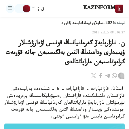
KAZINFORM
ق ز
ترەند:
2026-سايلاۋ
وقيعا
تاعايىنداۋ
اقوردا
02:27, 08 شىلدە 2015
ن. نازاربايەۆ گەرمانيانىڭ قونىس اۋدارۋشىلار
ۇيىمدارى وداعىنىڭ التىن بەلگىسىمەن جانە قۇرمەت
گراموتاسىمەن ماراپاتتالدى
استانا. قازاقپارات - قازاقپارات - 6 - شىلدەدە بەرليندەگى
قازاقستان ەلشىلىگىندە قازاقستان رەسپۋبليكاسىنىڭ پرەزيدەنتى
نۇرسۇلتان نازاربايەۆ ماراپاتتالعان گەرمانيانىڭ قونىس اۋدارۋشىلار
جونىندەگى ۇيىمدار وداعىنىڭ التىن بەلگىسىمەن جانە قۇرمەت
گراموتاسىن تابىس ەتۋ ءراسىمى ءوتتى،