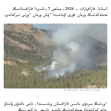
استانا. قازاقپارات - 2026-جىلعى 7-تامىزدا قازاقستاننىڭ
مەملەكەتتىك ورمان قورى اۋماعىندا ءۇش ورمان ءورتى تىركەلدى.
Видеодан алынған кадр
ءورتتىڭ بىرەۋى باتىس قازاقستان وبلىسىندا، تاعى ەكەۋى ۇلىتاۋ
جانە كوكشەتاۋ مەملەكەتتىك ۇلتتىق تابيعي پاركتەرىنىڭ