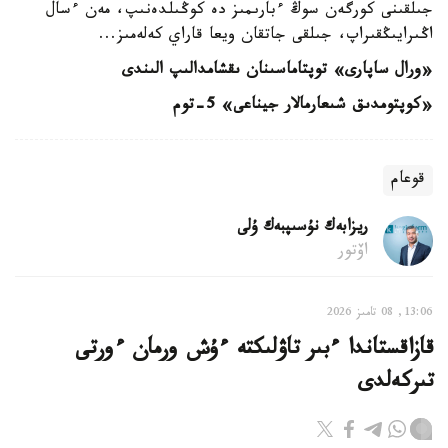
جىلقىنى كورگەن سوڭ ءبارىمىز دە كوڭىلدەنىپ، مەن ءسال
اڭىرايىڭقىراپ، جىلقى جاتقان ويعا قاراي كەلەمىز...
«ورال ساپارى» توپتاماسىنان ىقشامدالىپ الىندى
«كوپتومدىق شىعارمالار جيناعى» 5-توم
قوعام
ريزابەك نۇسىپبەك ۇلى
اۆتور
13:06, 08 تامىز 2026
قازاقستاندا ءبىر تاۋلىكتە ءۇش ورمان ءورتى
تىركەلدى