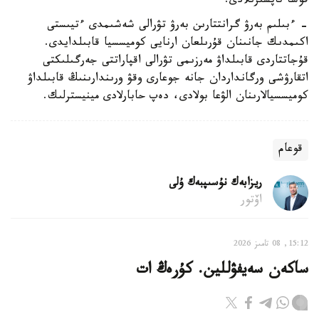
قوسا تاپسىرىلادى.
- ءبىلىم بەرۋ گرانتتارىن بەرۋ تۋرالى شەشىمدى ءتيىستى
اكىمدىك جانىنان قۇرىلعان ارنايى كوميسسيا قابىلدايدى.
قۇجاتتاردى قابىلداۋ مەرزىمى تۋرالى اقپاراتتى جەرگىلىكتى
اتقارۋشى ورگانداردان جانە جوعارى وقۋ ورىندارىنىڭ قابىلداۋ
كوميسسيالارىنان الۋعا بولادى، دەپ حابارلادى مينيسترلىك.
قوعام
ريزابەك نۇسىپبەك ۇلى
اۆتور
15:12, 08 تامىز 2026
ساكەن سەيفۋللين. كۇرەڭ ات