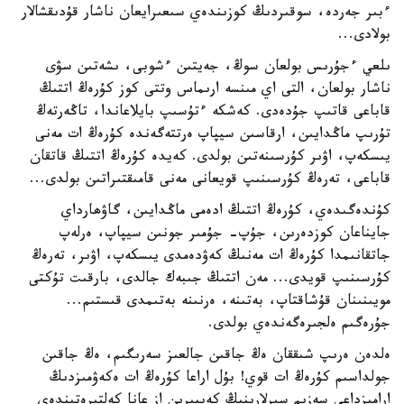
ءبىر جەردە، سوقىردىڭ كوزىندەي سىعىرايعان ناشار قۇدىقشالار
بولادى...
ىلعي ءجۇرىس بولعان سوڭ، جەيتىن ءشوبى، ىشەتىن سۋى
ناشار بولعان، التى اي مىنسە ارىماس وتتى كوز كۇرەڭ اتتىڭ
قاباعى قاتىپ جۇدەدى. كەشكە ءتۇسىپ بايلاعاندا، تاڭەرتەڭ
تۇرىپ ماڭدايىن، ارقاسىن سيپاپ ەرتتەگەندە كۇرەڭ ات مەنى
يىسكەپ، اۋىر كۇرسىنەتىن بولدى. كەيدە كۇرەڭ اتتىڭ قاتقان
قاباعى، تەرەڭ كۇرسىنىپ قويعانى مەنى قامىقتىراتىن بولدى...
كۇندەگىدەي، كۇرەڭ اتتىڭ ادەمى ماڭدايىن، گاۋھارداي
جايناعان كوزدەرىن، جۇپ- جۇمىر جونىن سيپاپ، ەرلەپ
جاتقانىمدا كۇرەڭ ات مەنىڭ كەۋدەمدى يىسكەپ، اۋىر، تەرەڭ
كۇرسىنىپ قويدى... مەن اتتىڭ جىبەك جالدى، بارقىت تۇكتى
مويىنىنان قۇشاقتاپ، بەتىنە، ەرنىنە بەتىمدى قىستىم...
جۇرەگىم ەلجىرەگەندەي بولدى.
ەلدەن ەرىپ شىققان ەڭ جاقىن جالعىز سەرىگىم، ەڭ جاقىن
جولداسىم كۇرەڭ ات قوي! بۇل اراعا كۇرەڭ ات ەكەۋمىزدىڭ
ارامىزداعى سەزىم سىرلارىنىڭ كەيبىرىن از عانا كەلتىرەتىندەي