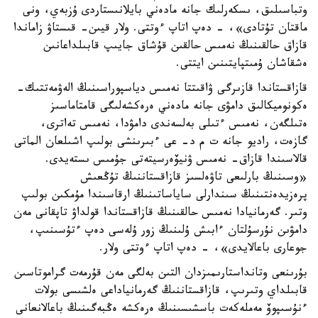
وتباسىلىق، ىسكەرلىك جانە مادەني بايلانىستاردى ۇزبەي، ونى
ماقتان تۇتادى»، - دەپ اتاپ ءوتتى. ولار قيىن- قىستاۋ زاماندا
قازاق حالقىنىڭ نەمىس حالقىن قۇشاق جايىپ قابىلداعانىن
ەشقاشان ۇمىتپايتىنىن ايتتى.
قازاقستاندا قازىرگى ۋاقىتتا نەمىس دياسپوراسىنىڭ الەۋمەتتىك-
ەكونوميكالىق دامۋى جانە مادەني ەرەكشەلىگى قامتاماسىز
ەتىلگەن، نەمىس ءتىلى بەلسەندى دامۋدا، نەمىس تەاترى،
گازەت، راديو جانە ت م د- عى ءبىرىنشى بولىپ اشىلعان الماتى
قالاسىندا قازاق- نەمىس ۋنيۆەرسيتەتى جۇمىس ىستەيدى.
«وسىنىڭ بارلىعى تاۋەلسىز قازاقستاننىڭ تۇڭعىش
پرەزيدەنتىنىڭ سىندارلى ساياساتىنىڭ ارقاسىندا مۇمكىن بولىپ
وتىر. گەرمانيادا نەمىس حالقىنىڭ قازاقستاندا قولداۋ تاپقانى مەن
دامۋىن نۇرسۇلتان ءابىش ۇلىنىڭ زور ۇلەسى دەپ ءتۇسىنىپ،
جوعارى باعالايدى»، - دەپ اتاپ ءوتتى ولار.
بۇرىنعى وتانداستارىمىزدان التىن بەلگى مەن قۇرمەت گراموتاسىن
قابىلداي وتىرىپ، قازاقستاننىڭ گەرمانياداعى ەلشىسى بولات
ءنۇسىپوۆ مەملەكەت باسشىسىنىڭ ەرەكشە ەڭبەگىنىڭ باعالانعانى