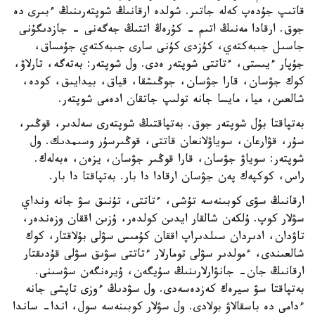
قاتىپ جۇدەپ كەلە جاتىر. شولدە ارقانىڭ شوپتەرىنىڭ ءبىرى دە
جوق. ارقادا مەنىڭ اتىم - كۇرەڭ اتتىڭ جەگەنى - جازدىگۇنى
جاسىل جىبەكتەي، كۇزدى كۇنى سارى جىبەكتەي جۇمساق،
جۇپار ءيىستى، ءتاتتى شوپتەر ەدى. ول شوپتەر: بەتەگە، تارلاۋ،
كوك جۋسان، قارا جۋسان، جوڭىشقا، قياق، بيدايىق، كودە،
شالعىن، ميا، مايسا جانە تولىپ جاتقان ادەمى شوپتەر.
بەتپاقتا بۇل شوپتەر جوق. بەتپاقتىڭ شوپتەرى سەلدىر، قوڭىر،
سۇر، قۋارعان، سوياۋلانعان قاتتى، قوڭىرسۇر وسىمدىك. ول
شوپتەر: سوياۋ جۋسان، قارا قوڭىر جۋسان، يزەن، ەبەلەك.
راس، كوكپەك پەن جۋسان ارقادا دا بار. بەتپاقتا دا بار.
ارقانىڭ سۋى كوبىنەسە تۇشى، ءتاتتى، تۇنىق سۋ جانە ونداي
سۋلار كوپ. ۇلكەن شالقار ايدىن كولدەر، ۇزىن اققان وزەندەر،
تاۋدان، ادىردان سىلدىراپ اققان كۇمىس سۋلى بۇلاقتار، كوك
شالعىندى، ءمولدىر سۋلى تومارلار ءتاتتى سۋىق سۋلى قۇدىقتار
ارقانىڭ جان- جانۋارلارىنىڭ سۇيگەن، ۇيرەنگەن سۋسىنى.
بەتپاقتا سۋ سيرەك كەزدەسەدى. ول سۋدىڭ ءوزى تاپشى جانە
ءدامى دە باسقالاۋ بولادى. ول سۋلار كوبىنەسە سول، اندا- ساندا