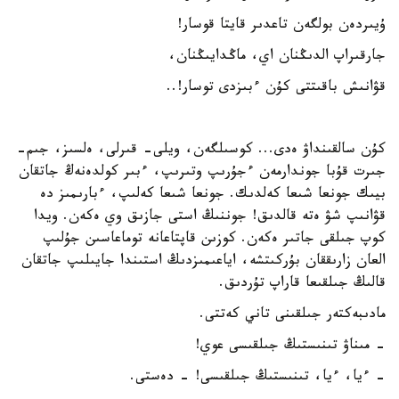
ۇيىردەن بولگەن تاعدىر قايتا قوسار!
جارقىراپ الدىڭنان اي، ماڭدايىڭنان،
قۋانىش باقىتتى كۇن ءبىزدى توسار!..
كۇن سالقىنداۋ ەدى... كوسىلگەن، ويلى- قىرلى، ەلسىز، جىم-
جىرت قۇبا جوندارمەن ءجۇرىپ وتىرىپ، ءبىر كولدەنەڭ جاتقان
بيىك جونعا شىعا كەلدىك. جونعا شىعا كەلىپ، ءبارىمىز دە
قۋانىپ شۋ ەتە قالدىق! جوننىڭ استى جازىق وي ەكەن. ويدا
كوپ جىلقى جاتىر ەكەن. كوزىن قاپتاعانە توماعاسىن جۇلىپ
العان زارىققان بۇركىتشە، اياعىمىزدىڭ استىندا جايىلىپ جاتقان
قالىڭ جىلقىعا قاراپ تۇردىق.
مادىبەكتەر جىلقىنى تاني كەتتى.
- مىناۋ تىنىستىڭ جىلقىسى عوي!
- ءيا، ءيا، تىنىستىڭ جىلقىسى! - دەستى.