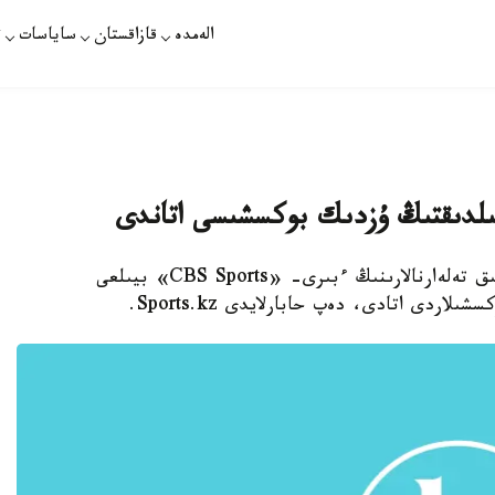
الەمدە
قازاقستان
ساياسات
ت
ىلدىقتىڭ ۇزدىك بوكسشىسى اتاندى
استانا. قازاقپارات - ا ق ش- تىڭ ءىرى سپورتتىق تەلەارنالارىنىڭ ءبىرى- «CBS Sports» بيىلعى
دى اتادى، دەپ حابارلايدى Sports.kz.