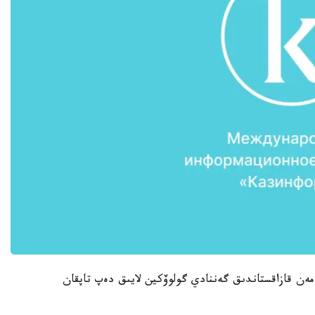
ر مەن قازاقستاندىق گەننادي گولوۆكين لايىق دەپ تاپقان