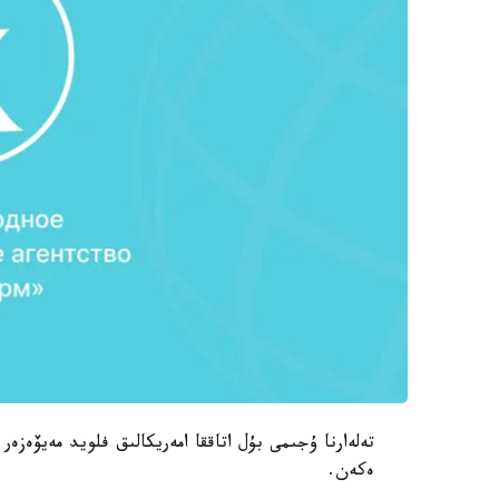
تەلەارنا ۇجىمى بۇل اتاققا امەريكالىق فلويد مەيۆەزە
ەكەن.