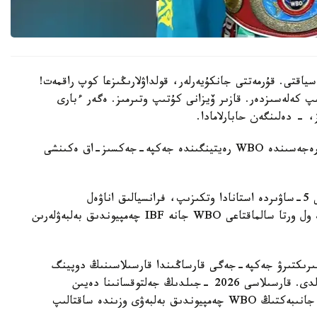
سياقتى. قۇرمەتتى جانكۇيەرلەر، قولداۋلارىڭىزعا كوپ راقمەت!
پ كەلەسىزدەر. قازىر ۆيزانى كۇتىپ وتىرمىز. ەگەر ءبارى
، - دەلىنگەن حابارلامادا.
بۇعان دەيىن جانىبەك ءالىمحان ۇلى جاڭا سالماق دارەجەسىندە WBO رەيتينگىندە جەكپە-جەكسىز-اق ەكىنشى
ءالىمحان ۇلى سوڭعى جەكپە-جەگىن 2025 -جىلعى 5-ساۋىردە استانادا وتكىزىپ، فرانسيالىق اناۋەل
نگاميسسەنگەنى نوكاۋتپەن جەڭدى. سول كەزدەسۋدە ول ورتا سالماقتاعى WBO جانە IBF چەمپيوندىق بەلبەۋلەرىن
مپيونىمەن وتەتىن بىرىكتىرۋ جەكپە-جەگى قارساڭىندا قارسىلاسىنىڭ دوپينگ
سىناماسى وڭ ناتيجە كورسەتىپ، كەزدەسۋ وتپەي قالدى. قارسىلاسى 2026 -جىلدىڭ جەلتوقسانىنا دەيىن
سپورتتان شەتتەتىلىپ، IBF تيتۋلىنان ايىرىلدى. ال جانىبەكتىڭ WBO چەمپيوندىق بەلبەۋى وزىندە ساقتالىپ