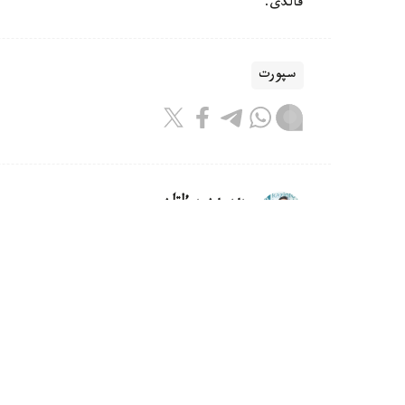
قالدى.
سپورت
بەيسەن سۇلتان
اۆتور
11:55, 06 تامىز 2026
شىمكەنتتە الەم چەمپيونى اتانعان ج