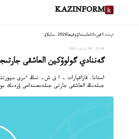
KAZINFORM
ترەند:
اقوردا
تاعايىنداۋ
وقيعا
2026-سايلاۋ
13:30, 06 شىلدە 2015
گەننادي گولوۆكين العاشقى جارتىج
جىلدىڭ العاشقى جارتى جىلدىعىنداعى ۇزدىك بوكسشىلار