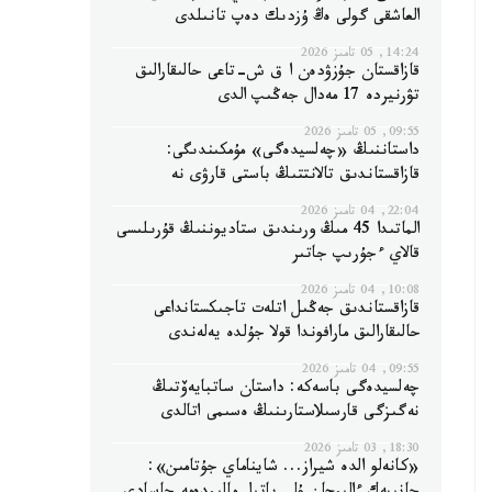
العاشقى گولى ەڭ ۇزدىك دەپ تانىلدى
14:24, 05 تامىز 2026
قازاقستان جۇزۋدەن ا ق ش-تاعى حالىقارالىق
تۋرنيردە 17 مەدال جەڭىپ الدى
09:55, 05 تامىز 2026
داستاننىڭ «چەلسيدەگى» مۇمكىندىگى:
قازاقستاندىق تالانتتىڭ باستى قارۋى نە
22:04, 04 تامىز 2026
الماتىدا 45 مىڭ ورىندىق ستاديوننىڭ قۇرىلىسى
قالاي ءجۇرىپ جاتىر
10:08, 04 تامىز 2026
قازاقستاندىق جەڭىل اتلەت تاجىكستانداعى
حالىقارالىق مارافوندا قولا جۇلدە يەلەندى
09:55, 04 تامىز 2026
چەلسيدەگى باسەكە: داستان ساتبايەۆتىڭ
نەگىزگى قارسىلاستارىنىڭ ەسىمى اتالدى
18:30, 03 تامىز 2026
«كانەلو الدە شيراز... شايناماي جۇتامىن»: