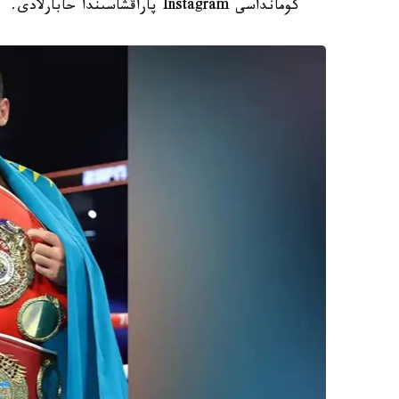
كومانداسى Instagram پاراقشاسىندا حابارلادى.