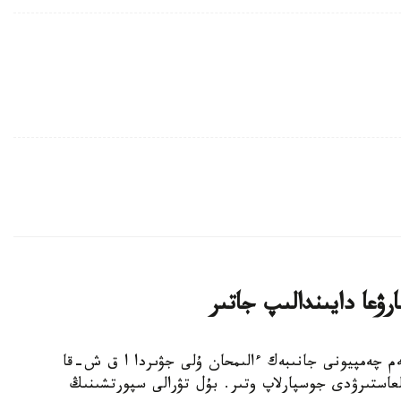
ۋعا دايىندالىپ جاتىر
بوكسشى، الەم چەمپيونى جانىبەك ءالىمحان ۇلى جۋىردا ا ق ش-قا
عاستىرۋدى جوسپارلاپ وتىر. بۇل تۋرالى سپورتشىنىڭ