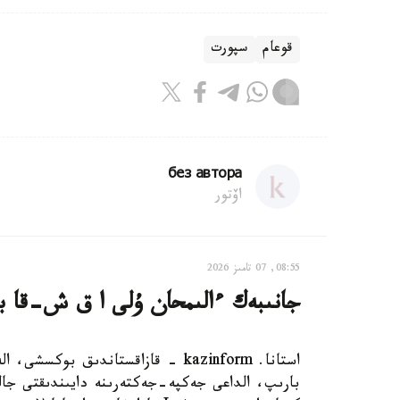
قوعام
سپورت
без автора
اۆتور
08:55, 07 تامىز 2026
جانىبەك ءالىمحان ۇلى ا ق ش-قا بار
استانا. kazinform - قازاقستاندىق 
بارىپ، الداعى جەكپە-جەكتەرىنە دايىندىقتى جال