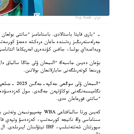
فوتو: Top Rank
- ءبارى قايتا باستالادى. باستامامىز ءساتتى بولعان 
جەرلەستەرىڭىز رەتىندە ماعان ەرەكشە دەمەۋ كورسەتى
ويداعىداي بولسا، جاقىن كۇندەرى امەريكاعا اتتانامىز
ورىنعا كوتەرىلگەنى حابارلانعان بولاتىن.
ءساتتى قورعاعان ەدى.
كەيىن ورتا سالماقتاعى WBA چە