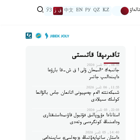
الداۋ
KZ
QZ
РУ
EN
中文
ق ز
ЎЗ
تاقىرىپقا قاتىستى
08:55, 07 تامىز 2026
جانىبەك ءالىمحان ۇلى ا ق ش-قا بارۋعا
دايىندالىپ جاتىر
11:55, 06 تامىز 2026
شىمكەنتتە الەم چەمپيونى اتانعان جاس بالۋانعا
كولىك سىيلادى
22:05, 05 تامىز 2026
استانادا ەۋروپالىق فۋتبول قاۋىمداستىقتارى
وداعىنىڭ كونگرەسى وتەدى
14:40, 05 تامىز 2026
داستان ساتپايەۆتىڭ «چەلسي» ساپىنداعى