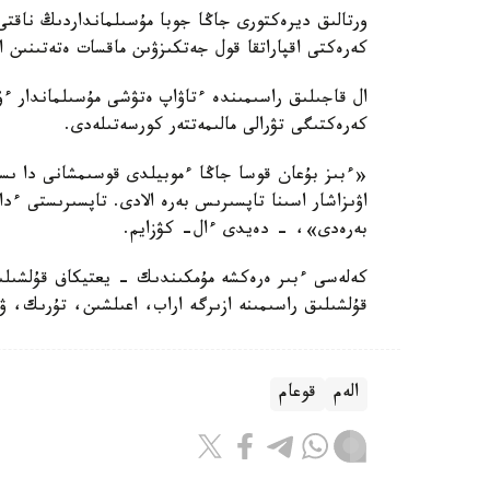
ورتالىق ديرەكتورى جاڭا جوبا مۇسىلمانداردىڭ ناقتى
كەرەكتى اقپاراتقا قول جەتكىزۋىن ماقسات ەتەتىنىن ا
ال قاجىلىق راسىمىندە ءتاۋاپ ەتۋشى مۇسىلماندار ءۇش
كەرەكتىگى تۋرالى مالىمەتتەر كورسەتىلەدى.
«ءبىز بۇعان قوسا جاڭا ءموبيلدى قوسىمشانى دا ىس
اۋىزاشار اسىنا تاپسىرىس بەرە الادى. تاپسىرىستى ء
بەرەدى»، - دەيدى ءال- كۋزايم.
كەلەسى ءبىر ەرەكشە مۇمكىندىك - يعتيكاف قۇلشىلىع
قۇلشىلىق راسىمىنە ازىرگە اراب، اعىلشىن، تۇرىك، ۋر
الەم
قوعام