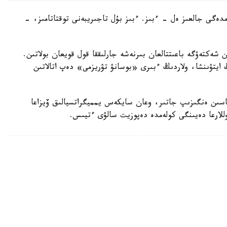
ەمدەگى جالعىز ەل - ءبىز. ءبىز بۇل تاجىريبەنى توقتاتامىز، -
ن شەكتەۋگە باعىتتالعان بىرنەشە جارلىققا قول قويعان بولاتىن.
ايتۋىنشا، ولاردىڭ ءبىرى «بوسانۋ تۋريزمى» دەپ اتالاتىن
ماسىن ەنگىزىپ جاتىر، وعان سايكەس يمميگراتسيالىق ۆيزاعا