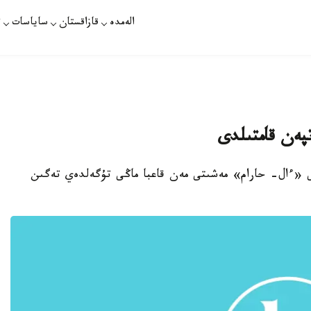
الەمدە
قازاقستان
ساياسات
ت
تپەن قامتىلدى
اعى «ءال- حارام» مەشىتى مەن قاعبا ماڭى تۇگەلدەي تەگىن