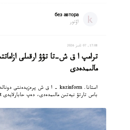
без автора
اۆتور
17:08, 07 تامىز 2026
ترامپ ا ق ش-تا تۋۋ ارقىلى ازاماتت
مالىمدەدى
استانا. kazinform - ا ق ش پرەزيدەن
باس تارتۋ نيەتىن مالىمدەدى، دەپ حابارلايدى Report.