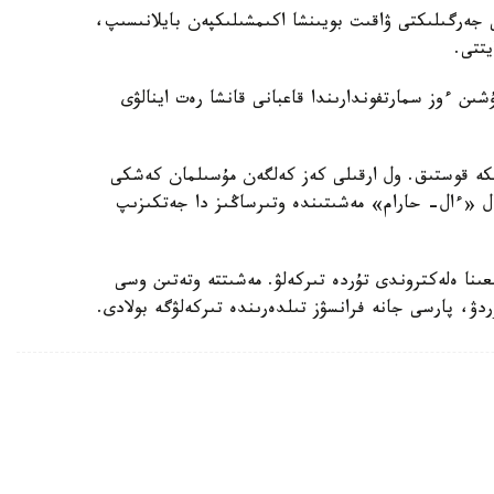
 جەرگىلىكتى ۋاقىت بويىنشا اكىمشىلىكپەن بايلانىسىپ،
يتتى.
ىن ءوز سمارتفوندارىندا قاعبانى قانشا رەت اينالۋى
كە قوستىق. ول ارقىلى كەز كەلگەن مۇسىلمان كەشكى
دال «ءال- حارام» مەشىتىندە وتىرساڭىز دا جەتكىزىپ
ىنا ەلەكتروندى تۇردە تىركەلۋ. مەشىتتە وتەتىن وسى
دۋ، پارسى جانە فرانسۋز تىلدەرىندە تىركەلۋگە بولادى.