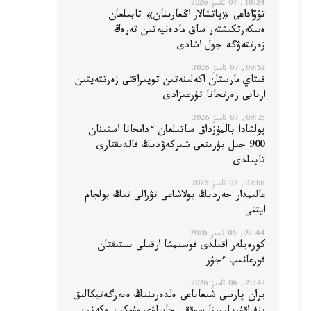
10:24, 07 تامىز 2026
تۋۆاداعى «پاتشالار اڭعارىنان» تابىلعان
ەسكەرتكىشتەر ساق مادەنيەتىن تەرەڭ
زەرتتەۋگە جول اشادى
09:52, 07 تامىز 2026
قىتاي مارستان اكەلىنەتىن توپىراقتى زەرتتەيتىن
ارنايى زەرتحانا تۇرعىزادى
09:25, 07 تامىز 2026
پولشادا بالمۇزداق ساتىلعان ءدامحانا استىنان
900 جىل بۇرىنعى شىركەۋدىڭ قالدىقتارى
تابىلدى
07:06, 07 تامىز 2026
عالىمدار جەردىڭ بولاشاعى تۋرالى تىڭ بولجام
ايتتى
22:44, 06 تامىز 2026
كورەيلەر اقىلدى قوسىمشا ارقىلى ىستىقتان
قورعانىپ ءجۇر
21:43, 06 تامىز 2026
يران پارسى شىعاناعى ەلدەرىنىڭ ەنەرگەتيكالىق