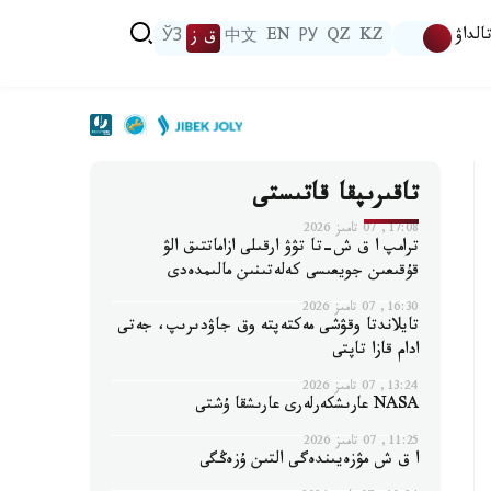
الداۋ
KZ
QZ
РУ
EN
中文
ق ز
ЎЗ
تاقىرىپقا قاتىستى
17:08, 07 تامىز 2026
ترامپ ا ق ش-تا تۋۋ ارقىلى ازاماتتىق الۋ
قۇقىعىن جويعىسى كەلەتىنىن مالىمدەدى
16:30, 07 تامىز 2026
تايلاندتا وقۋشى مەكتەپتە وق جاۋدىرىپ، جەتى
ادام قازا تاپتى
13:24, 07 تامىز 2026
NASA عارىشكەرلەرى عارىشقا ۇشتى
11:25, 07 تامىز 2026
ا ق ش مۋزەيىندەگى التىن ۇزەڭگى