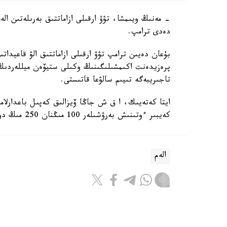
- مەنىڭ ويىمشا، تۋۋ ارقىلى ازاماتتىق بەرىلەتىن ال
دەدى ترامپ.
بۇعان دەيىن ترامپ تۋۋ ارقىلى ازاماتتىق الۋ قاعيداتى
پرەزيدەنت اكىمشىلىگىنىڭ وكىلى ستيۆەن ميللەردىڭ 
تاجىريبەگە تىيىم سالۋعا قاتىستى.
ايتا كەتەيىك، ا ق ش جاڭا ۆيزالىق كەپىل باعدارلا
كەيبىر ءوتىنىش بەرۋشىلەر 100 مىڭنان 250 مىڭ دوللارعا دەيىنگى كولەمدە دەپوزيت سالۋى ءتيىس.
الەم