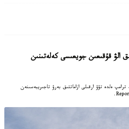
ىق الۋ قۇقىعىن جويعىسى كەلەتىنىن
تى دونالد ترامپ ەلدە تۋۋ ارقىلى ازاماتتىق بەرۋ تاجىريبەسىنەن