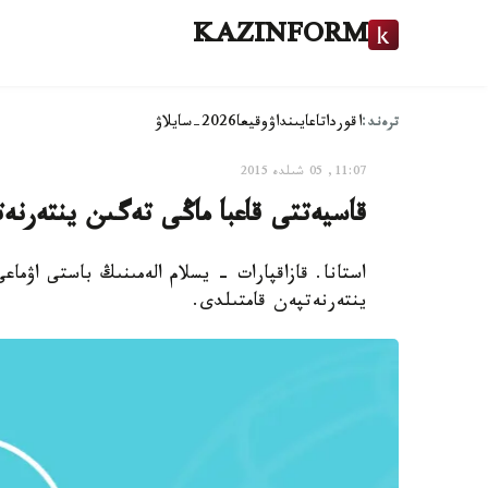
KAZINFORM
ترەند:
اقوردا
تاعايىنداۋ
وقيعا
2026-سايلاۋ
11:07, 05 شىلدە 2015
قاسيەتتى قاعبا ماڭى تەگىن ينتەرنە
استانا. قازاقپارات - يسلام الەمىنىڭ باستى اۋم
ينتەرنەتپەن قامتىلدى.