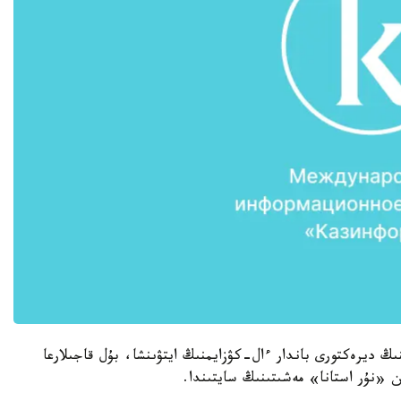
نىڭ ديرەكتورى باندار ءال-كۋزايمنىڭ ايتۋىنشا، بۇل قاجىلارعا
ن «نۇر استانا» مەشىتىنىڭ سايتىندا.