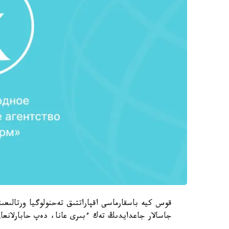
قوس كيە باسقارماسى اقپاراتتىق تەحنولوگيا ورتالىعى
جاسالار جاعدايدىڭ تەك ءبىرى عانا، دەپ حابارلانعا