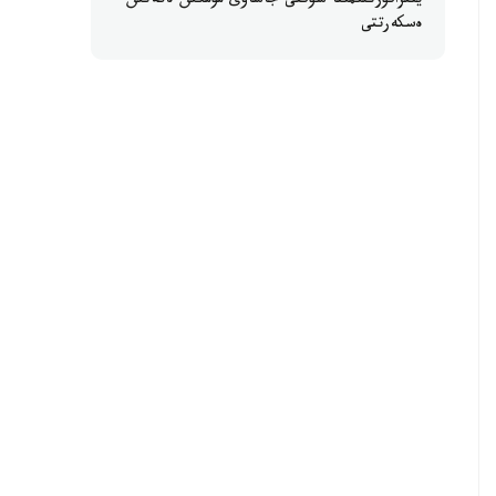
ينفراقۇرىلىمىنا سوققى جاساۋى مۇمكىن ەكەنىن
ەسكەرتتى