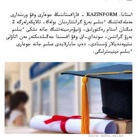
استانا. KAZINFORM - قازاقستاننىڭ جوعارى وقۋ ورىندارى
مەملەكەتتىك ءبىلىم بەرۋ گرانتتارىنان بولەك، تالاپكەرلەرگە 2
مىڭنان استام رەكتورلىق، ۋنيۆەرسيتەتتىك جانە ىشكى ءبىلىم
بەرۋ گرانتىن، سونداي-اق وقۋ اقىسىنا جەڭىلدىكتەر مەن اتاۋلى
ستيپەنديالار ۇسىنادى، دەپ حابارلايدى عىلىم جانە جوعارى
ءبىلىم مينيسترلىگى.
Фото: halyq-uni.kz