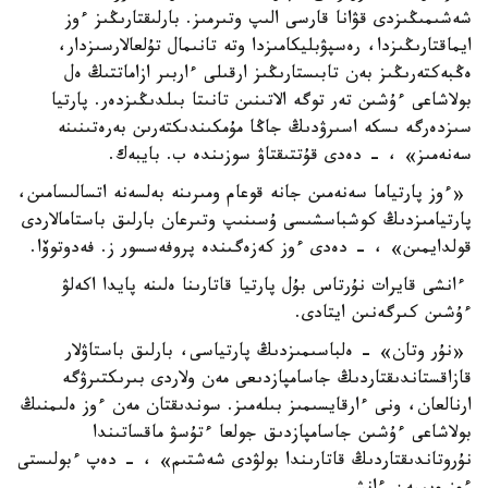
شەشىمىڭىزدى قۋانا قارسى الىپ وتىرمىز. بارلىقتارىڭىز ءوز
ايماقتارىڭىزدا، رەسپۋبليكامىزدا وتە تانىمال تۇلعالارسىزدار،
ەڭبەكتەرىڭىز بەن تابىستارىڭىز ارقىلى ءاربىر ازاماتتىڭ ەل
بولاشاعى ءۇشىن تەر توگە الاتىنىن تانىتا بىلدىڭىزدەر. پارتيا
سىزدەرگە ىسكە اسىرۋدىڭ جاڭا مۇمكىندىكتەرىن بەرەتىنىنە
سەنەمىز» ، - دەدى قۇتتىقتاۋ سوزىندە ب. بايبەك.
«ءوز پارتياما سەنەمىن جانە قوعام ومىرىنە بەلسەنە اتسالىسامىن،
پارتيامىزدىڭ كوشباسشىسى ۇسىنىپ وتىرعان بارلىق باستامالاردى
قولدايمىن» ، - دەدى ءوز كەزەگىندە پروفەسسور ز. فەدوتوۆا.
ءانشى قايرات نۇرتاس بۇل پارتيا قاتارىنا ەلىنە پايدا اكەلۋ
ءۇشىن كىرگەنىن ايتادى.
«نۇر وتان» - ەلباسىمىزدىڭ پارتياسى، بارلىق باستاۋلار
قازاقستاندىقتاردىڭ جاسامپازدىعى مەن ولاردى بىرىكتىرۋگە
ارنالعان، ونى ءارقايسىمىز بىلەمىز. سوندىقتان مەن ءوز ەلىمنىڭ
بولاشاعى ءۇشىن جاسامپازدىق جولعا ءتۇسۋ ماقساتىندا
نۇروتاندىقتاردىڭ قاتارىندا بولۋدى شەشتىم» ، - دەپ ءبولىستى