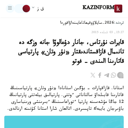
KAZINFORM
ق ز
ترەند:
2026-سايلاۋ
وقيعا
تاعايىنداۋ
اقوردا
15:27, 03 شىلدە 2015
قايرات نۇرتاس، جانار دۇعالوۆا جانە وزگە دە
تانىمال قازاقستاندىقتار «نۇر وتان» پارتياسى
قاتارىنا الىندى - فوتو
استانا. قازاقپارات - بۇگىن استانادا «نۇر وتان» پارتياسىنىڭ
قاتارىنا قابىلداۋ سالتاناتى ءوتتى. پارتيالىق بيلەتتى پارتيانىڭ
12 جاڭا مۇشەسىنە پارتيا ءتوراعاسىنىڭ ءبىرىنشى ورىنباسارى
باۋىرجان بايبەك تاپسىردى. اتالعان شارا استانا كۇنىنە ارنالدى.