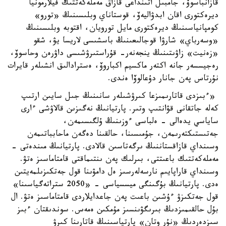
قازانباسوۆ، جامبىل اتىنداعى قازاق مەملەكەتتىك فيلارمونيا
ديرەكتورى اقان ابدۋاليەۆ، قوستاناي وبلىسىنىڭ «تورو»
كومپانياسىنىڭ ديرەكتورى مايل تورويان، اقتوبە وبلىسىنىڭ
«وسەرباي» شارۋا قوجالىعىنىڭ باسشىسى لاريسا يۋ، شقو
«زەنيت» زاۋىتىنىڭ ينجەنەر- قۇراستىرۋشىسى داۋرەن وحاسوۆ،
رەجيسسەر جانە اكتەر ماكسيم اكباروۆ، ەسترادالىق انشىلەر قايرات
نۇرتاس پەن جانار دۇعالوۆا ەندى.
«ءبىزدى قاتارىمىزعا كىرۋشىلەر سانىنىڭ جىل سايىن ارتىپ
كەلە جاتقانى قۋانتىپ وتىر. پارتيانىڭ نەگىزىن قالاۋشى ءارى
ساياسي يدەالى - ەلباسى ءوزىنىڭ ۇلگىسىمەن،
جەتىستىكتەرىمەن، جۇمىسىنا، حالقىنا دەگەن ماحابباتىمەن
وسىنداي قازاقستاننىڭ ىرگەتاسىن قالادى. پارتيانىڭ مىندەتى -
مەملەكەتتىك باعىتتى، بىرلىك پەن ىنتىماقتى قامتاماسىز ەتۋ.
وسىنداي قاراپايىم نارسەلەرسىز ەل دامۋىنا قول جەتكىزىلمەيتىن
ەدى. پارتيانىڭ بۇگىنگى ميسسياسى - «2050 ستراتەگياسىنا»
قول جەتكىزۋ ءۇشىن باعىت پەن جاعدايلاردى قامتاماسىز ەتۋ. ال
بۇل حالقىمىزدىڭ بىرىگۋىنسىز مۇمكىن ەمەس. سوندىقتان ءبىز
سىزدەردىڭ «نۇر وتان» پارتياسىنىڭ قاتارىنا كىرۋ