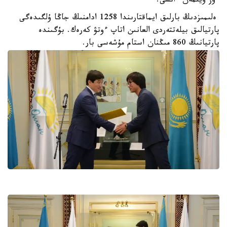
ءوز ويىمەن ءانشى.
ەلىمىزدىڭ بارلىق ايماقتارىندا 1258 ادامنىڭ جاڭا ۇلگىدەگى
پارتيالىق بيلەتتەردى العانىن اتاپ ءوتۋ كەرەك. بۇگىندە
پارتيانىڭ 860 مىڭنان استام مۇشەسى بار.