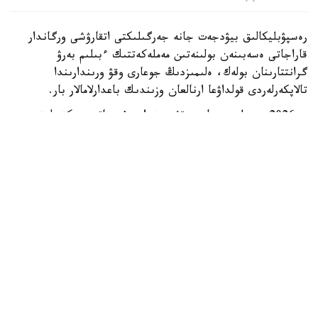
رەسپۋبليكالىق بيۋدجەت جانە جەرگىلىكتى اتقارۋشى ورگاندار
قاراجاتى ەسەبىنەن بولىنەتىن مەملەكەتتىك ءبىلىم بەرۋ
گرانتتارىنان بولەك، ەلىمىزدىڭ جوعارى وقۋ ورىندارىندا
تالاپكەرلەردى قولداۋعا ارنالعان وزىندىك باعدارلامالار بار.
- 2026 -جىلى جوعارى وقۋ ورىندارى ۇسىناتىن رەكتورلىق،
ۋنيۆەرسيتەتتىك جانە ىشكى ءبىلىم بەرۋ گرانتتارىنىڭ جالپى
سانى ەكى مىڭنان اسادى. گرانتتاردى بەرۋ تالاپتارىن ءار
ۋنيۆەرسيتەت دەربەس بەلگىلەيدى. ىرىكتەۋ كەزىندە ۇلتتىق
ءبىرىڭعاي تەستىلەۋ ناتيجەلەرى، اكادەميالىق جەتىستىكتەر،
«التىن بەلگى» يەگەرى بولۋى، وليمپيادالار مەن عىلىمي،
شىعارماشىلىق جانە سپورتتىق جارىستارداعى ناتيجەلەر،
سونداي-اق تالاپكەردىڭ الەۋمەتتىك جاعدايى ەسكەرىلەدى، -
دەلىنگەن مينيسترلىك مالىمەتىندە.
ەڭ ءىرى باعدارلامالاردىڭ ءبىرى قوجا احمەت ياساۋي اتىنداعى
حالىقارالىق قازاق-تۇرىك ۋنيۆەرسيتەتىندە جۇزەگە اسىرىلادى.