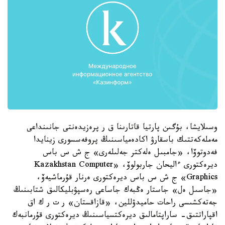
وسىلايشا، بۇگىن پارتيا قاتارىنا ق ر پرەزيدەنتى جانىنداعى
مەملەكەتتىك باسقارۋ اكادەمياسىنىڭ پروفەسسورى زينايدا
فەدوتوۆا، «جامبىل ەلەكتر جەلىلەرى» ج ش س باس
ديرەكتورى ءاليحان جاربولوۆ، «Kazakhstan Computer
Graphics» ج ش س باس ديرەكتورى ەرنار قۇرماشيەۆ،
«جاسىل ەل» جاستار ەڭبەك جاساعى رەسپۋبليكالىق شتابىنىڭ
جەتەكشىسى راحات حاميدۋللين، «قازاقستان» ر ت ر ك اق
اقپاراتتىق- ساراپتامالىق ديرەكتسياسىنىڭ ديرەكتورى قۇرمانبەك