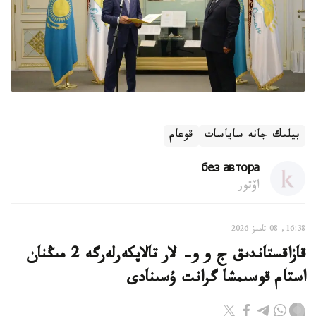
بيلىك جانە ساياسات
قوعام
без автора
اۆتور
16:38, 08 تامىز 2026
قازاقستاندىق ج و و- لار تالاپكەرلەرگە 2 مىڭنان
استام قوسىمشا گرانت ۇسىنادى