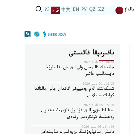
الداۋ
KZ
QZ
РУ
EN
中文
ق ز
ЎЗ
تاقىرىپقا قاتىستى
08:55, 07 تامىز 2026
جانىبەك ءالىمحان ۇلى ا ق ش-قا بارۋعا
دايىندالىپ جاتىر
11:55, 06 تامىز 2026
شىمكەنتتە الەم چەمپيونى اتانعان جاس بالۋانعا
كولىك سىيلادى
22:05, 05 تامىز 2026
استانادا ەۋروپالىق فۋتبول قاۋىمداستىقتارى
وداعىنىڭ كونگرەسى وتەدى
14:40, 05 تامىز 2026
داستان ساتپايەۆتىڭ «چەلسي» ساپىنداعى