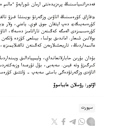
فەدەراتسياسىنىڭ پرەزيدەنتى ارمان شورايەۆ ءمالىم ە
«قازاق كۇرەسىنىڭ اتاۋىن وزگەرتۋ بويىنشا قىزۋ تالقى
كۇرەسەيىك» دەپ ايتقان جوق قوي. ياعني، ولار «
كۇرەسىمىزدى الەمگە كەڭىنەن تاراتامىز دەسەك، اتاۋ
بولاتىن شىعار. اماندىق بولسا، بيىلعى كۇزدە ۇلكەن
عالىمداردىڭ، تاريحشىلارمەن كەڭىنەن تالقىلايمىز»،
بۇدان بۇرىن حابارلانعانداي، وليمپيادالىق ويىندارد
كىرگىزۋ وتە قيىن. سەبەبى، بۇل تۇرعىدا وزبەكتەرد
اتاۋدى وزگەرتۋدەگى باستى سەبەپ - ۇلتتىق كۇرەستى
اۆتور: رۋسلان عابباسوۆ
سپورت