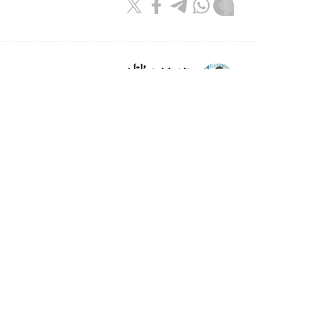
بەيسەن سۇلتان
اۆتور
11:55, 06 تامىز 2026
شىمكەنتتە الەم چەمپيونى اتانعان ج
ديار امانالىنى سالتاناتتى تۇردە قارسى الىپ، ق