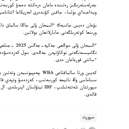
جەرلەستەرىڭىز رەتىندە ماعان ەرەكشە دەمەۋ كورسەتى
ويداعىداي بولسا، جاقىن كۇندەرى امەريكاعا اتتانامىز
ورىنعا كوتەرىلگەنى حابارلانعان بولاتىن.
ءساتتى قورعاعان ەدى.
كەيىن ورتا سالماقتاعى WBA چە
قالدى.
سپورت