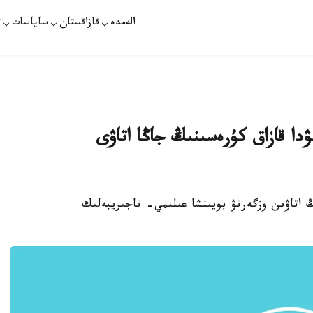
الەمدە
قازاقستان
ساياسات
ت
دا قازاق كۇرەسىنىڭ جاڭا اتاۋى
ڭ اتاۋىن وزگەرتۋ بويىنشا عىلىمي- تاجىريبەلىك