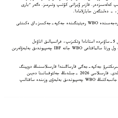
پ كەلەسىزدەر. قازىر ۆيزانى كۇتىپ وتىرمىز. ەگەر ءبارى
، - دەلىنگەن حابارلامادا.
بۇعان دەيىن جانىبەك ءالىمحان ۇلى جاڭا سالماق دارەجەسىندە WBO رەيتينگىندە جەكپە-جەكسىز-اق ەكىنشى
ءالىمحان ۇلى سوڭعى جەكپە-جەگىن 2025 -جىلعى 5-ساۋىردە استانادا وتكىزىپ، فرانسيالىق اناۋەل
نگاميسسەنگەنى نوكاۋتپەن جەڭدى. سول كەزدەسۋدە ول ورتا سالماقتاعى WBO جانە IBF چەمپيوندىق بەلبەۋلەرىن
مپيونىمەن وتەتىن بىرىكتىرۋ جەكپە-جەگى قارساڭىندا قارسىلاسىنىڭ دوپينگ
سىناماسى وڭ ناتيجە كورسەتىپ، كەزدەسۋ وتپەي قالدى. قارسىلاسى 2026 -جىلدىڭ جەلتوقسانىنا دەيىن
سپورتتان شەتتەتىلىپ، IBF تيتۋلىنان ايىرىلدى. ال جانىبەكتىڭ WBO چەمپيوندىق بەلبەۋى وزىندە ساقتالىپ