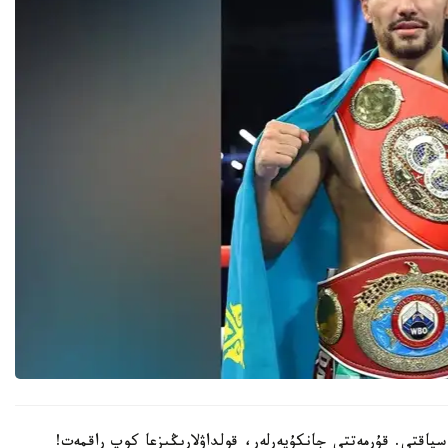
سياقتى. قۇرمەتتى جانكۇيەرلەر، قولداۋلارىڭىزعا كوپ راقمەت!