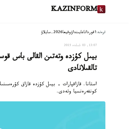
KAZINFORM
ترەند:
اقوردا
تاعايىنداۋ
وقيعا
2026-سايلاۋ
13:07, 03 شىلدە 2015
بيىل كۇزدە وتەتىن القالى باس قوسۋ
تالقىلانادى
استانا. قازاقپارات - بيىل كۇزدە قازاق كۇرەسىنى
كونفەرەنسيا وتەدى.