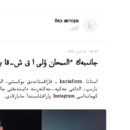
без автора
اۆتور
08:55, 07 تامىز 2026
جانىبەك ءالىمحان ۇلى ا ق ش-قا بار
استانا. kazinform - قازاقستاندىق 
بارىپ، الداعى جەكپە-جەكتەرىنە دايىندىقتى جال
كومانداسى Instagram پاراقشاسىندا حابارلادى.