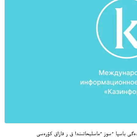
ندەگى باسپا ءسوز ءماسليحاتىندا ق ر قازاق كۇرەسى