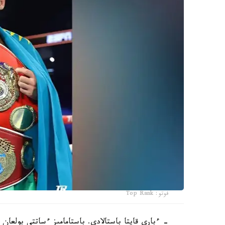
فوتو: Top Rank
- ءبارى قايتا باستالادى. باستامامىز ءساتتى بولعان 