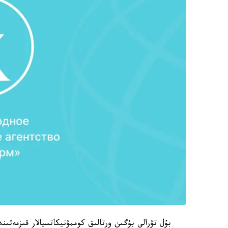
بۇل تۋرالى بۇگىن ورتالىق كوممۋنيكاتسيالار قىزمەتى