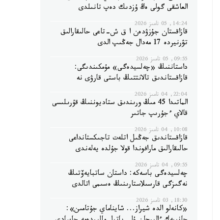
العاشقى گولى ەڭ ۇزدىك دەپ تانىلدى
14:24, 05 تامىز 2026
قازاقستان جۇزۋدەن ا ق ش-تاعى حالىقارالىق
تۋرنيردە 17 مەدال جەڭىپ الدى
09:55, 05 تامىز 2026
داستاننىڭ «چەلسيدەگى» مۇمكىندىگى:
قازاقستاندىق تالانتتىڭ باستى قارۋى نە
22:04, 04 تامىز 2026
الماتىدا 45 مىڭ ورىندىق ستاديوننىڭ قۇرىلىسى
قالاي ءجۇرىپ جاتىر
10:08, 04 تامىز 2026
قازاقستاندىق جەڭىل اتلەت تاجىكستانداعى
حالىقارالىق مارافوندا قولا جۇلدە يەلەندى
09:55, 04 تامىز 2026
چەلسيدەگى باسەكە: داستان ساتبايەۆتىڭ
نەگىزگى قارسىلاستارىنىڭ ەسىمى اتالدى
18:30, 03 تامىز 2026
«كانەلو الدە شيراز... شايناماي جۇتامىن»: