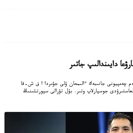
ۋعا دايىندالىپ جاتىر
بوكسشى، الەم چەمپيونى جانىبەك ءالىمحان ۇلى جۋىردا ا ق ش-قا
عاستىرۋدى جوسپارلاپ وتىر. بۇل تۋرالى سپورتشىنىڭ