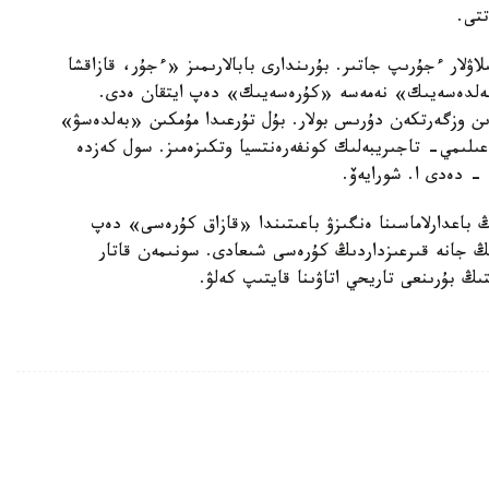
تتى.
لاۋلار ءجۇرىپ جاتىر. بۇرىندارى بابالارىمىز «ءجۇر، قازاقشا
بەلدەسەيىك» نەمەسە «كۇرەسەيىك» دەپ ايتقان ەدى.
ىن وزگەرتكەن دۇرىس بولار. بۇل تۇرعىدا مۇمكىن «بەلدەسۋ»
 عىلىمي- تاجىريبەلىك كونفەرەنتسيا وتكىزەمىز. سول كەزدە
 - دەدى ا. شورايەۆ.
ىڭ باعدارلاماسىنا ەنگىزۋ باعىتىندا «قازاق كۇرەسى» دەپ
ىڭ جانە قىرعىزداردىڭ كۇرەسى شىعادى. سونىمەن قاتار
ڭ بۇرىنعى تاريحي اتاۋىنا قايتىپ كەلۋ.