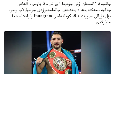
جانىبەك ءالىمحان ۇلى جۋىردا ا ق ش-قا بارىپ، الداعى
جەكپە-جەكتەرىنە دايىندىقتى جالعاستىرۋدى جوسپارلاپ وتىر.
بۇل تۋرالى سپورتشىنىڭ كومانداسى Instagram پاراقشاسىندا
حابارلادى.
فوتو: Top Rank
- ءبارى قايتا باستالادى. باستامامىز ءساتتى بولعان سياقتى.
قۇرمەتتى جانكۇيەرلەر، قولداۋلارىڭىزعا كوپ راقمەت!