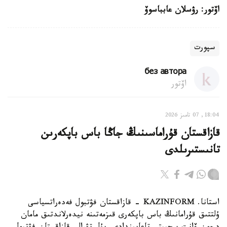
اۆتور: رۋسلان عابباسوۆ
سپورت
без автора
اۆتور
18:04, 07 تامىز 2026
قازاقستان قۇراماسىنىڭ جاڭا باس باپكەرىن
تانىستىرىلدى
استانا. KAZINFORM - قازاقستان فۋتبول فەدەراتسياسى
ۇلتتىق قۇرامانىڭ باس باپكەرى قىزمەتىنە نيدەرلاندتىق مامان