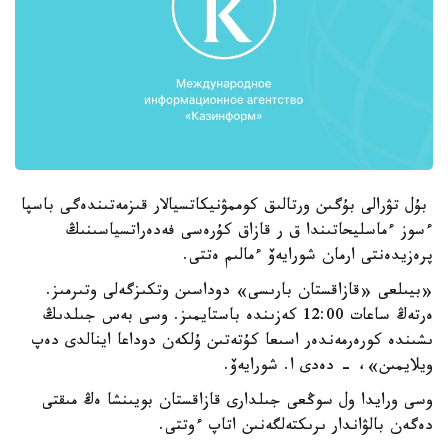
بۇل تۋرالى بۇگىن ورتالىق كوممۋنيكاتسيالار قىزمەتىندەگى باسپا
ءسوز ءماسليحاتىندا ق ر قازاق كۇرەسى فەدەراتسياسىنىڭ
پرەزيدەنتى ارمان شورايەۆ ءمالىم ەتتى.
«بيىلعى «قازاقستان بارىسى» دوداسىن وتكىزگەلى وتىرمىز.
ەرتەڭ ساعات 12:00 كەزىندە باستايمىز. وسى بەس جىلدىڭ
ىشىندە كورەرمەندەر اسىعا كۇتەتىن ۇلكەن دوداعا اينالدى دەپ
ويلايمىن»، - دەدى ا. شورايەۆ.
وسى ورايدا ول سوڭعى جىلدارى قازاقستان بويىنشا ەڭ مىقتى
دەگەن بالۋاندار ىرىكتەلگەنىن اتاپ ءوتتى.