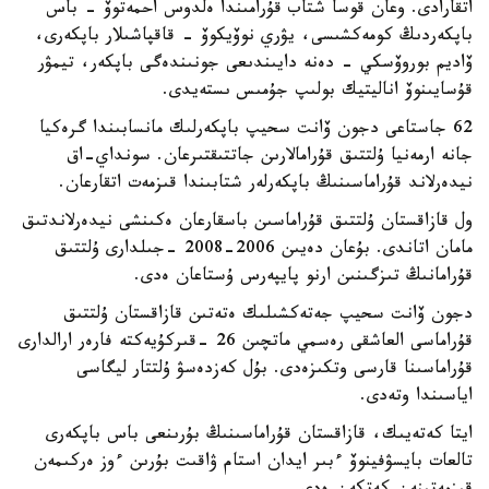
اتقارادى. وعان قوسا شتاب قۇرامىندا ەلدوس احمەتوۆ - باس
باپكەردىڭ كومەكشىسى، يۋري نوۆيكوۆ - قاقپاشىلار باپكەرى،
ۆاديم بوروۆسكي - دەنە دايىندىعى جونىندەگى باپكەر، تيمۋر
قۇسايىنوۆ اناليتيك بولىپ جۇمىس ىستەيدى.
62 جاستاعى دجون ۆانت سحيپ باپكەرلىك مانسابىندا گرەكيا
جانە ارمەنيا ۇلتتىق قۇرامالارىن جاتتىقتىرعان. سونداي-اق
نيدەرلاند قۇراماسىنىڭ باپكەرلەر شتابىندا قىزمەت اتقارعان.
ول قازاقستان ۇلتتىق قۇراماسىن باسقارعان ەكىنشى نيدەرلاندتىق
مامان اتاندى. بۇعان دەيىن 2006-2008 -جىلدارى ۇلتتىق
قۇرامانىڭ تىزگىنىن ارنو پايپەرس ۇستاعان ەدى.
دجون ۆانت سحيپ جەتەكشىلىك ەتەتىن قازاقستان ۇلتتىق
قۇراماسى العاشقى رەسمي ماتچىن 26 -قىركۇيەكتە فارەر ارالدارى
قۇراماسىنا قارسى وتكىزەدى. بۇل كەزدەسۋ ۇلتتار ليگاسى
اياسىندا وتەدى.
ايتا كەتەيىك، قازاقستان قۇراماسىنىڭ بۇرىنعى باس باپكەرى
تالعات بايسۋفينوۆ ءبىر ايدان استام ۋاقىت بۇرىن ءوز ەركىمەن