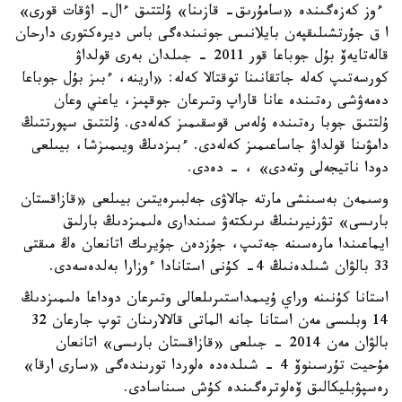
ءوز كەزەگىندە «سامۇرىق- قازىنا» ۇلتتىق ءال- اۋقات قورى»
ا ق جۇرتشىلىقپەن بايلانىس جونىندەگى باس ديرەكتورى دارحان
قالەتايەۆ بۇل جوباعا قور 2011 - جىلدان بەرى قولداۋ
كورسەتىپ كەلە جاتقانىنا توقتالا كەلە: «ارينە، ءبىز بۇل جوباعا
دەمەۋشى رەتىندە عانا قاراپ وتىرعان جوقپىز، ياعني وعان
ۇلتتىق جوبا رەتىندە ۇلەس قوسقىمىز كەلەدى. ۇلتتىق سپورتتىڭ
دامۋىنا قولداۋ جاساعىمىز كەلەدى. ءبىزدىڭ ويىمىزشا، بيىلعى
دودا ناتيجەلى وتەدى» ، - دەدى.
وسىمەن بەسىنشى مارتە جالاۋى جەلبىرەيتىن بيىلعى «قازاقستان
بارىسى» تۋرنيرىنىڭ ىرىكتەۋ سىندارى ەلىمىزدىڭ بارلىق
ايماعىندا مارەسىنە جەتىپ، جۇزدەن جۇيرىك اتانعان ەڭ مىقتى
33 بالۋان شىلدەنىڭ 4- كۇنى استانادا ءوزارا بەلدەسەدى.
استانا كۇنىنە وراي ۇيىمداستىرىلعالى وتىرعان دوداعا ەلىمىزدىڭ
14 وبلىسى مەن استانا جانە الماتى قالالارىنان توپ جارعان 32
بالۋان مەن 2014 - جىلعى «قازاقستان بارىسى» اتانعان
مۇحيت تۇرسىنوۆ 4 - شىلدەدە ەلوردا تورىندەگى «سارى ارقا»
رەسپۋبليكالىق ۆەلوترەگىندە كۇش سىناسادى.