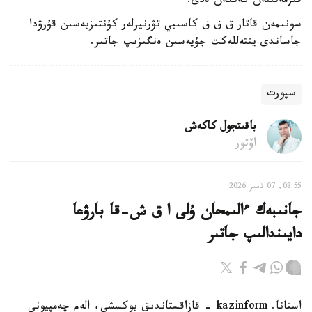
قىزمەتىنەن كەتكەن ەدى.
سونىمەن قاتار ق ف ف كاسىبي تۋرنيرلەر كۇنتىزبەسىن قۇرۋدا
جاساندى ينتەللەكت جۇيەسىن ەنگىزىپ جاتىر.
سپورت
باقىتجول كاكەش
اۆتور
08:55, 07 تامىز 2026
جانىبەك ءالىمحان ۇلى ا ق ش-قا بارۋعا
دايىندالىپ جاتىر
استانا. kazinform - قازاقستاندىق بوكسشى، الەم چەمپيونى