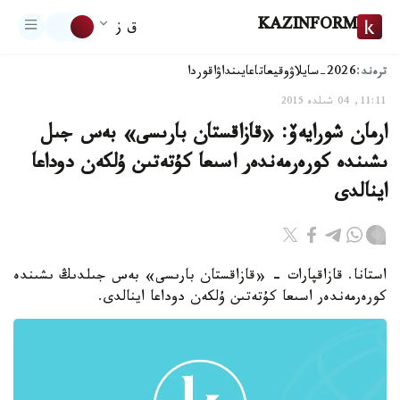
KAZINFORM
ق ز
ترەند:
2026-سايلاۋ
وقيعا
تاعايىنداۋ
اقوردا
11:11, 04 شىلدە 2015
ارمان شورايەۆ: «قازاقستان بارىسى» بەس جىل
ىشىندە كورەرمەندەر اسىعا كۇتەتىن ۇلكەن دوداعا
اينالدى
استانا. قازاقپارات - «قازاقستان بارىسى» بەس جىلدىڭ ىشىندە
كورەرمەندەر اسىعا كۇتەتىن ۇلكەن دوداعا اينالدى.