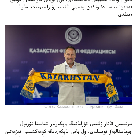
دجون ۆانت سحيپتى تاعايىندادى. بۇل تۋرالى قازاقستان فۋتبول
فەدەراتسياسىندا وتكەن رەسمي تانىستىرۋ راسىمىندە جاريا
ەتىلدى.
Фото: Казахстанская федерация футбола
سونىمەن قاتار ۇلتتىق قۇرامانىڭ باپكەرلەر شتابىنا نۇربول
جۇماسقاليەۆ قوسىلدى. ول باس باپكەردىڭ كومەكشىسى قىزمەتىن