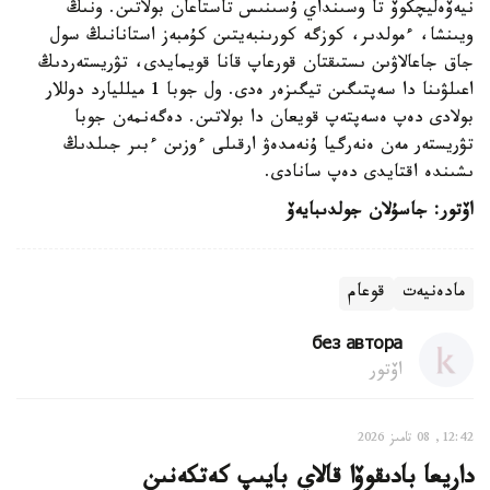
نيەۆەليچكوۆ تا وسىنداي ۇسىنىس تاستاعان بولاتىن. ونىڭ
ويىنشا، ءمولدىر، كوزگە كورىنبەيتىن كۇمبەز استانانىڭ سول
جاق جاعالاۋىن ىستىقتان قورعاپ قانا قويمايدى، تۋريستەردىڭ
اعىلۋىنا دا سەپتىگىن تيگىزەر ەدى. ول جوبا 1 ميلليارد دوللار
بولادى دەپ ەسەپتەپ قويعان دا بولاتىن. دەگەنمەن جوبا
تۋريستەر مەن ەنەرگيا ۇنەمدەۋ ارقىلى ءوزىن ءبىر جىلدىڭ
ىشىندە اقتايدى دەپ سانادى.
اۆتور: جاسۇلان جولدىبايەۆ
مادەنيەت
قوعام
без автора
اۆتور
12:42, 08 تامىز 2026
داريعا بادىقوۆا قالاي بايىپ كەتكەنىن