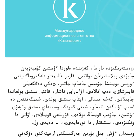
«ەستەرىڭىزدە بار ما، كەزىندە ەلوردا ءۇستىن كۇمبەزبەن
جابۋدى ويلاستىرعان بولاتىن. قازىر عالىمدار ەلەكتروماگنيتتى
ءورىس بويىنشا جۇمىس جاساپ جاتىر. «ەكى دەڭگەيلى
قابىرشاق» دەپ اتالادى. اۋا-رايى ناشار، قاتتى ىستىق بولعاندا
جابىلادى. كەشە مىسالى، اپتاپ ىستىق بولدى. شىمكەنتتەن دە
اسىپ تۇسكەن شىعار، شىنى كەرەك. وسىنداي ىستىق وتپەۋى
ءۇشىن، جاۋىپ قويساڭ بولادى. قۇرىلعى قويىلادى. اۋانى دا
وتكىزەدى، ىستىقتان دا قورعايدى»، - دەيدى ول.
وسىدان ءۇش جىل بۇرىن جەرگىلىكتى ارحيتەكتور ەۆگەني