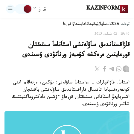
KAZINFORM
ق ز
ترەند:
2026-سايلاۋ
وقيعا
تاعايىنداۋ
اقوردا
19:46, 02 شىلدە 2015
قازاقستاندىق ساۋلەتشى استاناعا ىستىقتان
قورعايتىن ەرەكشە كۇمبەز ورناتۋدى ۇسىندى
استانا. قازاقپارات - «استانا ساۋلەتى: بۇگىن، ەرتەڭ» اتتى
كونفەرەنسيادا تانىمال قازاقستاندىق ساۋلەتشى باقىتجان
اشىربايەۆ استانانى ىستىقتان قورعاۋ ءۇشىن ەلەكتروماگنيتتىك
شاتىر ورناتۋدى ۇسىندى.