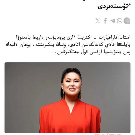
ءتۇسىندىردى
استانا.قازاقپارات - اكتريسا ءارى پروديۋسەر داريعا بادىقوۆا
بايلىققا قالاي كەنەلگەنىن اتادى. ونىڭ پىكىرىنشە، بۇعان ەڭبەك
پەن ينتۋيتسيا ارقىلى قول جەتكىزگەن.