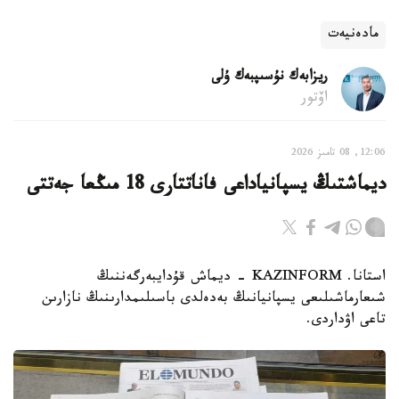
مادەنيەت
ريزابەك نۇسىپبەك ۇلى
اۆتور
12:06, 08 تامىز 2026
ديماشتىڭ يسپانياداعى فاناتتارى 18 مىڭعا جەتتى
استانا. KAZINFORM - ديماش قۇدايبەرگەننىڭ
شىعارماشىلىعى يسپانيانىڭ بەدەلدى باسىلىمدارىنىڭ نازارىن
تاعى اۋداردى.