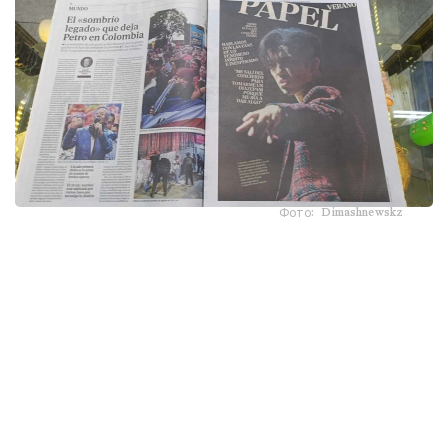
Фото: Dimashnewskz
ەلدەگى ەڭ ءىرى ۇلتتىق گازەتتەردىڭ ءبىرى - El Mundo جاڭا
سانىنىڭ مۇقاباسىنا قازاقستاندىق ءانشىنىڭ سۋرەتىن جاريالاپ،
ونىڭ شىعارماشىلىق جولى مەن حالىقارالىق تانىمالدىعىنا ارنالعان
كولەمدى ماقالا شىعاردى.
ماقالا اۆتورى، جۋرناليست راكەل ر. ينسەرتيس ديماشتىڭ
يسپانياداعى رەسمي فان- كلۋبىنىڭ مۇشەلەرى ماريا حوسە،
كريستينا، ليۋيسا جانە اگۋستينمەن سويلەسكەن. ولاردىڭ