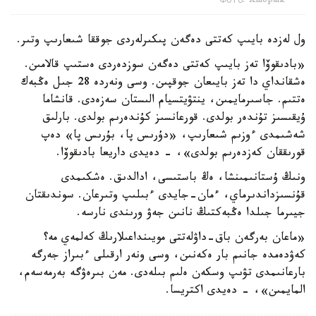
Фото: Kinopark
ول لەزدە بايىپ كەتتى دەگەن پىكىرلەردى جوققا شىعارىپ وتىر.
«بادىقوۆا تەز بايىپ كەتتى دەگەن سوزدەردى ەستىپ قالامىن.
ەشقانداي دا تەز بايىعان جوقپىن. وسى ونەردە 28 جىل ەڭبەك
ەتتىم. جاسىرمايمىن، ينتۋيتسيام الىستان سەزەدى. قانشاما
ۇيقىسىز تۇندەر بولدى. قورعانسىز كۇندەرىم بولدى. بارلىق
شەشىمدى ءوزىم شىعارىپ، «دۇرىس پا، بۇرىس پا» دەپ
قورىققان كەزدەرىم بولدى»، - دەيدى داريعا بادىقوۆا.
ونىڭ ۇستانىمىنشا، ەڭ باستىسى، ادالدىق. ەشكىمدى
قۇنسىزداندىرماي، ءمان-جايدى ءبىلىپ وتىرعان. سوندىقتان
جيىرما جىلدا ەڭبەكتىڭ نانىن جەۋ ورىندى نارسە.
«ماعان بەرگەن باق-داۋلەتتى مويىنداعىلارىڭ كەلمەي مە؟
كەۋدەمدە جانىم بار ەكەنىن، وسى ونەر ارقىلى ءبىراز جەرگە
بارعانىمدى تۋىپ وسكەن ەلىم بىلەدى. مەن بىرەۋگە بەرمەسەم،
المايمىن»، - دەيدى اكتريسا.