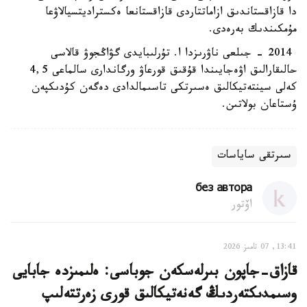
دا قازاقستاندىق ازاماتتاردى قازاقستانعا ەكستراديتسيالاۋعا
مۇمكىندىك بەرەدى.
2014 - جىلعى ناۋرىزدا ا. تۇرلىبايدى گۋاڭجوۋ قالاسى
حالىقارالىق اۋەجايىندا قۇقىق قورعاۋ ورگاندارى سالماعى 4,5
كەلى سينتەتيكالىق ەسىرتكى تاسىمالدادى دەگەن كۇدىكپەن
ۇستاعان بولاتىن.
سىرتقى ساياسات
без автора
اۆتور
13:41, 07 تامىز 2026
قازاق-جاپون بىرلەسكەن جوباسى: ەلىمىزدە جابايى
وسىمدىكتەردىڭ گەنەتيكالىق قورى زەرتتەلىپ