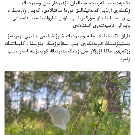
ەكسپەديتسيا كەزىندە جينالعان تۇقىمدار مەن وسىمدىك
ۇلگىلەرى ارنايى گەنەتيكالىق قوردا ساقتالادى. كەيىن ولاردىڭ د
ن ق-سىنا تالداۋ جۇرگىزىلىپ، اۋىل شارۋاشىلىعىنا قاجەتتى
پايدالى قاسيەتتەرى انىقتالادى.
قازاق ەگىنشىلىك جانە وسىمدىك شارۋاشىلىعى عىلىمي-زەرتتەۋ
ينستيتۋتىنىڭ قىزمەتكەرى ايىپ ىسقاقوۆتىڭ ايتۋىنشا، كليماتتىڭ
وزگەرۋى جاڭا اۋرۋلار مەن زيانكەستەردىڭ كوبەيۋىنە اسەر ەتىپ
وتىر.