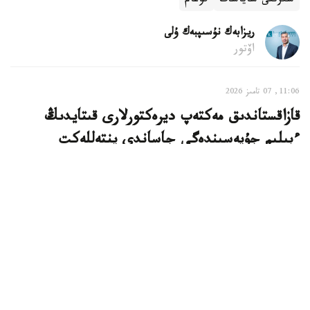
سىرتقى ساياسات
قوعام
ريزابەك نۇسىپبەك ۇلى
اۆتور
11:06, 07 تامىز 2026
قازاقستاندىق مەكتەپ ديرەكتورلارى قىتايدىڭ
ءبىلىم جۇيەسىندەگى جاساندى ينتەللەكت
تاجىريبەسىن مەڭگەردى
استانا. KAZINFORM - قازاقستاندىق مەكتەپ ديرەكتورلارى
قىتايدا وتكەن حالىقارالىق سەميناردا جاساندى ينتەللەكتتى
ءبىلىم بەرۋ جۇيەسىنە ەنگىزۋدىڭ وزىق تاجىريبەسىمەن
تانىستى، دەپ حابارلايدى وقۋ-اعارتۋ مينيسترلىگى.