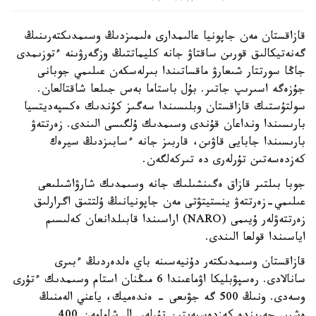
قازاقستان مەن جاپونيا عالىمدارى ەلىمىزدىڭ وسىمدىكتەرىنىڭ
گەنەتيكالىق قورىن ساقتاۋ جانە كليماتتىڭ وزگەرۋىنە ءتوزىمدى
جاڭا سورتتار شىعارۋ ماقساتىندا بىرلەسكەن عىلىمي جوبانى
جۇزەگە اسىرىپ جاتىر. بۇل باستاما بەس جىلعا شاقتالعان.
سولتۇستىك قازاقستان وبلىسىندا سەگىز كۇندىك ەكسپەديتسيا
بارىسىندا ونداعان قۇندى وسىمدىك ۇلگىسى الىندى. زەرتتەۋ
بارىسىندا جابايى قاۋىن، قاربىز جانە ءسابىزدىڭ سيرەك
كەزدەسەتىن تۇرلەرى دە تىركەلگەن.
جوبا بىلتىر قازاق ەگىنشىلىك جانە وسىمدىك شارۋاشىلىعى
عىلىمي-زەرتتەۋ ينستيتۋتى مەن جاپونيانىڭ ۇلتتىق اگرارلىق
زەرتتەۋلەر ۇيىمى (NARO) اراسىندا قابىلدانعان كەلىسىم
اياسىندا قولعا الىندى.
قازاقستان وسىمدىكتەر دۇنيەسىنە باي ەلدەردىڭ ءبىرى
سانالادى. رەسپۋبليكا اۋماعىندا 6 مىڭنان استام وسىمدىك ءتۇرى
وسەدى. ونىڭ 500 گە جۋىعى - ەندەميك، ياعني الەمنىڭ