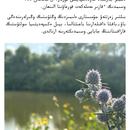
ەشبىر جەرىندە كەزدەسپەيتىن تۇرلەر. ال شامامەن 400
وسىمدىك ءقازىر مەملەكەت قورعاۋىنا الىنعان.
بىلتىر زەرتتەۋ جۇمىستارى ەلىمىزدىڭ وڭتۇستىك وڭىرلەرىندەگى
باۋ-باقشا داقىلدارىنا باعىتتالسا، بيىل ەكسپەديتسيا سولتۇستىك
قازاقستاننىڭ جابايى وسىمدىكتەرىنە ارنالدى.