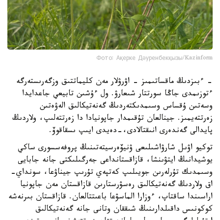
Фото: Ақерке Дәуренбекқызы/Kazinform
- ءبىزدىڭ ماقساتىمىز - اۋرۋلار مەن كليماتتىق وزگەرىستەرگە
ءتوزىمدى جاڭا سورتتار شىعارۋ. ول ءۇشىن تابيعي جاعدايدا
وسەتىن ۇقساس وسىمدىكتەردىڭ گەنەتيكالىق الەۋەتىن
زەرتتەيمىز. جينالعان تۇقىمدار جاپونيادا دا زەرتتەلىپ، ولاردىڭ
پايدالى گەندەرى انىقتالادى،-دەيدى ايىپ ىسقاقوۆ.
توكيو اۋىل شارۋاشىلىعى ۋنيۆەرسيتەتىنىڭ پروفەسسورى ساكي
يوشيدانىڭ ايتۋىنشا، قازاقستانداعى جەرگىلىكتى جانە جابايى
وسىمدىك تۇرلەرىن جويىلىپ كەتپەي تۇرىپ جيناۋعا، سونداي-
اق ولاردىڭ گەنەتيكالىق رەسۋرستارىن قازاقستان مەن جاپونيا
اراسىندا ساقتاپ، ءوزارا الماسۋعا باعىتتالعان. قازاقستان بىرنەشە
كوكونىس داقىلدارىنىڭ شىققان وتانى جانە گەنەتيكالىق