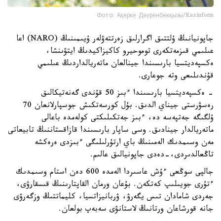
Фото: Ақерке Дәуренбекқызы/Kazinform
جاپونيانىڭ ۇلتتىق اگرارلىق زەرتتەۋلەر ۇيىمىنىڭ (NARO) اعا
عىلىمي قىزمەتكەرى توموحيرو كاكيزاكيدىڭ ايتۋىنشا،
ەكسپەديتسيا بارىسىندا جينالعان ماتەريالداردىڭ عىلىمي
قۇندىلىعى وتە جوعارى.
- ەكسپەديتسيا بارىسىندا ءبىز 50 قۇندى گەنەتيكالىق
رەسۋرستى جيناي الدىق. بۇل كورسەتكىش جوسپارلانعان 70
ۇلگىگە جەتپەسە دە، ءبىز جەتكىلىكتى كولەمدە باعالى
ماتەريالدار جينادىق. وسى ساپار بارىسىندا قازاقستاننىڭ تابيعاتى
مەن وسىمدىك الەمىنىڭ باي ارتۇرلىلىگى ءبىزدى ەرەكشە
تاڭعالدىردى،-دەدى جاپونيالىق عالىم.
جالپى سوڭعى ءۇش عاسىردا الەمدە 600 دەن استام وسىمدىك
ءتۇرى جويىلىپ كەتكەن. بۇعان ورمان القاپتارىنىڭ قىسقارۋى،
جەردى شامادان تىس يگەرۋ، ۋربانيزاتسيا، كليماتتىڭ وزگەرۋى
جانە قورشاعان ورتانىڭ لاستانۋى سەبەپ بولعان.