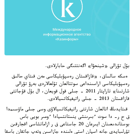
بۇل تۋرالى «شينحۋا» اگەنتتىگى حابارلادى.
ەسكە سالساق، «قازاقستان رەسپۋبليكاسى مەن قىتاي حالىق
رەسپۋبليكاسى اراسىنداعى سوتتالعان تۇلعالاردى بەرۋ تۋرالى
شارتىنا» تاراپتار 2011 - جىلى قول قويعان، ال بۇل قۇجاتتى
قازاقستان 2013 - جىلى راتيفيكاتسيالادى.
قىتايدىڭ اتالعان شارتتى راتيفيكاتسيالاۋى وسى جىلى ماۋسىمدا
ق ح ر- دا سوت ءبىرىنشى ينستانتسيادا ءومىر بويى باس
بوستاندىعىنان ايىرعان 20 جاستاعى ق ر ازاماتشاسى اقجارقىن
تۇرلىبايدى جانە اسپان استى ەلىندە جازاسىن وتەپ جاتقان باسقا