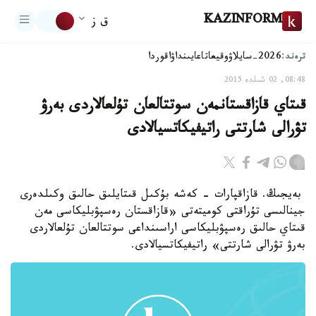
KAZINFORM
ق ز
ترەند:
2026-سايلاۋ
وقيعا
تاعايىنداۋ
اقوردا
08:48, 02 شىلدە 2015
قىتاي قازاقستانمەن سوتتالعان تۇلعالاردى بەرۋ
تۋرالى شارتتى راتيفيكاتسيالادى
بەيجىڭ. قازاقپارات - كەشە بۇكىل قىتايلىق حالىق وكىلدەرى
جينالىسى تۇراقتى كوميتەتى «قازاقستان رەسپۋبليكاسى مەن
قىتاي حالىق رەسپۋبليكاسى اراسىنداعى سوتتالعان تۇلعالاردى
بەرۋ تۋرالى شارتتى» راتيفيكاتسيالادى.