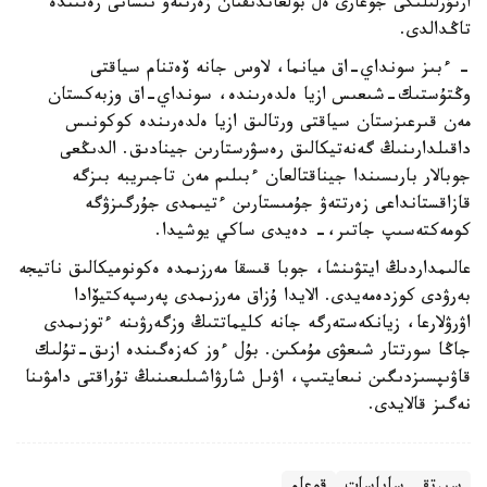
ارتۇرلىلىگى جوعارى ەل بولعاندىقتان زەرتتەۋ نىسانى رەتىندە
تاڭدالدى.
- ءبىز سونداي-اق ميانما، لاوس جانە ۆەتنام سياقتى
وڭتۇستىك-شىعىس ازيا ەلدەرىندە، سونداي-اق وزبەكستان
مەن قىرعىزستان سياقتى ورتالىق ازيا ەلدەرىندە كوكونىس
داقىلدارىنىڭ گەنەتيكالىق رەسۋرستارىن جينادىق. الدىڭعى
جوبالار بارىسىندا جيناقتالعان ءبىلىم مەن تاجىريبە بىزگە
قازاقستانداعى زەرتتەۋ جۇمىستارىن ءتيىمدى جۇرگىزۋگە
كومەكتەسىپ جاتىر،- دەيدى ساكي يوشيدا.
عالىمداردىڭ ايتۋىنشا، جوبا قىسقا مەرزىمدە ەكونوميكالىق ناتيجە
بەرۋدى كوزدەمەيدى. الايدا ۇزاق مەرزىمدى پەرسپەكتيۆادا
اۋرۋلارعا، زيانكەستەرگە جانە كليماتتىڭ وزگەرۋىنە ءتوزىمدى
جاڭا سورتتار شىعۋى مۇمكىن. بۇل ءوز كەزەگىندە ازىق-تۇلىك
قاۋىپسىزدىگىن نىعايتىپ، اۋىل شارۋاشىلىعىنىڭ تۇراقتى دامۋىنا
نەگىز قالايدى.