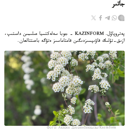
جاتىر
پەتروپاۆل. KAZINFORM - جوبا سەلەكتسيا عىلىمىن دامىتىپ،
ازىق-تۇلىك قاۋىپسىزدىگىن قامتاماسىز ەتۋگە باعىتتالعان.
Фото: Ақерке Дәуренбекқызы/Kazinform